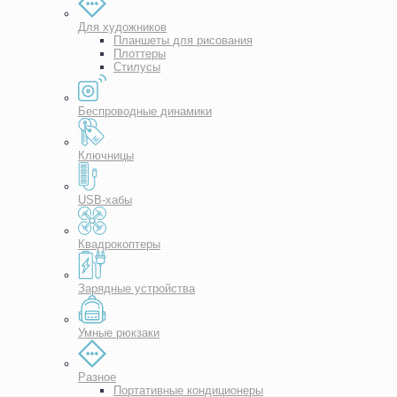
Для художников
Планшеты для рисования
Плоттеры
Стилусы
Беспроводные динамики
Ключницы
USB-хабы
Квадрокоптеры
Зарядные устройства
Умные рюкзаки
Разное
Портативные кондиционеры