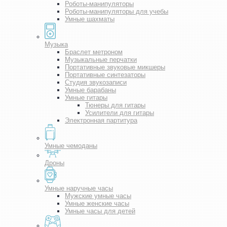
Роботы-манипуляторы
Роботы-манипуляторы для учебы
Умные шахматы
Музыка
Браслет метроном
Музыкальные перчатки
Портативные звуковые микшеры
Портативные синтезаторы
Студия звукозаписи
Умные барабаны
Умные гитары
Тюнеры для гитары
Усилители для гитары
Электронная партитура
Умные чемоданы
Дроны
Умные наручные часы
Мужские умные часы
Умные женские часы
Умные часы для детей