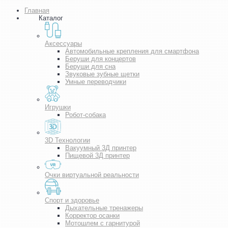
Главная
Каталог
Аксессуары
Автомобильные крепления для смартфона
Беруши для концертов
Беруши для сна
Звуковые зубные щетки
Умные переводчики
Игрушки
Робот-собака
3D Технологии
Вакуумный 3Д принтер
Пищевой 3Д принтер
Очки виртуальной реальности
Спорт и здоровье
Дыхательные тренажеры
Корректор осанки
Мотошлем с гарнитурой