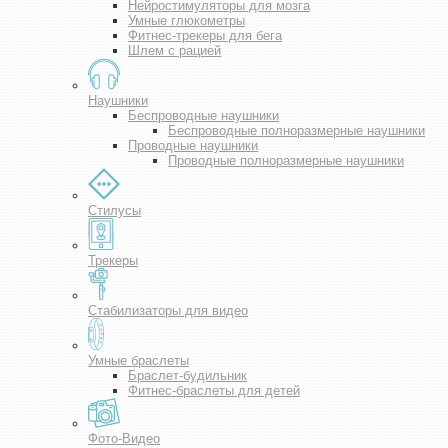
Нейростимуляторы для мозга
Умные глюкометры
Фитнес-трекеры для бега
Шлем с рацией
Наушники
Беспроводные наушники
Беспроводные полноразмерные наушники
Проводные наушники
Проводные полноразмерные наушники
Стилусы
Трекеры
Стабилизаторы для видео
Умные браслеты
Браслет-будильник
Фитнес-браслеты для детей
Фото-Видео