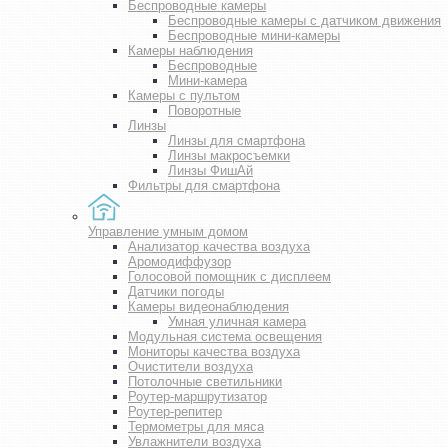
Беспроводные камеры
Беспроводные камеры с датчиком движения
Беспроводные мини-камеры
Камеры наблюдения
Беспроводные
Мини-камера
Камеры с пультом
Поворотные
Линзы
Линзы для смартфона
Линзы макросъемки
Линзы ФишАй
Фильтры для смартфона
Управление умным домом
Анализатор качества воздуха
Аромодиффузор
Голосовой помощник с дисплеем
Датчики погоды
Камеры видеонаблюдения
Умная уличная камера
Модульная система освещения
Мониторы качества воздуха
Очистители воздуха
Потолочные светильники
Роутер-маршрутизатор
Роутер-репитер
Термометры для мяса
Увлажнители воздуха