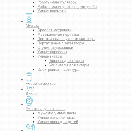
Роботы-манипуляторы
Роботы-манипуляторы для учебы
Умные шахматы
Музыка
Браслет метроном
Музыкальные перчатки
Портативные звуковые микшеры
Портативные синтезаторы
Студия звукозаписи
Умные барабаны
Умные гитары
Тюнеры для гитары
Усилители для гитары
Электронная партитура
Умные чемоданы
Дроны
Умные наручные часы
Мужские умные часы
Умные женские часы
Умные часы для детей