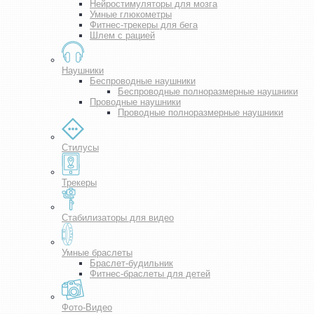
Нейростимуляторы для мозга
Умные глюкометры
Фитнес-трекеры для бега
Шлем с рацией
Наушники
Беспроводные наушники
Беспроводные полноразмерные наушники
Проводные наушники
Проводные полноразмерные наушники
Стилусы
Трекеры
Стабилизаторы для видео
Умные браслеты
Браслет-будильник
Фитнес-браслеты для детей
Фото-Видео