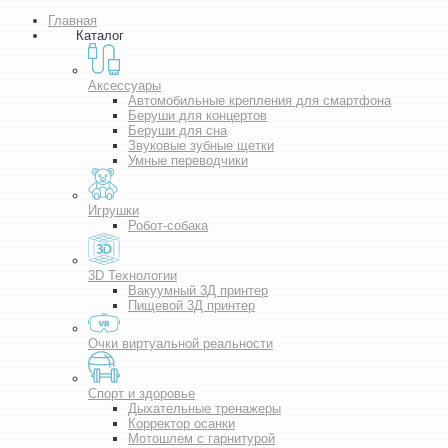
Главная
Каталог
Аксессуары
Автомобильные крепления для смартфона
Беруши для концертов
Беруши для сна
Звуковые зубные щетки
Умные переводчики
Игрушки
Робот-собака
3D Технологии
Вакуумный 3Д принтер
Пищевой 3Д принтер
Очки виртуальной реальности
Спорт и здоровье
Дыхательные тренажеры
Корректор осанки
Мотошлем с гарнитурой