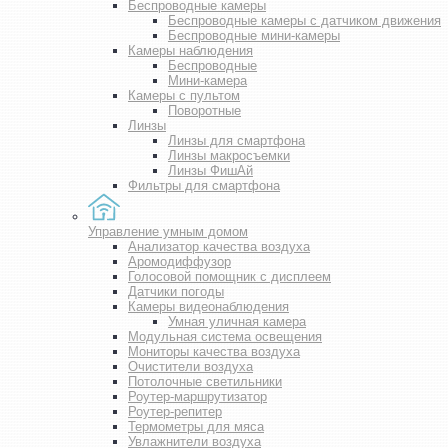
Беспроводные камеры
Беспроводные камеры с датчиком движения
Беспроводные мини-камеры
Камеры наблюдения
Беспроводные
Мини-камера
Камеры с пультом
Поворотные
Линзы
Линзы для смартфона
Линзы макросъемки
Линзы ФишАй
Фильтры для смартфона
Управление умным домом
Анализатор качества воздуха
Аромодиффузор
Голосовой помощник с дисплеем
Датчики погоды
Камеры видеонаблюдения
Умная уличная камера
Модульная система освещения
Мониторы качества воздуха
Очистители воздуха
Потолочные светильники
Роутер-маршрутизатор
Роутер-репитер
Термометры для мяса
Увлажнители воздуха