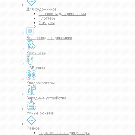
Для художников
Планшеты для рисования
Плоттеры
Стилусы
Беспроводные динамики
Ключницы
USB-хабы
Квадрокоптеры
Зарядные устройства
Умные рюкзаки
Разное
Портативные кондиционеры