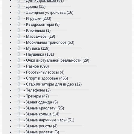
- Для художников (91)
- Дроны (13)
- Зарядные устройства (16)
- Игрушки (203)
- Квадрокоптеры (9)
- Ключницы (1)
- Массажеры (19)
- Мобильный транспорт (63)
- Музыка (119)
- Наушники (131)
- Очки виртуальной реальности (29)
- Разное (898)
- Роботы-пылесосы (4)
- Спорт и здоровье (456)
- Стабилизаторы для видео (12)
- Телефоны (2)
- Трекеры (47)
- Умная одежда (5)
- Умные браслеты (25)
- Умные кольца (14)
- Умные наручные часы (51)
- Умные роботы (4)
- Умные рулетки (6)