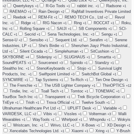
Innovation, LLC
Qcharge
Quad Lock
Qwerkytoys, Inc.
+1
+1
+2
Qwertykeys
R-Go Tools
rabbit inc.
Radsone
+2
+1
+1
+1
+1
RAEMAO
Rain Design
RajMall Inventives Private Limited
+1
+2
Reebok
REM-Fit
REMO TECH Co., Ltd
Revol
+1
+4
+1
+2
Inc.
Ridge
RIG Nacon
Ring
ROCCAT
Roku,
+1
+1
+1
+1
+1
Inc
Rolling Square
SAIJI
SB Components
SCI-
+1
+1
+1
+1
CALC
Secrid
Sena Technologies, Inc.
Sengu
+1
+1
+3
+1
Sense-U
Sensibo
Sequent Ltd.
Serafim
Serene
+2
+1
+2
+1
Industries, LP
She's Birdie
Shenzhen Jiayz Photo Industrial.,
+1
+1
Ltd
Silent Cicada
Simplehuman
SitCushion
+1
+1
+1
+1
SKYBORNE
Slidenjoy
SLUGHAUS
Smartta
+4
+1
+1
+1
SoundPEATS
Sourcenext
Spinido
Standzy
+1
+3
+1
+1
Stealtho Inc.
StenoKeyboards
Stojo
Survival Light
+1
+1
+1
Products, Inc.
Swiftpoint Limited
SwitchBot Global
+1
+3
+1
SYNCWIRE
Tap Systems
Te-Rich
Ten One Design
+1
+1
+1
+1
The Frenchie
The USB Lighter Company
ThinOPTICS
+1
+1
+12
Tindie, Inc.
Toall Tech
Tomtoc
TONEMAC
+1
+1
+1
+1
TourBox Tech Inc
Transparent
Trek Bicycle Corporation
+1
+1
+1
TriEye
Trioh
Trova Official
Twelve South
+1
+1
+1
+1
Ultrahuman Healthcare Pvt Ltd
UPLIFT Desk
Variable
+1
+1
+1
VARIDESK, LLC
Vibis
Vissles
Volterman
Walli
+2
+1
+1
+3
Wearables
WayTools
Whirlpool
Whspndu
Wokyis
+1
+1
+1
+1
Wristcam, Inc.
Wrivo, LLC
X-Bows
XD Design
+1
+1
+1
+1
+1
Xencelabs Technologies Ltd.
Xiaomi
Xring
Y-Brush
+1
+1
+1