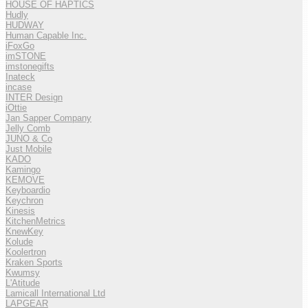
HOUSE OF HAPTICS
Hudly
HUDWAY
Human Capable Inc.
iFoxGo
imSTONE
imstonegifts
Inateck
incase
INTER Design
iOttie
Jan Sapper Company
Jelly Comb
JUNO & Co
Just Mobile
KADO
Kamingo
KEMOVE
Keyboardio
Keychron
Kinesis
KitchenMetrics
KnewKey
Kolude
Koolertron
Kraken Sports
Kwumsy
L'Atitude
Lamicall International Ltd
LAPGEAR