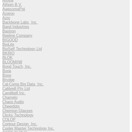
Arovia
Athom B.V.
AwesomePré
Azeron
Azio
Backbone Labs, Inc.
Band Industries
Bastron
Beeline Company
BIGOOD
BioLite
BioSelf Technology Ltd
BKRIO
BLOK
BLOOMIN8
Bond Touch, Inc.
Booe
Bose
Brydge
Cal-Comp Big Data, Inc.
Calibre8 Pty Ltd
Candibell Inc.
Chamelo
Chaos Audio
Cheerdots
Chemion Glasses
Clicks Technology
COLOP
Contour Design, Inc.
Cooler Master Technology Inc.