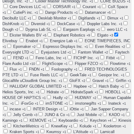
Design, Inc.
Cooler Master Technology Inc.
CORE BUZUS
+2
+1
+1
Core Devices LLC
CORSAIR
Courant
CoX Space
+1
+1
+1
CutiePi inc.
Dango Products
Datamancer
+1
+1
+1
+5
Decibullz LLC
Desklab Monitor
Digitlands
Dimux
+1
+1
+1
+1
DishKnob
Diveroid
DockCase
Doppler Labs Inc.
+1
+1
+1
+1
Dough
Dygma Lab SL
Eargasm Earplugs
eero LLC
+2
+1
+1
+1
Ekster Wallets BV
Elephant Robotics
Elgato
+5
+9
+3
Elivebuy
Enabot
Energize Lab
EONE TIMEPIECES, INC
+1
+1
Epomaker
Espresso Displays Inc.
Even Realities
+1
+2
+1
+2
Everysight LTD
Eyejusters Ltd
Fantom Wallet
Faytech
+1
+1
+2
FEND
Feno Labs, Inc
FICIHP Inc.
Fitbit
+1
+1
+1
+1
+1
Flare Audio Ltd
FlightScope
Flipper FZCO
Flowtime
+10
+1
+1
+1
Flux
FNDN
Foolography
FRED TECHNOLOGIES
+1
+1
+1
PTE LTD
Fuse Reels LLC
GeekTale
Gesipor Inc.
+1
+1
+1
+1
GlocalMe uCloudlink Group Inc.
GloFX
Gravel
Griffin
+1
+2
+1
+1
HALLIDAY GLOBAL LIMITED
Hapbee
Hatch Baby
+1
+2
+1
Helios Sports, Inc.
Hidrate
HidrateSpark
HOBOLL
+1
+3
+1
+1
HOUSE OF HAPTICS
Hudly
HUDWAY
Human Capable
+1
+2
+2
Inc.
iFoxGo
imSTONE
imstonegifts
Inateck
+1
+1
+1
+1
+1
incase
INTER Design
iOttie
Jan Sapper Company
+1
+1
+1
Jelly Comb
JUNO & Co
Just Mobile
KADO
+1
+3
+1
+2
+1
Kamingo
KEMOVE
Keyboardio
Keychron
Kinesis
+1
+1
+1
+4
KitchenMetrics
KnewKey
Kolude
Koolertron
+2
+1
+1
+1
+1
Kraken Sports
Kwumsy
L'Atitude
Lamicall
+1
+1
+1