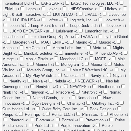
International Ltd
LAPGEAR
LASO Technologies, LLC
+1
+1
+1
LENVII
Lepro
Lexar
LHiDSCreative
Lifekey
+1
+1
+1
+1
+1
Light & Salt Interactive
LIUHAITAO
LIVALL
Livescribe
+1
+1
+2
LLC IDA USA
Lofree
Logitech, Inc.
Looktech
+1
+1
+3
+1
+1
Loop
Loop Mount Inc.
LoupeDeck Ltd
Lovebox
+20
+1
+1
+1
LUCYD EYEWEAR
Lululemon
Lumonitor Inc.
+18
+1
+1
Lunadesk
Luxottica Group S.p.A.
LVARA
Lydsto Global
+1
+3
+1
Macetech
MACHENIKE
Maono
Masdio
+1
+1
+1
+1
+1
Matias
MelGeek
Mentra Labs, Inc
Meta
Mighty
+1
+1
+1
+3
Bright
MindLab Solution
mineetimer
Minuendo AS
+1
+1
+2
+1
Mirage
Mobile Pixels
Modobag LLC
MOFT
Molt
+1
+2
+1
+2
America Inc.
Moment
Monogram
Moona
Motus
+1
+1
+2
+1
Vis Inc.
Movado Group, Inc.
MVMT Watches INC.
My
+1
+1
+1
Arcade
My Play Watch
Nanoleaf
Navdy
Naya
+1
+1
+2
+1
+1
Neatify
Nebia
Nebula
NEEWER
Neo lab
+1
+1
+1
+1
Convengerce
Nerdytec UG
NEWYES
Nextboom
+1
+1
+1
+1
Nimb Inc.
Ninyoon
Nitecore
Nitetronic
Nomad
+1
+1
+1
+1
Goods Inc.
Nomad Goods, Inc.
Nomodo
Nuwa
+1
+1
+1
Innovation
Ögon Designs
Ohsnap
Orbitkey Inc.
+1
+1
+2
+2
Oura Health Ltd.
Owlet Baby Care Inc.
Peak Design
+3
+2
+1
Peeps
Pen Tips
Penlar LLC
Phinistec
Phoenix
+1
+1
+1
+1
+1
Pimoroni
Piorama
Portabl
Prevention
Pulse
+1
+1
+1
+1
Mindfulness
Pur3 Ltd
Purple Innovation
Purple
+1
+1
+2