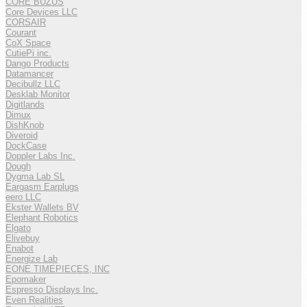
CORE BUZUS
Core Devices LLC
CORSAIR
Courant
CoX Space
CutiePi inc.
Dango Products
Datamancer
Decibullz LLC
Desklab Monitor
Digitlands
Dimux
DishKnob
Diveroid
DockCase
Doppler Labs Inc.
Dough
Dygma Lab SL
Eargasm Earplugs
eero LLC
Ekster Wallets BV
Elephant Robotics
Elgato
Elivebuy
Enabot
Energize Lab
EONE TIMEPIECES, INC
Epomaker
Espresso Displays Inc.
Even Realities