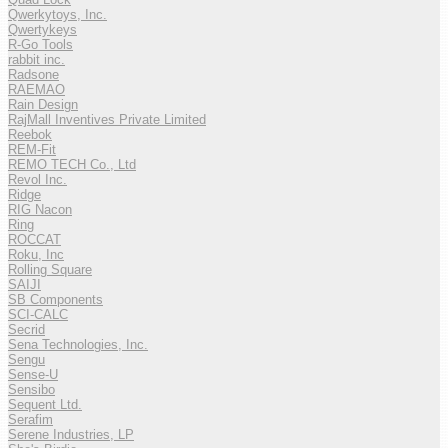
Qwerkytoys, Inc.
Qwertykeys
R-Go Tools
rabbit inc.
Radsone
RAEMAO
Rain Design
RajMall Inventives Private Limited
Reebok
REM-Fit
REMO TECH Co., Ltd
Revol Inc.
Ridge
RIG Nacon
Ring
ROCCAT
Roku, Inc
Rolling Square
SAIJI
SB Components
SCI-CALC
Secrid
Sena Technologies, Inc.
Sengu
Sense-U
Sensibo
Sequent Ltd.
Serafim
Serene Industries, LP