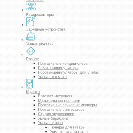
Квадрокоптеры
Зарядные устройства
Умные рюкзаки
Разное
Портативные кондиционеры
Роботы-манипуляторы
Роботы-манипуляторы для учебы
Умные шахматы
Музыка
Браслет метроном
Музыкальные перчатки
Портативные звуковые микшеры
Портативные синтезаторы
Студия звукозаписи
Умные барабаны
Умные гитары
Тюнеры для гитары
Усилители для гитары