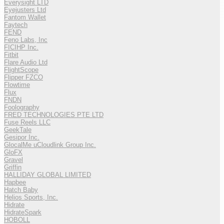
Everysight LTD
Eyejusters Ltd
Fantom Wallet
Faytech
FEND
Feno Labs, Inc
FICIHP Inc.
Fitbit
Flare Audio Ltd
FlightScope
Flipper FZCO
Flowtime
Flux
FNDN
Foolography
FRED TECHNOLOGIES PTE LTD
Fuse Reels LLC
GeekTale
Gesipor Inc.
GlocalMe uCloudlink Group Inc.
GloFX
Gravel
Griffin
HALLIDAY GLOBAL LIMITED
Hapbee
Hatch Baby
Helios Sports, Inc.
Hidrate
HidrateSpark
HOBOLL