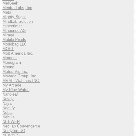
MelGeek
Mentra Labs, Inc
Meta
Mighty Bright
MindLab Solution
mineetimer
Minuendo AS
Mirage
Mobile Pixels
Modobag LLC
MOFT
Molt America Inc.
Moment
Monogram
Moona
Motus Vis Inc.
Movado Group, Inc.
MVMT Watches INC.
My Arcade
My Play Watch
Nanoleaf
Navdy
Naya
Neatify
Nebia
Nebula
NEEWER
Neo lab Convengerce
Nerdytec UG
NEWYES