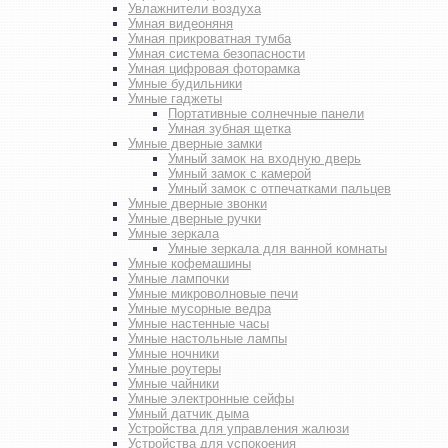
Увлажнители воздуха
Умная видеоняня
Умная прикроватная тумба
Умная система безопасности
Умная цифровая фоторамка
Умные будильники
Умные гаджеты
Портативные солнечные панели
Умная зубная щетка
Умные дверные замки
Умный замок на входную дверь
Умный замок с камерой
Умный замок с отпечатками пальцев
Умные дверные звонки
Умные дверные ручки
Умные зеркала
Умные зеркала для ванной комнаты
Умные кофемашины
Умные лампочки
Умные микроволновые печи
Умные мусорные ведра
Умные настенные часы
Умные настольные лампы
Умные ночники
Умные роутеры
Умные чайники
Умные электронные сейфы
Умный датчик дыма
Устройства для управления жалюзи
Устройства для успокоения