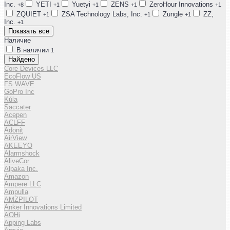
Inc.
YETI
Yuetyi
ZENS
ZeroHour Innovations
+8
+1
+1
+1
+1
ZQUIET
ZSA Technology Labs, Inc.
Zungle
ZZ,
+1
+1
+1
Inc.
+1
Показать все
Наличие
В наличии
1
Найдено
Core Devices LLC
EcoFlow US
FS WAVE
GoPro Inc
Kúla
Saccater
Acepen
ACLFF
Adonit
AirView
AKEEYO
Alarmshock
AliveCor
Alpaka Inc.
Amazon
Ampere LLC
Ampulla
AMZPILOT
Anker Innovations Limited
AOHi
Apping Labs