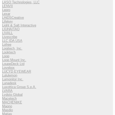
LASO Technologies, LLC
LENVII
Lepro
Lexar
LHiDSCreative
Lifekey
Light & Salt Interactive
LIUHAITAO
LIVALL
Livescribe
LLC IDA USA
Lofree
Logitech, Inc.
Looktech
Loop
Loop Mount Inc.
LoupeDeck Ltd
Lovebox
LUCYD EYEWEAR
Lululemon
Lumonitor Inc.
Lunadesk
Luxottica Group S.p.A.
LVARA
Lydsto Global
Macetech
MACHENIKE
Maono
Masdio
Matias