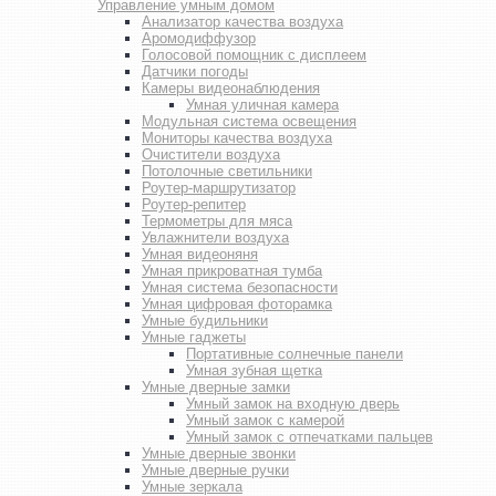
Управление умным домом
Анализатор качества воздуха
Аромодиффузор
Голосовой помощник с дисплеем
Датчики погоды
Камеры видеонаблюдения
Умная уличная камера
Модульная система освещения
Мониторы качества воздуха
Очистители воздуха
Потолочные светильники
Роутер-маршрутизатор
Роутер-репитер
Термометры для мяса
Увлажнители воздуха
Умная видеоняня
Умная прикроватная тумба
Умная система безопасности
Умная цифровая фоторамка
Умные будильники
Умные гаджеты
Портативные солнечные панели
Умная зубная щетка
Умные дверные замки
Умный замок на входную дверь
Умный замок с камерой
Умный замок с отпечатками пальцев
Умные дверные звонки
Умные дверные ручки
Умные зеркала