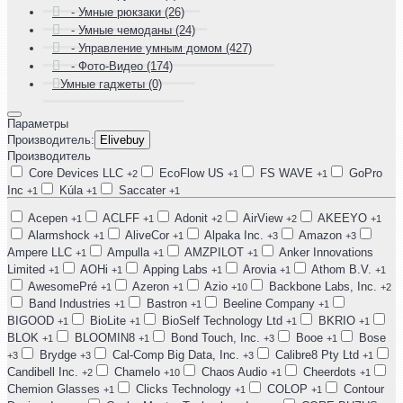
- Умные рюкзаки (26)
- Умные чемоданы (24)
- Управление умным домом (427)
- Фото-Видео (174)
Умные гаджеты (0)
Параметры
Производитель:
Elivebuy
Производитель
Core Devices LLC
EcoFlow US
FS WAVE
GoPro
+2
+1
+1
Inc
Kúla
Saccater
+1
+1
+1
Acepen
ACLFF
Adonit
AirView
AKEEYO
+1
+1
+2
+2
+1
Alarmshock
AliveCor
Alpaka Inc.
Amazon
+1
+1
+3
+3
Ampere LLC
Ampulla
AMZPILOT
Anker Innovations
+1
+1
+1
Limited
AOHi
Apping Labs
Arovia
Athom B.V.
+1
+1
+1
+1
+1
AwesomePré
Azeron
Azio
Backbone Labs, Inc.
+1
+1
+10
+2
Band Industries
Bastron
Beeline Company
+1
+1
+1
BIGOOD
BioLite
BioSelf Technology Ltd
BKRIO
+1
+1
+1
+1
BLOK
BLOOMIN8
Bond Touch, Inc.
Booe
Bose
+1
+1
+3
+1
Brydge
Cal-Comp Big Data, Inc.
Calibre8 Pty Ltd
+3
+3
+3
+1
Candibell Inc.
Chamelo
Chaos Audio
Cheerdots
+2
+10
+1
+1
Chemion Glasses
Clicks Technology
COLOP
Contour
+1
+1
+1