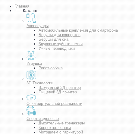
Главная
Каталог
Аксессуары
Автомобильные крепления для смартфона
Беруши для концертов
Беруши для сна
Звуковые зубные щетки
Умные переводчики
Игрушки
Робот-собака
3D Технологии
Вакуумный 3Д принтер
Пищевой 3Д принтер
Очки виртуальной реальности
Спорт и здоровье
Дыхательные тренажеры
Корректор осанки
Мотошлем с гарнитурой