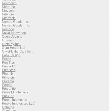
Nextboom
Nimb Inc.
Ninyoon
Nitecore
Nitetronic
Nomad Goods Inc.
Nomad Goods, Inc.
Nomodo
Nuwa Innovation
Ögon Designs
Ohsnap
Orbitkey Inc.
Oura Health Ltd.
Owlet Baby Care Inc.
Peak Design
Peeps
Pen Tips
Penlar LLC
Phinistec
Phoenix
Pimoroni
Piorama
Portabl
Prevention
Pulse Mindfulness
Pur3 Ltd
Purple Innovation
Purple Innovation, LLC
Qcharge
Quad Lock