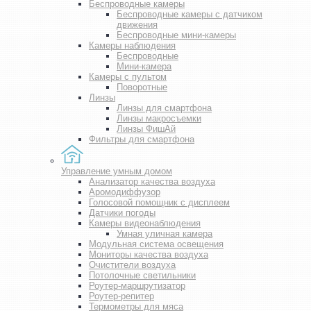
Беспроводные камеры
Беспроводные камеры с датчиком
движения
Беспроводные мини-камеры
Камеры наблюдения
Беспроводные
Мини-камера
Камеры с пультом
Поворотные
Линзы
Линзы для смартфона
Линзы макросъемки
Линзы ФишАй
Фильтры для смартфона
Управление умным домом
Анализатор качества воздуха
Аромодиффузор
Голосовой помощник с дисплеем
Датчики погоды
Камеры видеонаблюдения
Умная уличная камера
Модульная система освещения
Мониторы качества воздуха
Очистители воздуха
Потолочные светильники
Роутер-маршрутизатор
Роутер-репитер
Термометры для мяса