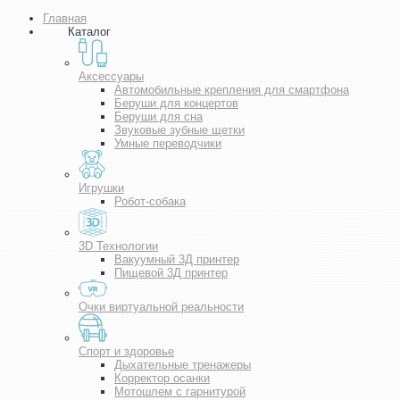
Главная
Каталог
Аксессуары
Автомобильные крепления для смартфона
Беруши для концертов
Беруши для сна
Звуковые зубные щетки
Умные переводчики
Игрушки
Робот-собака
3D Технологии
Вакуумный 3Д принтер
Пищевой 3Д принтер
Очки виртуальной реальности
Спорт и здоровье
Дыхательные тренажеры
Корректор осанки
Мотошлем с гарнитурой