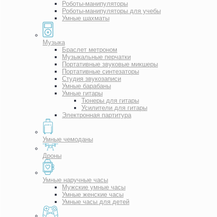
Роботы-манипуляторы
Роботы-манипуляторы для учебы
Умные шахматы
Музыка
Браслет метроном
Музыкальные перчатки
Портативные звуковые микшеры
Портативные синтезаторы
Студия звукозаписи
Умные барабаны
Умные гитары
Тюнеры для гитары
Усилители для гитары
Электронная партитура
Умные чемоданы
Дроны
Умные наручные часы
Мужские умные часы
Умные женские часы
Умные часы для детей