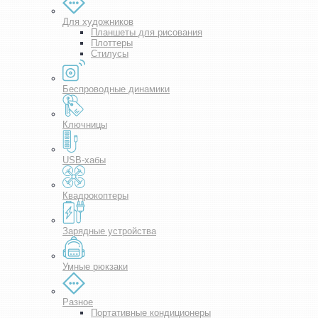
Для художников
Планшеты для рисования
Плоттеры
Стилусы
Беспроводные динамики
Ключницы
USB-хабы
Квадрокоптеры
Зарядные устройства
Умные рюкзаки
Разное
Портативные кондиционеры