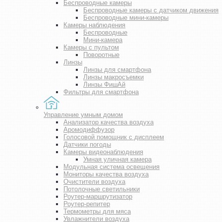
Беспроводные камеры
Беспроводные камеры с датчиком движения
Беспроводные мини-камеры
Камеры наблюдения
Беспроводные
Мини-камера
Камеры с пультом
Поворотные
Линзы
Линзы для смартфона
Линзы макросъемки
Линзы ФишАй
Фильтры для смартфона
Управление умным домом
Анализатор качества воздуха
Аромодиффузор
Голосовой помощник с дисплеем
Датчики погоды
Камеры видеонаблюдения
Умная уличная камера
Модульная система освещения
Мониторы качества воздуха
Очистители воздуха
Потолочные светильники
Роутер-маршрутизатор
Роутер-репитер
Термометры для мяса
Увлажнители воздуха