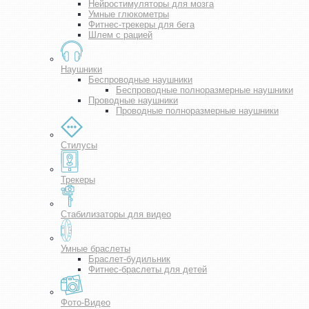
Нейростимуляторы для мозга
Умные глюкометры
Фитнес-трекеры для бега
Шлем с рацией
Наушники
Беспроводные наушники
Беспроводные полноразмерные наушники
Проводные наушники
Проводные полноразмерные наушники
Стилусы
Трекеры
Стабилизаторы для видео
Умные браслеты
Браслет-будильник
Фитнес-браслеты для детей
Фото-Видео