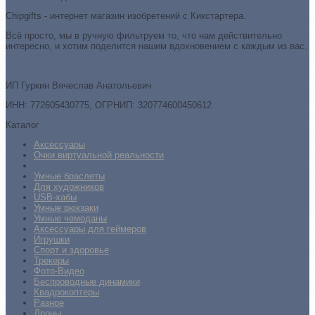
Chipgifts - интернет магазин изобретений с Кикстартера.
Всё просто, мы в ручную фильтруем то, что нам действительно
интересно, и хотим поделится нашим вдохновением с каждым из вас.
ИП Гуркин Вячеслав Анатольевич
ИНН: 772605430775, ОГРНИП: 320774600450612
Каталог
Аксессуары
Очки виртуальной реальности
Умные браслеты
Для художников
USB-хабы
Умные рюкзаки
Умные чемоданы
Аксессуары для геймеров
Игрушки
Спорт и здоровье
Трекеры
Фото-Видео
Беспроводные динамики
Квадрокоптеры
Разное
Дроны