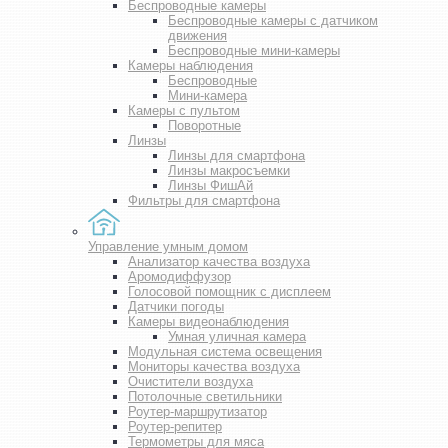
Беспроводные камеры
Беспроводные камеры с датчиком
движения
Беспроводные мини-камеры
Камеры наблюдения
Беспроводные
Мини-камера
Камеры с пультом
Поворотные
Линзы
Линзы для смартфона
Линзы макросъемки
Линзы ФишАй
Фильтры для смартфона
Управление умным домом
Анализатор качества воздуха
Аромодиффузор
Голосовой помощник с дисплеем
Датчики погоды
Камеры видеонаблюдения
Умная уличная камера
Модульная система освещения
Мониторы качества воздуха
Очистители воздуха
Потолочные светильники
Роутер-маршрутизатор
Роутер-репитер
Термометры для мяса