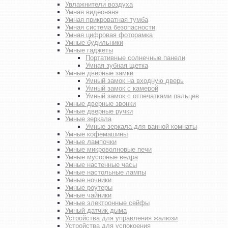
Увлажнители воздуха
Умная видеоняня
Умная прикроватная тумба
Умная система безопасности
Умная цифровая фоторамка
Умные будильники
Умные гаджеты
Портативные солнечные панели
Умная зубная щетка
Умные дверные замки
Умный замок на входную дверь
Умный замок с камерой
Умный замок с отпечатками пальцев
Умные дверные звонки
Умные дверные ручки
Умные зеркала
Умные зеркала для ванной комнаты
Умные кофемашины
Умные лампочки
Умные микроволновые печи
Умные мусорные ведра
Умные настенные часы
Умные настольные лампы
Умные ночники
Умные роутеры
Умные чайники
Умные электронные сейфы
Умный датчик дыма
Устройства для управления жалюзи
Устройства для успокоения