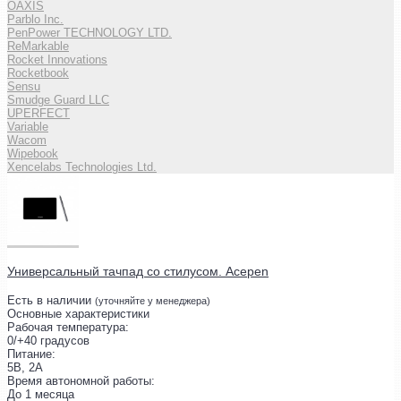
OAXIS
Parblo Inc.
PenPower TECHNOLOGY LTD.
ReMarkable
Rocket Innovations
Rocketbook
Sensu
Smudge Guard LLC
UPERFECT
Variable
Wacom
Wipebook
Xencelabs Technologies Ltd.
Универсальный тачпад со стилусом. Acepen
Есть в наличии
(уточняйте у менеджера)
Основные характеристики
Рабочая температура:
0/+40 градусов
Питание:
5В, 2А
Время автономной работы:
До 1 месяца