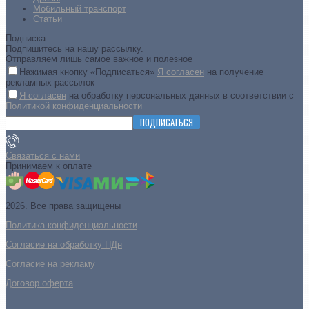
Мобильный транспорт
Статьи
Подписка
Подпишитесь на нашу рассылку.
Отправляем лишь самое важное и полезное
Нажимая кнопку «Подписаться»
Я согласен
на получение
рекламных рассылок
Я согласен
на обработку персональных данных в соответствии с
Политикой конфиденциальности
ПОДПИСАТЬСЯ
Связаться с нами
Принимаем к оплате
2026. Все права защищены
Политика конфиденциальности
Согласие на обработку ПДн
Cогласие на рекламу
Договор оферта