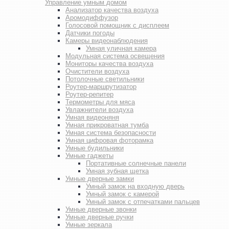
Управление умным домом
Анализатор качества воздуха
Аромодиффузор
Голосовой помощник с дисплеем
Датчики погоды
Камеры видеонаблюдения
Умная уличная камера
Модульная система освещения
Мониторы качества воздуха
Очистители воздуха
Потолочные светильники
Роутер-маршрутизатор
Роутер-репитер
Термометры для мяса
Увлажнители воздуха
Умная видеоняня
Умная прикроватная тумба
Умная система безопасности
Умная цифровая фоторамка
Умные будильники
Умные гаджеты
Портативные солнечные панели
Умная зубная щетка
Умные дверные замки
Умный замок на входную дверь
Умный замок с камерой
Умный замок с отпечатками пальцев
Умные дверные звонки
Умные дверные ручки
Умные зеркала