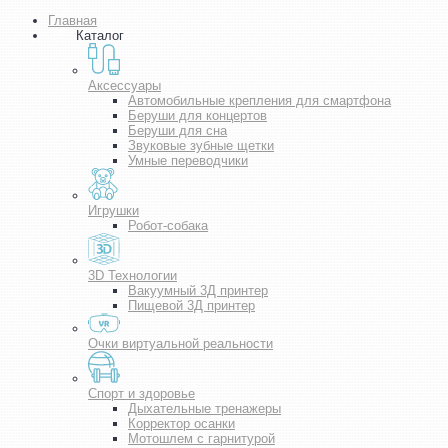
Главная
Каталог
Аксессуары
Автомобильные крепления для смартфона
Беруши для концертов
Беруши для сна
Звуковые зубные щетки
Умные переводчики
Игрушки
Робот-собака
3D Технологии
Вакуумный 3Д принтер
Пищевой 3Д принтер
Очки виртуальной реальности
Спорт и здоровье
Дыхательные тренажеры
Корректор осанки
Мотошлем с гарнитурой