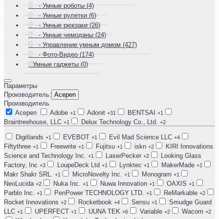
- Умные роботы (4)
- Умные рулетки (6)
- Умные рюкзаки (26)
- Умные чемоданы (24)
- Управление умным домом (427)
- Фото-Видео (174)
Умные гаджеты (0)
Параметры
Производитель:
Acepen
Производитель
Acepen
Adobe
Adonit
BENTSAI
+1
+31
+1
Braintreehouse, LLC
Delux Technology Co., Ltd.
+1
+2
Digitlands
EVEBOT
Evil Mad Science LLC
+1
+1
+4
Fiftythree
Freewrite
Fujitsu
iskn
KIRI Innovations
+1
+1
+1
+2
Science and Technology Inc.
LaserPecker
Looking Glass
+1
+2
Factory, Inc
LoupeDeck Ltd
Lynktec
MakerMade
+3
+1
+1
+1
Makr Shakr SRL.
MicroNovelty Inc.
Monogram
+1
+1
+1
NeoLucida
Nuka Inc.
Nuwa Innovation
OAXIS
+2
+1
+1
+1
Parblo Inc.
PenPower TECHNOLOGY LTD.
ReMarkable
+1
+1
+2
Rocket Innovations
Rocketbook
Sensu
Smudge Guard
+2
+4
+1
LLC
UPERFECT
UUNA TEK
Variable
Wacom
+1
+1
+6
+2
+2