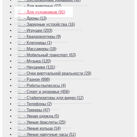
- Для животных (27)
- Для художников (91)
- Дроны (13)
- Зарядные устройства (16)
- Игрушки (203)
- Квадрокоптеры (9)
- Ключницы (1)
- Массажеры (19)
- Мобильный транспорт (63)
- Музыка (120)
- Наушники (131)
- Очки виртуальной реальности (29)
- Разное (898)
- Роботы-пылесосы (4)
- Спорт и здоровье (456)
- Стабилизаторы для видео (12)
- Телефоны (2)
- Трекеры (47)
- Умная одежда (5)
- Умные браслеты (25)
- Умные кольца (14)
- Умные наручные часы (51)