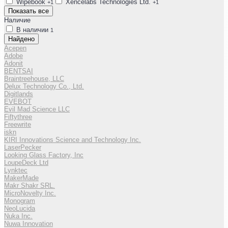
Wipebook
Xencelabs Technologies Ltd.
+1
+1
Показать все
Наличие
В наличии
1
Найдено
Acepen
Adobe
Adonit
BENTSAI
Braintreehouse, LLC
Delux Technology Co., Ltd.
Digitlands
EVEBOT
Evil Mad Science LLC
Fiftythree
Freewrite
iskn
KIRI Innovations Science and Technology Inc.
LaserPecker
Looking Glass Factory, Inc
LoupeDeck Ltd
Lynktec
MakerMade
Makr Shakr SRL.
MicroNovelty Inc.
Monogram
NeoLucida
Nuka Inc.
Nuwa Innovation