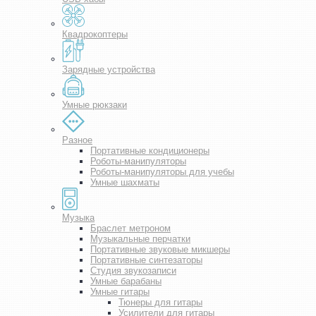
Квадрокоптеры
Зарядные устройства
Умные рюкзаки
Разное
Портативные кондиционеры
Роботы-манипуляторы
Роботы-манипуляторы для учебы
Умные шахматы
Музыка
Браслет метроном
Музыкальные перчатки
Портативные звуковые микшеры
Портативные синтезаторы
Студия звукозаписи
Умные барабаны
Умные гитары
Тюнеры для гитары
Усилители для гитары