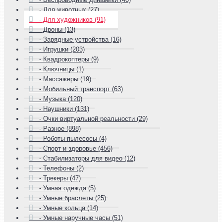
- Для животных (27)
- Для художников (91)
- Дроны (13)
- Зарядные устройства (16)
- Игрушки (203)
- Квадрокоптеры (9)
- Ключницы (1)
- Массажеры (19)
- Мобильный транспорт (63)
- Музыка (120)
- Наушники (131)
- Очки виртуальной реальности (29)
- Разное (898)
- Роботы-пылесосы (4)
- Спорт и здоровье (456)
- Стабилизаторы для видео (12)
- Телефоны (2)
- Трекеры (47)
- Умная одежда (5)
- Умные браслеты (25)
- Умные кольца (14)
- Умные наручные часы (51)