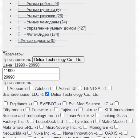
- Умные роботы (4)
- Умные рулетки (6)
- Умные рюкзаки (26)
- Умные чемоданы (24)
- Управление умным домом (427)
- Фото-Видео (174)
Умные гаджеты (0)
Параметры
Производитель:
Delux Technology Co., Ltd.
Цена
11990
- 20990
Производитель
Acepen
Adobe
Adonit
BENTSAI
+1
+1
+31
+1
Braintreehouse, LLC
Delux Technology Co., Ltd.
+1
Digitlands
EVEBOT
Evil Mad Science LLC
+1
+1
+4
Fiftythree
Freewrite
Fujitsu
iskn
KIRI Innovations
+1
+1
+1
+2
Science and Technology Inc.
LaserPecker
Looking Glass
+1
+2
Factory, Inc
LoupeDeck Ltd
Lynktec
MakerMade
+3
+1
+1
+1
Makr Shakr SRL.
MicroNovelty Inc.
Monogram
+1
+1
+1
NeoLucida
Nuka Inc.
Nuwa Innovation
OAXIS
+2
+1
+1
+1