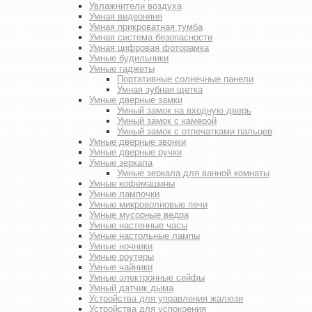
Увлажнители воздуха
Умная видеоняня
Умная прикроватная тумба
Умная система безопасности
Умная цифровая фоторамка
Умные будильники
Умные гаджеты
Портативные солнечные панели
Умная зубная щетка
Умные дверные замки
Умный замок на входную дверь
Умный замок с камерой
Умный замок с отпечатками пальцев
Умные дверные звонки
Умные дверные ручки
Умные зеркала
Умные зеркала для ванной комнаты
Умные кофемашины
Умные лампочки
Умные микроволновые печи
Умные мусорные ведра
Умные настенные часы
Умные настольные лампы
Умные ночники
Умные роутеры
Умные чайники
Умные электронные сейфы
Умный датчик дыма
Устройства для управления жалюзи
Устройства для успокоения