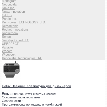
Monogram
NeoLucida
Nuka Inc.
Nuwa Innovation
OAXIS
Parblo Inc.
PenPower TECHNOLOGY LTD.
ReMarkable
Rocket Innovations
Rocketbook
Sensu
Smudge Guard LLC
UPERFECT
Variable
Wacom
Wipebook
Xencelabs Technologies Ltd.
Delux Designer. Клавиатура для дизайнеров
Есть в наличии
(уточняйте у менеджера)
Основные характеристики
Особенности :
Программирование клавиш и комбинаций