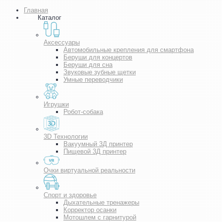
Главная
Каталог
Аксессуары
Автомобильные крепления для смартфона
Беруши для концертов
Беруши для сна
Звуковые зубные щетки
Умные переводчики
Игрушки
Робот-собака
3D Технологии
Вакуумный 3Д принтер
Пищевой 3Д принтер
Очки виртуальной реальности
Спорт и здоровье
Дыхательные тренажеры
Корректор осанки
Мотошлем с гарнитурой