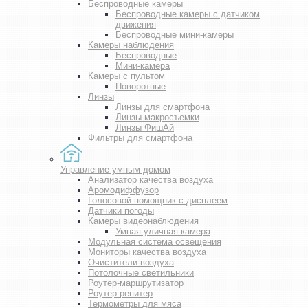
Беспроводные камеры
Беспроводные камеры с датчиком
движения
Беспроводные мини-камеры
Камеры наблюдения
Беспроводные
Мини-камера
Камеры с пультом
Поворотные
Линзы
Линзы для смартфона
Линзы макросъемки
Линзы ФишАй
Фильтры для смартфона
Управление умным домом
Анализатор качества воздуха
Аромодиффузор
Голосовой помощник с дисплеем
Датчики погоды
Камеры видеонаблюдения
Умная уличная камера
Модульная система освещения
Мониторы качества воздуха
Очистители воздуха
Потолочные светильники
Роутер-маршрутизатор
Роутер-репитер
Термометры для мяса