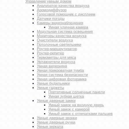
Управление умным домом
Анализатор качества воздуха
Аромодиффузор
Голосовой помощник с дисплеем
Датчики погоды
Камеры видеонаблюдения
Умная уличная камера
Модульная система освещения
Мониторы качества воздуха
Очистители воздуха
Потолочные светильники
Роутер-маршрутизатор
Роутер-репитер
Термометры для мяса
Увлажнители воздуха
Умная видеоняня
Умная прикроватная тумба
Умная система безопасности
Умная цифровая фоторамка
Умные будильники
Умные гаджеты
Портативные солнечные панели
Умная зубная щетка
Умные дверные замки
Умный замок на входную дверь
Умный замок с камерой
Умный замок с отпечатками пальцев
Умные дверные звонки
Умные дверные ручки
Умные зеркала