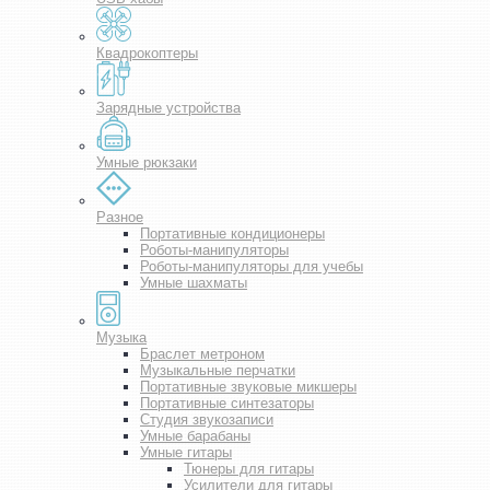
Квадрокоптеры
Зарядные устройства
Умные рюкзаки
Разное
Портативные кондиционеры
Роботы-манипуляторы
Роботы-манипуляторы для учебы
Умные шахматы
Музыка
Браслет метроном
Музыкальные перчатки
Портативные звуковые микшеры
Портативные синтезаторы
Студия звукозаписи
Умные барабаны
Умные гитары
Тюнеры для гитары
Усилители для гитары