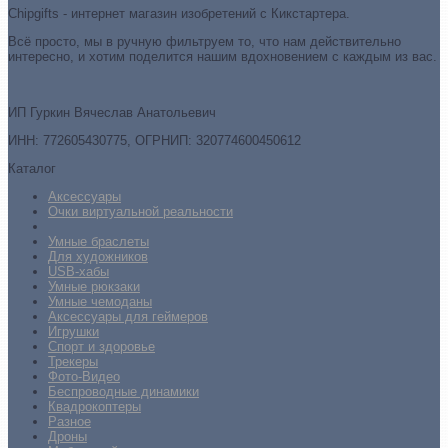
Chipgifts - интернет магазин изобретений с Кикстартера.
Всё просто, мы в ручную фильтруем то, что нам действительно
интересно, и хотим поделится нашим вдохновением с каждым из вас.
ИП Гуркин Вячеслав Анатольевич
ИНН: 772605430775, ОГРНИП: 320774600450612
Каталог
Аксессуары
Очки виртуальной реальности
Умные браслеты
Для художников
USB-хабы
Умные рюкзаки
Умные чемоданы
Аксессуары для геймеров
Игрушки
Спорт и здоровье
Трекеры
Фото-Видео
Беспроводные динамики
Квадрокоптеры
Разное
Дроны