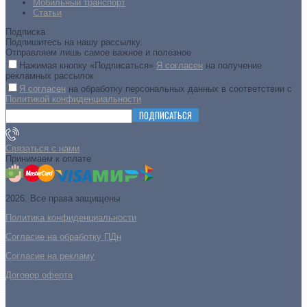
Мобильный транспорт
Статьи
Подписка
Подпишитесь на нашу рассылку.
Отправляем лишь самое важное и полезное
Нажимая кнопку «Подписаться»
Я согласен
на получение
рекламных рассылок
Я согласен
на обработку персональных данных в соответствии с
Политикой конфиденциальности
ПОДПИСАТЬСЯ
Связаться с нами
Принимаем к оплате
2026. Все права защищены
Политика конфиденциальности
Согласие на обработку ПДн
Cогласие на рекламу
Договор оферта