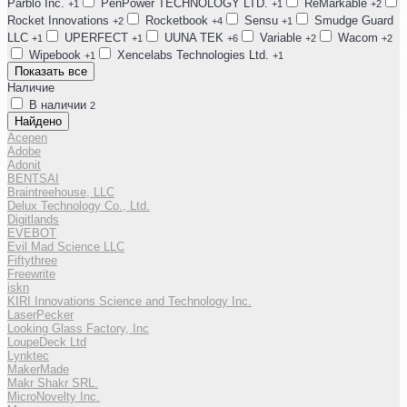
Parblo Inc.
PenPower TECHNOLOGY LTD.
ReMarkable
+1
+1
+2
Rocket Innovations
Rocketbook
Sensu
Smudge Guard
+2
+4
+1
LLC
UPERFECT
UUNA TEK
Variable
Wacom
+1
+1
+6
+2
+2
Wipebook
Xencelabs Technologies Ltd.
+1
+1
Показать все
Наличие
В наличии
2
Найдено
Acepen
Adobe
Adonit
BENTSAI
Braintreehouse, LLC
Delux Technology Co., Ltd.
Digitlands
EVEBOT
Evil Mad Science LLC
Fiftythree
Freewrite
iskn
KIRI Innovations Science and Technology Inc.
LaserPecker
Looking Glass Factory, Inc
LoupeDeck Ltd
Lynktec
MakerMade
Makr Shakr SRL.
MicroNovelty Inc.