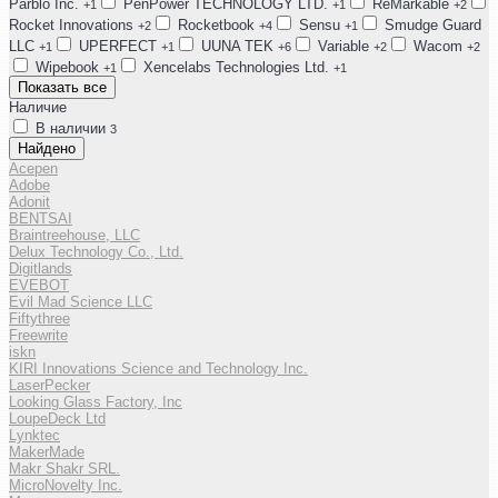
Parblo Inc.
PenPower TECHNOLOGY LTD.
ReMarkable
+1
+1
+2
Rocket Innovations
Rocketbook
Sensu
Smudge Guard
+2
+4
+1
LLC
UPERFECT
UUNA TEK
Variable
Wacom
+1
+1
+6
+2
+2
Wipebook
Xencelabs Technologies Ltd.
+1
+1
Показать все
Наличие
В наличии
3
Найдено
Acepen
Adobe
Adonit
BENTSAI
Braintreehouse, LLC
Delux Technology Co., Ltd.
Digitlands
EVEBOT
Evil Mad Science LLC
Fiftythree
Freewrite
iskn
KIRI Innovations Science and Technology Inc.
LaserPecker
Looking Glass Factory, Inc
LoupeDeck Ltd
Lynktec
MakerMade
Makr Shakr SRL.
MicroNovelty Inc.