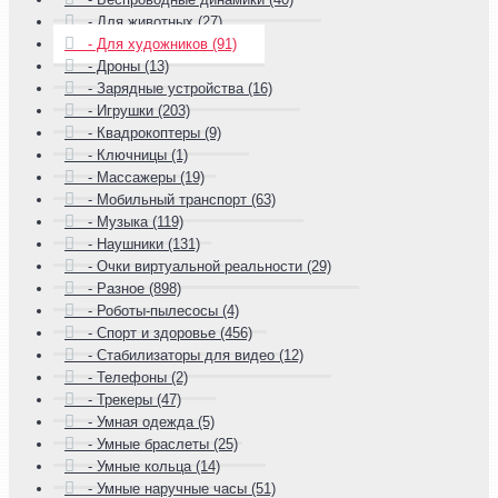
- Для животных (27)
- Для художников (91)
- Дроны (13)
- Зарядные устройства (16)
- Игрушки (203)
- Квадрокоптеры (9)
- Ключницы (1)
- Массажеры (19)
- Мобильный транспорт (63)
- Музыка (119)
- Наушники (131)
- Очки виртуальной реальности (29)
- Разное (898)
- Роботы-пылесосы (4)
- Спорт и здоровье (456)
- Стабилизаторы для видео (12)
- Телефоны (2)
- Трекеры (47)
- Умная одежда (5)
- Умные браслеты (25)
- Умные кольца (14)
- Умные наручные часы (51)