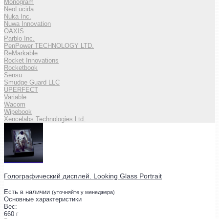
Monogram
NeoLucida
Nuka Inc.
Nuwa Innovation
OAXIS
Parblo Inc.
PenPower TECHNOLOGY LTD.
ReMarkable
Rocket Innovations
Rocketbook
Sensu
Smudge Guard LLC
UPERFECT
Variable
Wacom
Wipebook
Xencelabs Technologies Ltd.
Голографический дисплей. Looking Glass Portrait
Есть в наличии
(уточняйте у менеджера)
Основные характеристики
Вес:
660 г