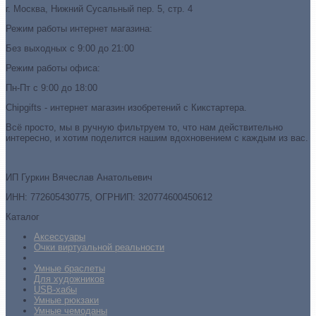
г. Москва, Нижний Сусальный пер. 5, стр. 4
Режим работы интернет магазина:
Без выходных с 9:00 до 21:00
Режим работы офиса:
Пн-Пт с 9:00 до 18:00
Chipgifts - интернет магазин изобретений с Кикстартера.
Всё просто, мы в ручную фильтруем то, что нам действительно
интересно, и хотим поделится нашим вдохновением с каждым из вас.
ИП Гуркин Вячеслав Анатольевич
ИНН: 772605430775, ОГРНИП: 320774600450612
Каталог
Аксессуары
Очки виртуальной реальности
Умные браслеты
Для художников
USB-хабы
Умные рюкзаки
Умные чемоданы