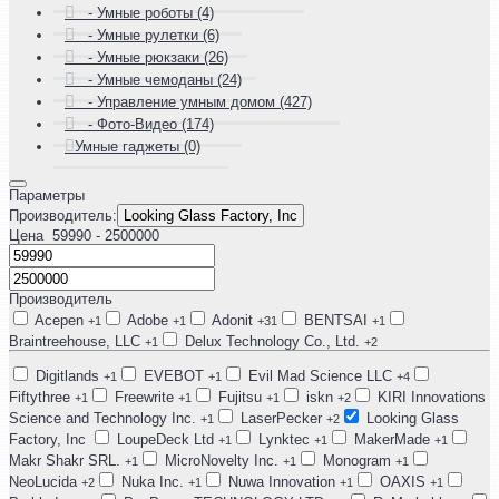
- Умные роботы (4)
- Умные рулетки (6)
- Умные рюкзаки (26)
- Умные чемоданы (24)
- Управление умным домом (427)
- Фото-Видео (174)
Умные гаджеты (0)
Параметры
Производитель:
Looking Glass Factory, Inc
Цена
59990
- 2500000
Производитель
Acepen
Adobe
Adonit
BENTSAI
+1
+1
+31
+1
Braintreehouse, LLC
Delux Technology Co., Ltd.
+1
+2
Digitlands
EVEBOT
Evil Mad Science LLC
+1
+1
+4
Fiftythree
Freewrite
Fujitsu
iskn
KIRI Innovations
+1
+1
+1
+2
Science and Technology Inc.
LaserPecker
Looking Glass
+1
+2
Factory, Inc
LoupeDeck Ltd
Lynktec
MakerMade
+1
+1
+1
Makr Shakr SRL.
MicroNovelty Inc.
Monogram
+1
+1
+1
NeoLucida
Nuka Inc.
Nuwa Innovation
OAXIS
+2
+1
+1
+1