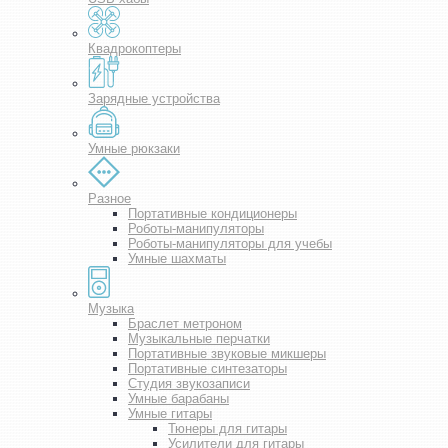
Квадрокоптеры
Зарядные устройства
Умные рюкзаки
Разное
Портативные кондиционеры
Роботы-манипуляторы
Роботы-манипуляторы для учебы
Умные шахматы
Музыка
Браслет метроном
Музыкальные перчатки
Портативные звуковые микшеры
Портативные синтезаторы
Студия звукозаписи
Умные барабаны
Умные гитары
Тюнеры для гитары
Усилители для гитары