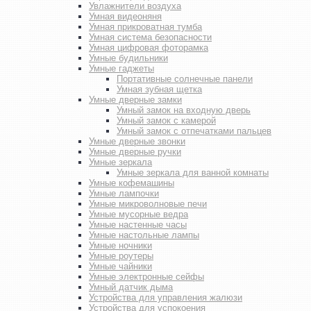
Увлажнители воздуха
Умная видеоняня
Умная прикроватная тумба
Умная система безопасности
Умная цифровая фоторамка
Умные будильники
Умные гаджеты
Портативные солнечные панели
Умная зубная щетка
Умные дверные замки
Умный замок на входную дверь
Умный замок с камерой
Умный замок с отпечатками пальцев
Умные дверные звонки
Умные дверные ручки
Умные зеркала
Умные зеркала для ванной комнаты
Умные кофемашины
Умные лампочки
Умные микроволновые печи
Умные мусорные ведра
Умные настенные часы
Умные настольные лампы
Умные ночники
Умные роутеры
Умные чайники
Умные электронные сейфы
Умный датчик дыма
Устройства для управления жалюзи
Устройства для успокоения