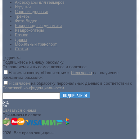
Аксессуары для геймеров
Игрушки
Спорт и здоровье
Трекеры
Фото-Видео
Беспроводные динамики
Квадрокоптеры
Разное
Дроны
Мобильный транспорт
Статьи
Подписка
Подпишитесь на нашу рассылку.
Отправляем лишь самое важное и полезное
Нажимая кнопку «Подписаться»
Я согласен
на получение
рекламных рассылок
Я согласен
на обработку персональных данных в соответствии с
Политикой конфиденциальности
ПОДПИСАТЬСЯ
Связаться с нами
Принимаем к оплате
2026. Все права защищены