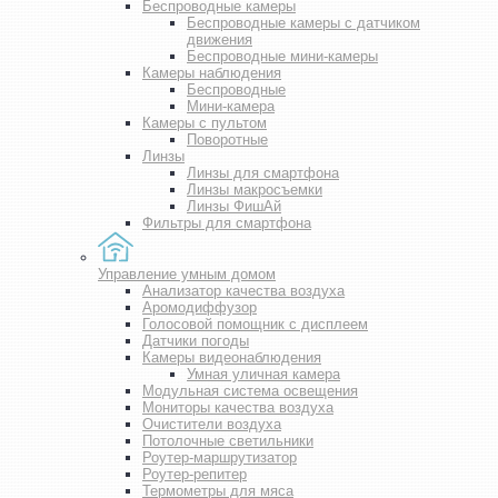
Беспроводные камеры
Беспроводные камеры с датчиком
движения
Беспроводные мини-камеры
Камеры наблюдения
Беспроводные
Мини-камера
Камеры с пультом
Поворотные
Линзы
Линзы для смартфона
Линзы макросъемки
Линзы ФишАй
Фильтры для смартфона
Управление умным домом
Анализатор качества воздуха
Аромодиффузор
Голосовой помощник с дисплеем
Датчики погоды
Камеры видеонаблюдения
Умная уличная камера
Модульная система освещения
Мониторы качества воздуха
Очистители воздуха
Потолочные светильники
Роутер-маршрутизатор
Роутер-репитер
Термометры для мяса