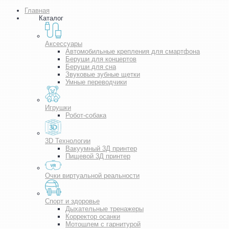
Главная
Каталог
Аксессуары
Автомобильные крепления для смартфона
Беруши для концертов
Беруши для сна
Звуковые зубные щетки
Умные переводчики
Игрушки
Робот-собака
3D Технологии
Вакуумный 3Д принтер
Пищевой 3Д принтер
Очки виртуальной реальности
Спорт и здоровье
Дыхательные тренажеры
Корректор осанки
Мотошлем с гарнитурой