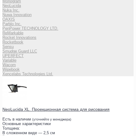
Monogram
NeoLucida
Nuka Inc.
Nuwa Innovation
OAXIS
Parblo Inc.
PenPower TECHNOLOGY LTD.
ReMarkable
Rocket Innovations
Rocketbook
Sensu
Smudge Guard LLC
UPERFECT
Variable
Wacom
Wipebook
Xencelabs Technologies Ltd.
NeoLucida XL. Проекционная система для рисования
Есть в наличии
(уточняйте у менеджера)
Основные характеристики
Толщина:
В сложенном виде — 2,5 см