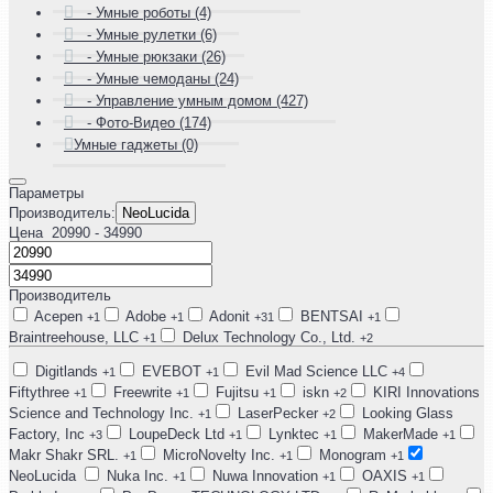
- Умные роботы (4)
- Умные рулетки (6)
- Умные рюкзаки (26)
- Умные чемоданы (24)
- Управление умным домом (427)
- Фото-Видео (174)
Умные гаджеты (0)
Параметры
Производитель:
NeoLucida
Цена
20990
- 34990
Производитель
Acepen
Adobe
Adonit
BENTSAI
+1
+1
+31
+1
Braintreehouse, LLC
Delux Technology Co., Ltd.
+1
+2
Digitlands
EVEBOT
Evil Mad Science LLC
+1
+1
+4
Fiftythree
Freewrite
Fujitsu
iskn
KIRI Innovations
+1
+1
+1
+2
Science and Technology Inc.
LaserPecker
Looking Glass
+1
+2
Factory, Inc
LoupeDeck Ltd
Lynktec
MakerMade
+3
+1
+1
+1
Makr Shakr SRL.
MicroNovelty Inc.
Monogram
+1
+1
+1
NeoLucida
Nuka Inc.
Nuwa Innovation
OAXIS
+1
+1
+1