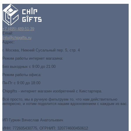
+7 (495) 489-51-39
Email:
Info@chipgifts.ru
Адрес:
г. Москва, Нижний Сусальный пер. 5, стр. 4
Режим работы интернет магазина:
Без выходных с 9:00 до 21:00
Режим работы офиса:
Пн-Пт с 9:00 до 18:00
Chipgifts - интернет магазин изобретений с Кикстартера.
Всё просто, мы в ручную фильтруем то, что нам действительно
интересно, и хотим поделится нашим вдохновением с каждым из вас.
ИП Гуркин Вячеслав Анатольевич
ИНН: 772605430775, ОГРНИП: 320774600450612