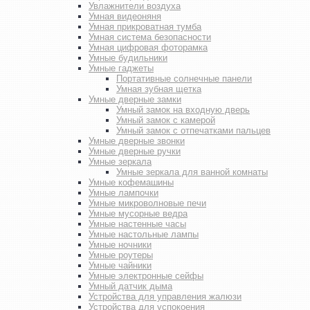
Увлажнители воздуха
Умная видеоняня
Умная прикроватная тумба
Умная система безопасности
Умная цифровая фоторамка
Умные будильники
Умные гаджеты
Портативные солнечные панели
Умная зубная щетка
Умные дверные замки
Умный замок на входную дверь
Умный замок с камерой
Умный замок с отпечатками пальцев
Умные дверные звонки
Умные дверные ручки
Умные зеркала
Умные зеркала для ванной комнаты
Умные кофемашины
Умные лампочки
Умные микроволновые печи
Умные мусорные ведра
Умные настенные часы
Умные настольные лампы
Умные ночники
Умные роутеры
Умные чайники
Умные электронные сейфы
Умный датчик дыма
Устройства для управления жалюзи
Устройства для успокоения