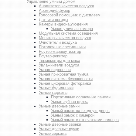
Управление умным домом
Анализатор качества воздуха
Аромодиффузор
Голосовой помощник с дисплеем
Датчики погоды
Камеры видеонаблюдения
Умная уличная камера
Модульная система освещения
Мониторы качества воздуха
Очистители воздуха
Потолочные светильники
Роутер-маршрутизатор
Роутер-репитер
Термометры для мяса
Увлажнители воздуха
Умная видеоняня
Умная прикроватная тумба
Умная система безопасности
Умная цифровая фоторамка
Умные будильники
Умные гаджеты
Портативные солнечные панели
Умная зубная щетка
Умные дверные замки
Умный замок на входную дверь
Умный замок с камерой
Умный замок с отпечатками пальцев
Умные дверные звонки
Умные дверные ручки
Умные зеркала