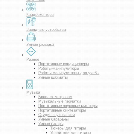
Квадрокоптеры
Зарядные устройства
Умные рюкзаки
Разное
Портативные кондиционеры
Роботы-манипуляторы
Роботы-манипуляторы для учебы
Умные шахматы
Музыка
Браслет метроном
Музыкальные перчатки
Портативные звуковые микшеры
Портативные синтезаторы
Студия звукозаписи
Умные барабаны
Умные гитары
Тюнеры для гитары
Усилители для гитары