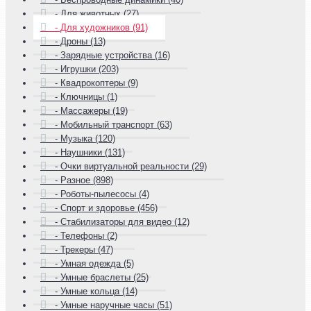
- Для животных (27)
- Для художников (91)
- Дроны (13)
- Зарядные устройства (16)
- Игрушки (203)
- Квадрокоптеры (9)
- Ключницы (1)
- Массажеры (19)
- Мобильный транспорт (63)
- Музыка (120)
- Наушники (131)
- Очки виртуальной реальности (29)
- Разное (898)
- Роботы-пылесосы (4)
- Спорт и здоровье (456)
- Стабилизаторы для видео (12)
- Телефоны (2)
- Трекеры (47)
- Умная одежда (5)
- Умные браслеты (25)
- Умные кольца (14)
- Умные наручные часы (51)