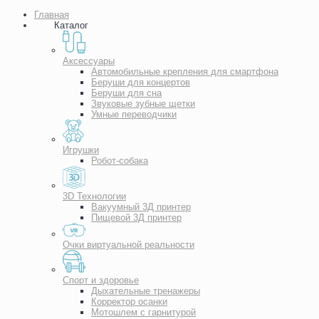
Главная
Каталог
Аксессуары
Автомобильные крепления для смартфона
Беруши для концертов
Беруши для сна
Звуковые зубные щетки
Умные переводчики
Игрушки
Робот-собака
3D Технологии
Вакуумный 3Д принтер
Пищевой 3Д принтер
Очки виртуальной реальности
Спорт и здоровье
Дыхательные тренажеры
Корректор осанки
Мотошлем с гарнитурой