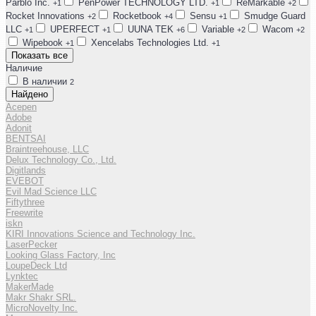
Parblo Inc.
PenPower TECHNOLOGY LTD.
ReMarkable
+1
+1
+2
Rocket Innovations
Rocketbook
Sensu
Smudge Guard
+2
+4
+1
LLC
UPERFECT
UUNA TEK
Variable
Wacom
+1
+1
+6
+2
+2
Wipebook
Xencelabs Technologies Ltd.
+1
+1
Показать все
Наличие
В наличии
2
Найдено
Acepen
Adobe
Adonit
BENTSAI
Braintreehouse, LLC
Delux Technology Co., Ltd.
Digitlands
EVEBOT
Evil Mad Science LLC
Fiftythree
Freewrite
iskn
KIRI Innovations Science and Technology Inc.
LaserPecker
Looking Glass Factory, Inc
LoupeDeck Ltd
Lynktec
MakerMade
Makr Shakr SRL.
MicroNovelty Inc.