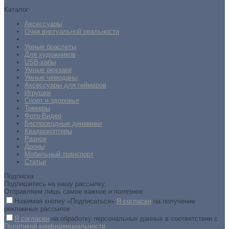
Каталог
Аксессуары
Очки виртуальной реальности
Умные браслеты
Для художников
USB-хабы
Умные рюкзаки
Умные чемоданы
Аксессуары для геймеров
Игрушки
Спорт и здоровье
Трекеры
Фото-Видео
Беспроводные динамики
Квадрокоптеры
Разное
Дроны
Мобильный транспорт
Статьи
Подписка
Подпишитесь на нашу рассылку.
Отправляем лишь самое важное и полезное
Нажимая кнопку «Подписаться»
Я согласен
на получение
рекламных рассылок
Я согласен
на обработку персональных данных в соответствии с
Политикой конфиденциальности