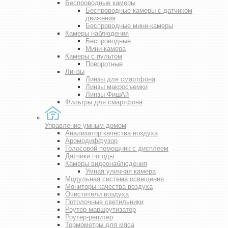
Беспроводные камеры
Беспроводные камеры с датчиком
движения
Беспроводные мини-камеры
Камеры наблюдения
Беспроводные
Мини-камера
Камеры с пультом
Поворотные
Линзы
Линзы для смартфона
Линзы макросъемки
Линзы ФишАй
Фильтры для смартфона
Управление умным домом
Анализатор качества воздуха
Аромодиффузор
Голосовой помощник с дисплеем
Датчики погоды
Камеры видеонаблюдения
Умная уличная камера
Модульная система освещения
Мониторы качества воздуха
Очистители воздуха
Потолочные светильники
Роутер-маршрутизатор
Роутер-репитер
Термометры для мяса