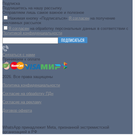
Подписка
Подпишитесь на нашу рассылку.
Отправляем лишь самое важное и полезное
Нажимая кнопку «Подписаться»
Я согласен
на получение
рекламных рассылок
Я согласен
на обработку персональных данных в соответствии с
Политикой конфиденциальности
ПОДПИСАТЬСЯ
Связаться с нами
Принимаем к оплате
2026. Все права защищены
Политика конфиденциальности
Согласие на обработку ПДн
Cогласие на рекламу
Договор оферта
WhatsApp принадлежит Meta, признанной экстремистской
организацией в РФ