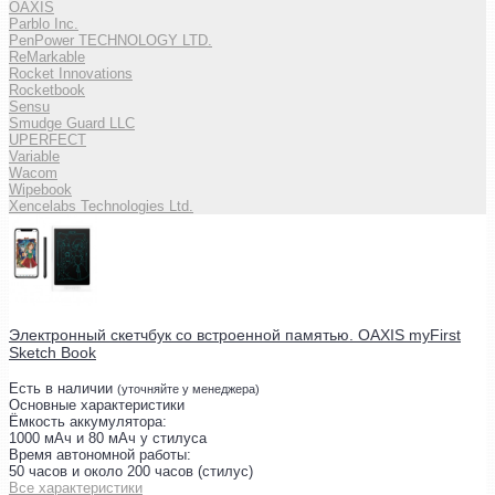
OAXIS
Parblo Inc.
PenPower TECHNOLOGY LTD.
ReMarkable
Rocket Innovations
Rocketbook
Sensu
Smudge Guard LLC
UPERFECT
Variable
Wacom
Wipebook
Xencelabs Technologies Ltd.
Электронный скетчбук со встроенной памятью. OAXIS myFirst
Sketch Book
Есть в наличии
(уточняйте у менеджера)
Основные характеристики
Ёмкость аккумулятора:
1000 мАч и 80 мАч у стилуса
Время автономной работы:
50 часов и около 200 часов (стилус)
Все характеристики