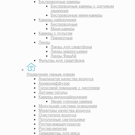
Беспроводные камеры
Беспроводные камеры с датчиком
движения
Беспроводные мини-камеры
Камеры наблюдения
Беспроводные
Мини-камера
Камеры с пультом
Поворотные
Линзы
Линзы для смартфона
Линзы макросъемки
Линзы ФишАй
Фильтры для смартфона
Управление умным домом
Анализатор качества воздуха
Аромодиффузор
Голосовой помощник с дисплеем
Датчики погоды
Камеры видеонаблюдения
Умная уличная камера
Модульная система освещения
Мониторы качества воздуха
Очистители воздуха
Потолочные светильники
Роутер-маршрутизатор
Роутер-репитер
Термометры для мяса