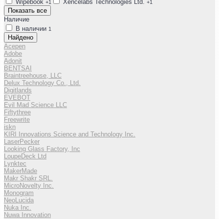
Wipebook
Xencelabs Technologies Ltd.
+1
+1
Показать все
Наличие
В наличии
1
Найдено
Acepen
Adobe
Adonit
BENTSAI
Braintreehouse, LLC
Delux Technology Co., Ltd.
Digitlands
EVEBOT
Evil Mad Science LLC
Fiftythree
Freewrite
iskn
KIRI Innovations Science and Technology Inc.
LaserPecker
Looking Glass Factory, Inc
LoupeDeck Ltd
Lynktec
MakerMade
Makr Shakr SRL.
MicroNovelty Inc.
Monogram
NeoLucida
Nuka Inc.
Nuwa Innovation