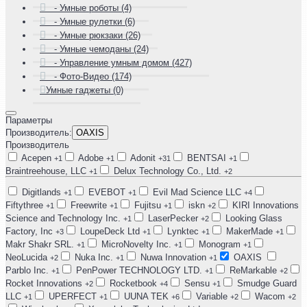
- Умные роботы (4)
- Умные рулетки (6)
- Умные рюкзаки (26)
- Умные чемоданы (24)
- Управление умным домом (427)
- Фото-Видео (174)
Умные гаджеты (0)
Параметры
Производитель:
OAXIS
Производитель
Acepen
Adobe
Adonit
BENTSAI
+1
+1
+31
+1
Braintreehouse, LLC
Delux Technology Co., Ltd.
+1
+2
Digitlands
EVEBOT
Evil Mad Science LLC
+1
+1
+4
Fiftythree
Freewrite
Fujitsu
iskn
KIRI Innovations
+1
+1
+1
+2
Science and Technology Inc.
LaserPecker
Looking Glass
+1
+2
Factory, Inc
LoupeDeck Ltd
Lynktec
MakerMade
+3
+1
+1
+1
Makr Shakr SRL.
MicroNovelty Inc.
Monogram
+1
+1
+1
NeoLucida
Nuka Inc.
Nuwa Innovation
OAXIS
+2
+1
+1
Parblo Inc.
PenPower TECHNOLOGY LTD.
ReMarkable
+1
+1
+2
Rocket Innovations
Rocketbook
Sensu
Smudge Guard
+2
+4
+1
LLC
UPERFECT
UUNA TEK
Variable
Wacom
+1
+1
+6
+2
+2