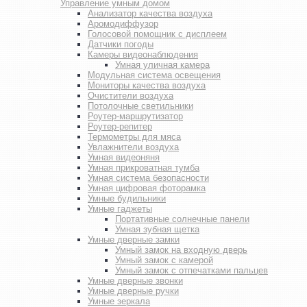
Управление умным домом
Анализатор качества воздуха
Аромодиффузор
Голосовой помощник с дисплеем
Датчики погоды
Камеры видеонаблюдения
Умная уличная камера
Модульная система освещения
Мониторы качества воздуха
Очистители воздуха
Потолочные светильники
Роутер-маршрутизатор
Роутер-репитер
Термометры для мяса
Увлажнители воздуха
Умная видеоняня
Умная прикроватная тумба
Умная система безопасности
Умная цифровая фоторамка
Умные будильники
Умные гаджеты
Портативные солнечные панели
Умная зубная щетка
Умные дверные замки
Умный замок на входную дверь
Умный замок с камерой
Умный замок с отпечатками пальцев
Умные дверные звонки
Умные дверные ручки
Умные зеркала