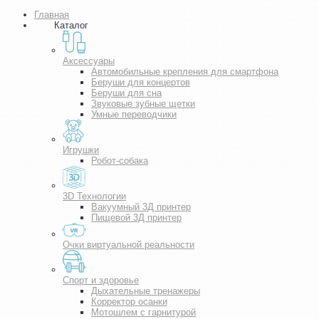
Главная
Каталог
Аксессуары
Автомобильные крепления для смартфона
Беруши для концертов
Беруши для сна
Звуковые зубные щетки
Умные переводчики
Игрушки
Робот-собака
3D Технологии
Вакуумный 3Д принтер
Пищевой 3Д принтер
Очки виртуальной реальности
Спорт и здоровье
Дыхательные тренажеры
Корректор осанки
Мотошлем с гарнитурой