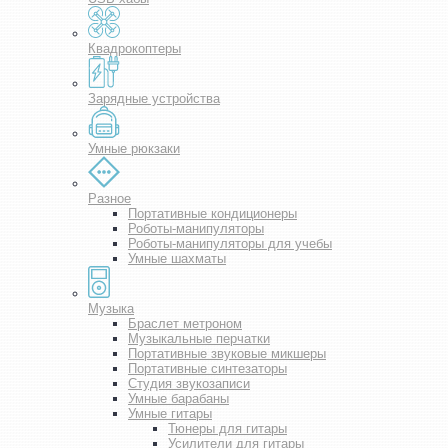
Квадрокоптеры
Зарядные устройства
Умные рюкзаки
Разное
Портативные кондиционеры
Роботы-манипуляторы
Роботы-манипуляторы для учебы
Умные шахматы
Музыка
Браслет метроном
Музыкальные перчатки
Портативные звуковые микшеры
Портативные синтезаторы
Студия звукозаписи
Умные барабаны
Умные гитары
Тюнеры для гитары
Усилители для гитары