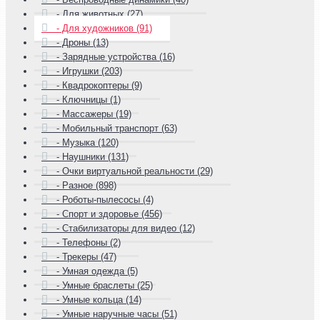
- Для животных (27)
- Для художников (91)
- Дроны (13)
- Зарядные устройства (16)
- Игрушки (203)
- Квадрокоптеры (9)
- Ключницы (1)
- Массажеры (19)
- Мобильный транспорт (63)
- Музыка (120)
- Наушники (131)
- Очки виртуальной реальности (29)
- Разное (898)
- Роботы-пылесосы (4)
- Спорт и здоровье (456)
- Стабилизаторы для видео (12)
- Телефоны (2)
- Трекеры (47)
- Умная одежда (5)
- Умные браслеты (25)
- Умные кольца (14)
- Умные наручные часы (51)