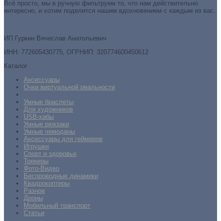
Всё просто, мы в ручную фильтруем то, что нам действительно
интересно, и хотим поделится нашим вдохновением с каждым из вас.
ИП Гуркин Вячеслав Анатольевич
ИНН: 772605430775, ОГРНИП: 320774600450612
Каталог
Аксессуары
Очки виртуальной реальности
Умные браслеты
Для художников
USB-хабы
Умные рюкзаки
Умные чемоданы
Аксессуары для геймеров
Игрушки
Спорт и здоровье
Трекеры
Фото-Видео
Беспроводные динамики
Квадрокоптеры
Разное
Дроны
Мобильный транспорт
Статьи