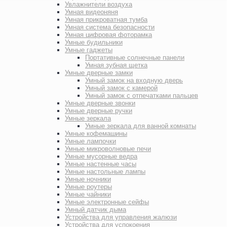
Увлажнители воздуха
Умная видеоняня
Умная прикроватная тумба
Умная система безопасности
Умная цифровая фоторамка
Умные будильники
Умные гаджеты
Портативные солнечные панели
Умная зубная щетка
Умные дверные замки
Умный замок на входную дверь
Умный замок с камерой
Умный замок с отпечатками пальцев
Умные дверные звонки
Умные дверные ручки
Умные зеркала
Умные зеркала для ванной комнаты
Умные кофемашины
Умные лампочки
Умные микроволновые печи
Умные мусорные ведра
Умные настенные часы
Умные настольные лампы
Умные ночники
Умные роутеры
Умные чайники
Умные электронные сейфы
Умный датчик дыма
Устройства для управления жалюзи
Устройства для успокоения