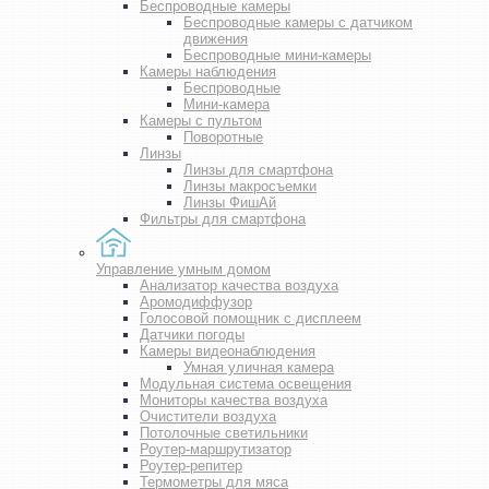
Беспроводные камеры
Беспроводные камеры с датчиком
движения
Беспроводные мини-камеры
Камеры наблюдения
Беспроводные
Мини-камера
Камеры с пультом
Поворотные
Линзы
Линзы для смартфона
Линзы макросъемки
Линзы ФишАй
Фильтры для смартфона
Управление умным домом
Анализатор качества воздуха
Аромодиффузор
Голосовой помощник с дисплеем
Датчики погоды
Камеры видеонаблюдения
Умная уличная камера
Модульная система освещения
Мониторы качества воздуха
Очистители воздуха
Потолочные светильники
Роутер-маршрутизатор
Роутер-репитер
Термометры для мяса