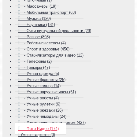
- Ключницы (1)
- Массажеры (19)
- Мобильный транспорт (63)
- Музыка (120)
- Наушники (131)
- Очки виртуальной реальности (29)
- Разное (898)
- Роботы-пылесосы (4)
- Спорт и здоровье (456)
- Стабилизаторы для видео (12)
- Телефоны (2)
- Трекеры (47)
- Умная одежда (5)
- Умные браслеты (25)
- Умные кольца (14)
- Умные наручные часы (51)
- Умные роботы (4)
- Умные рулетки (6)
- Умные рюкзаки (26)
- Умные чемоданы (24)
- Управление умным домом (427)
- Фото-Видео (174)
Умные гаджеты (0)