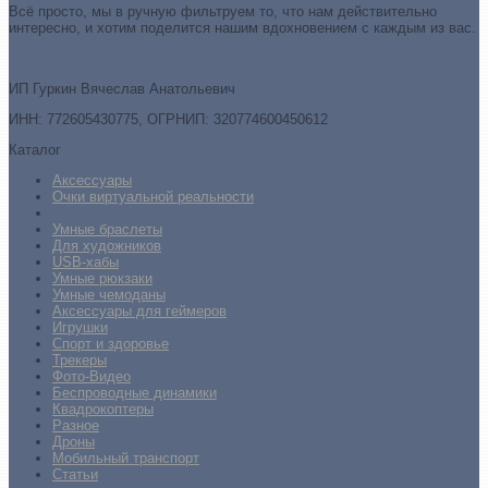
Всё просто, мы в ручную фильтруем то, что нам действительно
интересно, и хотим поделится нашим вдохновением с каждым из вас.
ИП Гуркин Вячеслав Анатольевич
ИНН: 772605430775, ОГРНИП: 320774600450612
Каталог
Аксессуары
Очки виртуальной реальности
Умные браслеты
Для художников
USB-хабы
Умные рюкзаки
Умные чемоданы
Аксессуары для геймеров
Игрушки
Спорт и здоровье
Трекеры
Фото-Видео
Беспроводные динамики
Квадрокоптеры
Разное
Дроны
Мобильный транспорт
Статьи