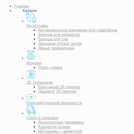
Главная
Каталог
Аксессуары
Автомобильные крепления для смартфона
Беруши для концертов
Беруши для сна
Звуковые зубные щетки
Умные переводчики
Игрушки
Робот-собака
3D Технологии
Вакуумный 3Д принтер
Пищевой 3Д принтер
Очки виртуальной реальности
Спорт и здоровье
Дыхательные тренажеры
Корректор осанки
Мотошлем с гарнитурой