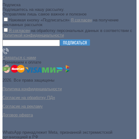
Подписка
Подпишитесь на нашу рассылку.
Отправляем лишь самое важное и полезное
Нажимая кнопку «Подписаться»
Я согласен
на получение
рекламных рассылок
Я согласен
на обработку персональных данных в соответствии с
Политикой конфиденциальности
ПОДПИСАТЬСЯ
Связаться с нами
Принимаем к оплате
2026. Все права защищены
Политика конфиденциальности
Согласие на обработку ПДн
Cогласие на рекламу
Договор оферта
WhatsApp принадлежит Meta, признанной экстремистской
организацией в РФ