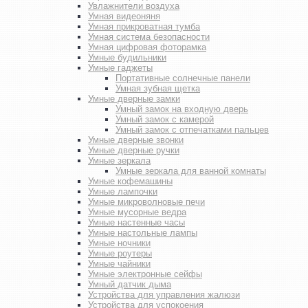
Увлажнители воздуха
Умная видеоняня
Умная прикроватная тумба
Умная система безопасности
Умная цифровая фоторамка
Умные будильники
Умные гаджеты
Портативные солнечные панели
Умная зубная щетка
Умные дверные замки
Умный замок на входную дверь
Умный замок с камерой
Умный замок с отпечатками пальцев
Умные дверные звонки
Умные дверные ручки
Умные зеркала
Умные зеркала для ванной комнаты
Умные кофемашины
Умные лампочки
Умные микроволновые печи
Умные мусорные ведра
Умные настенные часы
Умные настольные лампы
Умные ночники
Умные роутеры
Умные чайники
Умные электронные сейфы
Умный датчик дыма
Устройства для управления жалюзи
Устройства для успокоения