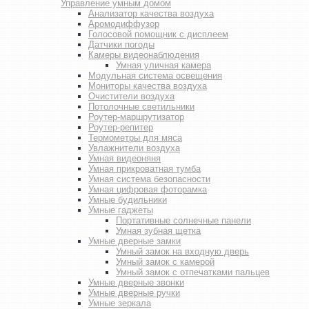
Управление умным домом
Анализатор качества воздуха
Аромодиффузор
Голосовой помощник с дисплеем
Датчики погоды
Камеры видеонаблюдения
Умная уличная камера
Модульная система освещения
Мониторы качества воздуха
Очистители воздуха
Потолочные светильники
Роутер-маршрутизатор
Роутер-репитер
Термометры для мяса
Увлажнители воздуха
Умная видеоняня
Умная прикроватная тумба
Умная система безопасности
Умная цифровая фоторамка
Умные будильники
Умные гаджеты
Портативные солнечные панели
Умная зубная щетка
Умные дверные замки
Умный замок на входную дверь
Умный замок с камерой
Умный замок с отпечатками пальцев
Умные дверные звонки
Умные дверные ручки
Умные зеркала