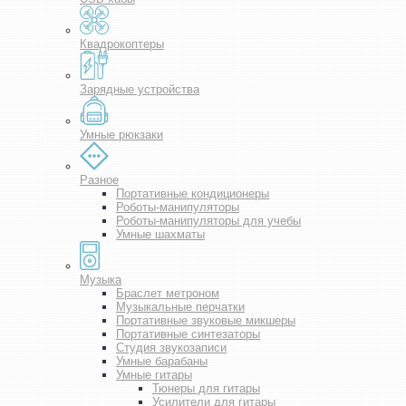
Квадрокоптеры
Зарядные устройства
Умные рюкзаки
Разное
Портативные кондиционеры
Роботы-манипуляторы
Роботы-манипуляторы для учебы
Умные шахматы
Музыка
Браслет метроном
Музыкальные перчатки
Портативные звуковые микшеры
Портативные синтезаторы
Студия звукозаписи
Умные барабаны
Умные гитары
Тюнеры для гитары
Усилители для гитары