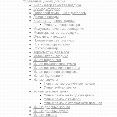
Управление умным домом
Анализатор качества воздуха
Аромодиффузор
Голосовой помощник с дисплеем
Датчики погоды
Камеры видеонаблюдения
Умная уличная камера
Модульная система освещения
Мониторы качества воздуха
Очистители воздуха
Потолочные светильники
Роутер-маршрутизатор
Роутер-репитер
Термометры для мяса
Увлажнители воздуха
Умная видеоняня
Умная прикроватная тумба
Умная система безопасности
Умная цифровая фоторамка
Умные будильники
Умные гаджеты
Портативные солнечные панели
Умная зубная щетка
Умные дверные замки
Умный замок на входную дверь
Умный замок с камерой
Умный замок с отпечатками пальцев
Умные дверные звонки
Умные дверные ручки
Умные зеркала