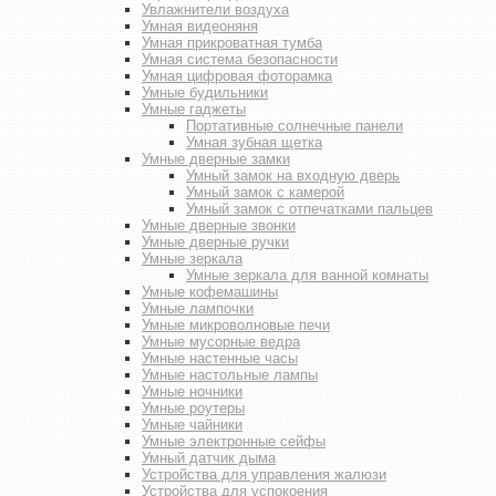
Увлажнители воздуха
Умная видеоняня
Умная прикроватная тумба
Умная система безопасности
Умная цифровая фоторамка
Умные будильники
Умные гаджеты
Портативные солнечные панели
Умная зубная щетка
Умные дверные замки
Умный замок на входную дверь
Умный замок с камерой
Умный замок с отпечатками пальцев
Умные дверные звонки
Умные дверные ручки
Умные зеркала
Умные зеркала для ванной комнаты
Умные кофемашины
Умные лампочки
Умные микроволновые печи
Умные мусорные ведра
Умные настенные часы
Умные настольные лампы
Умные ночники
Умные роутеры
Умные чайники
Умные электронные сейфы
Умный датчик дыма
Устройства для управления жалюзи
Устройства для успокоения