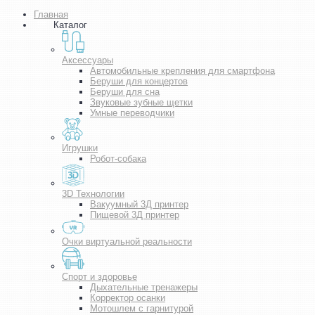
Главная
Каталог
Аксессуары
Автомобильные крепления для смартфона
Беруши для концертов
Беруши для сна
Звуковые зубные щетки
Умные переводчики
Игрушки
Робот-собака
3D Технологии
Вакуумный 3Д принтер
Пищевой 3Д принтер
Очки виртуальной реальности
Спорт и здоровье
Дыхательные тренажеры
Корректор осанки
Мотошлем с гарнитурой