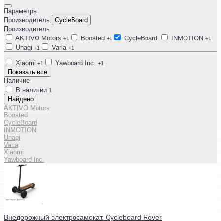
Параметры
Производитель:
CycleBoard
Производитель
AKTIVO Motors
Boosted
CycleBoard
INMOTION
+1
+1
+1
Unagi
Varla
+1
+1
Xiaomi
Yawboard Inc.
+1
+1
Показать все
Наличие
В наличии
1
Найдено
AKTIVO Motors
Boosted
CycleBoard
INMOTION
Unagi
Varla
Xiaomi
Yawboard Inc.
Внедорожный электросамокат. Cycleboard Rover