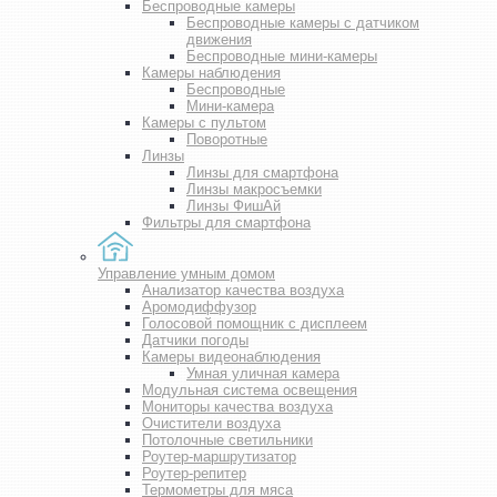
Беспроводные камеры
Беспроводные камеры с датчиком
движения
Беспроводные мини-камеры
Камеры наблюдения
Беспроводные
Мини-камера
Камеры с пультом
Поворотные
Линзы
Линзы для смартфона
Линзы макросъемки
Линзы ФишАй
Фильтры для смартфона
Управление умным домом
Анализатор качества воздуха
Аромодиффузор
Голосовой помощник с дисплеем
Датчики погоды
Камеры видеонаблюдения
Умная уличная камера
Модульная система освещения
Мониторы качества воздуха
Очистители воздуха
Потолочные светильники
Роутер-маршрутизатор
Роутер-репитер
Термометры для мяса