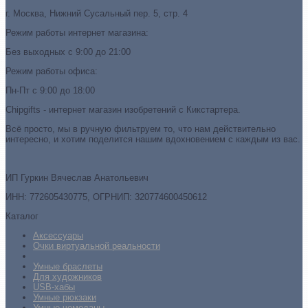
г. Москва, Нижний Сусальный пер. 5, стр. 4
Режим работы интернет магазина:
Без выходных с 9:00 до 21:00
Режим работы офиса:
Пн-Пт с 9:00 до 18:00
Chipgifts - интернет магазин изобретений с Кикстартера.
Всё просто, мы в ручную фильтруем то, что нам действительно
интересно, и хотим поделится нашим вдохновением с каждым из вас.
ИП Гуркин Вячеслав Анатольевич
ИНН: 772605430775, ОГРНИП: 320774600450612
Каталог
Аксессуары
Очки виртуальной реальности
Умные браслеты
Для художников
USB-хабы
Умные рюкзаки
Умные чемоданы