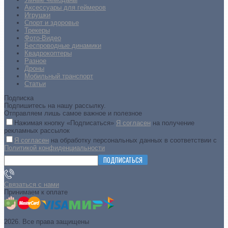
Аксессуары для геймеров
Игрушки
Спорт и здоровье
Трекеры
Фото-Видео
Беспроводные динамики
Квадрокоптеры
Разное
Дроны
Мобильный транспорт
Статьи
Подписка
Подпишитесь на нашу рассылку.
Отправляем лишь самое важное и полезное
Нажимая кнопку «Подписаться»
Я согласен
на получение
рекламных рассылок
Я согласен
на обработку персональных данных в соответствии с
Политикой конфиденциальности
ПОДПИСАТЬСЯ
Связаться с нами
Принимаем к оплате
2026. Все права защищены