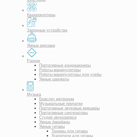
Квадрокоптеры
Зарядные устройства
Умные рюкзаки
Разное
Портативные кондиционеры
Роботы-манипуляторы
Роботы-манипуляторы для учебы
Умные шахматы
Музыка
Браслет метроном
Музыкальные перчатки
Портативные звуковые микшеры
Портативные синтезаторы
Студия звукозаписи
Умные барабаны
Умные гитары
Тюнеры для гитары
Усилители для гитары