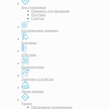
Для художников
Планшеты для рисования
Плоттеры
Стилусы
Беспроводные динамики
Ключницы
USB-хабы
Квадрокоптеры
Зарядные устройства
Умные рюкзаки
Разное
Портативные кондиционеры