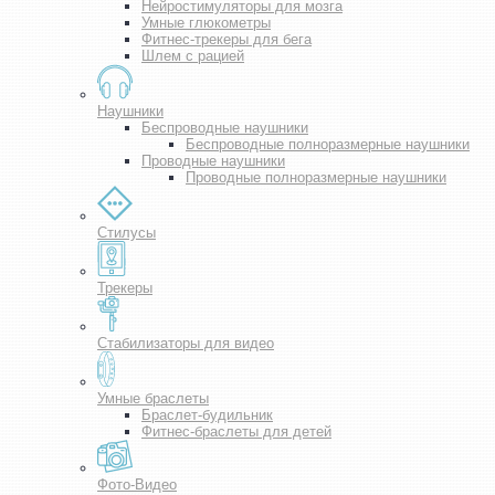
Нейростимуляторы для мозга
Умные глюкометры
Фитнес-трекеры для бега
Шлем с рацией
Наушники
Беспроводные наушники
Беспроводные полноразмерные наушники
Проводные наушники
Проводные полноразмерные наушники
Стилусы
Трекеры
Стабилизаторы для видео
Умные браслеты
Браслет-будильник
Фитнес-браслеты для детей
Фото-Видео