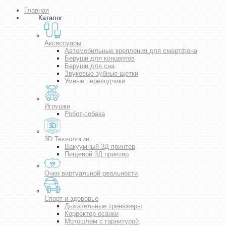
Главная
Каталог
Аксессуары
Автомобильные крепления для смартфона
Беруши для концертов
Беруши для сна
Звуковые зубные щетки
Умные переводчики
Игрушки
Робот-собака
3D Технологии
Вакуумный 3Д принтер
Пищевой 3Д принтер
Очки виртуальной реальности
Спорт и здоровье
Дыхательные тренажеры
Корректор осанки
Мотошлем с гарнитурой