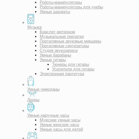
Роботы-манипуляторы
Роботы-манипуляторы для учебы
Умные шахматы
Музыка
Браслет метроном
Музыкальные перчатки
Портативные звуковые микшеры
Портативные синтезаторы
Студия звукозаписи
Умные барабаны
Умные гитары
Тюнеры для гитары
Усилители для гитары
Электронная партитура
Умные чемоданы
Дроны
Умные наручные часы
Мужские умные часы
Умные женские часы
Умные часы для детей