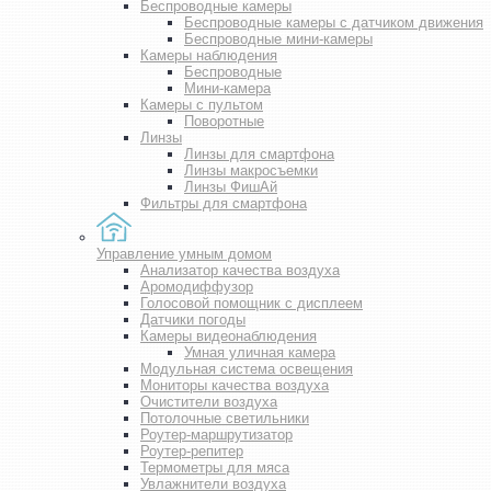
Беспроводные камеры
Беспроводные камеры с датчиком движения
Беспроводные мини-камеры
Камеры наблюдения
Беспроводные
Мини-камера
Камеры с пультом
Поворотные
Линзы
Линзы для смартфона
Линзы макросъемки
Линзы ФишАй
Фильтры для смартфона
Управление умным домом
Анализатор качества воздуха
Аромодиффузор
Голосовой помощник с дисплеем
Датчики погоды
Камеры видеонаблюдения
Умная уличная камера
Модульная система освещения
Мониторы качества воздуха
Очистители воздуха
Потолочные светильники
Роутер-маршрутизатор
Роутер-репитер
Термометры для мяса
Увлажнители воздуха