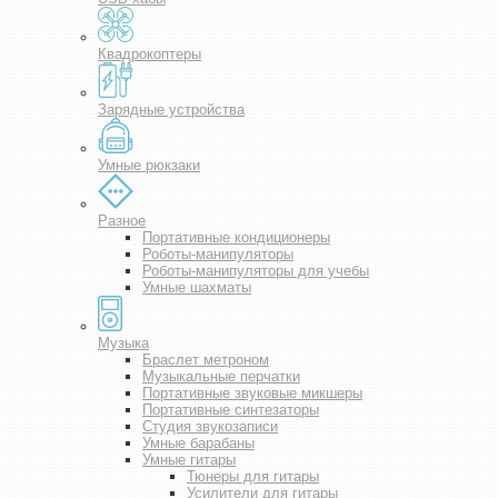
Квадрокоптеры
Зарядные устройства
Умные рюкзаки
Разное
Портативные кондиционеры
Роботы-манипуляторы
Роботы-манипуляторы для учебы
Умные шахматы
Музыка
Браслет метроном
Музыкальные перчатки
Портативные звуковые микшеры
Портативные синтезаторы
Студия звукозаписи
Умные барабаны
Умные гитары
Тюнеры для гитары
Усилители для гитары