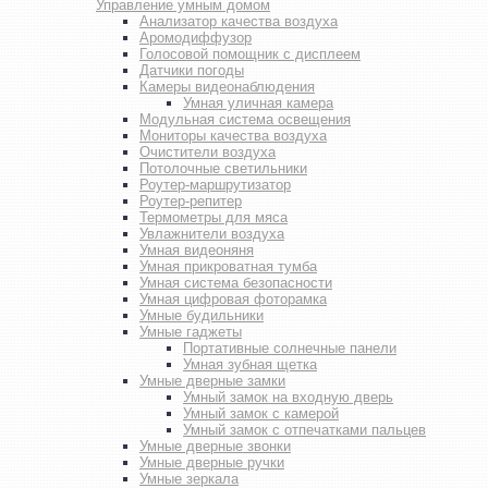
Управление умным домом
Анализатор качества воздуха
Аромодиффузор
Голосовой помощник с дисплеем
Датчики погоды
Камеры видеонаблюдения
Умная уличная камера
Модульная система освещения
Мониторы качества воздуха
Очистители воздуха
Потолочные светильники
Роутер-маршрутизатор
Роутер-репитер
Термометры для мяса
Увлажнители воздуха
Умная видеоняня
Умная прикроватная тумба
Умная система безопасности
Умная цифровая фоторамка
Умные будильники
Умные гаджеты
Портативные солнечные панели
Умная зубная щетка
Умные дверные замки
Умный замок на входную дверь
Умный замок с камерой
Умный замок с отпечатками пальцев
Умные дверные звонки
Умные дверные ручки
Умные зеркала