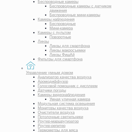
Беспроводные камеры
Беспроводные камеры с датчиком
движения
Беспроводные мини-камеры
Камеры наблюдения
Беспроводные
Мини-камера
Камеры с пультом
Поворотные
Линзы
Линзы для смартфона
Линзы макросъемки
Линзы ФишАй
Фильтры для смартфона
Управление умным домом
Анализатор качества воздуха
Аромодиффузор
Голосовой помощник с дисплеем
Датчики погоды
Камеры видеонаблюдения
Умная уличная камера
Модульная система освещения
Мониторы качества воздуха
Очистители воздуха
Потолочные светильники
Роутер-маршрутизатор
Роутер-репитер
Термометры для мяса