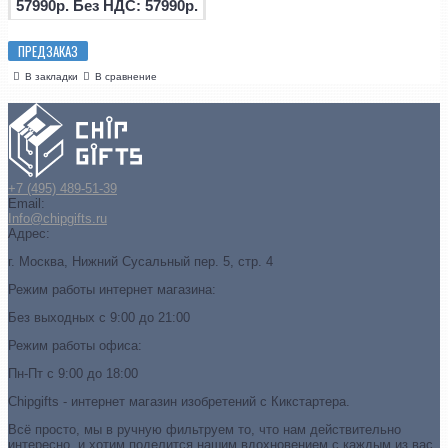
57990р.
Без НДС: 57990р.
ПРЕДЗАКАЗ
В закладки
В сравнение
+7 (495) 489-51-39
Email:
Info@chipgifts.ru
Адрес:
г. Москва, Нижний Сусальный пер. 5, стр. 4
Режим работы интернет магазина:
Без выходных с 9:00 до 21:00
Режим работы офиса:
Пн-Пт с 9:00 до 18:00
Chipgifts - интернет магазин изобретений с Кикстартера.
Всё просто, мы в ручную фильтруем то, что нам действительно
интересно, и хотим поделится нашим вдохновением с каждым из вас.