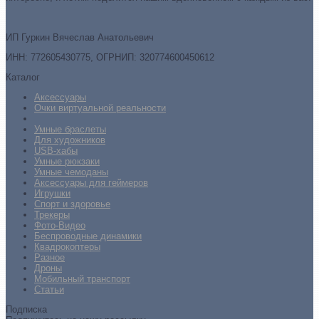
ИП Гуркин Вячеслав Анатольевич
ИНН: 772605430775, ОГРНИП: 320774600450612
Каталог
Аксессуары
Очки виртуальной реальности
Умные браслеты
Для художников
USB-хабы
Умные рюкзаки
Умные чемоданы
Аксессуары для геймеров
Игрушки
Спорт и здоровье
Трекеры
Фото-Видео
Беспроводные динамики
Квадрокоптеры
Разное
Дроны
Мобильный транспорт
Статьи
Подписка