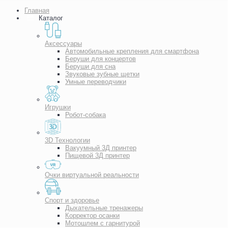
Главная
Каталог
Аксессуары
Автомобильные крепления для смартфона
Беруши для концертов
Беруши для сна
Звуковые зубные щетки
Умные переводчики
Игрушки
Робот-собака
3D Технологии
Вакуумный 3Д принтер
Пищевой 3Д принтер
Очки виртуальной реальности
Спорт и здоровье
Дыхательные тренажеры
Корректор осанки
Мотошлем с гарнитурой