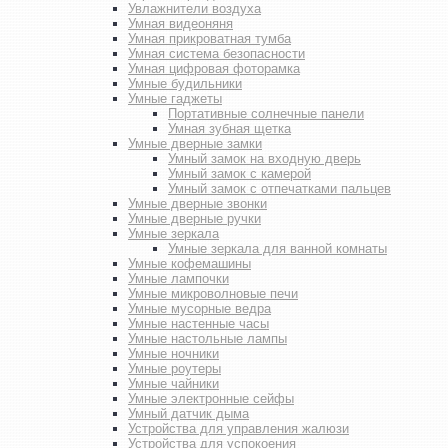
Увлажнители воздуха
Умная видеоняня
Умная прикроватная тумба
Умная система безопасности
Умная цифровая фоторамка
Умные будильники
Умные гаджеты
Портативные солнечные панели
Умная зубная щетка
Умные дверные замки
Умный замок на входную дверь
Умный замок с камерой
Умный замок с отпечатками пальцев
Умные дверные звонки
Умные дверные ручки
Умные зеркала
Умные зеркала для ванной комнаты
Умные кофемашины
Умные лампочки
Умные микроволновые печи
Умные мусорные ведра
Умные настенные часы
Умные настольные лампы
Умные ночники
Умные роутеры
Умные чайники
Умные электронные сейфы
Умный датчик дыма
Устройства для управления жалюзи
Устройства для успокоения