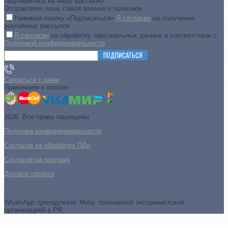
Подпишитесь на нашу рассылку.
Отправляем лишь самое важное и полезное
Нажимая кнопку «Подписаться»
Я согласен
на получение
рекламных рассылок
Я согласен
на обработку персональных данных в соответствии с
Политикой конфиденциальности
ПОДПИСАТЬСЯ
Связаться с нами
Принимаем к оплате
2026. Все права защищены
Политика конфиденциальности
Согласие на обработку ПДн
Cогласие на рекламу
Договор оферта
WhatsApp принадлежит Meta, признанной экстремистской
организацией в РФ