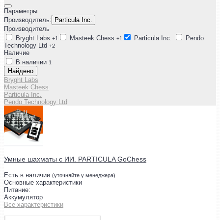
Параметры
Производитель:
Particula Inc.
Производитель
Bryght Labs
Masteek Chess
Particula Inc.
Pendo
+1
+1
Technology Ltd
+2
Наличие
В наличии
1
Найдено
Bryght Labs
Masteek Chess
Particula Inc.
Pendo Technology Ltd
Умные шахматы с ИИ. PARTICULA GoChess
Есть в наличии
(уточняйте у менеджера)
Основные характеристики
Питание:
Аккумулятор
Все характеристики