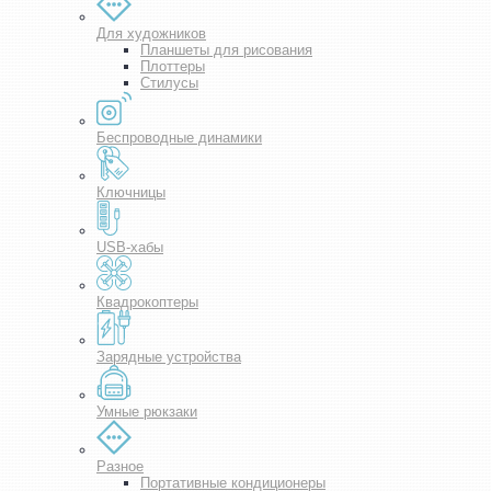
Для художников
Планшеты для рисования
Плоттеры
Стилусы
Беспроводные динамики
Ключницы
USB-хабы
Квадрокоптеры
Зарядные устройства
Умные рюкзаки
Разное
Портативные кондиционеры