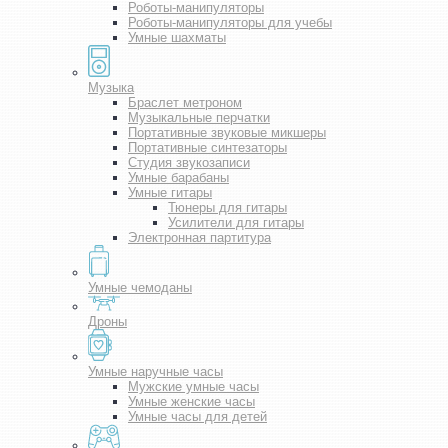
Роботы-манипуляторы
Роботы-манипуляторы для учебы
Умные шахматы
Музыка
Браслет метроном
Музыкальные перчатки
Портативные звуковые микшеры
Портативные синтезаторы
Студия звукозаписи
Умные барабаны
Умные гитары
Тюнеры для гитары
Усилители для гитары
Электронная партитура
Умные чемоданы
Дроны
Умные наручные часы
Мужские умные часы
Умные женские часы
Умные часы для детей