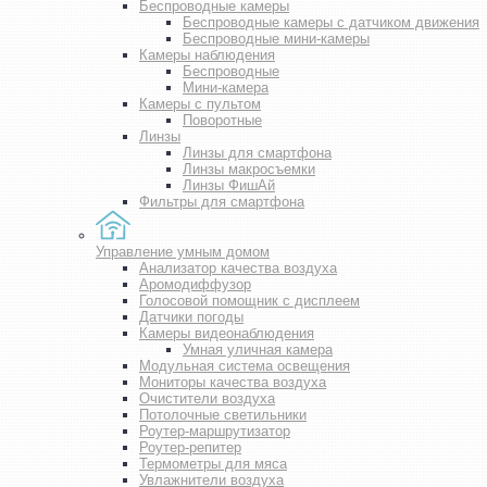
Беспроводные камеры
Беспроводные камеры с датчиком движения
Беспроводные мини-камеры
Камеры наблюдения
Беспроводные
Мини-камера
Камеры с пультом
Поворотные
Линзы
Линзы для смартфона
Линзы макросъемки
Линзы ФишАй
Фильтры для смартфона
Управление умным домом
Анализатор качества воздуха
Аромодиффузор
Голосовой помощник с дисплеем
Датчики погоды
Камеры видеонаблюдения
Умная уличная камера
Модульная система освещения
Мониторы качества воздуха
Очистители воздуха
Потолочные светильники
Роутер-маршрутизатор
Роутер-репитер
Термометры для мяса
Увлажнители воздуха