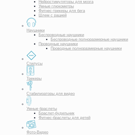
Нейростимуляторы для мозга
Умные глюкометры
Фитнес-трекеры для бега
Шлем с рацией
Наушники
Беспроводные наушники
Беспроводные полноразмерные наушники
Проводные наушники
Проводные полноразмерные наушники
Стилусы
Трекеры
Стабилизаторы для видео
Умные браслеты
Браслет-будильник
Фитнес-браслеты для детей
Фото-Видео