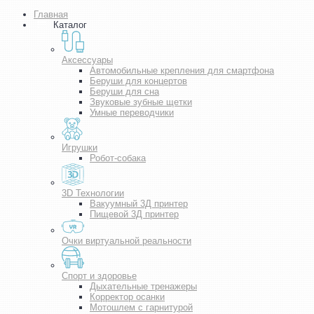
Главная
Каталог
Аксессуары
Автомобильные крепления для смартфона
Беруши для концертов
Беруши для сна
Звуковые зубные щетки
Умные переводчики
Игрушки
Робот-собака
3D Технологии
Вакуумный 3Д принтер
Пищевой 3Д принтер
Очки виртуальной реальности
Спорт и здоровье
Дыхательные тренажеры
Корректор осанки
Мотошлем с гарнитурой