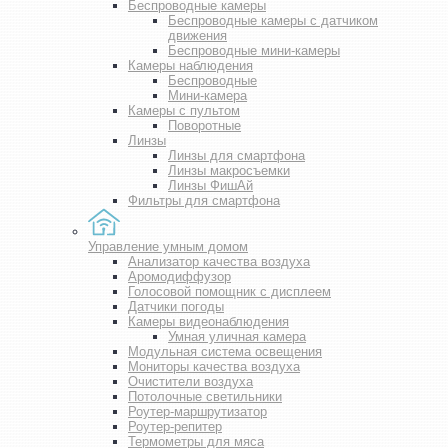
Беспроводные камеры
Беспроводные камеры с датчиком
движения
Беспроводные мини-камеры
Камеры наблюдения
Беспроводные
Мини-камера
Камеры с пультом
Поворотные
Линзы
Линзы для смартфона
Линзы макросъемки
Линзы ФишАй
Фильтры для смартфона
Управление умным домом
Анализатор качества воздуха
Аромодиффузор
Голосовой помощник с дисплеем
Датчики погоды
Камеры видеонаблюдения
Умная уличная камера
Модульная система освещения
Мониторы качества воздуха
Очистители воздуха
Потолочные светильники
Роутер-маршрутизатор
Роутер-репитер
Термометры для мяса