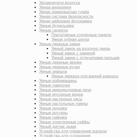
Увлажнители воздуха
Умная видеоняня
Умная прикроватная тумба
Умная система безопасности
Умная цифровая фоторамка
Умные будильники
Умные гаджеты
Портативные солнечные панели
Умная зубная щетка
Умные дверные замки
Умный замок на входную дверь
Умный замок с камерой
Умный замок с отпечатками пальцев
Умные дверные звонки
Умные дверные ручки
Умные зеркала
Умные зеркала для ванной комнаты
Умные кофемашины
Умные лампочки
Умные микроволновые печи
Умные мусорные ведра
Умные настенные часы
Умные настольные лампы
Умные ночники
Умные роутеры
Умные чайники
Умные электронные сейфы
Умный датчик дыма
Устройства для управления жалюзи
Устройства для успокоения