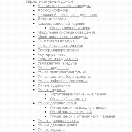
Управление умным домом
Анализатор качества воздуха
Аромодиффузор
Голосовой помощник с дисплеем
Датчики погоды
Камеры видеонаблюдения
Умная уличная камера
Модульная система освещения
Мониторы качества воздуха
Очистители воздуха
Потолочные светильники
Роутер-маршрутизатор
Роутер-репитер
Термометры для мяса
Увлажнители воздуха
Умная видеоняня
Умная прикроватная тумба
Умная система безопасности
Умная цифровая фоторамка
Умные будильники
Умные гаджеты
Портативные солнечные панели
Умная зубная щетка
Умные дверные замки
Умный замок на входную дверь
Умный замок с камерой
Умный замок с отпечатками пальцев
Умные дверные звонки
Умные дверные ручки
Умные зеркала