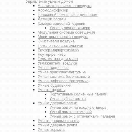
Управление умным домом
Анализатор качества воздуха
Аромодиффузор
Голосовой помощник с дисплеем
Датчики погоды
Камеры видеонаблюдения
Умная уличная камера
Модульная система освещения
Мониторы качества воздуха
Очистители воздуха
Потолочные светильники
Роутер-маршрутизатор
Роутер-репитер
Термометры для мяса
Увлажнители воздуха
Умная видеоняня
Умная прикроватная тумба
Умная система безопасности
Умная цифровая фоторамка
Умные будильники
Умные гаджеты
Портативные солнечные панели
Умная зубная щетка
Умные дверные замки
Умный замок на входную дверь
Умный замок с камерой
Умный замок с отпечатками пальцев
Умные дверные звонки
Умные дверные ручки
Умные зеркала