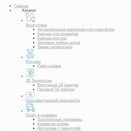
Главная
Каталог
Аксессуары
Автомобильные крепления для смартфона
Беруши для концертов
Беруши для сна
Звуковые зубные щетки
Умные переводчики
Игрушки
Робот-собака
3D Технологии
Вакуумный 3Д принтер
Пищевой 3Д принтер
Очки виртуальной реальности
Спорт и здоровье
Дыхательные тренажеры
Корректор осанки
Мотошлем с гарнитурой