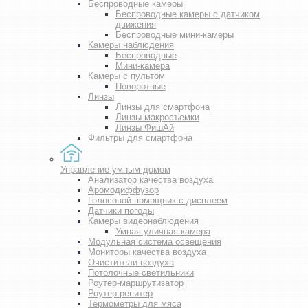
Беспроводные камеры
Беспроводные камеры с датчиком
движения
Беспроводные мини-камеры
Камеры наблюдения
Беспроводные
Мини-камера
Камеры с пультом
Поворотные
Линзы
Линзы для смартфона
Линзы макросъемки
Линзы ФишАй
Фильтры для смартфона
Управление умным домом
Анализатор качества воздуха
Аромодиффузор
Голосовой помощник с дисплеем
Датчики погоды
Камеры видеонаблюдения
Умная уличная камера
Модульная система освещения
Мониторы качества воздуха
Очистители воздуха
Потолочные светильники
Роутер-маршрутизатор
Роутер-репитер
Термометры для мяса