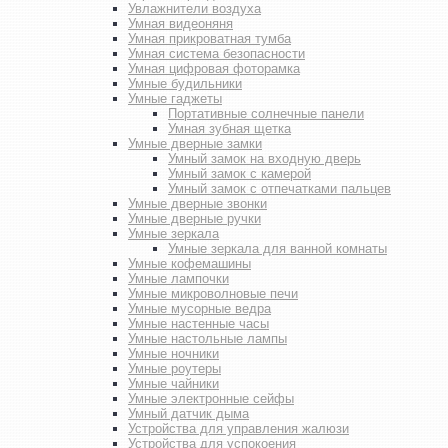
Увлажнители воздуха
Умная видеоняня
Умная прикроватная тумба
Умная система безопасности
Умная цифровая фоторамка
Умные будильники
Умные гаджеты
Портативные солнечные панели
Умная зубная щетка
Умные дверные замки
Умный замок на входную дверь
Умный замок с камерой
Умный замок с отпечатками пальцев
Умные дверные звонки
Умные дверные ручки
Умные зеркала
Умные зеркала для ванной комнаты
Умные кофемашины
Умные лампочки
Умные микроволновые печи
Умные мусорные ведра
Умные настенные часы
Умные настольные лампы
Умные ночники
Умные роутеры
Умные чайники
Умные электронные сейфы
Умный датчик дыма
Устройства для управления жалюзи
Устройства для успокоения