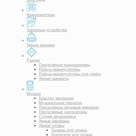
Квадрокоптеры
Зарядные устройства
Умные рюкзаки
Разное
Портативные кондиционеры
Роботы-манипуляторы
Роботы-манипуляторы для учебы
Умные шахматы
Музыка
Браслет метроном
Музыкальные перчатки
Портативные звуковые микшеры
Портативные синтезаторы
Студия звукозаписи
Умные барабаны
Умные гитары
Тюнеры для гитары
Усилители для гитары