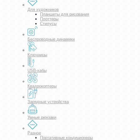
Для художников
Планшеты для рисования
Плоттеры
Стилусы
Беспроводные динамики
Ключницы
USB-хабы
Квадрокоптеры
Зарядные устройства
Умные рюкзаки
Разное
Портативные кондиционеры