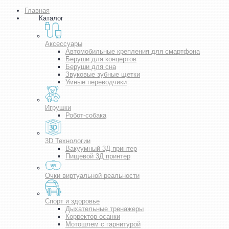
Главная
Каталог
Аксессуары
Автомобильные крепления для смартфона
Беруши для концертов
Беруши для сна
Звуковые зубные щетки
Умные переводчики
Игрушки
Робот-собака
3D Технологии
Вакуумный 3Д принтер
Пищевой 3Д принтер
Очки виртуальной реальности
Спорт и здоровье
Дыхательные тренажеры
Корректор осанки
Мотошлем с гарнитурой