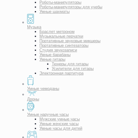
Роботы-манипуляторы
Роботы-манипуляторы для учебы
Умные шахматы
Музыка
Браслет метроном
Музыкальные перчатки
Портативные звуковые микшеры
Портативные синтезаторы
Студия звукозаписи
Умные барабаны
Умные гитары
Тюнеры для гитары
Усилители для гитары
Электронная партитура
Умные чемоданы
Дроны
Умные наручные часы
Мужские умные часы
Умные женские часы
Умные часы для детей