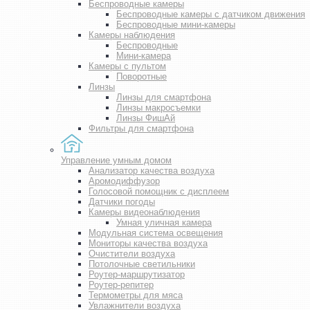
Беспроводные камеры
Беспроводные камеры с датчиком движения
Беспроводные мини-камеры
Камеры наблюдения
Беспроводные
Мини-камера
Камеры с пультом
Поворотные
Линзы
Линзы для смартфона
Линзы макросъемки
Линзы ФишАй
Фильтры для смартфона
Управление умным домом
Анализатор качества воздуха
Аромодиффузор
Голосовой помощник с дисплеем
Датчики погоды
Камеры видеонаблюдения
Умная уличная камера
Модульная система освещения
Мониторы качества воздуха
Очистители воздуха
Потолочные светильники
Роутер-маршрутизатор
Роутер-репитер
Термометры для мяса
Увлажнители воздуха