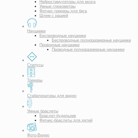
Нейростимуляторы для мозга
Умные глюкометры
Фитнес-трекеры для бега
Шлем с рацией
Наушники
Беспроводные наушники
Беспроводные полноразмерные наушники
Проводные наушники
Проводные полноразмерные наушники
Стилусы
Трекеры
Стабилизаторы для видео
Умные браслеты
Браслет-будильник
Фитнес-браслеты для детей
Фото-Видео