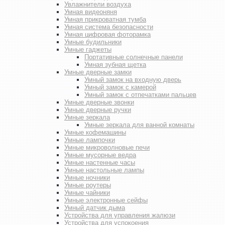
Увлажнители воздуха
Умная видеоняня
Умная прикроватная тумба
Умная система безопасности
Умная цифровая фоторамка
Умные будильники
Умные гаджеты
Портативные солнечные панели
Умная зубная щетка
Умные дверные замки
Умный замок на входную дверь
Умный замок с камерой
Умный замок с отпечатками пальцев
Умные дверные звонки
Умные дверные ручки
Умные зеркала
Умные зеркала для ванной комнаты
Умные кофемашины
Умные лампочки
Умные микроволновые печи
Умные мусорные ведра
Умные настенные часы
Умные настольные лампы
Умные ночники
Умные роутеры
Умные чайники
Умные электронные сейфы
Умный датчик дыма
Устройства для управления жалюзи
Устройства для успокоения