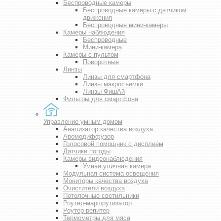
Беспроводные камеры
Беспроводные камеры с датчиком
движения
Беспроводные мини-камеры
Камеры наблюдения
Беспроводные
Мини-камера
Камеры с пультом
Поворотные
Линзы
Линзы для смартфона
Линзы макросъемки
Линзы ФишАй
Фильтры для смартфона
Управление умным домом
Анализатор качества воздуха
Аромодиффузор
Голосовой помощник с дисплеем
Датчики погоды
Камеры видеонаблюдения
Умная уличная камера
Модульная система освещения
Мониторы качества воздуха
Очистители воздуха
Потолочные светильники
Роутер-маршрутизатор
Роутер-репитер
Термометры для мяса