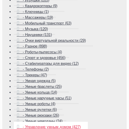
- Игрушки (203)
- Квадрокоптеры (9)
- Ключницы (1)
- Массажеры (19)
- Мобильный транспорт (63)
- Музыка (120)
- Наушники (131)
- Очки виртуальной реальности (29)
- Разное (898)
- Роботы-пылесосы (4)
- Спорт и здоровье (456)
- Стабилизаторы для видео (12)
- Телефоны (2)
- Трекеры (47)
- Умная одежда (5)
- Умные браслеты (25)
- Умные кольца (14)
- Умные наручные часы (51)
- Умные роботы (4)
- Умные рулетки (6)
- Умные рюкзаки (26)
- Умные чемоданы (24)
- Управление умным домом (427)