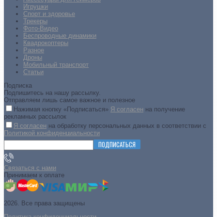
Игрушки
Спорт и здоровье
Трекеры
Фото-Видео
Беспроводные динамики
Квадрокоптеры
Разное
Дроны
Мобильный транспорт
Статьи
Подписка
Подпишитесь на нашу рассылку.
Отправляем лишь самое важное и полезное
Нажимая кнопку «Подписаться»
Я согласен
на получение
рекламных рассылок
Я согласен
на обработку персональных данных в соответствии с
Политикой конфиденциальности
ПОДПИСАТЬСЯ
Связаться с нами
Принимаем к оплате
2026. Все права защищены
Политика конфиденциальности