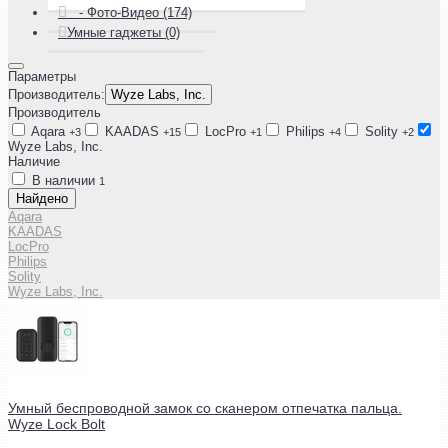
- Фото-Видео (174)
Умные гаджеты (0)
Параметры
Производитель:
Wyze Labs, Inc.
Производитель
Aqara
KAADAS
LocPro
Philips
Solity
+3
+15
+1
+4
+2
Wyze Labs, Inc.
Наличие
В наличии
1
Найдено
Aqara
KAADAS
LocPro
Philips
Solity
Wyze Labs, Inc.
Умный беспроводной замок со сканером отпечатка пальца.
Wyze Lock Bolt