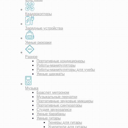
Квадрокоптеры
Зарядные устройства
Умные рюкзаки
Разное
Портативные кондиционеры
Роботы-манипуляторы
Роботы-манипуляторы для учебы
Умные шахматы
Музыка
Браслет метроном
Музыкальные перчатки
Портативные звуковые микшеры
Портативные синтезаторы
Студия звукозаписи
Умные барабаны
Умные гитары
Тюнеры для гитары
Усилители для гитары