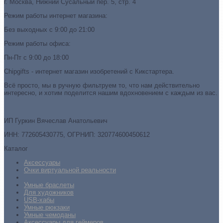
г. Москва, Нижний Сусальный пер. 5, стр. 4
Режим работы интернет магазина:
Без выходных с 9:00 до 21:00
Режим работы офиса:
Пн-Пт с 9:00 до 18:00
Chipgifts - интернет магазин изобретений с Кикстартера.
Всё просто, мы в ручную фильтруем то, что нам действительно
интересно, и хотим поделится нашим вдохновением с каждым из вас.
ИП Гуркин Вячеслав Анатольевич
ИНН: 772605430775, ОГРНИП: 320774600450612
Каталог
Аксессуары
Очки виртуальной реальности
Умные браслеты
Для художников
USB-хабы
Умные рюкзаки
Умные чемоданы
Аксессуары для геймеров