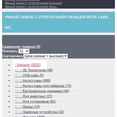
Умный замок с отпечатками пальцев
Умный замок с отпечатками паль..
УМНЫЙ ЗАМОК С ОТПЕЧАТКАМИ ПАЛЬЦЕВ WYZE LABS,
INC.
Сравнение товаров (0)
Показать:
Сортировка:
Каталог (3021)
- 3D Технологии (48)
- USB-хабы (5)
- Аксессуары (499)
- Аксессуары для геймеров (74)
- Беспроводные динамики (40)
- Для животных (27)
- Для художников (91)
- Дроны (13)
- Зарядные устройства (16)