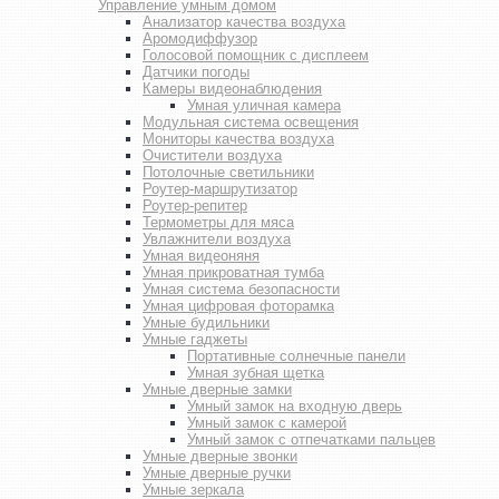
Управление умным домом
Анализатор качества воздуха
Аромодиффузор
Голосовой помощник с дисплеем
Датчики погоды
Камеры видеонаблюдения
Умная уличная камера
Модульная система освещения
Мониторы качества воздуха
Очистители воздуха
Потолочные светильники
Роутер-маршрутизатор
Роутер-репитер
Термометры для мяса
Увлажнители воздуха
Умная видеоняня
Умная прикроватная тумба
Умная система безопасности
Умная цифровая фоторамка
Умные будильники
Умные гаджеты
Портативные солнечные панели
Умная зубная щетка
Умные дверные замки
Умный замок на входную дверь
Умный замок с камерой
Умный замок с отпечатками пальцев
Умные дверные звонки
Умные дверные ручки
Умные зеркала