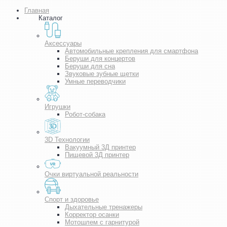
Главная
Каталог
Аксессуары
Автомобильные крепления для смартфона
Беруши для концертов
Беруши для сна
Звуковые зубные щетки
Умные переводчики
Игрушки
Робот-собака
3D Технологии
Вакуумный 3Д принтер
Пищевой 3Д принтер
Очки виртуальной реальности
Спорт и здоровье
Дыхательные тренажеры
Корректор осанки
Мотошлем с гарнитурой