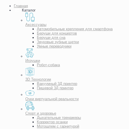
Главная
Каталог
Аксессуары
Автомобильные крепления для смартфона
Беруши для концертов
Беруши для сна
Звуковые зубные щетки
Умные переводчики
Игрушки
Робот-собака
3D Технологии
Вакуумный 3Д принтер
Пищевой 3Д принтер
Очки виртуальной реальности
Спорт и здоровье
Дыхательные тренажеры
Корректор осанки
Мотошлем с гарнитурой