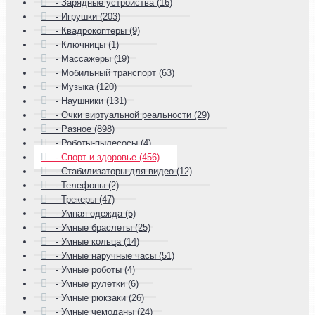
- Зарядные устройства (16)
- Игрушки (203)
- Квадрокоптеры (9)
- Ключницы (1)
- Массажеры (19)
- Мобильный транспорт (63)
- Музыка (120)
- Наушники (131)
- Очки виртуальной реальности (29)
- Разное (898)
- Роботы-пылесосы (4)
- Спорт и здоровье (456)
- Стабилизаторы для видео (12)
- Телефоны (2)
- Трекеры (47)
- Умная одежда (5)
- Умные браслеты (25)
- Умные кольца (14)
- Умные наручные часы (51)
- Умные роботы (4)
- Умные рулетки (6)
- Умные рюкзаки (26)
- Умные чемоданы (24)