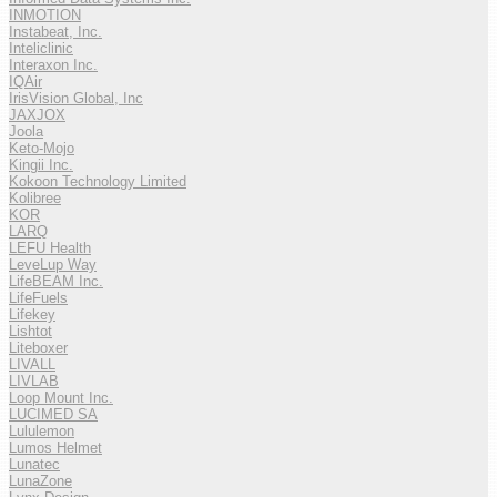
INMOTION
Instabeat, Inc.
Inteliclinic
Interaxon Inc.
IQAir
IrisVision Global, Inc
JAXJOX
Joola
Keto-Mojo
Kingii Inc.
Kokoon Technology Limited
Kolibree
KOR
LARQ
LEFU Health
LeveLup Way
LifeBEAM Inc.
LifeFuels
Lifekey
Lishtot
Liteboxer
LIVALL
LIVLAB
Loop Mount Inc.
LUCIMED SA
Lululemon
Lumos Helmet
Lunatec
LunaZone