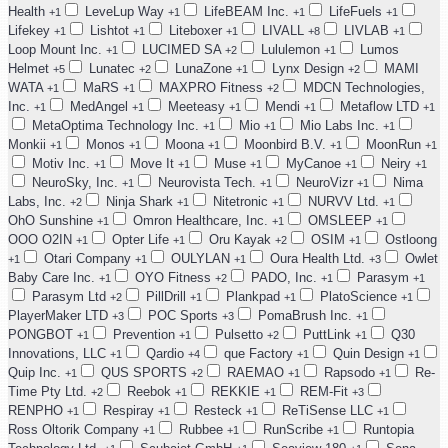
Health
LeveLup Way
LifeBEAM Inc.
LifeFuels
+1
+1
+1
+1
Lifekey
Lishtot
Liteboxer
LIVALL
LIVLAB
+1
+1
+1
+8
+1
Loop Mount Inc.
LUCIMED SA
Lululemon
Lumos
+1
+2
+1
Helmet
Lunatec
LunaZone
Lynx Design
MAMI
+5
+2
+1
+2
WATA
MaRS
MAXPRO Fitness
MDCN Technologies,
+1
+1
+2
Inc.
MedAngel
Meeteasy
Mendi
Metaflow LTD
+1
+1
+1
+1
+1
MetaOptima Technology Inc.
Mio
Mio Labs Inc.
+1
+1
+1
Monkii
Monos
Moona
Moonbird B.V.
MoonRun
+1
+1
+1
+1
+1
Motiv Inc.
Move It
Muse
MyCanoe
Neiry
+1
+1
+1
+1
+1
NeuroSky, Inc.
Neurovista Tech.
NeuroVizr
Nima
+1
+1
+1
Labs, Inc.
Ninja Shark
Nitetronic
NURVV Ltd.
+2
+1
+1
+1
OhO Sunshine
Omron Healthcare, Inc.
OMSLEEP
+1
+1
+1
OOO O2IN
Opter Life
Oru Kayak
OSIM
Ostloong
+1
+1
+2
+1
Otari Company
OULYLAN
Oura Health Ltd.
Owlet
+1
+1
+1
+3
Baby Care Inc.
OYO Fitness
PADO, Inc.
Parasym
+1
+2
+1
+1
Parasym Ltd
PillDrill
Plankpad
PlatoScience
+2
+1
+1
+1
PlayerMaker LTD
POC Sports
PomaBrush Inc.
+3
+3
+1
PONGBOT
Prevention
Pulsetto
PuttLink
Q30
+1
+1
+2
+1
Innovations, LLC
Qardio
que Factory
Quin Design
+1
+4
+1
+1
Quip Inc.
QUS SPORTS
RAEMAO
Rapsodo
Re-
+1
+2
+1
+1
Time Pty Ltd.
Reebok
REKKIE
REM-Fit
+2
+1
+1
+3
RENPHO
Respiray
Resteck
ReTiSense LLC
+1
+1
+1
+1
Ross Oltorik Company
Rubbee
RunScribe
Runtopia
+1
+1
+1