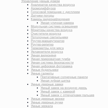
Управление умным домом
Анализатор качества воздуха
Аромодиффузор
Голосовой помощник с дисплеем
Датчики погоды
Камеры видеонаблюдения
Умная уличная камера
Модульная система освещения
Мониторы качества воздуха
Очистители воздуха
Потолочные светильники
Роутер-маршрутизатор
Роутер-репитер
Термометры для мяса
Увлажнители воздуха
Умная видеоняня
Умная прикроватная тумба
Умная система безопасности
Умная цифровая фоторамка
Умные будильники
Умные гаджеты
Портативные солнечные панели
Умная зубная щетка
Умные дверные замки
Умный замок на входную дверь
Умный замок с камерой
Умный замок с отпечатками пальцев
Умные дверные звонки
Умные дверные ручки
Умные зеркала