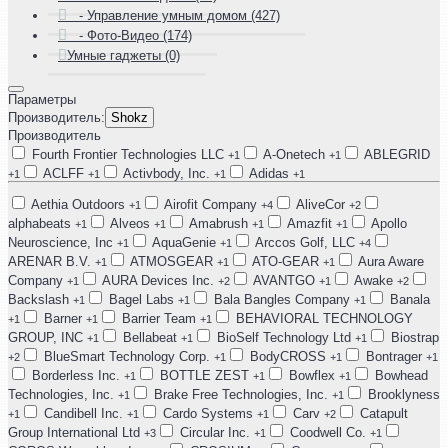
- Управление умным домом (427)
- Фото-Видео (174)
Умные гаджеты (0)
Параметры
Производитель:
Shokz
Производитель
Fourth Frontier Technologies LLC
A-Onetech
ABLEGRID
+1
+1
ACLFF
Activbody, Inc.
Adidas
+1
+1
+1
+1
Aethia Outdoors
Airofit Company
AliveCor
+1
+4
+2
alphabeats
Alveos
Amabrush
Amazfit
Apollo
+1
+1
+1
+1
Neuroscience, Inc
AquaGenie
Arccos Golf, LLC
+1
+1
+4
ARENAR B.V.
ATMOSGEAR
ATO-GEAR
Aura Aware
+1
+1
+1
Company
AURA Devices Inc.
AVANTGO
Awake
+1
+2
+1
+2
Backslash
Bagel Labs
Bala Bangles Company
Banala
+1
+1
+1
Barner
Barrier Team
BEHAVIORAL TECHNOLOGY
+1
+1
+1
GROUP, INC
Bellabeat
BioSelf Technology Ltd
Biostrap
+1
+1
+1
BlueSmart Technology Corp.
BodyCROSS
Bontrager
+2
+1
+1
+1
Borderless Inc.
BOTTLE ZEST
Bowflex
Bowhead
+1
+1
+1
Technologies, Inc.
Brake Free Technologies, Inc.
Brooklyness
+1
+1
Candibell Inc.
Cardo Systems
Carv
Catapult
+1
+1
+1
+2
Group International Ltd
Circular Inc.
Coodwell Co.
+3
+1
+1