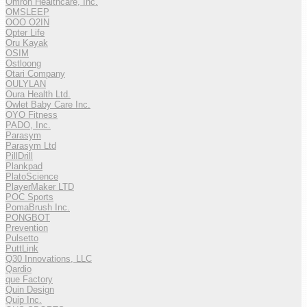
Omron Healthcare, Inc.
OMSLEEP
OOO O2IN
Opter Life
Oru Kayak
OSIM
Ostloong
Otari Company
OULYLAN
Oura Health Ltd.
Owlet Baby Care Inc.
OYO Fitness
PADO, Inc.
Parasym
Parasym Ltd
PillDrill
Plankpad
PlatoScience
PlayerMaker LTD
POC Sports
PomaBrush Inc.
PONGBOT
Prevention
Pulsetto
PuttLink
Q30 Innovations, LLC
Qardio
que Factory
Quin Design
Quip Inc.