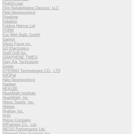
FlightScope
Flint Rehabilitation Devices, LLC
Flow Neuroscience
Flowtime
Foladion
Folding Helmet Ltd
FORM
Fun With Balls GmbH
Garmin
Ghost Pacer inc.
GQ Electronics
Graff Golf Inc.
GRAPHENE TIMES
Grey Ark Technology
Growp
GYENNO Technologies CO., LTD
H2OPal
Halo Neuroscience
Hapbee
HEALBE
HeartMath Institute
HeartMath, Inc
Helios Sports, Inc.
Hidrate
Hydrow, Inc.
Hyfit
Hykso Company
IHPartners Co., Ltd.
INCUS Performance Ltd.
Informed Data Systems Inc.