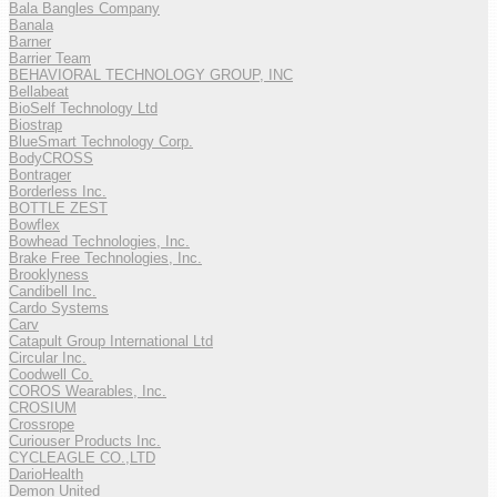
Bala Bangles Company
Banala
Barner
Barrier Team
BEHAVIORAL TECHNOLOGY GROUP, INC
Bellabeat
BioSelf Technology Ltd
Biostrap
BlueSmart Technology Corp.
BodyCROSS
Bontrager
Borderless Inc.
BOTTLE ZEST
Bowflex
Bowhead Technologies, Inc.
Brake Free Technologies, Inc.
Brooklyness
Candibell Inc.
Cardo Systems
Carv
Catapult Group International Ltd
Circular Inc.
Coodwell Co.
COROS Wearables, Inc.
CROSIUM
Crossrope
Curiouser Products Inc.
CYCLEAGLE CO.,LTD
DarioHealth
Demon United