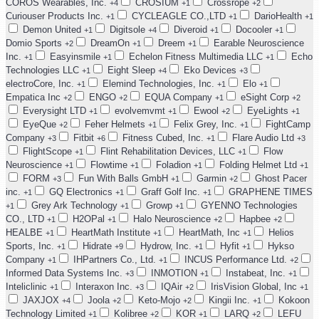
COROS Wearables, Inc.
CROSIUM
Crossrope
+4
+1
+2
Curiouser Products Inc.
CYCLEAGLE CO.,LTD
DarioHealth
+1
+1
+1
Demon United
Digitsole
Diveroid
Docooler
+1
+4
+1
+1
Domio Sports
DreamOn
Dreem
Earable Neuroscience
+2
+1
+1
Inc.
Easyinsmile
Echelon Fitness Multimedia LLC
Echo
+1
+1
+1
Technologies LLC
Eight Sleep
Eko Devices
+1
+4
+3
electroCore, Inc.
Elemind Technologies, Inc.
Elo
+1
+1
+1
Empatica Inc
ENGO
EQUA Company
eSight Corp
+2
+2
+1
+2
Everysight LTD
evolvemvmt
Ewool
EyeLights
+1
+1
+2
+1
EyeQue
Feher Helmets
Felix Grey, Inc.
FightCamp
+2
+1
+1
Company
Fitbit
Fitness Cubed, Inc.
Flare Audio Ltd
+3
+6
+1
+3
FlightScope
Flint Rehabilitation Devices, LLC
Flow
+1
+1
Neuroscience
Flowtime
Foladion
Folding Helmet Ltd
+1
+1
+1
+1
FORM
Fun With Balls GmbH
Garmin
Ghost Pacer
+3
+1
+2
inc.
GQ Electronics
Graff Golf Inc.
GRAPHENE TIMES
+1
+1
+1
Grey Ark Technology
Growp
GYENNO Technologies
+1
+1
+1
CO., LTD
H2OPal
Halo Neuroscience
Hapbee
+1
+1
+2
+2
HEALBE
HeartMath Institute
HeartMath, Inc
Helios
+1
+1
+1
Sports, Inc.
Hidrate
Hydrow, Inc.
Hyfit
Hykso
+1
+9
+1
+1
Company
IHPartners Co., Ltd.
INCUS Performance Ltd.
+1
+1
+2
Informed Data Systems Inc.
INMOTION
Instabeat, Inc.
+3
+1
+1
Inteliclinic
Interaxon Inc.
IQAir
IrisVision Global, Inc
+1
+3
+2
+1
JAXJOX
Joola
Keto-Mojo
Kingii Inc.
Kokoon
+4
+2
+2
+1
Technology Limited
Kolibree
KOR
LARQ
LEFU
+1
+2
+1
+2