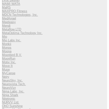
Lynx Design
MAMI WATA
MaRS
MAXPRO Fitness
MDCN Technologies, Inc.
MedAngel
Meeteasy
Mendi
Metaflow LTD
MetaOptima Technology Inc.
Mio
Mio Labs Inc.
Monkii
Monos
Moona
Moonbird B.V.
MoonRun
Motiv Inc.
Move It
Muse
MyCanoe
Neiry
NeuroSky, Inc.
Neurovista Tech.
NeuroVizr
Nima Labs, Inc.
Ninja Shark
Nitetronic
NURVV Ltd.
OhO Sunshine