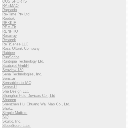
QUS SPORTS
RAEMAO
Rapsodo
Re-Time Pty Ltd.
Reebok
REKKIE
REM-Fit
RENPHO
Respiray
Resteck
ReTiSense LLC
Ross Oltorik Company
Rubbee
RunScribe
Runtopia Technology Ltd.
Scubajet GmbH
Seaview 180
Sena Technologies, Inc.
Sens.ai
Sensables.io IAQ
Sense-U
Sha Design LLC
Shanghai Hulu Devices Co., Ltd
Shanren
Shenzhen Hui Chuang Wai Mao Co., Ltd.
Shokz
Simple Matters
SiQ
Skulpt, Inc.
SleepScore Labs