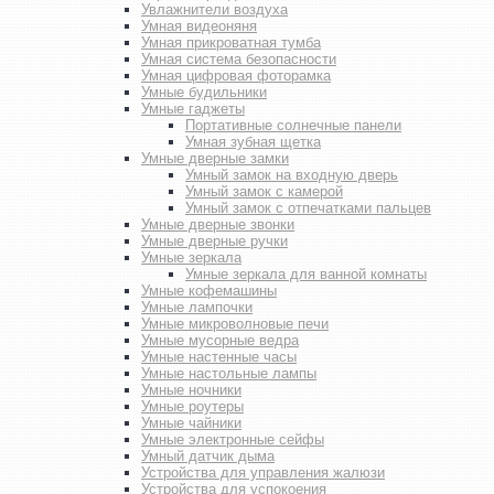
Увлажнители воздуха
Умная видеоняня
Умная прикроватная тумба
Умная система безопасности
Умная цифровая фоторамка
Умные будильники
Умные гаджеты
Портативные солнечные панели
Умная зубная щетка
Умные дверные замки
Умный замок на входную дверь
Умный замок с камерой
Умный замок с отпечатками пальцев
Умные дверные звонки
Умные дверные ручки
Умные зеркала
Умные зеркала для ванной комнаты
Умные кофемашины
Умные лампочки
Умные микроволновые печи
Умные мусорные ведра
Умные настенные часы
Умные настольные лампы
Умные ночники
Умные роутеры
Умные чайники
Умные электронные сейфы
Умный датчик дыма
Устройства для управления жалюзи
Устройства для успокоения