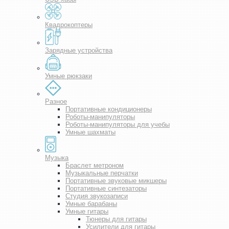
Квадрокоптеры
Зарядные устройства
Умные рюкзаки
Разное
Портативные кондиционеры
Роботы-манипуляторы
Роботы-манипуляторы для учебы
Умные шахматы
Музыка
Браслет метроном
Музыкальные перчатки
Портативные звуковые микшеры
Портативные синтезаторы
Студия звукозаписи
Умные барабаны
Умные гитары
Тюнеры для гитары
Усилители для гитары