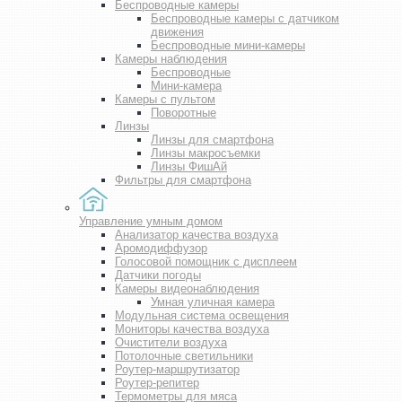
Беспроводные камеры
Беспроводные камеры с датчиком
движения
Беспроводные мини-камеры
Камеры наблюдения
Беспроводные
Мини-камера
Камеры с пультом
Поворотные
Линзы
Линзы для смартфона
Линзы макросъемки
Линзы ФишАй
Фильтры для смартфона
Управление умным домом
Анализатор качества воздуха
Аромодиффузор
Голосовой помощник с дисплеем
Датчики погоды
Камеры видеонаблюдения
Умная уличная камера
Модульная система освещения
Мониторы качества воздуха
Очистители воздуха
Потолочные светильники
Роутер-маршрутизатор
Роутер-репитер
Термометры для мяса