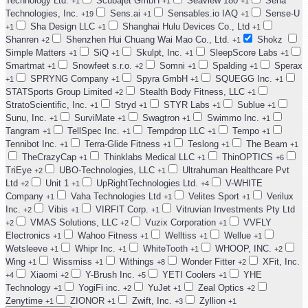
Technology Ltd.
Scubajet GmbH
Seaview 180
Sena
+1
+1
+1
Technologies, Inc.
Sens.ai
Sensables.io IAQ
Sense-U
+19
+1
+1
Sha Design LLC
Shanghai Hulu Devices Co., Ltd
+1
+1
+1
Shanren
Shenzhen Hui Chuang Wai Mao Co., Ltd.
Shokz
+2
+1
Simple Matters
SiQ
Skulpt, Inc.
SleepScore Labs
+1
+1
+1
+1
Smartmat
Snowfeet s.r.o.
Somni
Spalding
Sperax
+1
+2
+1
+1
SPRYNG Company
Spyra GmbH
SQUEGG Inc.
+1
+1
+1
+1
STATSports Group Limited
Stealth Body Fitness, LLC
+2
+1
StratoScientific, Inc.
Stryd
STYR Labs
Sublue
+1
+1
+1
+1
Sunu, Inc.
SurviMate
Swagtron
Swimmo Inc.
+1
+1
+1
+1
Tangram
TellSpec Inc.
Tempdrop LLC
Tempo
+1
+1
+1
+1
Tennibot Inc.
Terra-Glide Fitness
Teslong
The Beam
+1
+1
+1
+1
TheCrazyCap
Thinklabs Medical LLC
ThinOPTICS
+1
+1
+6
TriEye
UBO-Technologies, LLC
Ultrahuman Healthcare Pvt
+2
+1
Ltd
Unit 1
UpRightTechnologies Ltd.
V-WHITE
+2
+1
+4
Company
Vaha Technologies Ltd
Velites Sport
Verilux
+1
+1
+1
Inc.
Vibis
VIRFIT Corp.
Vitruvian Investments Pty Ltd
+2
+1
+1
VMAS Solutions, LLC
Vuzix Corporation
VVFLY
+2
+2
+1
Electronics
Wahoo Fitness
Welltiss
Wellue
+1
+1
+1
+1
Wetsleeve
Whipr Inc.
WhiteTooth
WHOOP, INC.
+1
+1
+1
+2
Wing
Wissmiss
Withings
Wonder Fitter
XFit, Inc.
+1
+1
+8
+2
Xiaomi
Y-Brush Inc.
YETI Coolers
YHE
+4
+2
+5
+1
Technology
YogiFi inc.
YuJet
Zeal Optics
+1
+2
+1
+2
Zenytime
ZIONOR
Zwift, Inc.
Zyllion
+1
+1
+3
+1