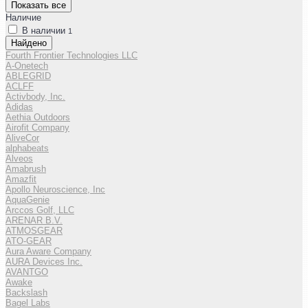
Показать все
Наличие
В наличии
1
Найдено
Fourth Frontier Technologies LLC
A-Onetech
ABLEGRID
ACLFF
Activbody, Inc.
Adidas
Aethia Outdoors
Airofit Company
AliveCor
alphabeats
Alveos
Amabrush
Amazfit
Apollo Neuroscience, Inc
AquaGenie
Arccos Golf, LLC
ARENAR B.V.
ATMOSGEAR
ATO-GEAR
Aura Aware Company
AURA Devices Inc.
AVANTGO
Awake
Backslash
Bagel Labs