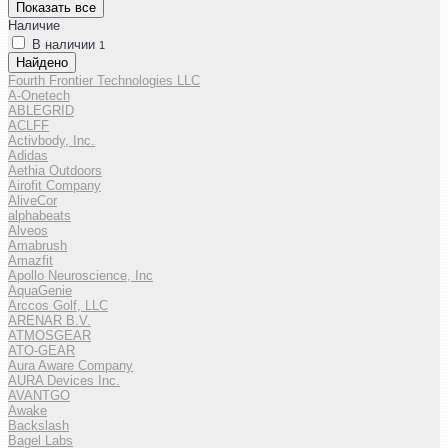
Показать все
Наличие
В наличии
1
Найдено
Fourth Frontier Technologies LLC
A-Onetech
ABLEGRID
ACLFF
Activbody, Inc.
Adidas
Aethia Outdoors
Airofit Company
AliveCor
alphabeats
Alveos
Amabrush
Amazfit
Apollo Neuroscience, Inc
AquaGenie
Arccos Golf, LLC
ARENAR B.V.
ATMOSGEAR
ATO-GEAR
Aura Aware Company
AURA Devices Inc.
AVANTGO
Awake
Backslash
Bagel Labs