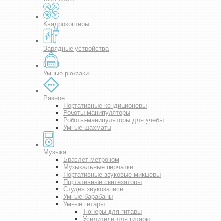
Квадрокоптеры
Зарядные устройства
Умные рюкзаки
Разное
Портативные кондиционеры
Роботы-манипуляторы
Роботы-манипуляторы для учебы
Умные шахматы
Музыка
Браслет метроном
Музыкальные перчатки
Портативные звуковые микшеры
Портативные синтезаторы
Студия звукозаписи
Умные барабаны
Умные гитары
Тюнеры для гитары
Усилители для гитары