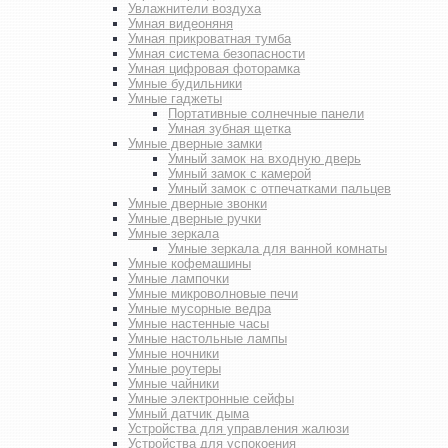
Увлажнители воздуха
Умная видеоняня
Умная прикроватная тумба
Умная система безопасности
Умная цифровая фоторамка
Умные будильники
Умные гаджеты
Портативные солнечные панели
Умная зубная щетка
Умные дверные замки
Умный замок на входную дверь
Умный замок с камерой
Умный замок с отпечатками пальцев
Умные дверные звонки
Умные дверные ручки
Умные зеркала
Умные зеркала для ванной комнаты
Умные кофемашины
Умные лампочки
Умные микроволновые печи
Умные мусорные ведра
Умные настенные часы
Умные настольные лампы
Умные ночники
Умные роутеры
Умные чайники
Умные электронные сейфы
Умный датчик дыма
Устройства для управления жалюзи
Устройства для успокоения