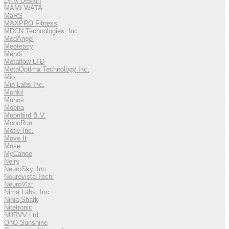
Lynx Design
MAMI WATA
MaRS
MAXPRO Fitness
MDCN Technologies, Inc.
MedAngel
Meeteasy
Mendi
Metaflow LTD
MetaOptima Technology Inc.
Mio
Mio Labs Inc.
Monkii
Monos
Moona
Moonbird B.V.
MoonRun
Motiv Inc.
Move It
Muse
MyCanoe
Neiry
NeuroSky, Inc.
Neurovista Tech.
NeuroVizr
Nima Labs, Inc.
Ninja Shark
Nitetronic
NURVV Ltd.
OhO Sunshine