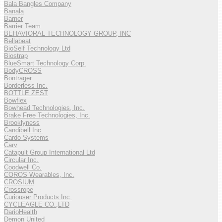
Bala Bangles Company
Banala
Barner
Barrier Team
BEHAVIORAL TECHNOLOGY GROUP, INC
Bellabeat
BioSelf Technology Ltd
Biostrap
BlueSmart Technology Corp.
BodyCROSS
Bontrager
Borderless Inc.
BOTTLE ZEST
Bowflex
Bowhead Technologies, Inc.
Brake Free Technologies, Inc.
Brooklyness
Candibell Inc.
Cardo Systems
Carv
Catapult Group International Ltd
Circular Inc.
Coodwell Co.
COROS Wearables, Inc.
CROSIUM
Crossrope
Curiouser Products Inc.
CYCLEAGLE CO.,LTD
DarioHealth
Demon United