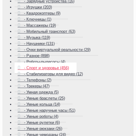
- Зарядные устройства (16)
- Игрушки (203)
- Квадрокоптеры (9)
- Ключницы (1)
- Массажеры (19)
- Мобильный транспорт (63)
- Музыка (119)
- Наушники (131)
- Очки виртуальной реальности (29)
- Разное (898)
- Роботы-пылесосы (4)
- Спорт и здоровье (456)
- Стабилизаторы для видео (12)
- Телефоны (2)
- Трекеры (47)
- Умная одежда (5)
- Умные браслеты (25)
- Умные кольца (14)
- Умные наручные часы (51)
- Умные роботы (4)
- Умные рулетки (6)
- Умные рюкзаки (26)
- Умные чемоданы (24)