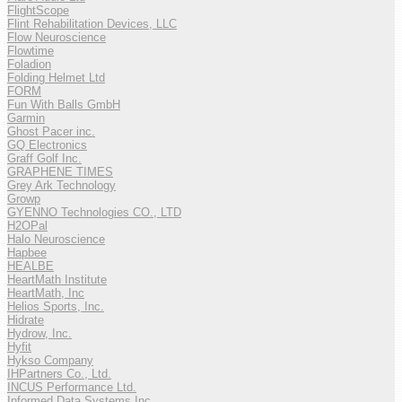
FlightScope
Flint Rehabilitation Devices, LLC
Flow Neuroscience
Flowtime
Foladion
Folding Helmet Ltd
FORM
Fun With Balls GmbH
Garmin
Ghost Pacer inc.
GQ Electronics
Graff Golf Inc.
GRAPHENE TIMES
Grey Ark Technology
Growp
GYENNO Technologies CO., LTD
H2OPal
Halo Neuroscience
Hapbee
HEALBE
HeartMath Institute
HeartMath, Inc
Helios Sports, Inc.
Hidrate
Hydrow, Inc.
Hyfit
Hykso Company
IHPartners Co., Ltd.
INCUS Performance Ltd.
Informed Data Systems Inc.