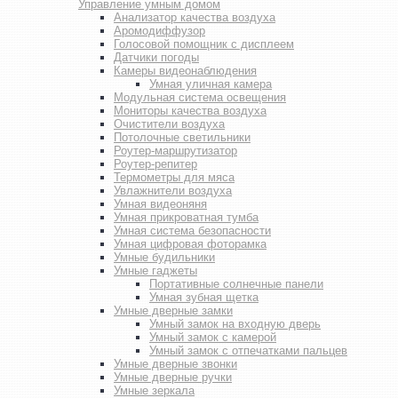
Управление умным домом
Анализатор качества воздуха
Аромодиффузор
Голосовой помощник с дисплеем
Датчики погоды
Камеры видеонаблюдения
Умная уличная камера
Модульная система освещения
Мониторы качества воздуха
Очистители воздуха
Потолочные светильники
Роутер-маршрутизатор
Роутер-репитер
Термометры для мяса
Увлажнители воздуха
Умная видеоняня
Умная прикроватная тумба
Умная система безопасности
Умная цифровая фоторамка
Умные будильники
Умные гаджеты
Портативные солнечные панели
Умная зубная щетка
Умные дверные замки
Умный замок на входную дверь
Умный замок с камерой
Умный замок с отпечатками пальцев
Умные дверные звонки
Умные дверные ручки
Умные зеркала