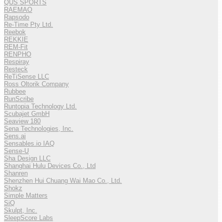
QUS SPORTS
RAEMAO
Rapsodo
Re-Time Pty Ltd.
Reebok
REKKIE
REM-Fit
RENPHO
Respiray
Resteck
ReTiSense LLC
Ross Oltorik Company
Rubbee
RunScribe
Runtopia Technology Ltd.
Scubajet GmbH
Seaview 180
Sena Technologies, Inc.
Sens.ai
Sensables.io IAQ
Sense-U
Sha Design LLC
Shanghai Hulu Devices Co., Ltd
Shanren
Shenzhen Hui Chuang Wai Mao Co., Ltd.
Shokz
Simple Matters
SiQ
Skulpt, Inc.
SleepScore Labs