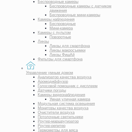
Беспроводные камеры
Беспроводные камеры с датчиком
движения
Беспроводные мини-камеры
Камеры наблюдения
Беспроводные
Мини-камера
Камеры с пультом
Поворотные
Линзы
Линзы для смартфона
Линзы макросъемки
Линзы ФишАй
Фильтры для смартфона
Управление умным домом
Анализатор качества воздуха
Аромодиффузор
Голосовой помощник с дисплеем
Датчики погоды
Камеры видеонаблюдения
Умная уличная камера
Модульная система освещения
Мониторы качества воздуха
Очистители воздуха
Потолочные светильники
Роутер-маршрутизатор
Роутер-репитер
Термометры для мяса