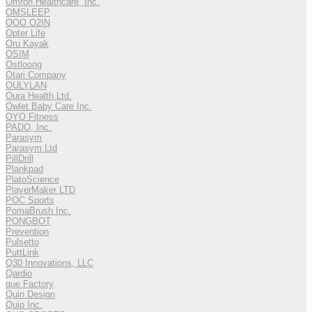
Omron Healthcare, Inc.
OMSLEEP
OOO O2IN
Opter Life
Oru Kayak
OSIM
Ostloong
Otari Company
OULYLAN
Oura Health Ltd.
Owlet Baby Care Inc.
OYO Fitness
PADO, Inc.
Parasym
Parasym Ltd
PillDrill
Plankpad
PlatoScience
PlayerMaker LTD
POC Sports
PomaBrush Inc.
PONGBOT
Prevention
Pulsetto
PuttLink
Q30 Innovations, LLC
Qardio
que Factory
Quin Design
Quip Inc.