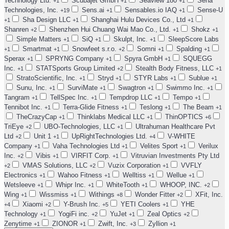
Technology Ltd.
Scubajet GmbH
Seaview 180
Sena
+1
+1
+1
Technologies, Inc.
Sens.ai
Sensables.io IAQ
Sense-U
+19
+1
+1
Sha Design LLC
Shanghai Hulu Devices Co., Ltd
+1
+1
+1
Shanren
Shenzhen Hui Chuang Wai Mao Co., Ltd.
Shokz
+2
+1
+1
Simple Matters
SiQ
Skulpt, Inc.
SleepScore Labs
+1
+1
+1
Smartmat
Snowfeet s.r.o.
Somni
Spalding
+1
+1
+2
+1
+1
Sperax
SPRYNG Company
Spyra GmbH
SQUEGG
+1
+1
+1
Inc.
STATSports Group Limited
Stealth Body Fitness, LLC
+1
+2
+1
StratoScientific, Inc.
Stryd
STYR Labs
Sublue
+1
+1
+1
+1
Sunu, Inc.
SurviMate
Swagtron
Swimmo Inc.
+1
+1
+1
+1
Tangram
TellSpec Inc.
Tempdrop LLC
Tempo
+1
+1
+1
+1
Tennibot Inc.
Terra-Glide Fitness
Teslong
The Beam
+1
+1
+1
+1
TheCrazyCap
Thinklabs Medical LLC
ThinOPTICS
+1
+1
+6
TriEye
UBO-Technologies, LLC
Ultrahuman Healthcare Pvt
+2
+1
Ltd
Unit 1
UpRightTechnologies Ltd.
V-WHITE
+2
+1
+4
Company
Vaha Technologies Ltd
Velites Sport
Verilux
+1
+1
+1
Inc.
Vibis
VIRFIT Corp.
Vitruvian Investments Pty Ltd
+2
+1
+1
VMAS Solutions, LLC
Vuzix Corporation
VVFLY
+2
+2
+1
Electronics
Wahoo Fitness
Welltiss
Wellue
+1
+1
+1
+1
Wetsleeve
Whipr Inc.
WhiteTooth
WHOOP, INC.
+1
+1
+1
+2
Wing
Wissmiss
Withings
Wonder Fitter
XFit, Inc.
+1
+1
+8
+2
Xiaomi
Y-Brush Inc.
YETI Coolers
YHE
+4
+2
+5
+1
Technology
YogiFi inc.
YuJet
Zeal Optics
+1
+2
+1
+2
Zenytime
ZIONOR
Zwift, Inc.
Zyllion
+1
+1
+3
+1