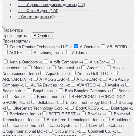
- Управление умным домом (427)
- Фото-Видео (174)
Умные гаджеты (0)
Параметры
Производитель:
A-Onetech
Производитель
Fourth Frontier Technologies LLC
A-Onetech
ABLEGRID
+1
+1
ACLFF
Activbody, Inc.
Adidas
+1
+1
+1
Aethia Outdoors
Airofit Company
AliveCor
+1
+4
+2
alphabeats
Alveos
Amabrush
Amazfit
Apollo
+1
+1
+1
+1
Neuroscience, Inc
AquaGenie
Arccos Golf, LLC
+1
+1
+4
ARENAR B.V.
ATMOSGEAR
ATO-GEAR
Aura Aware
+1
+1
+1
Company
AURA Devices Inc.
AVANTGO
Awake
+1
+2
+1
+2
Backslash
Bagel Labs
Bala Bangles Company
Banala
+1
+1
+1
Barner
Barrier Team
BEHAVIORAL TECHNOLOGY
+1
+1
+1
GROUP, INC
Bellabeat
BioSelf Technology Ltd
Biostrap
+1
+1
+1
BlueSmart Technology Corp.
BodyCROSS
Bontrager
+2
+1
+1
+1
Borderless Inc.
BOTTLE ZEST
Bowflex
Bowhead
+1
+1
+1
Technologies, Inc.
Brake Free Technologies, Inc.
Brooklyness
+1
+1
Candibell Inc.
Cardo Systems
Carv
Catapult
+1
+1
+1
+2
Group International Ltd
Circular Inc.
Coodwell Co.
+3
+1
+1