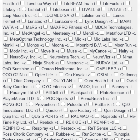
Health
LeveLup Way
LifeBEAM Inc.
LifeFuels
+1
+1
+1
+1
Lifekey
Lishtot
Liteboxer
LIVALL
LIVLAB
+1
+1
+1
+8
+1
Loop Mount Inc.
LUCIMED SA
Lululemon
Lumos
+1
+2
+1
Helmet
Lunatec
LunaZone
Lynx Design
MAMI
+5
+2
+1
+2
WATA
MaRS
MAXPRO Fitness
MDCN Technologies,
+1
+1
+2
Inc.
MedAngel
Meeteasy
Mendi
Metaflow LTD
+1
+1
+1
+1
+1
MetaOptima Technology Inc.
Mio
Mio Labs Inc.
+1
+1
+1
Monkii
Monos
Moona
Moonbird B.V.
MoonRun
+1
+1
+1
+1
+1
Motiv Inc.
Move It
Muse
MyCanoe
Neiry
+1
+1
+1
+1
+1
NeuroSky, Inc.
Neurovista Tech.
NeuroVizr
Nima
+1
+1
+1
Labs, Inc.
Ninja Shark
Nitetronic
NURVV Ltd.
+2
+1
+1
+1
OhO Sunshine
Omron Healthcare, Inc.
OMSLEEP
+1
+1
+1
OOO O2IN
Opter Life
Oru Kayak
OSIM
Ostloong
+1
+1
+2
+1
Otari Company
OULYLAN
Oura Health Ltd.
Owlet
+1
+1
+1
+3
Baby Care Inc.
OYO Fitness
PADO, Inc.
Parasym
+1
+2
+1
+1
Parasym Ltd
PillDrill
Plankpad
PlatoScience
+2
+1
+1
+1
PlayerMaker LTD
POC Sports
PomaBrush Inc.
+3
+3
+1
PONGBOT
Prevention
Pulsetto
PuttLink
Q30
+1
+1
+2
+1
Innovations, LLC
Qardio
que Factory
Quin Design
+1
+4
+1
+1
Quip Inc.
QUS SPORTS
RAEMAO
Rapsodo
Re-
+1
+2
+1
+1
Time Pty Ltd.
Reebok
REKKIE
REM-Fit
+2
+1
+1
+3
RENPHO
Respiray
Resteck
ReTiSense LLC
+1
+1
+1
+1
Ross Oltorik Company
Rubbee
RunScribe
Runtopia
+1
+1
+1