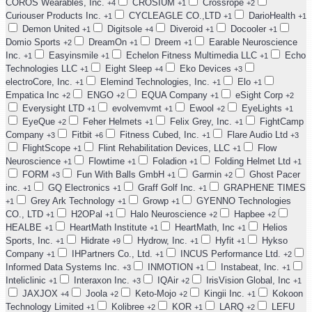
COROS Wearables, Inc.
CROSIUM
Crossrope
+4
+1
+2
Curiouser Products Inc.
CYCLEAGLE CO.,LTD
DarioHealth
+1
+1
+1
Demon United
Digitsole
Diveroid
Docooler
+1
+4
+1
+1
Domio Sports
DreamOn
Dreem
Earable Neuroscience
+2
+1
+1
Inc.
Easyinsmile
Echelon Fitness Multimedia LLC
Echo
+1
+1
+1
Technologies LLC
Eight Sleep
Eko Devices
+1
+4
+3
electroCore, Inc.
Elemind Technologies, Inc.
Elo
+1
+1
+1
Empatica Inc
ENGO
EQUA Company
eSight Corp
+2
+2
+1
+2
Everysight LTD
evolvemvmt
Ewool
EyeLights
+1
+1
+2
+1
EyeQue
Feher Helmets
Felix Grey, Inc.
FightCamp
+2
+1
+1
Company
Fitbit
Fitness Cubed, Inc.
Flare Audio Ltd
+3
+6
+1
+3
FlightScope
Flint Rehabilitation Devices, LLC
Flow
+1
+1
Neuroscience
Flowtime
Foladion
Folding Helmet Ltd
+1
+1
+1
+1
FORM
Fun With Balls GmbH
Garmin
Ghost Pacer
+3
+1
+2
inc.
GQ Electronics
Graff Golf Inc.
GRAPHENE TIMES
+1
+1
+1
Grey Ark Technology
Growp
GYENNO Technologies
+1
+1
+1
CO., LTD
H2OPal
Halo Neuroscience
Hapbee
+1
+1
+2
+2
HEALBE
HeartMath Institute
HeartMath, Inc
Helios
+1
+1
+1
Sports, Inc.
Hidrate
Hydrow, Inc.
Hyfit
Hykso
+1
+9
+1
+1
Company
IHPartners Co., Ltd.
INCUS Performance Ltd.
+1
+1
+2
Informed Data Systems Inc.
INMOTION
Instabeat, Inc.
+3
+1
+1
Inteliclinic
Interaxon Inc.
IQAir
IrisVision Global, Inc
+1
+3
+2
+1
JAXJOX
Joola
Keto-Mojo
Kingii Inc.
Kokoon
+4
+2
+2
+1
Technology Limited
Kolibree
KOR
LARQ
LEFU
+1
+2
+1
+2