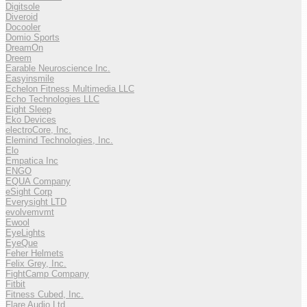
Digitsole
Diveroid
Docooler
Domio Sports
DreamOn
Dreem
Earable Neuroscience Inc.
Easyinsmile
Echelon Fitness Multimedia LLC
Echo Technologies LLC
Eight Sleep
Eko Devices
electroCore, Inc.
Elemind Technologies, Inc.
Elo
Empatica Inc
ENGO
EQUA Company
eSight Corp
Everysight LTD
evolvemvmt
Ewool
EyeLights
EyeQue
Feher Helmets
Felix Grey, Inc.
FightCamp Company
Fitbit
Fitness Cubed, Inc.
Flare Audio Ltd