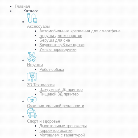
Главная
Каталог
Аксессуары
Автомобильные крепления для смартфона
Беруши для концертов
Беруши для сна
Звуковые зубные щетки
Умные переводчики
Игрушки
Робот-собака
3D Технологии
Вакуумный 3Д принтер
Пищевой 3Д принтер
Очки виртуальной реальности
Спорт и здоровье
Дыхательные тренажеры
Корректор осанки
Мотошлем с гарнитурой