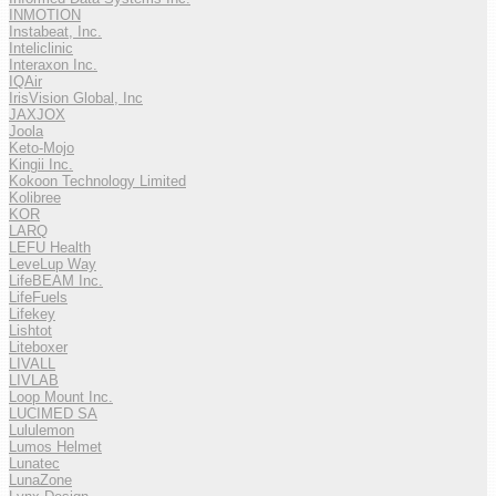
INMOTION
Instabeat, Inc.
Inteliclinic
Interaxon Inc.
IQAir
IrisVision Global, Inc
JAXJOX
Joola
Keto-Mojo
Kingii Inc.
Kokoon Technology Limited
Kolibree
KOR
LARQ
LEFU Health
LeveLup Way
LifeBEAM Inc.
LifeFuels
Lifekey
Lishtot
Liteboxer
LIVALL
LIVLAB
Loop Mount Inc.
LUCIMED SA
Lululemon
Lumos Helmet
Lunatec
LunaZone