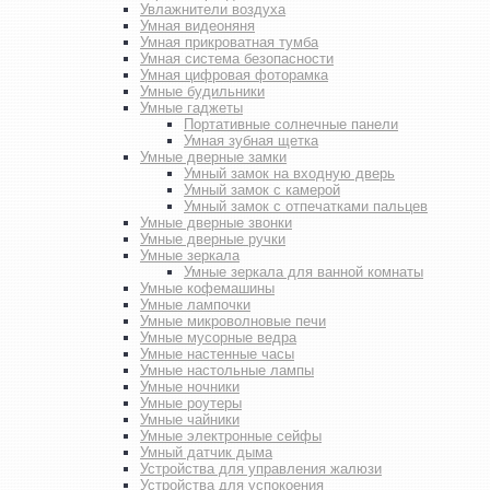
Увлажнители воздуха
Умная видеоняня
Умная прикроватная тумба
Умная система безопасности
Умная цифровая фоторамка
Умные будильники
Умные гаджеты
Портативные солнечные панели
Умная зубная щетка
Умные дверные замки
Умный замок на входную дверь
Умный замок с камерой
Умный замок с отпечатками пальцев
Умные дверные звонки
Умные дверные ручки
Умные зеркала
Умные зеркала для ванной комнаты
Умные кофемашины
Умные лампочки
Умные микроволновые печи
Умные мусорные ведра
Умные настенные часы
Умные настольные лампы
Умные ночники
Умные роутеры
Умные чайники
Умные электронные сейфы
Умный датчик дыма
Устройства для управления жалюзи
Устройства для успокоения