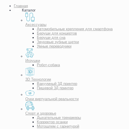
Главная
Каталог
Аксессуары
Автомобильные крепления для смартфона
Беруши для концертов
Беруши для сна
Звуковые зубные щетки
Умные переводчики
Игрушки
Робот-собака
3D Технологии
Вакуумный 3Д принтер
Пищевой 3Д принтер
Очки виртуальной реальности
Спорт и здоровье
Дыхательные тренажеры
Корректор осанки
Мотошлем с гарнитурой