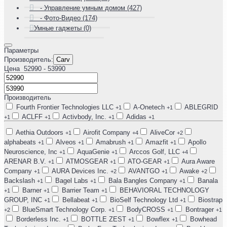
- Управление умным домом (427)
- Фото-Видео (174)
Умные гаджеты (0)
Параметры
Производитель:
Carv
Цена
52990
- 53990
Производитель
Fourth Frontier Technologies LLC
A-Onetech
ABLEGRID
+1
+1
ACLFF
Activbody, Inc.
Adidas
+1
+1
+1
+1
Aethia Outdoors
Airofit Company
AliveCor
+1
+4
+2
alphabeats
Alveos
Amabrush
Amazfit
Apollo
+1
+1
+1
+1
Neuroscience, Inc
AquaGenie
Arccos Golf, LLC
+1
+1
+4
ARENAR B.V.
ATMOSGEAR
ATO-GEAR
Aura Aware
+1
+1
+1
Company
AURA Devices Inc.
AVANTGO
Awake
+1
+2
+1
+2
Backslash
Bagel Labs
Bala Bangles Company
Banala
+1
+1
+1
Barner
Barrier Team
BEHAVIORAL TECHNOLOGY
+1
+1
+1
GROUP, INC
Bellabeat
BioSelf Technology Ltd
Biostrap
+1
+1
+1
BlueSmart Technology Corp.
BodyCROSS
Bontrager
+2
+1
+1
+1
Borderless Inc.
BOTTLE ZEST
Bowflex
Bowhead
+1
+1
+1