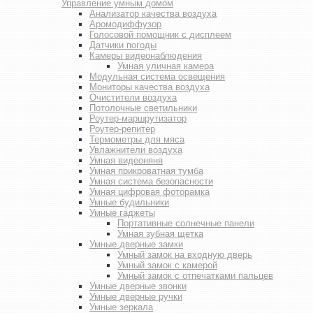
Управление умным домом
Анализатор качества воздуха
Аромодиффузор
Голосовой помощник с дисплеем
Датчики погоды
Камеры видеонаблюдения
Умная уличная камера
Модульная система освещения
Мониторы качества воздуха
Очистители воздуха
Потолочные светильники
Роутер-маршрутизатор
Роутер-репитер
Термометры для мяса
Увлажнители воздуха
Умная видеоняня
Умная прикроватная тумба
Умная система безопасности
Умная цифровая фоторамка
Умные будильники
Умные гаджеты
Портативные солнечные панели
Умная зубная щетка
Умные дверные замки
Умный замок на входную дверь
Умный замок с камерой
Умный замок с отпечатками пальцев
Умные дверные звонки
Умные дверные ручки
Умные зеркала