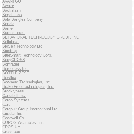
AVANTGO
Awake
Backslash
Bagel Labs
Bala Bangles Company
Banala
Barner
Barrier Team
BEHAVIORAL TECHNOLOGY GROUP, INC
Bellabeat
BioSelf Technology Ltd
Biostrap
BlueSmart Technology Corp.
BodyCROSS
Bontrager
Borderless Inc.
BOTTLE ZEST
Bowflex
Bowhead Technologies, Inc.
Brake Free Technologies, Inc.
Brooklyness
Candibell Inc.
Cardo Systems
Carv
Catapult Group International Ltd
Circular Inc.
Coodwell Co.
COROS Wearables, Inc.
CROSIUM
Crossrope