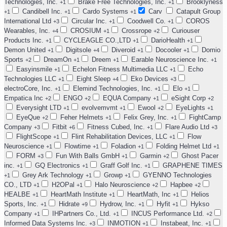
Technologies, Inc.
Brake Free Technologies, Inc.
Brooklyness
+1
+1
Candibell Inc.
Cardo Systems
Carv
Catapult Group
+1
+1
+1
International Ltd
Circular Inc.
Coodwell Co.
COROS
+3
+1
+1
Wearables, Inc.
CROSIUM
Crossrope
Curiouser
+4
+1
+2
Products Inc.
CYCLEAGLE CO.,LTD
DarioHealth
+1
+1
+1
Demon United
Digitsole
Diveroid
Docooler
Domio
+1
+4
+1
+1
Sports
DreamOn
Dreem
Earable Neuroscience Inc.
+2
+1
+1
+1
Easyinsmile
Echelon Fitness Multimedia LLC
Echo
+1
+1
Technologies LLC
Eight Sleep
Eko Devices
+1
+4
+3
electroCore, Inc.
Elemind Technologies, Inc.
Elo
+1
+1
+1
Empatica Inc
ENGO
EQUA Company
eSight Corp
+2
+2
+1
+2
Everysight LTD
evolvemvmt
Ewool
EyeLights
+1
+1
+2
+1
EyeQue
Feher Helmets
Felix Grey, Inc.
FightCamp
+2
+1
+1
Company
Fitbit
Fitness Cubed, Inc.
Flare Audio Ltd
+3
+6
+1
+3
FlightScope
Flint Rehabilitation Devices, LLC
Flow
+1
+1
Neuroscience
Flowtime
Foladion
Folding Helmet Ltd
+1
+1
+1
+1
FORM
Fun With Balls GmbH
Garmin
Ghost Pacer
+3
+1
+2
inc.
GQ Electronics
Graff Golf Inc.
GRAPHENE TIMES
+1
+1
+1
Grey Ark Technology
Growp
GYENNO Technologies
+1
+1
+1
CO., LTD
H2OPal
Halo Neuroscience
Hapbee
+1
+1
+2
+2
HEALBE
HeartMath Institute
HeartMath, Inc
Helios
+1
+1
+1
Sports, Inc.
Hidrate
Hydrow, Inc.
Hyfit
Hykso
+1
+9
+1
+1
Company
IHPartners Co., Ltd.
INCUS Performance Ltd.
+1
+1
+2
Informed Data Systems Inc.
INMOTION
Instabeat, Inc.
+3
+1
+1