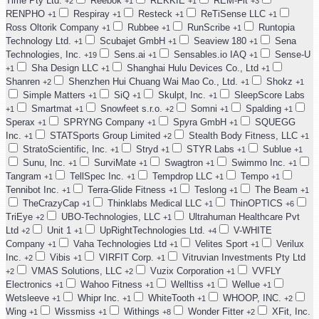
Time Pty Ltd.
Reebok
REKKIE
REM-Fit
+2
+1
+1
+3
RENPHO
Respiray
Resteck
ReTiSense LLC
+1
+1
+1
+1
Ross Oltorik Company
Rubbee
RunScribe
Runtopia
+1
+1
+1
Technology Ltd.
Scubajet GmbH
Seaview 180
Sena
+1
+1
+1
Technologies, Inc.
Sens.ai
Sensables.io IAQ
Sense-U
+19
+1
+1
Sha Design LLC
Shanghai Hulu Devices Co., Ltd
+1
+1
+1
Shanren
Shenzhen Hui Chuang Wai Mao Co., Ltd.
Shokz
+2
+1
+1
Simple Matters
SiQ
Skulpt, Inc.
SleepScore Labs
+1
+1
+1
Smartmat
Snowfeet s.r.o.
Somni
Spalding
+1
+1
+2
+1
+1
Sperax
SPRYNG Company
Spyra GmbH
SQUEGG
+1
+1
+1
Inc.
STATSports Group Limited
Stealth Body Fitness, LLC
+1
+2
+1
StratoScientific, Inc.
Stryd
STYR Labs
Sublue
+1
+1
+1
+1
Sunu, Inc.
SurviMate
Swagtron
Swimmo Inc.
+1
+1
+1
+1
Tangram
TellSpec Inc.
Tempdrop LLC
Tempo
+1
+1
+1
+1
Tennibot Inc.
Terra-Glide Fitness
Teslong
The Beam
+1
+1
+1
+1
TheCrazyCap
Thinklabs Medical LLC
ThinOPTICS
+1
+1
+6
TriEye
UBO-Technologies, LLC
Ultrahuman Healthcare Pvt
+2
+1
Ltd
Unit 1
UpRightTechnologies Ltd.
V-WHITE
+2
+1
+4
Company
Vaha Technologies Ltd
Velites Sport
Verilux
+1
+1
+1
Inc.
Vibis
VIRFIT Corp.
Vitruvian Investments Pty Ltd
+2
+1
+1
VMAS Solutions, LLC
Vuzix Corporation
VVFLY
+2
+2
+1
Electronics
Wahoo Fitness
Welltiss
Wellue
+1
+1
+1
+1
Wetsleeve
Whipr Inc.
WhiteTooth
WHOOP, INC.
+1
+1
+1
+2
Wing
Wissmiss
Withings
Wonder Fitter
XFit, Inc.
+1
+1
+8
+2