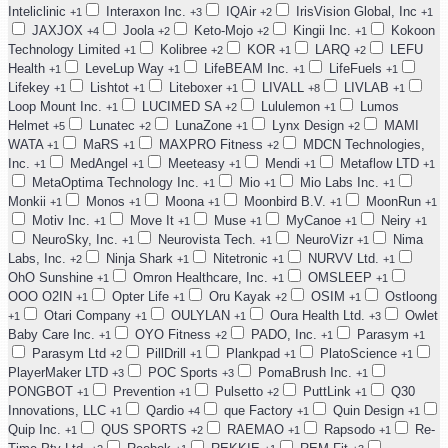
Inteliclinic
Interaxon Inc.
IQAir
IrisVision Global, Inc
+1
+3
+2
+1
JAXJOX
Joola
Keto-Mojo
Kingii Inc.
Kokoon
+4
+2
+2
+1
Technology Limited
Kolibree
KOR
LARQ
LEFU
+1
+2
+1
+2
Health
LeveLup Way
LifeBEAM Inc.
LifeFuels
+1
+1
+1
+1
Lifekey
Lishtot
Liteboxer
LIVALL
LIVLAB
+1
+1
+1
+8
+1
Loop Mount Inc.
LUCIMED SA
Lululemon
Lumos
+1
+2
+1
Helmet
Lunatec
LunaZone
Lynx Design
MAMI
+5
+2
+1
+2
WATA
MaRS
MAXPRO Fitness
MDCN Technologies,
+1
+1
+2
Inc.
MedAngel
Meeteasy
Mendi
Metaflow LTD
+1
+1
+1
+1
+1
MetaOptima Technology Inc.
Mio
Mio Labs Inc.
+1
+1
+1
Monkii
Monos
Moona
Moonbird B.V.
MoonRun
+1
+1
+1
+1
+1
Motiv Inc.
Move It
Muse
MyCanoe
Neiry
+1
+1
+1
+1
+1
NeuroSky, Inc.
Neurovista Tech.
NeuroVizr
Nima
+1
+1
+1
Labs, Inc.
Ninja Shark
Nitetronic
NURVV Ltd.
+2
+1
+1
+1
OhO Sunshine
Omron Healthcare, Inc.
OMSLEEP
+1
+1
+1
OOO O2IN
Opter Life
Oru Kayak
OSIM
Ostloong
+1
+1
+2
+1
Otari Company
OULYLAN
Oura Health Ltd.
Owlet
+1
+1
+1
+3
Baby Care Inc.
OYO Fitness
PADO, Inc.
Parasym
+1
+2
+1
+1
Parasym Ltd
PillDrill
Plankpad
PlatoScience
+2
+1
+1
+1
PlayerMaker LTD
POC Sports
PomaBrush Inc.
+3
+3
+1
PONGBOT
Prevention
Pulsetto
PuttLink
Q30
+1
+1
+2
+1
Innovations, LLC
Qardio
que Factory
Quin Design
+1
+4
+1
+1
Quip Inc.
QUS SPORTS
RAEMAO
Rapsodo
Re-
+1
+2
+1
+1