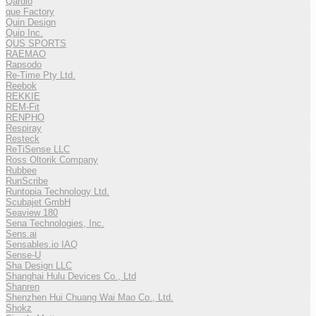
Qardio
que Factory
Quin Design
Quip Inc.
QUS SPORTS
RAEMAO
Rapsodo
Re-Time Pty Ltd.
Reebok
REKKIE
REM-Fit
RENPHO
Respiray
Resteck
ReTiSense LLC
Ross Oltorik Company
Rubbee
RunScribe
Runtopia Technology Ltd.
Scubajet GmbH
Seaview 180
Sena Technologies, Inc.
Sens.ai
Sensables.io IAQ
Sense-U
Sha Design LLC
Shanghai Hulu Devices Co., Ltd
Shanren
Shenzhen Hui Chuang Wai Mao Co., Ltd.
Shokz