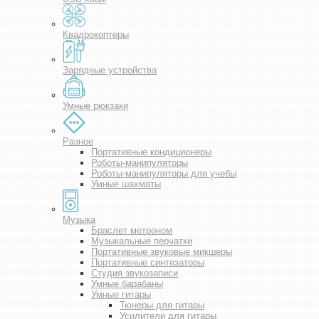
Квадрокоптеры
Зарядные устройства
Умные рюкзаки
Разное
Портативные кондиционеры
Роботы-манипуляторы
Роботы-манипуляторы для учебы
Умные шахматы
Музыка
Браслет метроном
Музыкальные перчатки
Портативные звуковые микшеры
Портативные синтезаторы
Студия звукозаписи
Умные барабаны
Умные гитары
Тюнеры для гитары
Усилители для гитары