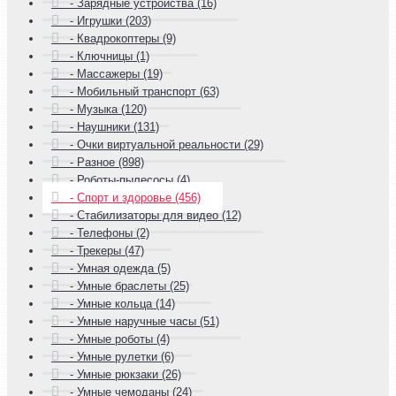
- Зарядные устройства (16)
- Игрушки (203)
- Квадрокоптеры (9)
- Ключницы (1)
- Массажеры (19)
- Мобильный транспорт (63)
- Музыка (120)
- Наушники (131)
- Очки виртуальной реальности (29)
- Разное (898)
- Роботы-пылесосы (4)
- Спорт и здоровье (456)
- Стабилизаторы для видео (12)
- Телефоны (2)
- Трекеры (47)
- Умная одежда (5)
- Умные браслеты (25)
- Умные кольца (14)
- Умные наручные часы (51)
- Умные роботы (4)
- Умные рулетки (6)
- Умные рюкзаки (26)
- Умные чемоданы (24)