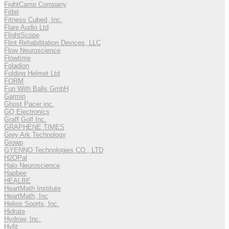
FightCamp Company
Fitbit
Fitness Cubed, Inc.
Flare Audio Ltd
FlightScope
Flint Rehabilitation Devices, LLC
Flow Neuroscience
Flowtime
Foladion
Folding Helmet Ltd
FORM
Fun With Balls GmbH
Garmin
Ghost Pacer inc.
GQ Electronics
Graff Golf Inc.
GRAPHENE TIMES
Grey Ark Technology
Growp
GYENNO Technologies CO., LTD
H2OPal
Halo Neuroscience
Hapbee
HEALBE
HeartMath Institute
HeartMath, Inc
Helios Sports, Inc.
Hidrate
Hydrow, Inc.
Hyfit