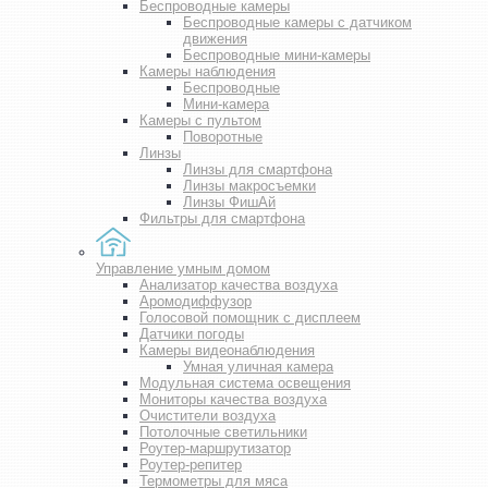
Беспроводные камеры
Беспроводные камеры с датчиком
движения
Беспроводные мини-камеры
Камеры наблюдения
Беспроводные
Мини-камера
Камеры с пультом
Поворотные
Линзы
Линзы для смартфона
Линзы макросъемки
Линзы ФишАй
Фильтры для смартфона
Управление умным домом
Анализатор качества воздуха
Аромодиффузор
Голосовой помощник с дисплеем
Датчики погоды
Камеры видеонаблюдения
Умная уличная камера
Модульная система освещения
Мониторы качества воздуха
Очистители воздуха
Потолочные светильники
Роутер-маршрутизатор
Роутер-репитер
Термометры для мяса