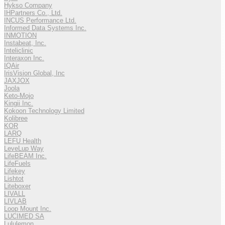
Hykso Company
IHPartners Co., Ltd.
INCUS Performance Ltd.
Informed Data Systems Inc.
INMOTION
Instabeat, Inc.
Inteliclinic
Interaxon Inc.
IQAir
IrisVision Global, Inc
JAXJOX
Joola
Keto-Mojo
Kingii Inc.
Kokoon Technology Limited
Kolibree
KOR
LARQ
LEFU Health
LeveLup Way
LifeBEAM Inc.
LifeFuels
Lifekey
Lishtot
Liteboxer
LIVALL
LIVLAB
Loop Mount Inc.
LUCIMED SA
Lululemon