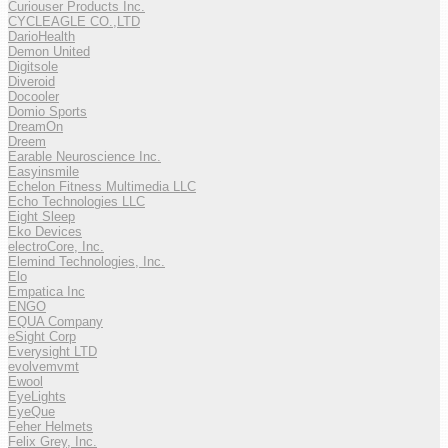
Curiouser Products Inc.
CYCLEAGLE CO.,LTD
DarioHealth
Demon United
Digitsole
Diveroid
Docooler
Domio Sports
DreamOn
Dreem
Earable Neuroscience Inc.
Easyinsmile
Echelon Fitness Multimedia LLC
Echo Technologies LLC
Eight Sleep
Eko Devices
electroCore, Inc.
Elemind Technologies, Inc.
Elo
Empatica Inc
ENGO
EQUA Company
eSight Corp
Everysight LTD
evolvemvmt
Ewool
EyeLights
EyeQue
Feher Helmets
Felix Grey, Inc.