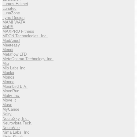
Lumos Helmet
Lunatec
LunaZone
Lynx Design
MAMI WATA
MaRS
MAXPRO Fitness
MDCN Technologies, Inc.
MedAngel
Meeteasy
Mendi
Metaflow LTD
MetaOptima Technology Inc.
Mio
Mio Labs Inc.
Monkii
Monos
Moona
Moonbird B.V.
MoonRun
Motiv Inc.
Move It
Muse
MyCanoe
Neiry
NeuroSky, Inc.
Neurovista Tech.
NeuroVizr
Nima Labs, Inc.
Ninja Shark