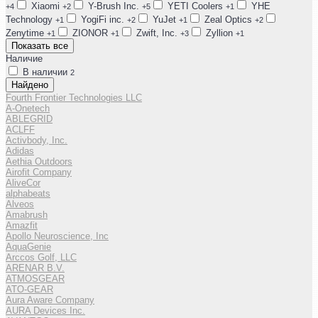
Xiaomi
Y-Brush Inc.
YETI Coolers
YHE
+4
+2
+5
+1
Technology
YogiFi inc.
YuJet
Zeal Optics
+1
+2
+1
+2
Zenytime
ZIONOR
Zwift, Inc.
Zyllion
+1
+1
+3
+1
Показать все
Наличие
В наличии
2
Найдено
Fourth Frontier Technologies LLC
A-Onetech
ABLEGRID
ACLFF
Activbody, Inc.
Adidas
Aethia Outdoors
Airofit Company
AliveCor
alphabeats
Alveos
Amabrush
Amazfit
Apollo Neuroscience, Inc
AquaGenie
Arccos Golf, LLC
ARENAR B.V.
ATMOSGEAR
ATO-GEAR
Aura Aware Company
AURA Devices Inc.