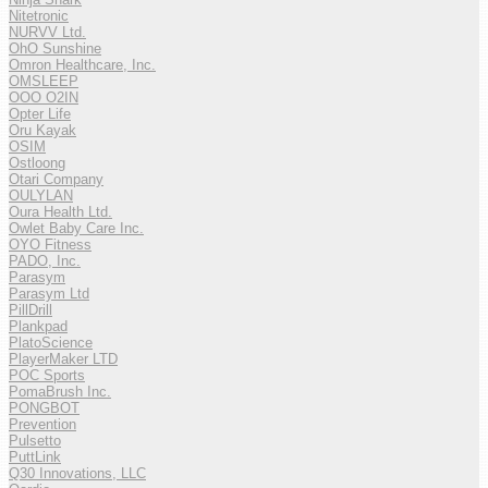
Nitetronic
NURVV Ltd.
OhO Sunshine
Omron Healthcare, Inc.
OMSLEEP
OOO O2IN
Opter Life
Oru Kayak
OSIM
Ostloong
Otari Company
OULYLAN
Oura Health Ltd.
Owlet Baby Care Inc.
OYO Fitness
PADO, Inc.
Parasym
Parasym Ltd
PillDrill
Plankpad
PlatoScience
PlayerMaker LTD
POC Sports
PomaBrush Inc.
PONGBOT
Prevention
Pulsetto
PuttLink
Q30 Innovations, LLC