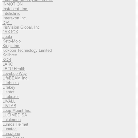
INMOTION
Instabeat, Inc.
Inteliclinic
Interaxon Inc.
IQAir
IrisVision Global, Inc
JAXJOX
Joola
Keto-Mojo
Kingii Inc.
Kokoon Technology Limited
Kolibree
KOR
LARQ
LEFU Health
LeveLup Way
LifeBEAM Inc.
LifeFuels
Lifekey
Lishtot
Liteboxer
LIVALL
LIVLAB
Loop Mount Inc.
LUCIMED SA
Lululemon
Lumos Helmet
Lunatec
LunaZone