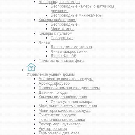
Беспроводные камеры
Беспроводные камеры с датчиком
движения
Беспроводные мини-камеры
Камеры наблюдения
Беспроводные
Мини-камера
Камеры с пультом
Поворотные
Линзы
Линзы для смартфона
Линзы макросъемки
Линзы ФишАй
Фильтры для смартфона
Управление умным домом
Анализатор качества воздуха
Аромодиффузор
Голосовой помощник с дисплеем
Датчики погоды
Камеры видеонаблюдения
Умная уличная камера
Модульная система освещения
Мониторы качества воздуха
Очистители воздуха
Потолочные светильники
Роутер-маршрутизатор
Роутер-репитер
Термометры для мяса