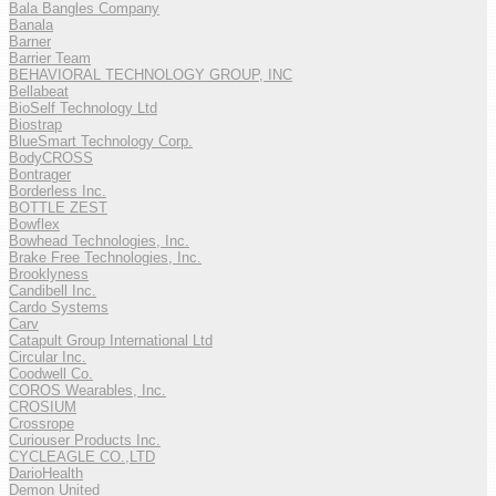
Bala Bangles Company
Banala
Barner
Barrier Team
BEHAVIORAL TECHNOLOGY GROUP, INC
Bellabeat
BioSelf Technology Ltd
Biostrap
BlueSmart Technology Corp.
BodyCROSS
Bontrager
Borderless Inc.
BOTTLE ZEST
Bowflex
Bowhead Technologies, Inc.
Brake Free Technologies, Inc.
Brooklyness
Candibell Inc.
Cardo Systems
Carv
Catapult Group International Ltd
Circular Inc.
Coodwell Co.
COROS Wearables, Inc.
CROSIUM
Crossrope
Curiouser Products Inc.
CYCLEAGLE CO.,LTD
DarioHealth
Demon United