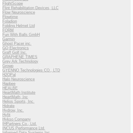
FlightScope
Flint Rehabilitation Devices, LLC
Flow Neuroscience
Flowtime
Foladion
Folding Helmet Ltd
FORM
Fun With Balls GmbH
Garmin
Ghost Pacer inc.
GQ Electronics
Graff Golf Inc.
GRAPHENE TIMES
Grey Ark Technology
Growp
GYENNO Technologies CO., LTD
H2OPal
Halo Neuroscience
Hapbee
HEALBE
HeartMath Institute
HeartMath, Inc
Helios Sports, Inc.
Hidrate
Hydrow, Inc.
Hyfit
Hykso Company
IHPartners Co., Ltd.
INCUS Performance Ltd.
Informed Data Systems Inc.