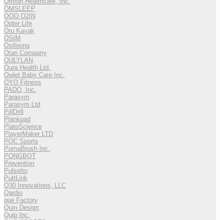
Omron Healthcare, Inc.
OMSLEEP
OOO O2IN
Opter Life
Oru Kayak
OSIM
Ostloong
Otari Company
OULYLAN
Oura Health Ltd.
Owlet Baby Care Inc.
OYO Fitness
PADO, Inc.
Parasym
Parasym Ltd
PillDrill
Plankpad
PlatoScience
PlayerMaker LTD
POC Sports
PomaBrush Inc.
PONGBOT
Prevention
Pulsetto
PuttLink
Q30 Innovations, LLC
Qardio
que Factory
Quin Design
Quip Inc.