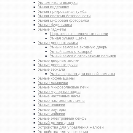
Увлажнители воздуха
Умная видеоняня
Умная прикроватная тумба
Умная система безопасности
Умная цифровая фоторамка
Умные будильники
Умные гаджеты
Портативные солнечные панели
Умная зубная щетка
Умные дверные замки
Умный замок на входную дверь
Умный замок с камерой
Умный замок с отпечатками пальцев
Умные дверные звонки
Умные дверные ручки
Умные зеркала
Умные зеркала для ванной комнаты
Умные кофемашины
Умные лампочки
Умные микроволновые печи
Умные мусорные ведра
Умные настенные часы
Умные настольные лампы
Умные ночники
Умные роутеры
Умные чайники
Умные электронные сейфы
Умный датчик дыма
Устройства для управления жалюзи
Устройства для успокоения