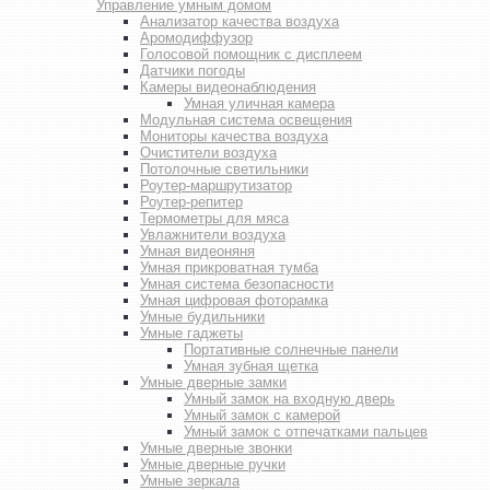
Управление умным домом
Анализатор качества воздуха
Аромодиффузор
Голосовой помощник с дисплеем
Датчики погоды
Камеры видеонаблюдения
Умная уличная камера
Модульная система освещения
Мониторы качества воздуха
Очистители воздуха
Потолочные светильники
Роутер-маршрутизатор
Роутер-репитер
Термометры для мяса
Увлажнители воздуха
Умная видеоняня
Умная прикроватная тумба
Умная система безопасности
Умная цифровая фоторамка
Умные будильники
Умные гаджеты
Портативные солнечные панели
Умная зубная щетка
Умные дверные замки
Умный замок на входную дверь
Умный замок с камерой
Умный замок с отпечатками пальцев
Умные дверные звонки
Умные дверные ручки
Умные зеркала