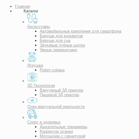
Главная
Каталог
Аксессуары
Автомобильные крепления для смартфона
Беруши для концертов
Беруши для сна
Звуковые зубные щетки
Умные переводчики
Игрушки
Робот-собака
3D Технологии
Вакуумный 3Д принтер
Пищевой 3Д принтер
Очки виртуальной реальности
Спорт и здоровье
Дыхательные тренажеры
Корректор осанки
Мотошлем с гарнитурой