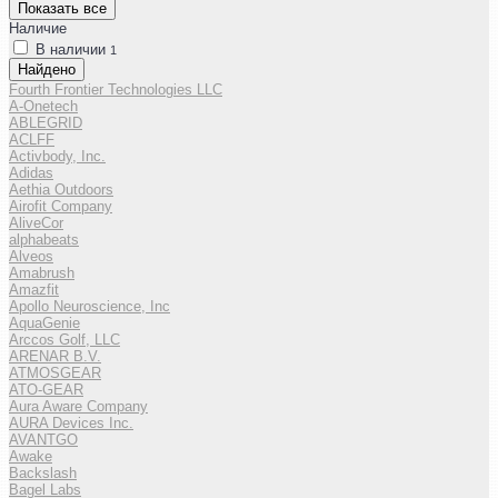
Показать все
Наличие
В наличии
1
Найдено
Fourth Frontier Technologies LLC
A-Onetech
ABLEGRID
ACLFF
Activbody, Inc.
Adidas
Aethia Outdoors
Airofit Company
AliveCor
alphabeats
Alveos
Amabrush
Amazfit
Apollo Neuroscience, Inc
AquaGenie
Arccos Golf, LLC
ARENAR B.V.
ATMOSGEAR
ATO-GEAR
Aura Aware Company
AURA Devices Inc.
AVANTGO
Awake
Backslash
Bagel Labs