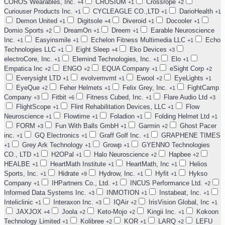
COROS Wearables, Inc.
CROSIUM
Crossrope
+4
+1
+2
Curiouser Products Inc.
CYCLEAGLE CO.,LTD
DarioHealth
+1
+1
+1
Demon United
Digitsole
Diveroid
Docooler
+1
+4
+1
+1
Domio Sports
DreamOn
Dreem
Earable Neuroscience
+2
+1
+1
Inc.
Easyinsmile
Echelon Fitness Multimedia LLC
Echo
+1
+1
+1
Technologies LLC
Eight Sleep
Eko Devices
+1
+4
+3
electroCore, Inc.
Elemind Technologies, Inc.
Elo
+1
+1
+1
Empatica Inc
ENGO
EQUA Company
eSight Corp
+2
+2
+1
+2
Everysight LTD
evolvemvmt
Ewool
EyeLights
+1
+1
+2
+1
EyeQue
Feher Helmets
Felix Grey, Inc.
FightCamp
+2
+1
+1
Company
Fitbit
Fitness Cubed, Inc.
Flare Audio Ltd
+3
+6
+1
+3
FlightScope
Flint Rehabilitation Devices, LLC
Flow
+1
+1
Neuroscience
Flowtime
Foladion
Folding Helmet Ltd
+1
+1
+1
+1
FORM
Fun With Balls GmbH
Garmin
Ghost Pacer
+3
+1
+2
inc.
GQ Electronics
Graff Golf Inc.
GRAPHENE TIMES
+1
+1
+1
Grey Ark Technology
Growp
GYENNO Technologies
+1
+1
+1
CO., LTD
H2OPal
Halo Neuroscience
Hapbee
+1
+1
+2
+2
HEALBE
HeartMath Institute
HeartMath, Inc
Helios
+1
+1
+1
Sports, Inc.
Hidrate
Hydrow, Inc.
Hyfit
Hykso
+1
+9
+1
+1
Company
IHPartners Co., Ltd.
INCUS Performance Ltd.
+1
+1
+2
Informed Data Systems Inc.
INMOTION
Instabeat, Inc.
+3
+1
+1
Inteliclinic
Interaxon Inc.
IQAir
IrisVision Global, Inc
+1
+3
+2
+1
JAXJOX
Joola
Keto-Mojo
Kingii Inc.
Kokoon
+4
+2
+2
+1
Technology Limited
Kolibree
KOR
LARQ
LEFU
+1
+2
+1
+2