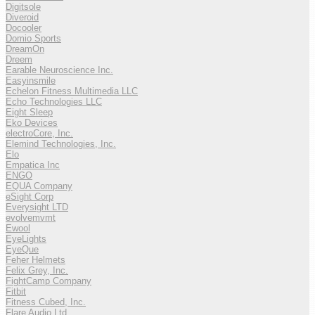
Digitsole
Diveroid
Docooler
Domio Sports
DreamOn
Dreem
Earable Neuroscience Inc.
Easyinsmile
Echelon Fitness Multimedia LLC
Echo Technologies LLC
Eight Sleep
Eko Devices
electroCore, Inc.
Elemind Technologies, Inc.
Elo
Empatica Inc
ENGO
EQUA Company
eSight Corp
Everysight LTD
evolvemvmt
Ewool
EyeLights
EyeQue
Feher Helmets
Felix Grey, Inc.
FightCamp Company
Fitbit
Fitness Cubed, Inc.
Flare Audio Ltd