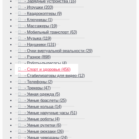
- Зарядные устройства (16)
- Игрушки (203)
- Квадрокоптеры (9)
- Ключницы (1)
- Массажеры (19)
- Мобильный транспорт (63)
- Музыка (119)
- Наушники (131)
- Очки виртуальной реальности (29)
- Разное (898)
- Роботы-пылесосы (4)
- Спорт и здоровье (456)
- Стабилизаторы для видео (12)
- Телефоны (2)
- Трекеры (47)
- Умная одежда (5)
- Умные браслеты (25)
- Умные кольца (14)
- Умные наручные часы (51)
- Умные роботы (4)
- Умные рулетки (6)
- Умные рюкзаки (26)
- Умные чемоданы (24)