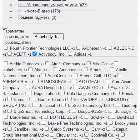
- Управление умным домом (427)
- Фото-Видео (173)
Умные гаджеты (0)
Параметры
Производитель:
Activbody, Inc.
Производитель
Fourth Frontier Technologies LLC
A-Onetech
ABLEGRID
+1
+1
ACLFF
Activbody, Inc.
Adidas
+1
+1
+1
Aethia Outdoors
Airofit Company
AliveCor
+1
+4
+2
alphabeats
Alveos
Amabrush
Amazfit
Apollo
+1
+1
+1
+1
Neuroscience, Inc
AquaGenie
Arccos Golf, LLC
+1
+1
+4
ARENAR B.V.
ATMOSGEAR
ATO-GEAR
Aura Aware
+1
+1
+1
Company
AURA Devices Inc.
AVANTGO
Awake
+1
+2
+1
+2
Backslash
Bagel Labs
Bala Bangles Company
Banala
+1
+1
+1
Barner
Barrier Team
BEHAVIORAL TECHNOLOGY
+1
+1
+1
GROUP, INC
Bellabeat
BioSelf Technology Ltd
Biostrap
+1
+1
+1
BlueSmart Technology Corp.
BodyCROSS
Bontrager
+2
+1
+1
+1
Borderless Inc.
BOTTLE ZEST
Bowflex
Bowhead
+1
+1
+1
Technologies, Inc.
Brake Free Technologies, Inc.
Brooklyness
+1
+1
Candibell Inc.
Cardo Systems
Carv
Catapult
+1
+1
+1
+2
Group International Ltd
Circular Inc.
Coodwell Co.
+3
+1
+1