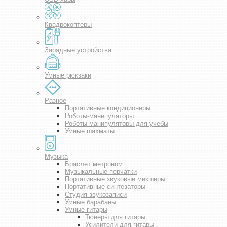
Квадрокоптеры
Зарядные устройства
Умные рюкзаки
Разное
Портативные кондиционеры
Роботы-манипуляторы
Роботы-манипуляторы для учебы
Умные шахматы
Музыка
Браслет метроном
Музыкальные перчатки
Портативные звуковые микшеры
Портативные синтезаторы
Студия звукозаписи
Умные барабаны
Умные гитары
Тюнеры для гитары
Усилители для гитары