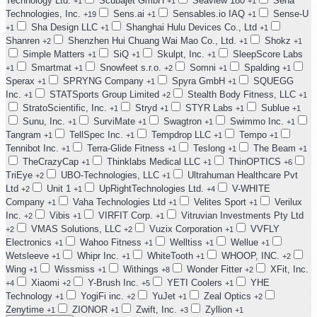
Technology Ltd.
Scubajet GmbH
Seaview 180
Sena
+1
+1
+1
Technologies, Inc.
Sens.ai
Sensables.io IAQ
Sense-U
+19
+1
+1
Sha Design LLC
Shanghai Hulu Devices Co., Ltd
+1
+1
+1
Shanren
Shenzhen Hui Chuang Wai Mao Co., Ltd.
Shokz
+2
+1
+1
Simple Matters
SiQ
Skulpt, Inc.
SleepScore Labs
+1
+1
+1
Smartmat
Snowfeet s.r.o.
Somni
Spalding
+1
+1
+2
+1
+1
Sperax
SPRYNG Company
Spyra GmbH
SQUEGG
+1
+1
+1
Inc.
STATSports Group Limited
Stealth Body Fitness, LLC
+1
+2
+1
StratoScientific, Inc.
Stryd
STYR Labs
Sublue
+1
+1
+1
+1
Sunu, Inc.
SurviMate
Swagtron
Swimmo Inc.
+1
+1
+1
+1
Tangram
TellSpec Inc.
Tempdrop LLC
Tempo
+1
+1
+1
+1
Tennibot Inc.
Terra-Glide Fitness
Teslong
The Beam
+1
+1
+1
+1
TheCrazyCap
Thinklabs Medical LLC
ThinOPTICS
+1
+1
+6
TriEye
UBO-Technologies, LLC
Ultrahuman Healthcare Pvt
+2
+1
Ltd
Unit 1
UpRightTechnologies Ltd.
V-WHITE
+2
+1
+4
Company
Vaha Technologies Ltd
Velites Sport
Verilux
+1
+1
+1
Inc.
Vibis
VIRFIT Corp.
Vitruvian Investments Pty Ltd
+2
+1
+1
VMAS Solutions, LLC
Vuzix Corporation
VVFLY
+2
+2
+1
Electronics
Wahoo Fitness
Welltiss
Wellue
+1
+1
+1
+1
Wetsleeve
Whipr Inc.
WhiteTooth
WHOOP, INC.
+1
+1
+1
+2
Wing
Wissmiss
Withings
Wonder Fitter
XFit, Inc.
+1
+1
+8
+2
Xiaomi
Y-Brush Inc.
YETI Coolers
YHE
+4
+2
+5
+1
Technology
YogiFi inc.
YuJet
Zeal Optics
+1
+2
+1
+2
Zenytime
ZIONOR
Zwift, Inc.
Zyllion
+1
+1
+3
+1