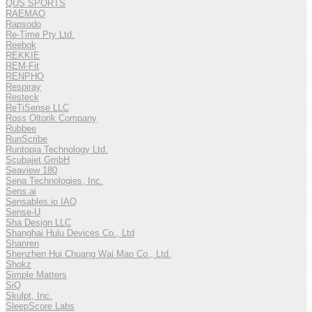
QUS SPORTS
RAEMAO
Rapsodo
Re-Time Pty Ltd.
Reebok
REKKIE
REM-Fit
RENPHO
Respiray
Resteck
ReTiSense LLC
Ross Oltorik Company
Rubbee
RunScribe
Runtopia Technology Ltd.
Scubajet GmbH
Seaview 180
Sena Technologies, Inc.
Sens.ai
Sensables.io IAQ
Sense-U
Sha Design LLC
Shanghai Hulu Devices Co., Ltd
Shanren
Shenzhen Hui Chuang Wai Mao Co., Ltd.
Shokz
Simple Matters
SiQ
Skulpt, Inc.
SleepScore Labs