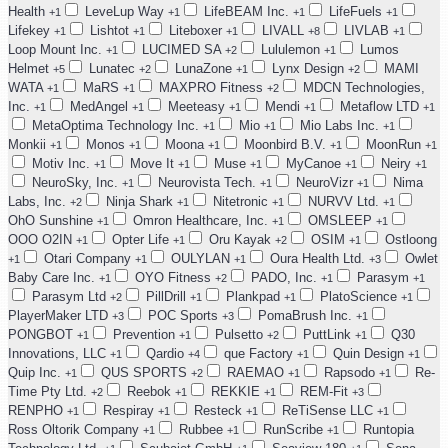
Health
LeveLup Way
LifeBEAM Inc.
LifeFuels
+1
+1
+1
+1
Lifekey
Lishtot
Liteboxer
LIVALL
LIVLAB
+1
+1
+1
+8
+1
Loop Mount Inc.
LUCIMED SA
Lululemon
Lumos
+1
+2
+1
Helmet
Lunatec
LunaZone
Lynx Design
MAMI
+5
+2
+1
+2
WATA
MaRS
MAXPRO Fitness
MDCN Technologies,
+1
+1
+2
Inc.
MedAngel
Meeteasy
Mendi
Metaflow LTD
+1
+1
+1
+1
+1
MetaOptima Technology Inc.
Mio
Mio Labs Inc.
+1
+1
+1
Monkii
Monos
Moona
Moonbird B.V.
MoonRun
+1
+1
+1
+1
+1
Motiv Inc.
Move It
Muse
MyCanoe
Neiry
+1
+1
+1
+1
+1
NeuroSky, Inc.
Neurovista Tech.
NeuroVizr
Nima
+1
+1
+1
Labs, Inc.
Ninja Shark
Nitetronic
NURVV Ltd.
+2
+1
+1
+1
OhO Sunshine
Omron Healthcare, Inc.
OMSLEEP
+1
+1
+1
OOO O2IN
Opter Life
Oru Kayak
OSIM
Ostloong
+1
+1
+2
+1
Otari Company
OULYLAN
Oura Health Ltd.
Owlet
+1
+1
+1
+3
Baby Care Inc.
OYO Fitness
PADO, Inc.
Parasym
+1
+2
+1
+1
Parasym Ltd
PillDrill
Plankpad
PlatoScience
+2
+1
+1
+1
PlayerMaker LTD
POC Sports
PomaBrush Inc.
+3
+3
+1
PONGBOT
Prevention
Pulsetto
PuttLink
Q30
+1
+1
+2
+1
Innovations, LLC
Qardio
que Factory
Quin Design
+1
+4
+1
+1
Quip Inc.
QUS SPORTS
RAEMAO
Rapsodo
Re-
+1
+2
+1
+1
Time Pty Ltd.
Reebok
REKKIE
REM-Fit
+2
+1
+1
+3
RENPHO
Respiray
Resteck
ReTiSense LLC
+1
+1
+1
+1
Ross Oltorik Company
Rubbee
RunScribe
Runtopia
+1
+1
+1