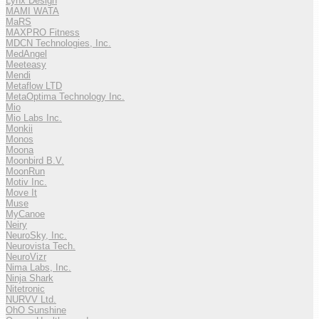
Lynx Design
MAMI WATA
MaRS
MAXPRO Fitness
MDCN Technologies, Inc.
MedAngel
Meeteasy
Mendi
Metaflow LTD
MetaOptima Technology Inc.
Mio
Mio Labs Inc.
Monkii
Monos
Moona
Moonbird B.V.
MoonRun
Motiv Inc.
Move It
Muse
MyCanoe
Neiry
NeuroSky, Inc.
Neurovista Tech.
NeuroVizr
Nima Labs, Inc.
Ninja Shark
Nitetronic
NURVV Ltd.
OhO Sunshine