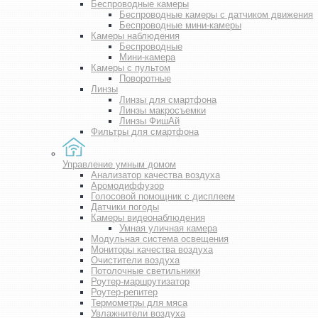
Беспроводные камеры
Беспроводные камеры с датчиком движения
Беспроводные мини-камеры
Камеры наблюдения
Беспроводные
Мини-камера
Камеры с пультом
Поворотные
Линзы
Линзы для смартфона
Линзы макросъемки
Линзы ФишАй
Фильтры для смартфона
Управление умным домом
Анализатор качества воздуха
Аромодиффузор
Голосовой помощник с дисплеем
Датчики погоды
Камеры видеонаблюдения
Умная уличная камера
Модульная система освещения
Мониторы качества воздуха
Очистители воздуха
Потолочные светильники
Роутер-маршрутизатор
Роутер-репитер
Термометры для мяса
Увлажнители воздуха