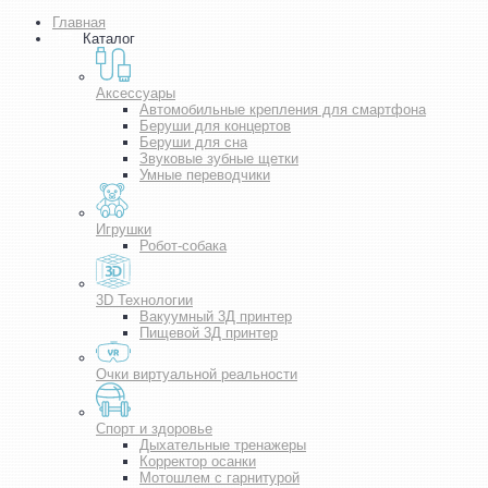
Главная
Каталог
Аксессуары
Автомобильные крепления для смартфона
Беруши для концертов
Беруши для сна
Звуковые зубные щетки
Умные переводчики
Игрушки
Робот-собака
3D Технологии
Вакуумный 3Д принтер
Пищевой 3Д принтер
Очки виртуальной реальности
Спорт и здоровье
Дыхательные тренажеры
Корректор осанки
Мотошлем с гарнитурой