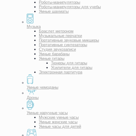
Роботы-манипуляторы
Роботы-манипуляторы для учебы
Умные шахматы
Музыка
Браслет метроном
Музыкальные перчатки
Портативные звуковые микшеры
Портативные синтезаторы
Студия звукозаписи
Умные барабаны
Умные гитары
Тюнеры для гитары
Усилители для гитары
Электронная партитура
Умные чемоданы
Дроны
Умные наручные часы
Мужские умные часы
Умные женские часы
Умные часы для детей