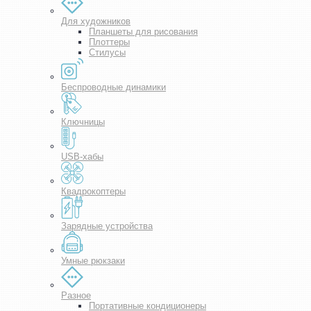
Для художников
Планшеты для рисования
Плоттеры
Стилусы
Беспроводные динамики
Ключницы
USB-хабы
Квадрокоптеры
Зарядные устройства
Умные рюкзаки
Разное
Портативные кондиционеры