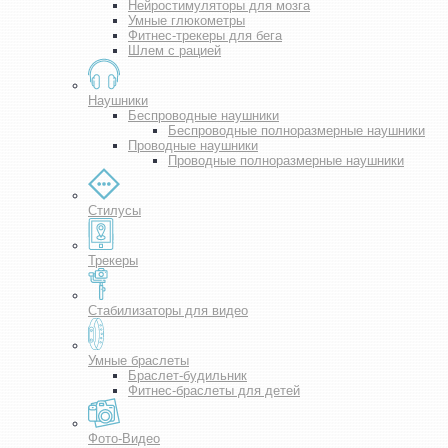
Нейростимуляторы для мозга
Умные глюкометры
Фитнес-трекеры для бега
Шлем с рацией
Наушники
Беспроводные наушники
Беспроводные полноразмерные наушники
Проводные наушники
Проводные полноразмерные наушники
Стилусы
Трекеры
Стабилизаторы для видео
Умные браслеты
Браслет-будильник
Фитнес-браслеты для детей
Фото-Видео