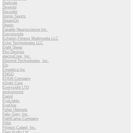
Digitsole
Diveroid
Docooler
Domio Sports
DreamOn
Dreem
Earable Neuroscience Inc.
Easyinsmile
Echelon Fitness Multimedia LLC
Echo Technologies LLC
Eight Sleep
Eko Devices
electroCore, Inc.
Elemind Technologies, Inc.
Elo
Empatica Inc
ENGO
EQUA Company
eSight Corp
Everysight LTD
evolvemvmt
Ewool
EyeLights
EyeQue
Feher Helmets
Felix Grey, Inc.
FightCamp Company
Fitbit
Fitness Cubed, Inc.
Flare Audio Ltd