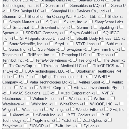
Technology Ltd.
Scubajet GmbH
Seaview 180
Sena
+1
+1
+1
Technologies, Inc.
Sens.ai
Sensables.io IAQ
Sense-U
+19
+1
+1
Sha Design LLC
Shanghai Hulu Devices Co., Ltd
+1
+1
+1
Shanren
Shenzhen Hui Chuang Wai Mao Co., Ltd.
Shokz
+2
+1
+1
Simple Matters
SiQ
Skulpt, Inc.
SleepScore Labs
+1
+1
+1
Smartmat
Snowfeet s.r.o.
Somni
Spalding
+1
+1
+2
+1
+1
Sperax
SPRYNG Company
Spyra GmbH
SQUEGG
+1
+1
+1
Inc.
STATSports Group Limited
Stealth Body Fitness, LLC
+1
+2
+1
StratoScientific, Inc.
Stryd
STYR Labs
Sublue
+1
+1
+1
+1
Sunu, Inc.
SurviMate
Swagtron
Swimmo Inc.
+1
+1
+1
+1
Tangram
TellSpec Inc.
Tempdrop LLC
Tempo
+1
+1
+1
+1
Tennibot Inc.
Terra-Glide Fitness
Teslong
The Beam
+1
+1
+1
+1
TheCrazyCap
Thinklabs Medical LLC
ThinOPTICS
+1
+1
+6
TriEye
UBO-Technologies, LLC
Ultrahuman Healthcare Pvt
+2
+1
Ltd
Unit 1
UpRightTechnologies Ltd.
V-WHITE
+2
+1
+4
Company
Vaha Technologies Ltd
Velites Sport
Verilux
+1
+1
+1
Inc.
Vibis
VIRFIT Corp.
Vitruvian Investments Pty Ltd
+2
+1
+1
VMAS Solutions, LLC
Vuzix Corporation
VVFLY
+2
+2
+1
Electronics
Wahoo Fitness
Welltiss
Wellue
+1
+1
+1
+1
Wetsleeve
Whipr Inc.
WhiteTooth
WHOOP, INC.
+1
+1
+1
+2
Wing
Wissmiss
Withings
Wonder Fitter
XFit, Inc.
+1
+1
+8
+2
Xiaomi
Y-Brush Inc.
YETI Coolers
YHE
+4
+2
+5
+1
Technology
YogiFi inc.
YuJet
Zeal Optics
+1
+2
+1
+2
Zenytime
ZIONOR
Zwift, Inc.
Zyllion
+1
+1
+3
+1