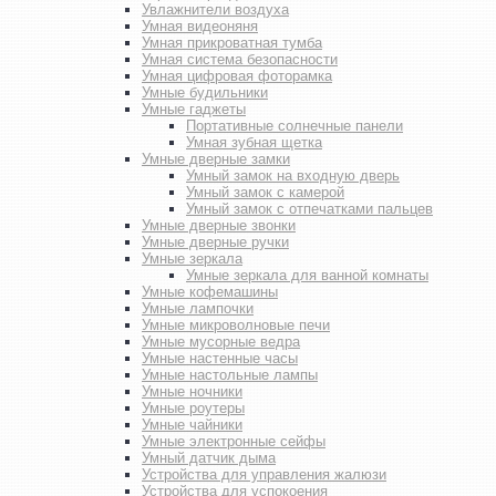
Увлажнители воздуха
Умная видеоняня
Умная прикроватная тумба
Умная система безопасности
Умная цифровая фоторамка
Умные будильники
Умные гаджеты
Портативные солнечные панели
Умная зубная щетка
Умные дверные замки
Умный замок на входную дверь
Умный замок с камерой
Умный замок с отпечатками пальцев
Умные дверные звонки
Умные дверные ручки
Умные зеркала
Умные зеркала для ванной комнаты
Умные кофемашины
Умные лампочки
Умные микроволновые печи
Умные мусорные ведра
Умные настенные часы
Умные настольные лампы
Умные ночники
Умные роутеры
Умные чайники
Умные электронные сейфы
Умный датчик дыма
Устройства для управления жалюзи
Устройства для успокоения