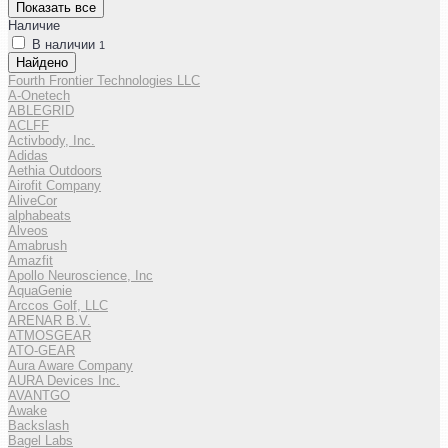
Показать все
Наличие
В наличии
1
Найдено
Fourth Frontier Technologies LLC
A-Onetech
ABLEGRID
ACLFF
Activbody, Inc.
Adidas
Aethia Outdoors
Airofit Company
AliveCor
alphabeats
Alveos
Amabrush
Amazfit
Apollo Neuroscience, Inc
AquaGenie
Arccos Golf, LLC
ARENAR B.V.
ATMOSGEAR
ATO-GEAR
Aura Aware Company
AURA Devices Inc.
AVANTGO
Awake
Backslash
Bagel Labs