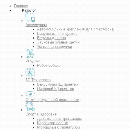
Главная
Каталог
Аксессуары
Автомобильные крепления для смартфона
Беруши для концертов
Беруши для сна
Звуковые зубные щетки
Умные переводчики
Игрушки
Робот-собака
3D Технологии
Вакуумный 3Д принтер
Пищевой 3Д принтер
Очки виртуальной реальности
Спорт и здоровье
Дыхательные тренажеры
Корректор осанки
Мотошлем с гарнитурой