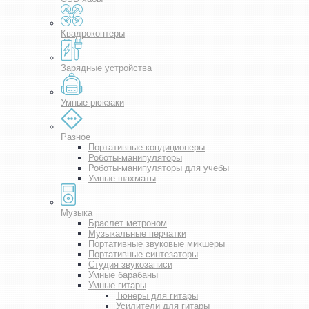
Квадрокоптеры
Зарядные устройства
Умные рюкзаки
Разное
Портативные кондиционеры
Роботы-манипуляторы
Роботы-манипуляторы для учебы
Умные шахматы
Музыка
Браслет метроном
Музыкальные перчатки
Портативные звуковые микшеры
Портативные синтезаторы
Студия звукозаписи
Умные барабаны
Умные гитары
Тюнеры для гитары
Усилители для гитары