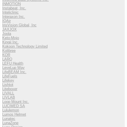
INMOTION
Instabeat, Inc.
Inteliclinic
Interaxon Inc.
IQAir
IrisVision Global, Inc
JAXJOX
Joola
Keto-Mojo
Kingii Inc.
Kokoon Technology Limited
Kolibree
KOR
LARQ
LEFU Health
LeveLup Way
LifeBEAM Inc.
LifeFuels
Lifekey
Lishtot
Liteboxer
LIVALL
LIVLAB
Loop Mount Inc.
LUCIMED SA
Lululemon
Lumos Helmet
Lunatec
LunaZone