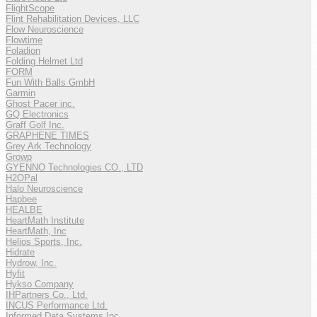
FlightScope
Flint Rehabilitation Devices, LLC
Flow Neuroscience
Flowtime
Foladion
Folding Helmet Ltd
FORM
Fun With Balls GmbH
Garmin
Ghost Pacer inc.
GQ Electronics
Graff Golf Inc.
GRAPHENE TIMES
Grey Ark Technology
Growp
GYENNO Technologies CO., LTD
H2OPal
Halo Neuroscience
Hapbee
HEALBE
HeartMath Institute
HeartMath, Inc
Helios Sports, Inc.
Hidrate
Hydrow, Inc.
Hyfit
Hykso Company
IHPartners Co., Ltd.
INCUS Performance Ltd.
Informed Data Systems Inc.