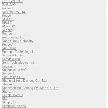
QUS SPORTS
RAEMAO
Rapsodo
Re-Time Pty Ltd.
Reebok
REKKIE
REM-Fit
RENPHO
Respiray
Resteck
ReTiSense LLC
Ross Oltorik Company
Rubbee
RunScribe
Runtopia Technology Ltd.
Scubajet GmbH
Seaview 180
Sena Technologies, Inc.
Sens.ai
Sensables.io IAQ
Sense-U
Sha Design LLC
Shanghai Hulu Devices Co., Ltd
Shanren
Shenzhen Hui Chuang Wai Mao Co., Ltd.
Shokz
Simple Matters
SiQ
Skulpt, Inc.
SleepScore Labs