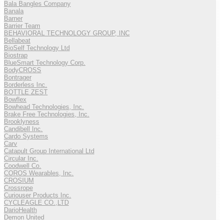
Bala Bangles Company
Banala
Barner
Barrier Team
BEHAVIORAL TECHNOLOGY GROUP, INC
Bellabeat
BioSelf Technology Ltd
Biostrap
BlueSmart Technology Corp.
BodyCROSS
Bontrager
Borderless Inc.
BOTTLE ZEST
Bowflex
Bowhead Technologies, Inc.
Brake Free Technologies, Inc.
Brooklyness
Candibell Inc.
Cardo Systems
Carv
Catapult Group International Ltd
Circular Inc.
Coodwell Co.
COROS Wearables, Inc.
CROSIUM
Crossrope
Curiouser Products Inc.
CYCLEAGLE CO.,LTD
DarioHealth
Demon United