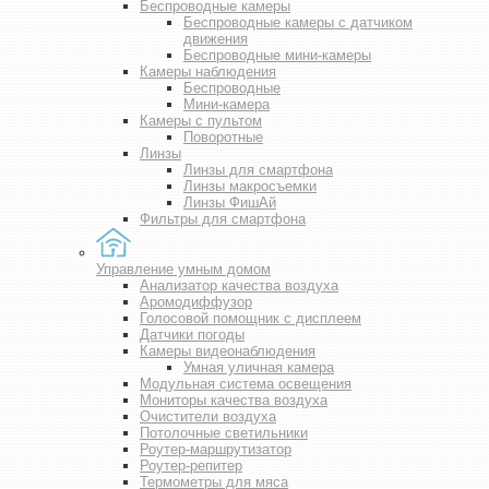
Беспроводные камеры
Беспроводные камеры с датчиком
движения
Беспроводные мини-камеры
Камеры наблюдения
Беспроводные
Мини-камера
Камеры с пультом
Поворотные
Линзы
Линзы для смартфона
Линзы макросъемки
Линзы ФишАй
Фильтры для смартфона
Управление умным домом
Анализатор качества воздуха
Аромодиффузор
Голосовой помощник с дисплеем
Датчики погоды
Камеры видеонаблюдения
Умная уличная камера
Модульная система освещения
Мониторы качества воздуха
Очистители воздуха
Потолочные светильники
Роутер-маршрутизатор
Роутер-репитер
Термометры для мяса