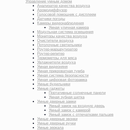
Управление умным домом
Анализатор качества воздуха
Аромодиффузор
Голосовой помощник с дисплеем
Датчики погоды
Камеры видеонаблюдения
Умная уличная камера
Модульная система освещения
Мониторы качества воздуха
Очистители воздуха
Потолочные светильники
Роутер-маршрутизатор
Роутер-репитер
Термометры для мяса
Увлажнители воздуха
Умная видеоняня
Умная прикроватная тумба
Умная система безопасности
Умная цифровая фоторамка
Умные будильники
Умные гаджеты
Портативные солнечные панели
Умная зубная щетка
Умные дверные замки
Умный замок на входную дверь
Умный замок с камерой
Умный замок с отпечатками пальцев
Умные дверные звонки
Умные дверные ручки
Умные зеркала