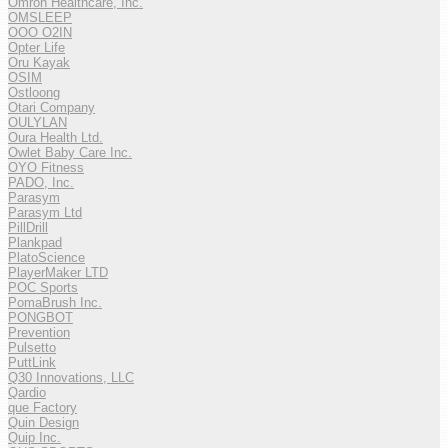
Omron Healthcare, Inc.
OMSLEEP
OOO O2IN
Opter Life
Oru Kayak
OSIM
Ostloong
Otari Company
OULYLAN
Oura Health Ltd.
Owlet Baby Care Inc.
OYO Fitness
PADO, Inc.
Parasym
Parasym Ltd
PillDrill
Plankpad
PlatoScience
PlayerMaker LTD
POC Sports
PomaBrush Inc.
PONGBOT
Prevention
Pulsetto
PuttLink
Q30 Innovations, LLC
Qardio
que Factory
Quin Design
Quip Inc.