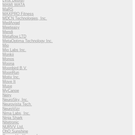
Lynx Design
MAMI WATA
MaRS
MAXPRO Fitness
MDCN Technologies, Inc.
MedAngel
Meeteasy
Mendi
Metaflow LTD
MetaOptima Technology Inc.
Mio
Mio Labs Inc.
Monkii
Monos
Moona
Moonbird B.V.
MoonRun
Motiv Inc.
Move It
Muse
MyCanoe
Neiry
NeuroSky, Inc.
Neurovista Tech.
NeuroVizr
Nima Labs, Inc.
Ninja Shark
Nitetronic
NURVV Ltd.
OhO Sunshine