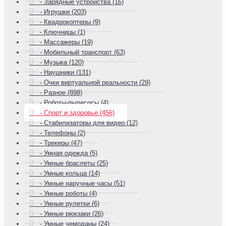
- Зарядные устройства (16)
- Игрушки (203)
- Квадрокоптеры (9)
- Ключницы (1)
- Массажеры (19)
- Мобильный транспорт (63)
- Музыка (120)
- Наушники (131)
- Очки виртуальной реальности (29)
- Разное (898)
- Роботы-пылесосы (4)
- Спорт и здоровье (456)
- Стабилизаторы для видео (12)
- Телефоны (2)
- Трекеры (47)
- Умная одежда (5)
- Умные браслеты (25)
- Умные кольца (14)
- Умные наручные часы (51)
- Умные роботы (4)
- Умные рулетки (6)
- Умные рюкзаки (26)
- Умные чемоданы (24)