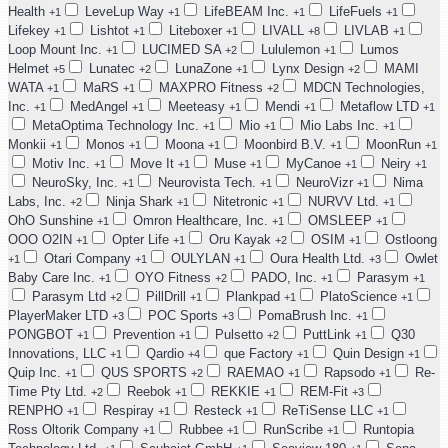
Health
LeveLup Way
LifeBEAM Inc.
LifeFuels
+1
+1
+1
+1
Lifekey
Lishtot
Liteboxer
LIVALL
LIVLAB
+1
+1
+1
+8
+1
Loop Mount Inc.
LUCIMED SA
Lululemon
Lumos
+1
+2
+1
Helmet
Lunatec
LunaZone
Lynx Design
MAMI
+5
+2
+1
+2
WATA
MaRS
MAXPRO Fitness
MDCN Technologies,
+1
+1
+2
Inc.
MedAngel
Meeteasy
Mendi
Metaflow LTD
+1
+1
+1
+1
+1
MetaOptima Technology Inc.
Mio
Mio Labs Inc.
+1
+1
+1
Monkii
Monos
Moona
Moonbird B.V.
MoonRun
+1
+1
+1
+1
+1
Motiv Inc.
Move It
Muse
MyCanoe
Neiry
+1
+1
+1
+1
+1
NeuroSky, Inc.
Neurovista Tech.
NeuroVizr
Nima
+1
+1
+1
Labs, Inc.
Ninja Shark
Nitetronic
NURVV Ltd.
+2
+1
+1
+1
OhO Sunshine
Omron Healthcare, Inc.
OMSLEEP
+1
+1
+1
OOO O2IN
Opter Life
Oru Kayak
OSIM
Ostloong
+1
+1
+2
+1
Otari Company
OULYLAN
Oura Health Ltd.
Owlet
+1
+1
+1
+3
Baby Care Inc.
OYO Fitness
PADO, Inc.
Parasym
+1
+2
+1
+1
Parasym Ltd
PillDrill
Plankpad
PlatoScience
+2
+1
+1
+1
PlayerMaker LTD
POC Sports
PomaBrush Inc.
+3
+3
+1
PONGBOT
Prevention
Pulsetto
PuttLink
Q30
+1
+1
+2
+1
Innovations, LLC
Qardio
que Factory
Quin Design
+1
+4
+1
+1
Quip Inc.
QUS SPORTS
RAEMAO
Rapsodo
Re-
+1
+2
+1
+1
Time Pty Ltd.
Reebok
REKKIE
REM-Fit
+2
+1
+1
+3
RENPHO
Respiray
Resteck
ReTiSense LLC
+1
+1
+1
+1
Ross Oltorik Company
Rubbee
RunScribe
Runtopia
+1
+1
+1