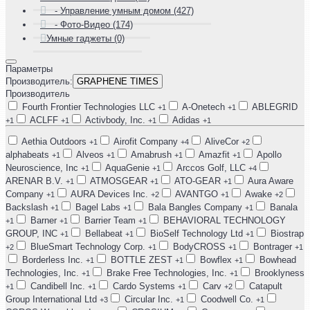
- Управление умным домом (427)
- Фото-Видео (174)
Умные гаджеты (0)
Параметры
Производитель:
GRAPHENE TIMES
Производитель
Fourth Frontier Technologies LLC
A-Onetech
ABLEGRID
+1
+1
ACLFF
Activbody, Inc.
Adidas
+1
+1
+1
+1
Aethia Outdoors
Airofit Company
AliveCor
+1
+4
+2
alphabeats
Alveos
Amabrush
Amazfit
Apollo
+1
+1
+1
+1
Neuroscience, Inc
AquaGenie
Arccos Golf, LLC
+1
+1
+4
ARENAR B.V.
ATMOSGEAR
ATO-GEAR
Aura Aware
+1
+1
+1
Company
AURA Devices Inc.
AVANTGO
Awake
+1
+2
+1
+2
Backslash
Bagel Labs
Bala Bangles Company
Banala
+1
+1
+1
Barner
Barrier Team
BEHAVIORAL TECHNOLOGY
+1
+1
+1
GROUP, INC
Bellabeat
BioSelf Technology Ltd
Biostrap
+1
+1
+1
BlueSmart Technology Corp.
BodyCROSS
Bontrager
+2
+1
+1
+1
Borderless Inc.
BOTTLE ZEST
Bowflex
Bowhead
+1
+1
+1
Technologies, Inc.
Brake Free Technologies, Inc.
Brooklyness
+1
+1
Candibell Inc.
Cardo Systems
Carv
Catapult
+1
+1
+1
+2
Group International Ltd
Circular Inc.
Coodwell Co.
+3
+1
+1