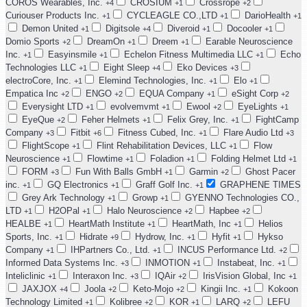
COROS Wearables, Inc.
CROSIUM
Crossrope
+4
+1
+2
Curiouser Products Inc.
CYCLEAGLE CO.,LTD
DarioHealth
+1
+1
+1
Demon United
Digitsole
Diveroid
Docooler
+1
+4
+1
+1
Domio Sports
DreamOn
Dreem
Earable Neuroscience
+2
+1
+1
Inc.
Easyinsmile
Echelon Fitness Multimedia LLC
Echo
+1
+1
+1
Technologies LLC
Eight Sleep
Eko Devices
+1
+4
+3
electroCore, Inc.
Elemind Technologies, Inc.
Elo
+1
+1
+1
Empatica Inc
ENGO
EQUA Company
eSight Corp
+2
+2
+1
+2
Everysight LTD
evolvemvmt
Ewool
EyeLights
+1
+1
+2
+1
EyeQue
Feher Helmets
Felix Grey, Inc.
FightCamp
+2
+1
+1
Company
Fitbit
Fitness Cubed, Inc.
Flare Audio Ltd
+3
+6
+1
+3
FlightScope
Flint Rehabilitation Devices, LLC
Flow
+1
+1
Neuroscience
Flowtime
Foladion
Folding Helmet Ltd
+1
+1
+1
+1
FORM
Fun With Balls GmbH
Garmin
Ghost Pacer
+3
+1
+2
inc.
GQ Electronics
Graff Golf Inc.
GRAPHENE TIMES
+1
+1
+1
Grey Ark Technology
Growp
GYENNO Technologies CO.,
+1
+1
LTD
H2OPal
Halo Neuroscience
Hapbee
+1
+1
+2
+2
HEALBE
HeartMath Institute
HeartMath, Inc
Helios
+1
+1
+1
Sports, Inc.
Hidrate
Hydrow, Inc.
Hyfit
Hykso
+1
+9
+1
+1
Company
IHPartners Co., Ltd.
INCUS Performance Ltd.
+1
+1
+2
Informed Data Systems Inc.
INMOTION
Instabeat, Inc.
+3
+1
+1
Inteliclinic
Interaxon Inc.
IQAir
IrisVision Global, Inc
+1
+3
+2
+1
JAXJOX
Joola
Keto-Mojo
Kingii Inc.
Kokoon
+4
+2
+2
+1
Technology Limited
Kolibree
KOR
LARQ
LEFU
+1
+2
+1
+2