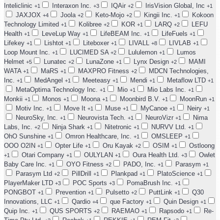
Inteliclinic
Interaxon Inc.
IQAir
IrisVision Global, Inc
+1
+3
+2
+1
JAXJOX
Joola
Keto-Mojo
Kingii Inc.
Kokoon
+4
+2
+2
+1
Technology Limited
Kolibree
KOR
LARQ
LEFU
+1
+2
+1
+2
Health
LeveLup Way
LifeBEAM Inc.
LifeFuels
+1
+1
+1
+1
Lifekey
Lishtot
Liteboxer
LIVALL
LIVLAB
+1
+1
+1
+8
+1
Loop Mount Inc.
LUCIMED SA
Lululemon
Lumos
+1
+2
+1
Helmet
Lunatec
LunaZone
Lynx Design
MAMI
+5
+2
+1
+2
WATA
MaRS
MAXPRO Fitness
MDCN Technologies,
+1
+1
+2
Inc.
MedAngel
Meeteasy
Mendi
Metaflow LTD
+1
+1
+1
+1
+1
MetaOptima Technology Inc.
Mio
Mio Labs Inc.
+1
+1
+1
Monkii
Monos
Moona
Moonbird B.V.
MoonRun
+1
+1
+1
+1
+1
Motiv Inc.
Move It
Muse
MyCanoe
Neiry
+1
+1
+1
+1
+1
NeuroSky, Inc.
Neurovista Tech.
NeuroVizr
Nima
+1
+1
+1
Labs, Inc.
Ninja Shark
Nitetronic
NURVV Ltd.
+2
+1
+1
+1
OhO Sunshine
Omron Healthcare, Inc.
OMSLEEP
+1
+1
+1
OOO O2IN
Opter Life
Oru Kayak
OSIM
Ostloong
+1
+1
+2
+1
Otari Company
OULYLAN
Oura Health Ltd.
Owlet
+1
+1
+1
+3
Baby Care Inc.
OYO Fitness
PADO, Inc.
Parasym
+1
+2
+1
+1
Parasym Ltd
PillDrill
Plankpad
PlatoScience
+2
+1
+1
+1
PlayerMaker LTD
POC Sports
PomaBrush Inc.
+3
+3
+1
PONGBOT
Prevention
Pulsetto
PuttLink
Q30
+1
+1
+2
+1
Innovations, LLC
Qardio
que Factory
Quin Design
+1
+4
+1
+1
Quip Inc.
QUS SPORTS
RAEMAO
Rapsodo
Re-
+1
+2
+1
+1