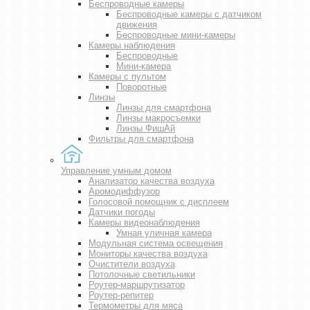
Беспроводные камеры
Беспроводные камеры с датчиком
движения
Беспроводные мини-камеры
Камеры наблюдения
Беспроводные
Мини-камера
Камеры с пультом
Поворотные
Линзы
Линзы для смартфона
Линзы макросъемки
Линзы ФишАй
Фильтры для смартфона
Управление умным домом
Анализатор качества воздуха
Аромодиффузор
Голосовой помощник с дисплеем
Датчики погоды
Камеры видеонаблюдения
Умная уличная камера
Модульная система освещения
Мониторы качества воздуха
Очистители воздуха
Потолочные светильники
Роутер-маршрутизатор
Роутер-репитер
Термометры для мяса