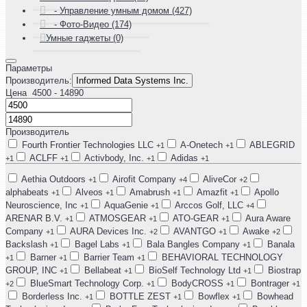
- Управление умным домом (427)
- Фото-Видео (174)
Умные гаджеты (0)
Параметры
Производитель:
Informed Data Systems Inc.
Цена
4500
- 14890
Производитель
Fourth Frontier Technologies LLC
A-Onetech
ABLEGRID
+1
+1
ACLFF
Activbody, Inc.
Adidas
+1
+1
+1
+1
Aethia Outdoors
Airofit Company
AliveCor
+1
+4
+2
alphabeats
Alveos
Amabrush
Amazfit
Apollo
+1
+1
+1
+1
Neuroscience, Inc
AquaGenie
Arccos Golf, LLC
+1
+1
+4
ARENAR B.V.
ATMOSGEAR
ATO-GEAR
Aura Aware
+1
+1
+1
Company
AURA Devices Inc.
AVANTGO
Awake
+1
+2
+1
+2
Backslash
Bagel Labs
Bala Bangles Company
Banala
+1
+1
+1
Barner
Barrier Team
BEHAVIORAL TECHNOLOGY
+1
+1
+1
GROUP, INC
Bellabeat
BioSelf Technology Ltd
Biostrap
+1
+1
+1
BlueSmart Technology Corp.
BodyCROSS
Bontrager
+2
+1
+1
+1
Borderless Inc.
BOTTLE ZEST
Bowflex
Bowhead
+1
+1
+1