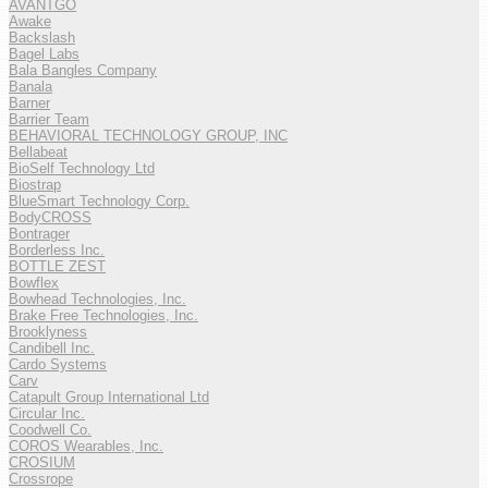
AVANTGO
Awake
Backslash
Bagel Labs
Bala Bangles Company
Banala
Barner
Barrier Team
BEHAVIORAL TECHNOLOGY GROUP, INC
Bellabeat
BioSelf Technology Ltd
Biostrap
BlueSmart Technology Corp.
BodyCROSS
Bontrager
Borderless Inc.
BOTTLE ZEST
Bowflex
Bowhead Technologies, Inc.
Brake Free Technologies, Inc.
Brooklyness
Candibell Inc.
Cardo Systems
Carv
Catapult Group International Ltd
Circular Inc.
Coodwell Co.
COROS Wearables, Inc.
CROSIUM
Crossrope