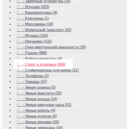
- Зарядные устройства (16)
- Игрушки (203)
- Квадрокоптеры (9)
- Ключницы (1)
- Массажеры (19)
- Мобильный транспорт (63)
- Музыка (120)
- Наушники (131)
- Очки виртуальной реальности (29)
- Разное (898)
- Роботы-пылесосы (4)
- Спорт и здоровье (456)
- Стабилизаторы для видео (12)
- Телефоны (2)
- Трекеры (47)
- Умная одежда (5)
- Умные браслеты (25)
- Умные кольца (14)
- Умные наручные часы (51)
- Умные роботы (4)
- Умные рулетки (6)
- Умные рюкзаки (26)
- Умные чемоданы (24)