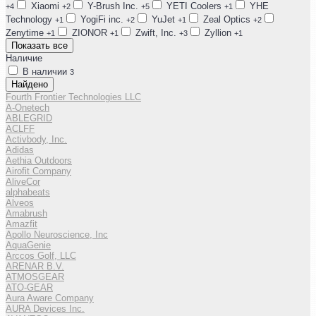
Xiaomi
Y-Brush Inc.
YETI Coolers
YHE
+4
+2
+5
+1
Technology
YogiFi inc.
YuJet
Zeal Optics
+1
+2
+1
+2
Zenytime
ZIONOR
Zwift, Inc.
Zyllion
+1
+1
+3
+1
Показать все
Наличие
В наличии
3
Найдено
Fourth Frontier Technologies LLC
A-Onetech
ABLEGRID
ACLFF
Activbody, Inc.
Adidas
Aethia Outdoors
Airofit Company
AliveCor
alphabeats
Alveos
Amabrush
Amazfit
Apollo Neuroscience, Inc
AquaGenie
Arccos Golf, LLC
ARENAR B.V.
ATMOSGEAR
ATO-GEAR
Aura Aware Company
AURA Devices Inc.