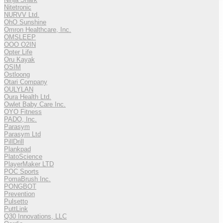
Nitetronic
NURVV Ltd.
OhO Sunshine
Omron Healthcare, Inc.
OMSLEEP
OOO O2IN
Opter Life
Oru Kayak
OSIM
Ostloong
Otari Company
OULYLAN
Oura Health Ltd.
Owlet Baby Care Inc.
OYO Fitness
PADO, Inc.
Parasym
Parasym Ltd
PillDrill
Plankpad
PlatoScience
PlayerMaker LTD
POC Sports
PomaBrush Inc.
PONGBOT
Prevention
Pulsetto
PuttLink
Q30 Innovations, LLC