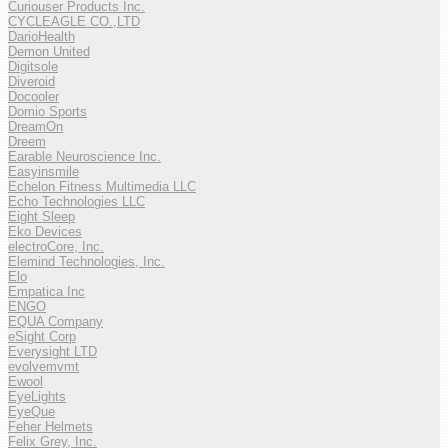
Curiouser Products Inc.
CYCLEAGLE CO.,LTD
DarioHealth
Demon United
Digitsole
Diveroid
Docooler
Domio Sports
DreamOn
Dreem
Earable Neuroscience Inc.
Easyinsmile
Echelon Fitness Multimedia LLC
Echo Technologies LLC
Eight Sleep
Eko Devices
electroCore, Inc.
Elemind Technologies, Inc.
Elo
Empatica Inc
ENGO
EQUA Company
eSight Corp
Everysight LTD
evolvemvmt
Ewool
EyeLights
EyeQue
Feher Helmets
Felix Grey, Inc.