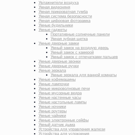
Увлажнители воздуха
Умная видеоняня
Умная прикроватная тумба
Умная система безопасности
Умная цифровая фоторамка
Умные будильники
Умные гаджеты
Портативные солнечные панели
Умная зубная щетка
Умные дверные замки
Умный замок на входную дверь
Умный замок с камерой
Умный замок с отпечатками пальцев
Умные дверные звонки
Умные дверные ручки
Умные зеркала
Умные зеркала для ванной комнаты
Умные кофемашины
Умные лампочки
Умные микроволновые печи
Умные мусорные ведра
Умные настенные часы
Умные настольные лампы
Умные ночники
Умные роутеры
Умные чайники
Умные электронные сейфы
Умный датчик дыма
Устройства для управления жалюзи
Устройства для успокоения