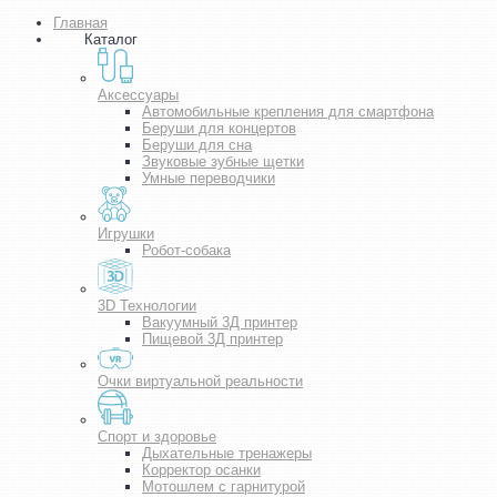
Главная
Каталог
Аксессуары
Автомобильные крепления для смартфона
Беруши для концертов
Беруши для сна
Звуковые зубные щетки
Умные переводчики
Игрушки
Робот-собака
3D Технологии
Вакуумный 3Д принтер
Пищевой 3Д принтер
Очки виртуальной реальности
Спорт и здоровье
Дыхательные тренажеры
Корректор осанки
Мотошлем с гарнитурой