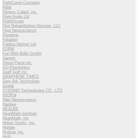
FightCamp Company
Fitbit
Fitness Cubed, Inc.
Flare Audio Ltd
FlightScope
Flint Rehabilitation Devices, LLC
Flow Neuroscience
Flowtime
Foladion
Folding Helmet Ltd
FORM
Fun With Balls GmbH
Garmin
Ghost Pacer inc.
GQ Electronics
Graff Golf Inc.
GRAPHENE TIMES
Grey Ark Technology
Growp
GYENNO Technologies CO., LTD
H2OPal
Halo Neuroscience
Hapbee
HEALBE
HeartMath Institute
HeartMath, Inc
Helios Sports, Inc.
Hidrate
Hydrow, Inc.
Hyfit