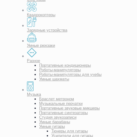
Квадрокоптеры
Зарядные устройства
Умные рюкзаки
Разное
Портативные кондиционеры
Роботы-манипуляторы
Роботы-манипуляторы для учебы
Умные шахматы
Музыка
Браслет метроном
Музыкальные перчатки
Портативные звуковые микшеры
Портативные синтезаторы
Студия звукозаписи
Умные барабаны
Умные гитары
Тюнеры для гитары
Усилители для гитары