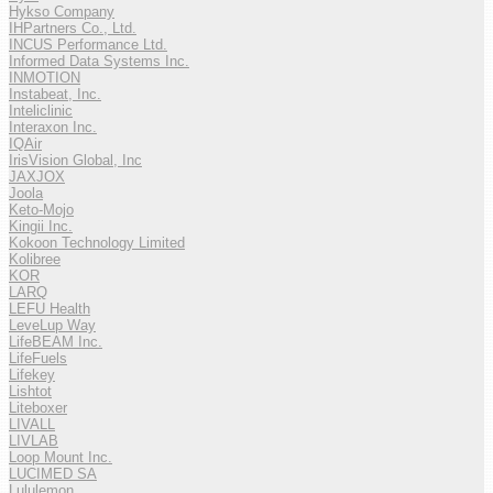
Hykso Company
IHPartners Co., Ltd.
INCUS Performance Ltd.
Informed Data Systems Inc.
INMOTION
Instabeat, Inc.
Inteliclinic
Interaxon Inc.
IQAir
IrisVision Global, Inc
JAXJOX
Joola
Keto-Mojo
Kingii Inc.
Kokoon Technology Limited
Kolibree
KOR
LARQ
LEFU Health
LeveLup Way
LifeBEAM Inc.
LifeFuels
Lifekey
Lishtot
Liteboxer
LIVALL
LIVLAB
Loop Mount Inc.
LUCIMED SA
Lululemon