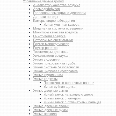
Управление умным домом
Анализатор качества воздуха
Аромодиффузор
Голосовой помощник с дисплеем
Датчики погоды
Камеры видеонаблюдения
Умная уличная камера
Модульная система освещения
Мониторы качества воздуха
Очистители воздуха
Потолочные светильники
Роутер-маршрутизатор
Роутер-репитер
Термометры для мяса
Увлажнители воздуха
Умная видеоняня
Умная прикроватная тумба
Умная система безопасности
Умная цифровая фоторамка
Умные будильники
Умные гаджеты
Портативные солнечные панели
Умная зубная щетка
Умные дверные замки
Умный замок на входную дверь
Умный замок с камерой
Умный замок с отпечатками пальцев
Умные дверные звонки
Умные дверные ручки
Умные зеркала