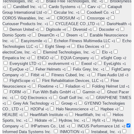
Technologies, Inc.
Brake Free Technologies, Inc.
Brooklyness
+1
+1
Candibell Inc.
Cardo Systems
Carv
Catapult
+1
+1
+1
+2
Group International Ltd
Circular Inc.
Coodwell Co.
+3
+1
+1
COROS Wearables, Inc.
CROSIUM
Crossrope
+4
+1
+2
Curiouser Products Inc.
CYCLEAGLE CO.,LTD
DarioHealth
+1
+1
+1
Demon United
Digitsole
Diveroid
Docooler
+1
+4
+1
+1
Domio Sports
DreamOn
Dreem
Earable Neuroscience
+2
+1
+1
Inc.
Easyinsmile
Echelon Fitness Multimedia LLC
Echo
+1
+1
+1
Technologies LLC
Eight Sleep
Eko Devices
+1
+4
+3
electroCore, Inc.
Elemind Technologies, Inc.
Elo
+1
+1
+1
Empatica Inc
ENGO
EQUA Company
eSight Corp
+2
+2
+1
+2
Everysight LTD
evolvemvmt
Ewool
EyeLights
+1
+1
+2
+1
EyeQue
Feher Helmets
Felix Grey, Inc.
FightCamp
+2
+1
+1
Company
Fitbit
Fitness Cubed, Inc.
Flare Audio Ltd
+3
+6
+1
+3
FlightScope
Flint Rehabilitation Devices, LLC
Flow
+1
+1
Neuroscience
Flowtime
Foladion
Folding Helmet Ltd
+1
+1
+1
+1
FORM
Fun With Balls GmbH
Garmin
Ghost Pacer
+3
+1
+2
inc.
GQ Electronics
Graff Golf Inc.
GRAPHENE TIMES
+1
+1
+1
Grey Ark Technology
Growp
GYENNO Technologies
+1
+1
+1
CO., LTD
H2OPal
Halo Neuroscience
Hapbee
+1
+1
+2
+2
HEALBE
HeartMath Institute
HeartMath, Inc
Helios
+1
+1
+1
Sports, Inc.
Hidrate
Hydrow, Inc.
Hyfit
Hykso
+1
+9
+1
+1
Company
IHPartners Co., Ltd.
INCUS Performance Ltd.
+1
+1
+2
Informed Data Systems Inc.
INMOTION
Instabeat, Inc.
+1
+1