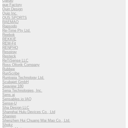
Qardio
que Factory
Quin Design
Quip Inc.
QUS SPORTS
RAEMAO
Rapsodo
Re-Time Pty Ltd.
Reebok
REKKIE
REM-Fit
RENPHO
Respiray
Resteck
ReTiSense LLC
Ross Oltorik Company
Rubbee
RunScribe
Runtopia Technology Ltd.
Scubajet GmbH
Seaview 180
Sena Technologies, Inc.
Sens.ai
Sensables.io IAQ
Sense-U
Sha Design LLC
Shanghai Hulu Devices Co., Ltd
Shanren
Shenzhen Hui Chuang Wai Mao Co., Ltd.
Shokz