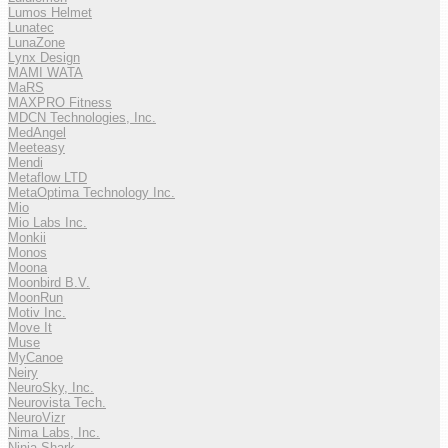
Lumos Helmet
Lunatec
LunaZone
Lynx Design
MAMI WATA
MaRS
MAXPRO Fitness
MDCN Technologies, Inc.
MedAngel
Meeteasy
Mendi
Metaflow LTD
MetaOptima Technology Inc.
Mio
Mio Labs Inc.
Monkii
Monos
Moona
Moonbird B.V.
MoonRun
Motiv Inc.
Move It
Muse
MyCanoe
Neiry
NeuroSky, Inc.
Neurovista Tech.
NeuroVizr
Nima Labs, Inc.
Ninja Shark