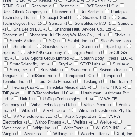
Time Pty Ltd.
Reebok
REKKIE
REM-Fit
+2
+1
+1
+3
RENPHO
Respiray
Resteck
ReTiSense LLC
+1
+1
+1
+1
Ross Oltorik Company
Rubbee
RunScribe
Runtopia
+1
+1
+1
Technology Ltd.
Scubajet GmbH
Seaview 180
Sena
+1
+1
+1
Technologies, Inc.
Sens.ai
Sensables.io IAQ
Sense-U
+19
+1
+1
Sha Design LLC
Shanghai Hulu Devices Co., Ltd
+1
+1
+1
Shanren
Shenzhen Hui Chuang Wai Mao Co., Ltd.
Shokz
+2
+1
+1
Simple Matters
SiQ
Skulpt, Inc.
SleepScore Labs
+1
+1
+1
Smartmat
Snowfeet s.r.o.
Somni
Spalding
+1
+1
+2
+1
+1
Sperax
SPRYNG Company
Spyra GmbH
SQUEGG
+1
+1
+1
Inc.
STATSports Group Limited
Stealth Body Fitness, LLC
+1
+2
+1
StratoScientific, Inc.
Stryd
STYR Labs
Sublue
+1
+1
+1
+1
Sunu, Inc.
SurviMate
Swagtron
Swimmo Inc.
+1
+1
+1
+1
Tangram
TellSpec Inc.
Tempdrop LLC
Tempo
+1
+1
+1
+1
Tennibot Inc.
Terra-Glide Fitness
Teslong
The Beam
+1
+1
+1
+1
TheCrazyCap
Thinklabs Medical LLC
ThinOPTICS
+1
+1
+6
TriEye
UBO-Technologies, LLC
Ultrahuman Healthcare Pvt
+2
+1
Ltd
Unit 1
UpRightTechnologies Ltd.
V-WHITE
+2
+1
+4
Company
Vaha Technologies Ltd
Velites Sport
Verilux
+1
+1
+1
Inc.
Vibis
VIRFIT Corp.
Vitruvian Investments Pty Ltd
+2
+1
+1
VMAS Solutions, LLC
Vuzix Corporation
VVFLY
+2
+2
+1
Electronics
Wahoo Fitness
Welltiss
Wellue
+1
+1
+1
+1
Wetsleeve
Whipr Inc.
WhiteTooth
WHOOP, INC.
+1
+1
+1
+2
Wing
Wissmiss
Withings
Wonder Fitter
XFit, Inc.
+1
+1
+8
+2