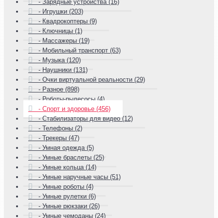
- Зарядные устройства (16)
- Игрушки (203)
- Квадрокоптеры (9)
- Ключницы (1)
- Массажеры (19)
- Мобильный транспорт (63)
- Музыка (120)
- Наушники (131)
- Очки виртуальной реальности (29)
- Разное (898)
- Роботы-пылесосы (4)
- Спорт и здоровье (456)
- Стабилизаторы для видео (12)
- Телефоны (2)
- Трекеры (47)
- Умная одежда (5)
- Умные браслеты (25)
- Умные кольца (14)
- Умные наручные часы (51)
- Умные роботы (4)
- Умные рулетки (6)
- Умные рюкзаки (26)
- Умные чемоданы (24)