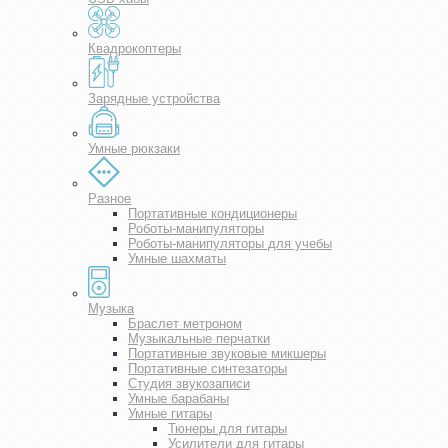
Квадрокоптеры
Зарядные устройства
Умные рюкзаки
Разное
Портативные кондиционеры
Роботы-манипуляторы
Роботы-манипуляторы для учебы
Умные шахматы
Музыка
Браслет метроном
Музыкальные перчатки
Портативные звуковые микшеры
Портативные синтезаторы
Студия звукозаписи
Умные барабаны
Умные гитары
Тюнеры для гитары
Усилители для гитары