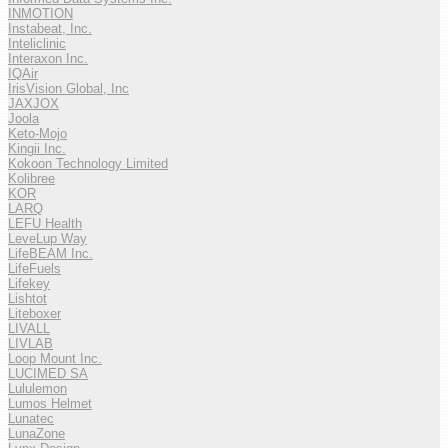
INMOTION
Instabeat, Inc.
Inteliclinic
Interaxon Inc.
IQAir
IrisVision Global, Inc
JAXJOX
Joola
Keto-Mojo
Kingii Inc.
Kokoon Technology Limited
Kolibree
KOR
LARQ
LEFU Health
LeveLup Way
LifeBEAM Inc.
LifeFuels
Lifekey
Lishtot
Liteboxer
LIVALL
LIVLAB
Loop Mount Inc.
LUCIMED SA
Lululemon
Lumos Helmet
Lunatec
LunaZone