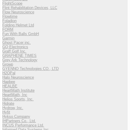
FlightScope
Flint Rehabilitation Devices, LLC
Flow Neuroscience
Flowtime
Foladion
Folding Helmet Ltd
FORM
Fun With Balls GmbH
Garmin
Ghost Pacer inc.
GQ Electronics
Graff Golf Inc.
GRAPHENE TIMES
Grey Ark Technology
Growp
GYENNO Technologies CO., LTD
H2OPal
Halo Neuroscience
Hapbee
HEALBE
HeartMath Institute
HeartMath, Inc
Helios Sports, Inc.
Hidrate
Hydrow, Inc.
Hyfit
Hykso Company
IHPartners Co., Ltd.
INCUS Performance Ltd.
Informed Data Systems Inc.