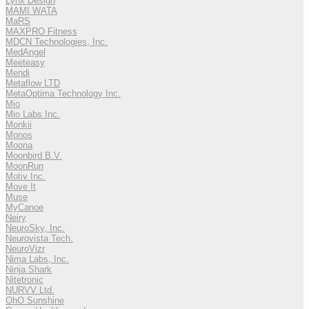
Lynx Design
MAMI WATA
MaRS
MAXPRO Fitness
MDCN Technologies, Inc.
MedAngel
Meeteasy
Mendi
Metaflow LTD
MetaOptima Technology Inc.
Mio
Mio Labs Inc.
Monkii
Monos
Moona
Moonbird B.V.
MoonRun
Motiv Inc.
Move It
Muse
MyCanoe
Neiry
NeuroSky, Inc.
Neurovista Tech.
NeuroVizr
Nima Labs, Inc.
Ninja Shark
Nitetronic
NURVV Ltd.
OhO Sunshine