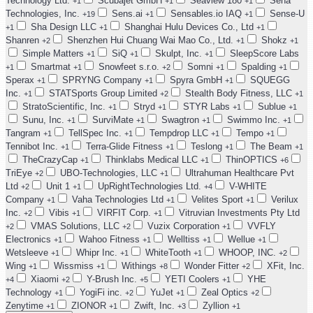
Technology Ltd.
Scubajet GmbH
Seaview 180
Sena
+1
+1
+1
Technologies, Inc.
Sens.ai
Sensables.io IAQ
Sense-U
+19
+1
+1
Sha Design LLC
Shanghai Hulu Devices Co., Ltd
+1
+1
+1
Shanren
Shenzhen Hui Chuang Wai Mao Co., Ltd.
Shokz
+2
+1
+1
Simple Matters
SiQ
Skulpt, Inc.
SleepScore Labs
+1
+1
+1
Smartmat
Snowfeet s.r.o.
Somni
Spalding
+1
+1
+2
+1
+1
Sperax
SPRYNG Company
Spyra GmbH
SQUEGG
+1
+1
+1
Inc.
STATSports Group Limited
Stealth Body Fitness, LLC
+1
+2
+1
StratoScientific, Inc.
Stryd
STYR Labs
Sublue
+1
+1
+1
+1
Sunu, Inc.
SurviMate
Swagtron
Swimmo Inc.
+1
+1
+1
+1
Tangram
TellSpec Inc.
Tempdrop LLC
Tempo
+1
+1
+1
+1
Tennibot Inc.
Terra-Glide Fitness
Teslong
The Beam
+1
+1
+1
+1
TheCrazyCap
Thinklabs Medical LLC
ThinOPTICS
+1
+1
+6
TriEye
UBO-Technologies, LLC
Ultrahuman Healthcare Pvt
+2
+1
Ltd
Unit 1
UpRightTechnologies Ltd.
V-WHITE
+2
+1
+4
Company
Vaha Technologies Ltd
Velites Sport
Verilux
+1
+1
+1
Inc.
Vibis
VIRFIT Corp.
Vitruvian Investments Pty Ltd
+2
+1
+1
VMAS Solutions, LLC
Vuzix Corporation
VVFLY
+2
+2
+1
Electronics
Wahoo Fitness
Welltiss
Wellue
+1
+1
+1
+1
Wetsleeve
Whipr Inc.
WhiteTooth
WHOOP, INC.
+1
+1
+1
+2
Wing
Wissmiss
Withings
Wonder Fitter
XFit, Inc.
+1
+1
+8
+2
Xiaomi
Y-Brush Inc.
YETI Coolers
YHE
+4
+2
+5
+1
Technology
YogiFi inc.
YuJet
Zeal Optics
+1
+2
+1
+2
Zenytime
ZIONOR
Zwift, Inc.
Zyllion
+1
+1
+3
+1