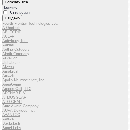
Показать все
Наличие
В наличии
1
Найдено
Fourth Frontier Technologies LLC
A-Onetech
ABLEGRID
ACLFF
Activbody, Inc.
Adidas
Aethia Outdoors
Airofit Company
AliveCor
alphabeats
Alveos
Amabrush
Amazfit
Apollo Neuroscience, Inc
AquaGenie
Arccos Golf, LLC
ARENAR B.V.
ATMOSGEAR
ATO-GEAR
Aura Aware Company
AURA Devices Inc.
AVANTGO
Awake
Backslash
Bagel Labs