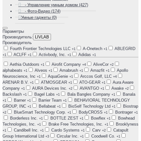
- Управление умным домом (427)
- Фото-Видео (174)
Умные гаджеты (0)
Параметры
Производитель:
LIVLAB
Производитель
Fourth Frontier Technologies LLC
A-Onetech
ABLEGRID
+1
+1
ACLFF
Activbody, Inc.
Adidas
+1
+1
+1
+1
Aethia Outdoors
Airofit Company
AliveCor
+1
+4
+2
alphabeats
Alveos
Amabrush
Amazfit
Apollo
+1
+1
+1
+1
Neuroscience, Inc
AquaGenie
Arccos Golf, LLC
+1
+1
+4
ARENAR B.V.
ATMOSGEAR
ATO-GEAR
Aura Aware
+1
+1
+1
Company
AURA Devices Inc.
AVANTGO
Awake
+1
+2
+1
+2
Backslash
Bagel Labs
Bala Bangles Company
Banala
+1
+1
+1
Barner
Barrier Team
BEHAVIORAL TECHNOLOGY
+1
+1
+1
GROUP, INC
Bellabeat
BioSelf Technology Ltd
Biostrap
+1
+1
+1
BlueSmart Technology Corp.
BodyCROSS
Bontrager
+2
+1
+1
+1
Borderless Inc.
BOTTLE ZEST
Bowflex
Bowhead
+1
+1
+1
Technologies, Inc.
Brake Free Technologies, Inc.
Brooklyness
+1
+1
Candibell Inc.
Cardo Systems
Carv
Catapult
+1
+1
+1
+2
Group International Ltd
Circular Inc.
Coodwell Co.
+3
+1
+1