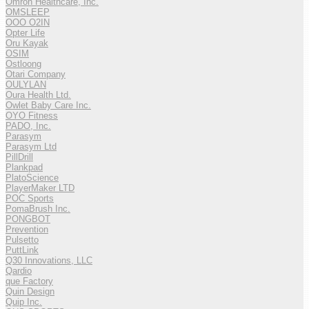
Omron Healthcare, Inc.
OMSLEEP
OOO O2IN
Opter Life
Oru Kayak
OSIM
Ostloong
Otari Company
OULYLAN
Oura Health Ltd.
Owlet Baby Care Inc.
OYO Fitness
PADO, Inc.
Parasym
Parasym Ltd
PillDrill
Plankpad
PlatoScience
PlayerMaker LTD
POC Sports
PomaBrush Inc.
PONGBOT
Prevention
Pulsetto
PuttLink
Q30 Innovations, LLC
Qardio
que Factory
Quin Design
Quip Inc.