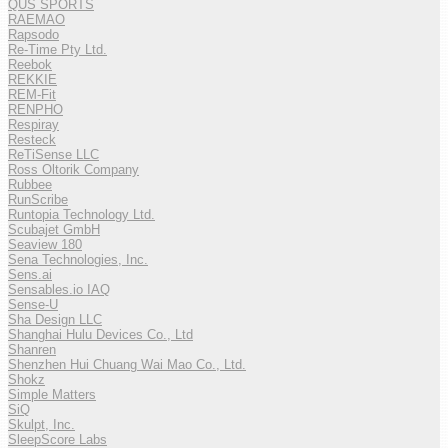
QUS SPORTS
RAEMAO
Rapsodo
Re-Time Pty Ltd.
Reebok
REKKIE
REM-Fit
RENPHO
Respiray
Resteck
ReTiSense LLC
Ross Oltorik Company
Rubbee
RunScribe
Runtopia Technology Ltd.
Scubajet GmbH
Seaview 180
Sena Technologies, Inc.
Sens.ai
Sensables.io IAQ
Sense-U
Sha Design LLC
Shanghai Hulu Devices Co., Ltd
Shanren
Shenzhen Hui Chuang Wai Mao Co., Ltd.
Shokz
Simple Matters
SiQ
Skulpt, Inc.
SleepScore Labs