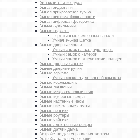
Увлажнители воздуха
Умная видеоняня
Умная прикроватная тумба
Умная система безопасности
Умная цифровая фоторамка
Умные будильники
Умные гаджеты
Портативные солнечные панели
Умная зубная щетка
Умные дверные замки
Умный замок на входную дверь
Умный замок с камерой
Умный замок с отпечатками пальцев
Умные дверные звонки
Умные дверные ручки
Умные зеркала
Умные зеркала для ванной комнаты
Умные кофемашины
Умные лампочки
Умные микроволновые печи
Умные мусорные ведра
Умные настенные часы
Умные настольные лампы
Умные ночники
Умные роутеры
Умные чайники
Умные электронные сейфы
Умный датчик дыма
Устройства для управления жалюзи
Устройства для успокоения