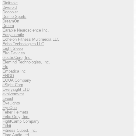
Digitsole
Diveroid
Docooler
Domio Sports
DreamOn
Dreem
Earable Neuroscience Inc.
Easyinsmile
Echelon Fitness Multimedia LLC
Echo Technologies LLC
Eight Sleep
Eko Devices
electroCore, Inc.
Elemind Technologies, Inc.
Elo
Empatica Inc
ENGO
EQUA Company
eSight Corp
Everysight LTD
evolvemvmt
Ewool
EyeLights
EyeQue
Feher Helmets
Felix Grey, Inc.
FightCamp Company
Fitbit
Fitness Cubed, Inc.
Flare Audio Ltd