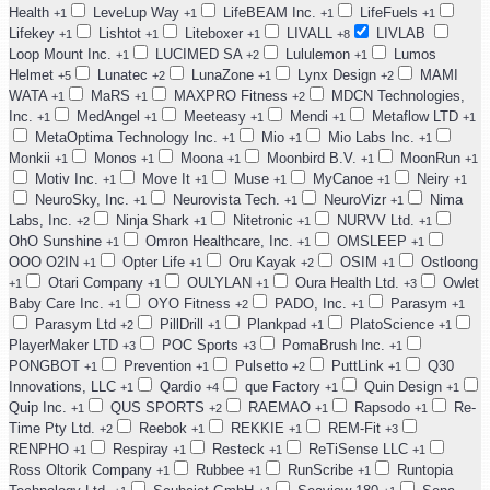
Health
LeveLup Way
LifeBEAM Inc.
LifeFuels
+1
+1
+1
+1
Lifekey
Lishtot
Liteboxer
LIVALL
LIVLAB
+1
+1
+1
+8
Loop Mount Inc.
LUCIMED SA
Lululemon
Lumos
+1
+2
+1
Helmet
Lunatec
LunaZone
Lynx Design
MAMI
+5
+2
+1
+2
WATA
MaRS
MAXPRO Fitness
MDCN Technologies,
+1
+1
+2
Inc.
MedAngel
Meeteasy
Mendi
Metaflow LTD
+1
+1
+1
+1
+1
MetaOptima Technology Inc.
Mio
Mio Labs Inc.
+1
+1
+1
Monkii
Monos
Moona
Moonbird B.V.
MoonRun
+1
+1
+1
+1
+1
Motiv Inc.
Move It
Muse
MyCanoe
Neiry
+1
+1
+1
+1
+1
NeuroSky, Inc.
Neurovista Tech.
NeuroVizr
Nima
+1
+1
+1
Labs, Inc.
Ninja Shark
Nitetronic
NURVV Ltd.
+2
+1
+1
+1
OhO Sunshine
Omron Healthcare, Inc.
OMSLEEP
+1
+1
+1
OOO O2IN
Opter Life
Oru Kayak
OSIM
Ostloong
+1
+1
+2
+1
Otari Company
OULYLAN
Oura Health Ltd.
Owlet
+1
+1
+1
+3
Baby Care Inc.
OYO Fitness
PADO, Inc.
Parasym
+1
+2
+1
+1
Parasym Ltd
PillDrill
Plankpad
PlatoScience
+2
+1
+1
+1
PlayerMaker LTD
POC Sports
PomaBrush Inc.
+3
+3
+1
PONGBOT
Prevention
Pulsetto
PuttLink
Q30
+1
+1
+2
+1
Innovations, LLC
Qardio
que Factory
Quin Design
+1
+4
+1
+1
Quip Inc.
QUS SPORTS
RAEMAO
Rapsodo
Re-
+1
+2
+1
+1
Time Pty Ltd.
Reebok
REKKIE
REM-Fit
+2
+1
+1
+3
RENPHO
Respiray
Resteck
ReTiSense LLC
+1
+1
+1
+1
Ross Oltorik Company
Rubbee
RunScribe
Runtopia
+1
+1
+1