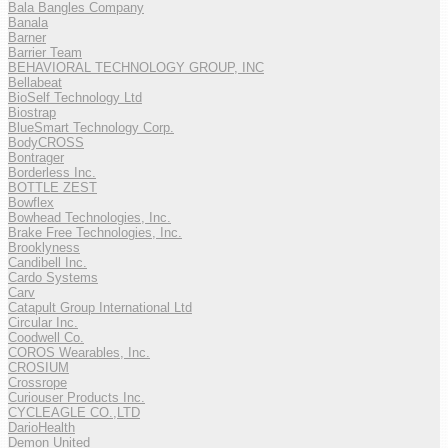
Bala Bangles Company
Banala
Barner
Barrier Team
BEHAVIORAL TECHNOLOGY GROUP, INC
Bellabeat
BioSelf Technology Ltd
Biostrap
BlueSmart Technology Corp.
BodyCROSS
Bontrager
Borderless Inc.
BOTTLE ZEST
Bowflex
Bowhead Technologies, Inc.
Brake Free Technologies, Inc.
Brooklyness
Candibell Inc.
Cardo Systems
Carv
Catapult Group International Ltd
Circular Inc.
Coodwell Co.
COROS Wearables, Inc.
CROSIUM
Crossrope
Curiouser Products Inc.
CYCLEAGLE CO.,LTD
DarioHealth
Demon United