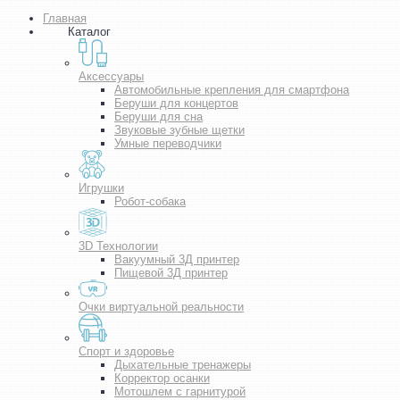
Главная
Каталог
Аксессуары
Автомобильные крепления для смартфона
Беруши для концертов
Беруши для сна
Звуковые зубные щетки
Умные переводчики
Игрушки
Робот-собака
3D Технологии
Вакуумный 3Д принтер
Пищевой 3Д принтер
Очки виртуальной реальности
Спорт и здоровье
Дыхательные тренажеры
Корректор осанки
Мотошлем с гарнитурой