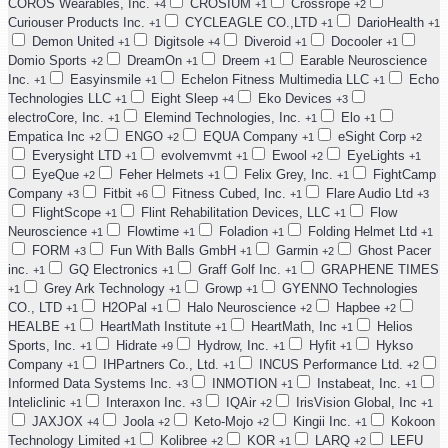
COROS Wearables, Inc.
CROSIUM
Crossrope
+4
+1
+2
Curiouser Products Inc.
CYCLEAGLE CO.,LTD
DarioHealth
+1
+1
+1
Demon United
Digitsole
Diveroid
Docooler
+1
+4
+1
+1
Domio Sports
DreamOn
Dreem
Earable Neuroscience
+2
+1
+1
Inc.
Easyinsmile
Echelon Fitness Multimedia LLC
Echo
+1
+1
+1
Technologies LLC
Eight Sleep
Eko Devices
+1
+4
+3
electroCore, Inc.
Elemind Technologies, Inc.
Elo
+1
+1
+1
Empatica Inc
ENGO
EQUA Company
eSight Corp
+2
+2
+1
+2
Everysight LTD
evolvemvmt
Ewool
EyeLights
+1
+1
+2
+1
EyeQue
Feher Helmets
Felix Grey, Inc.
FightCamp
+2
+1
+1
Company
Fitbit
Fitness Cubed, Inc.
Flare Audio Ltd
+3
+6
+1
+3
FlightScope
Flint Rehabilitation Devices, LLC
Flow
+1
+1
Neuroscience
Flowtime
Foladion
Folding Helmet Ltd
+1
+1
+1
+1
FORM
Fun With Balls GmbH
Garmin
Ghost Pacer
+3
+1
+2
inc.
GQ Electronics
Graff Golf Inc.
GRAPHENE TIMES
+1
+1
+1
Grey Ark Technology
Growp
GYENNO Technologies
+1
+1
+1
CO., LTD
H2OPal
Halo Neuroscience
Hapbee
+1
+1
+2
+2
HEALBE
HeartMath Institute
HeartMath, Inc
Helios
+1
+1
+1
Sports, Inc.
Hidrate
Hydrow, Inc.
Hyfit
Hykso
+1
+9
+1
+1
Company
IHPartners Co., Ltd.
INCUS Performance Ltd.
+1
+1
+2
Informed Data Systems Inc.
INMOTION
Instabeat, Inc.
+3
+1
+1
Inteliclinic
Interaxon Inc.
IQAir
IrisVision Global, Inc
+1
+3
+2
+1
JAXJOX
Joola
Keto-Mojo
Kingii Inc.
Kokoon
+4
+2
+2
+1
Technology Limited
Kolibree
KOR
LARQ
LEFU
+1
+2
+1
+2