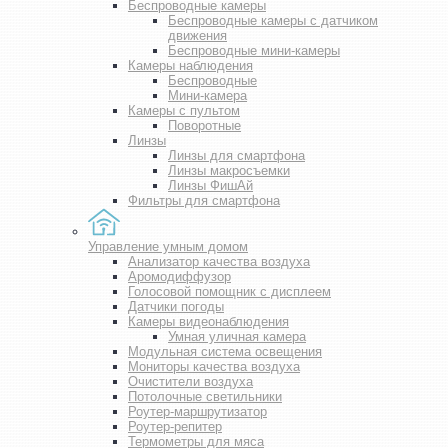
Беспроводные камеры
Беспроводные камеры с датчиком
движения
Беспроводные мини-камеры
Камеры наблюдения
Беспроводные
Мини-камера
Камеры с пультом
Поворотные
Линзы
Линзы для смартфона
Линзы макросъемки
Линзы ФишАй
Фильтры для смартфона
Управление умным домом
Анализатор качества воздуха
Аромодиффузор
Голосовой помощник с дисплеем
Датчики погоды
Камеры видеонаблюдения
Умная уличная камера
Модульная система освещения
Мониторы качества воздуха
Очистители воздуха
Потолочные светильники
Роутер-маршрутизатор
Роутер-репитер
Термометры для мяса