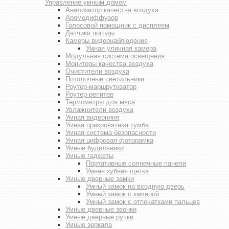
Управление умным домом
Анализатор качества воздуха
Аромодиффузор
Голосовой помощник с дисплеем
Датчики погоды
Камеры видеонаблюдения
Умная уличная камера
Модульная система освещения
Мониторы качества воздуха
Очистители воздуха
Потолочные светильники
Роутер-маршрутизатор
Роутер-репитер
Термометры для мяса
Увлажнители воздуха
Умная видеоняня
Умная прикроватная тумба
Умная система безопасности
Умная цифровая фоторамка
Умные будильники
Умные гаджеты
Портативные солнечные панели
Умная зубная щетка
Умные дверные замки
Умный замок на входную дверь
Умный замок с камерой
Умный замок с отпечатками пальцев
Умные дверные звонки
Умные дверные ручки
Умные зеркала