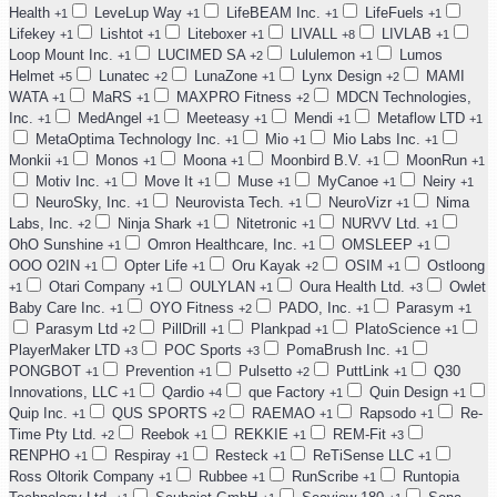
Health
LeveLup Way
LifeBEAM Inc.
LifeFuels
+1
+1
+1
+1
Lifekey
Lishtot
Liteboxer
LIVALL
LIVLAB
+1
+1
+1
+8
+1
Loop Mount Inc.
LUCIMED SA
Lululemon
Lumos
+1
+2
+1
Helmet
Lunatec
LunaZone
Lynx Design
MAMI
+5
+2
+1
+2
WATA
MaRS
MAXPRO Fitness
MDCN Technologies,
+1
+1
+2
Inc.
MedAngel
Meeteasy
Mendi
Metaflow LTD
+1
+1
+1
+1
+1
MetaOptima Technology Inc.
Mio
Mio Labs Inc.
+1
+1
+1
Monkii
Monos
Moona
Moonbird B.V.
MoonRun
+1
+1
+1
+1
+1
Motiv Inc.
Move It
Muse
MyCanoe
Neiry
+1
+1
+1
+1
+1
NeuroSky, Inc.
Neurovista Tech.
NeuroVizr
Nima
+1
+1
+1
Labs, Inc.
Ninja Shark
Nitetronic
NURVV Ltd.
+2
+1
+1
+1
OhO Sunshine
Omron Healthcare, Inc.
OMSLEEP
+1
+1
+1
OOO O2IN
Opter Life
Oru Kayak
OSIM
Ostloong
+1
+1
+2
+1
Otari Company
OULYLAN
Oura Health Ltd.
Owlet
+1
+1
+1
+3
Baby Care Inc.
OYO Fitness
PADO, Inc.
Parasym
+1
+2
+1
+1
Parasym Ltd
PillDrill
Plankpad
PlatoScience
+2
+1
+1
+1
PlayerMaker LTD
POC Sports
PomaBrush Inc.
+3
+3
+1
PONGBOT
Prevention
Pulsetto
PuttLink
Q30
+1
+1
+2
+1
Innovations, LLC
Qardio
que Factory
Quin Design
+1
+4
+1
+1
Quip Inc.
QUS SPORTS
RAEMAO
Rapsodo
Re-
+1
+2
+1
+1
Time Pty Ltd.
Reebok
REKKIE
REM-Fit
+2
+1
+1
+3
RENPHO
Respiray
Resteck
ReTiSense LLC
+1
+1
+1
+1
Ross Oltorik Company
Rubbee
RunScribe
Runtopia
+1
+1
+1