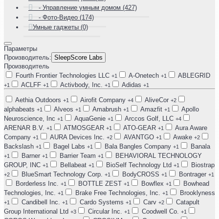
- Управление умным домом (427)
- Фото-Видео (174)
Умные гаджеты (0)
Параметры
Производитель:
SleepScore Labs
Производитель
Fourth Frontier Technologies LLC
A-Onetech
ABLEGRID
+1
+1
ACLFF
Activbody, Inc.
Adidas
+1
+1
+1
+1
Aethia Outdoors
Airofit Company
AliveCor
+1
+4
+2
alphabeats
Alveos
Amabrush
Amazfit
Apollo
+1
+1
+1
+1
Neuroscience, Inc
AquaGenie
Arccos Golf, LLC
+1
+1
+4
ARENAR B.V.
ATMOSGEAR
ATO-GEAR
Aura Aware
+1
+1
+1
Company
AURA Devices Inc.
AVANTGO
Awake
+1
+2
+1
+2
Backslash
Bagel Labs
Bala Bangles Company
Banala
+1
+1
+1
Barner
Barrier Team
BEHAVIORAL TECHNOLOGY
+1
+1
+1
GROUP, INC
Bellabeat
BioSelf Technology Ltd
Biostrap
+1
+1
+1
BlueSmart Technology Corp.
BodyCROSS
Bontrager
+2
+1
+1
+1
Borderless Inc.
BOTTLE ZEST
Bowflex
Bowhead
+1
+1
+1
Technologies, Inc.
Brake Free Technologies, Inc.
Brooklyness
+1
+1
Candibell Inc.
Cardo Systems
Carv
Catapult
+1
+1
+1
+2
Group International Ltd
Circular Inc.
Coodwell Co.
+3
+1
+1