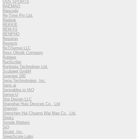
QUS SPORTS
RAEMAO
Rapsodo
Re-Time Pty Ltd.
Reebok
REKKIE
REM-Fit
RENPHO
Respiray
Resteck
ReTiSense LLC
Ross Oltorik Company
Rubbee
RunScribe
Runtopia Technology Ltd.
Scubajet GmbH
Seaview 180
Sena Technologies, Inc.
Sens.ai
Sensables.io IAQ
Sense-U
Sha Design LLC
Shanghai Hulu Devices Co., Ltd
Shanren
Shenzhen Hui Chuang Wai Mao Co., Ltd.
Shokz
Simple Matters
SiQ
Skulpt, Inc.
SleepScore Labs