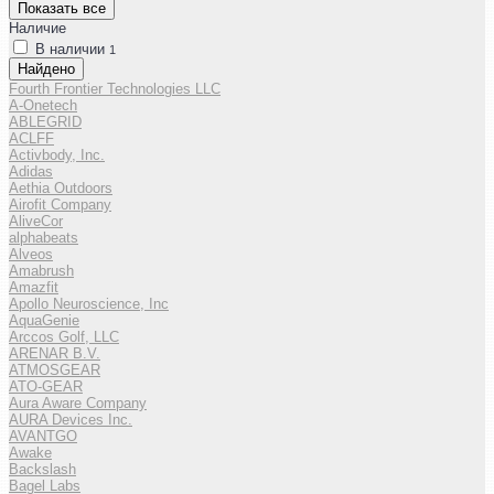
Показать все
Наличие
В наличии
1
Найдено
Fourth Frontier Technologies LLC
A-Onetech
ABLEGRID
ACLFF
Activbody, Inc.
Adidas
Aethia Outdoors
Airofit Company
AliveCor
alphabeats
Alveos
Amabrush
Amazfit
Apollo Neuroscience, Inc
AquaGenie
Arccos Golf, LLC
ARENAR B.V.
ATMOSGEAR
ATO-GEAR
Aura Aware Company
AURA Devices Inc.
AVANTGO
Awake
Backslash
Bagel Labs