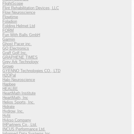
FlightScope
Flint Rehabilitation Devices, LLC
Flow Neuroscience
Flowtime
Foladion
Folding Helmet Ltd
FORM
Fun With Balls GmbH
Garmin
Ghost Pacer inc.
GQ Electronics
Graff Golf Inc.
GRAPHENE TIMES
Grey Ark Technology
Growp
GYENNO Technologies CO., LTD
H2OPal
Halo Neuroscience
Hapbee
HEALBE
HeartMath Institute
HeartMath, Inc
Helios Sports, Inc.
Hidrate
Hydrow, Inc.
Hyfit
Hykso Company
IHPartners Co., Ltd.
INCUS Performance Ltd.
Informed Data Systems Inc.