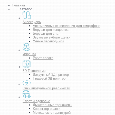
Главная
Каталог
Аксессуары
Автомобильные крепления для смартфона
Беруши для концертов
Беруши для сна
Звуковые зубные щетки
Умные переводчики
Игрушки
Робот-собака
3D Технологии
Вакуумный 3Д принтер
Пищевой 3Д принтер
Очки виртуальной реальности
Спорт и здоровье
Дыхательные тренажеры
Корректор осанки
Мотошлем с гарнитурой