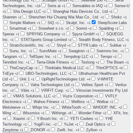
Technology Ltd.
Scubajet GmbH
Seaview 180
Sena
+1
+1
+1
Technologies, Inc.
Sens.ai
Sensables.io IAQ
Sense-U
+19
+1
+1
Sha Design LLC
Shanghai Hulu Devices Co., Ltd
+1
+1
+1
Shanren
Shenzhen Hui Chuang Wai Mao Co., Ltd.
Shokz
+2
+1
+1
Simple Matters
SiQ
Skulpt, Inc.
SleepScore Labs
+1
+1
+1
Smartmat
Snowfeet s.r.o.
Somni
Spalding
+1
+2
+1
+1
Sperax
SPRYNG Company
Spyra GmbH
SQUEGG
+1
+1
+1
Inc.
STATSports Group Limited
Stealth Body Fitness, LLC
+1
+2
+1
StratoScientific, Inc.
Stryd
STYR Labs
Sublue
+1
+1
+1
+1
Sunu, Inc.
SurviMate
Swagtron
Swimmo Inc.
+1
+1
+1
+1
Tangram
TellSpec Inc.
Tempdrop LLC
Tempo
+1
+1
+1
+1
Tennibot Inc.
Terra-Glide Fitness
Teslong
The Beam
+1
+1
+1
+1
TheCrazyCap
Thinklabs Medical LLC
ThinOPTICS
+1
+1
+6
TriEye
UBO-Technologies, LLC
Ultrahuman Healthcare Pvt
+2
+1
Ltd
Unit 1
UpRightTechnologies Ltd.
V-WHITE
+2
+1
+4
Company
Vaha Technologies Ltd
Velites Sport
Verilux
+1
+1
+1
Inc.
Vibis
VIRFIT Corp.
Vitruvian Investments Pty Ltd
+2
+1
+1
VMAS Solutions, LLC
Vuzix Corporation
VVFLY
+2
+2
+1
Electronics
Wahoo Fitness
Welltiss
Wellue
+1
+1
+1
+1
Wetsleeve
Whipr Inc.
WhiteTooth
WHOOP, INC.
+1
+1
+1
+2
Wing
Wissmiss
Withings
Wonder Fitter
XFit, Inc.
+1
+1
+8
+2
Xiaomi
Y-Brush Inc.
YETI Coolers
YHE
+4
+2
+5
+1
Technology
YogiFi inc.
YuJet
Zeal Optics
+1
+2
+1
+2
Zenytime
ZIONOR
Zwift, Inc.
Zyllion
+1
+1
+3
+1