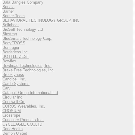
Bala Bangles Company
Banala
Barner
Barrier Team
BEHAVIORAL TECHNOLOGY GROUP, INC
Bellabeat
BioSelf Technology Ltd
Biostrap
BlueSmart Technology Corp.
BodyCROSS
Bontrager
Borderless Inc.
BOTTLE ZEST
Bowflex
Bowhead Technologies, Inc.
Brake Free Technologies, Inc.
Brooklyness
Candibell Inc.
Cardo Systems
Carv
Catapult Group International Ltd
Circular Inc.
Coodwell Co.
COROS Wearables, Inc.
CROSIUM
Crossrope
Curiouser Products Inc.
CYCLEAGLE CO.,LTD
DarioHealth
Demon United