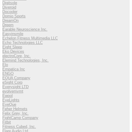
Digitsole
Diveroid
Docooler
Domio Sports
DreamOn
Dreem
Earable Neuroscience Inc.
Easyinsmile
Echelon Fitness Multimedia LLC
Echo Technologies LLC
Eight Sleep
Eko Devices
electroCore, Inc.
Elemind Technologies, Inc.
Elo
Empatica Inc
ENGO
EQUA Company
eSight Corp
Everysight LTD
evolvemvmt
Ewool
EyeLights
EyeQue
Feher Helmets
Felix Grey, Inc.
FightCamp Company
Fitbit
Fitness Cubed, Inc.
Flare Audio Ltd