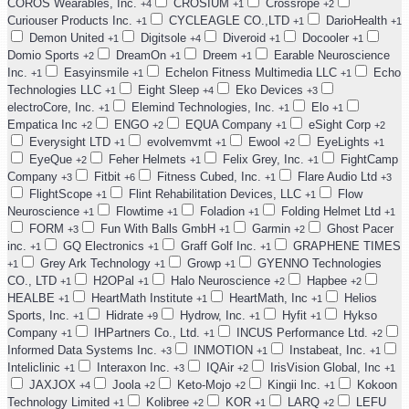
COROS Wearables, Inc.
CROSIUM
Crossrope
+4
+1
+2
Curiouser Products Inc.
CYCLEAGLE CO.,LTD
DarioHealth
+1
+1
+1
Demon United
Digitsole
Diveroid
Docooler
+1
+4
+1
+1
Domio Sports
DreamOn
Dreem
Earable Neuroscience
+2
+1
+1
Inc.
Easyinsmile
Echelon Fitness Multimedia LLC
Echo
+1
+1
+1
Technologies LLC
Eight Sleep
Eko Devices
+1
+4
+3
electroCore, Inc.
Elemind Technologies, Inc.
Elo
+1
+1
+1
Empatica Inc
ENGO
EQUA Company
eSight Corp
+2
+2
+1
+2
Everysight LTD
evolvemvmt
Ewool
EyeLights
+1
+1
+2
+1
EyeQue
Feher Helmets
Felix Grey, Inc.
FightCamp
+2
+1
+1
Company
Fitbit
Fitness Cubed, Inc.
Flare Audio Ltd
+3
+6
+1
+3
FlightScope
Flint Rehabilitation Devices, LLC
Flow
+1
+1
Neuroscience
Flowtime
Foladion
Folding Helmet Ltd
+1
+1
+1
+1
FORM
Fun With Balls GmbH
Garmin
Ghost Pacer
+3
+1
+2
inc.
GQ Electronics
Graff Golf Inc.
GRAPHENE TIMES
+1
+1
+1
Grey Ark Technology
Growp
GYENNO Technologies
+1
+1
+1
CO., LTD
H2OPal
Halo Neuroscience
Hapbee
+1
+1
+2
+2
HEALBE
HeartMath Institute
HeartMath, Inc
Helios
+1
+1
+1
Sports, Inc.
Hidrate
Hydrow, Inc.
Hyfit
Hykso
+1
+9
+1
+1
Company
IHPartners Co., Ltd.
INCUS Performance Ltd.
+1
+1
+2
Informed Data Systems Inc.
INMOTION
Instabeat, Inc.
+3
+1
+1
Inteliclinic
Interaxon Inc.
IQAir
IrisVision Global, Inc
+1
+3
+2
+1
JAXJOX
Joola
Keto-Mojo
Kingii Inc.
Kokoon
+4
+2
+2
+1
Technology Limited
Kolibree
KOR
LARQ
LEFU
+1
+2
+1
+2