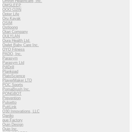
Omron Healthcare, Inc.
OMSLEEP
OOO O2IN
Opter Life
Oru Kayak
OSIM
Ostloong
Otari Company
OULYLAN
Oura Health Ltd.
Owlet Baby Care Inc.
OYO Fitness
PADO, Inc.
Parasym
Parasym Ltd
PillDrill
Plankpad
PlatoScience
PlayerMaker LTD
POC Sports
PomaBrush Inc.
PONGBOT
Prevention
Pulsetto
PuttLink
Q30 Innovations, LLC
Qardio
que Factory
Quin Design
Quip Inc.