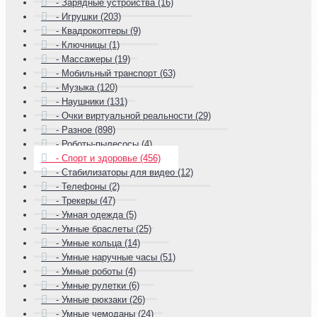
- Зарядные устройства (16)
- Игрушки (203)
- Квадрокоптеры (9)
- Ключницы (1)
- Массажеры (19)
- Мобильный транспорт (63)
- Музыка (120)
- Наушники (131)
- Очки виртуальной реальности (29)
- Разное (898)
- Роботы-пылесосы (4)
- Спорт и здоровье (456)
- Стабилизаторы для видео (12)
- Телефоны (2)
- Трекеры (47)
- Умная одежда (5)
- Умные браслеты (25)
- Умные кольца (14)
- Умные наручные часы (51)
- Умные роботы (4)
- Умные рулетки (6)
- Умные рюкзаки (26)
- Умные чемоданы (24)