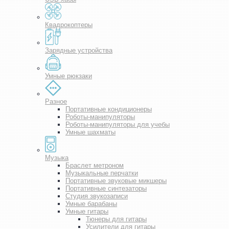
Квадрокоптеры
Зарядные устройства
Умные рюкзаки
Разное
Портативные кондиционеры
Роботы-манипуляторы
Роботы-манипуляторы для учебы
Умные шахматы
Музыка
Браслет метроном
Музыкальные перчатки
Портативные звуковые микшеры
Портативные синтезаторы
Студия звукозаписи
Умные барабаны
Умные гитары
Тюнеры для гитары
Усилители для гитары