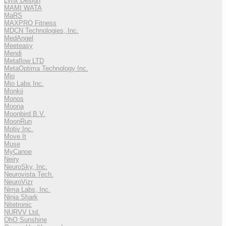
Lynx Design
MAMI WATA
MaRS
MAXPRO Fitness
MDCN Technologies, Inc.
MedAngel
Meeteasy
Mendi
Metaflow LTD
MetaOptima Technology Inc.
Mio
Mio Labs Inc.
Monkii
Monos
Moona
Moonbird B.V.
MoonRun
Motiv Inc.
Move It
Muse
MyCanoe
Neiry
NeuroSky, Inc.
Neurovista Tech.
NeuroVizr
Nima Labs, Inc.
Ninja Shark
Nitetronic
NURVV Ltd.
OhO Sunshine