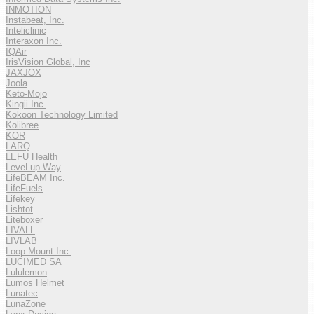
INMOTION
Instabeat, Inc.
Inteliclinic
Interaxon Inc.
IQAir
IrisVision Global, Inc
JAXJOX
Joola
Keto-Mojo
Kingii Inc.
Kokoon Technology Limited
Kolibree
KOR
LARQ
LEFU Health
LeveLup Way
LifeBEAM Inc.
LifeFuels
Lifekey
Lishtot
Liteboxer
LIVALL
LIVLAB
Loop Mount Inc.
LUCIMED SA
Lululemon
Lumos Helmet
Lunatec
LunaZone