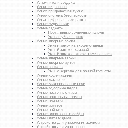
Увлажнители воздуха
Умная видеоняня
Умная прикроватная тумба
Умная система безопасности
Умная цифровая фоторамка
Умные будильники
Умные гаджеты
Портативные солнечные панели
Умная зубная щетка
Умные дверные замки
Умный замок на входную дверь
Умный замок с камерой
Умный замок с отпечатками пальцев
Умные дверные звонки
Умные дверные ручки
Умные зеркала
Умные зеркала для ванной комнаты
Умные кофемашины
Умные лампочки
Умные микроволновые печи
Умные мусорные ведра
Умные настенные часы
Умные настольные лампы
Умные ночники
Умные роутеры
Умные чайники
Умные электронные сейфы
Умный датчик дыма
Устройства для управления жалюзи
Устройства для успокоения