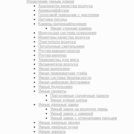
Управление умным домом
Анализатор качества воздуха
Аромодиффузор
Голосовой помощник с дисплеем
Датчики погоды
Камеры видеонаблюдения
Умная уличная камера
Модульная система освещения
Мониторы качества воздуха
Очистители воздуха
Потолочные светильники
Роутер-маршрутизатор
Роутер-репитер
Термометры для мяса
Увлажнители воздуха
Умная видеоняня
Умная прикроватная тумба
Умная система безопасности
Умная цифровая фоторамка
Умные будильники
Умные гаджеты
Портативные солнечные панели
Умная зубная щетка
Умные дверные замки
Умный замок на входную дверь
Умный замок с камерой
Умный замок с отпечатками пальцев
Умные дверные звонки
Умные дверные ручки
Умные зеркала