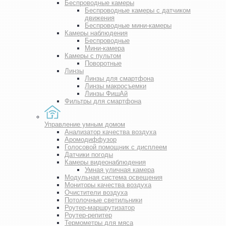
Беспроводные камеры
Беспроводные камеры с датчиком
движения
Беспроводные мини-камеры
Камеры наблюдения
Беспроводные
Мини-камера
Камеры с пультом
Поворотные
Линзы
Линзы для смартфона
Линзы макросъемки
Линзы ФишАй
Фильтры для смартфона
Управление умным домом
Анализатор качества воздуха
Аромодиффузор
Голосовой помощник с дисплеем
Датчики погоды
Камеры видеонаблюдения
Умная уличная камера
Модульная система освещения
Мониторы качества воздуха
Очистители воздуха
Потолочные светильники
Роутер-маршрутизатор
Роутер-репитер
Термометры для мяса