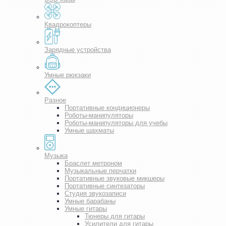
Квадрокоптеры
Зарядные устройства
Умные рюкзаки
Разное
Портативные кондиционеры
Роботы-манипуляторы
Роботы-манипуляторы для учебы
Умные шахматы
Музыка
Браслет метроном
Музыкальные перчатки
Портативные звуковые микшеры
Портативные синтезаторы
Студия звукозаписи
Умные барабаны
Умные гитары
Тюнеры для гитары
Усилители для гитары