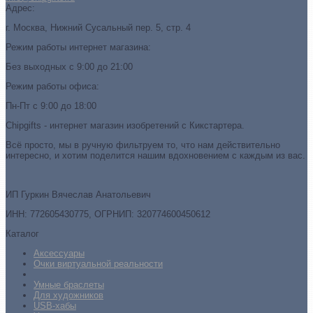
Адрес:
г. Москва, Нижний Сусальный пер. 5, стр. 4
Режим работы интернет магазина:
Без выходных с 9:00 до 21:00
Режим работы офиса:
Пн-Пт с 9:00 до 18:00
Chipgifts - интернет магазин изобретений с Кикстартера.
Всё просто, мы в ручную фильтруем то, что нам действительно
интересно, и хотим поделится нашим вдохновением с каждым из вас.
ИП Гуркин Вячеслав Анатольевич
ИНН: 772605430775, ОГРНИП: 320774600450612
Каталог
Аксессуары
Очки виртуальной реальности
Умные браслеты
Для художников
USB-хабы