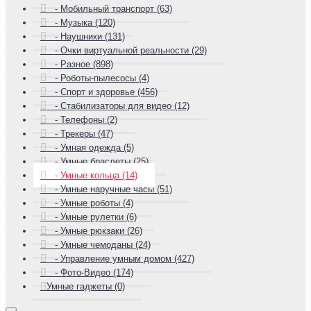
- Мобильный транспорт (63)
- Музыка (120)
- Наушники (131)
- Очки виртуальной реальности (29)
- Разное (898)
- Роботы-пылесосы (4)
- Спорт и здоровье (456)
- Стабилизаторы для видео (12)
- Телефоны (2)
- Трекеры (47)
- Умная одежда (5)
- Умные браслеты (25)
- Умные кольца (14)
- Умные наручные часы (51)
- Умные роботы (4)
- Умные рулетки (6)
- Умные рюкзаки (26)
- Умные чемоданы (24)
- Управление умным домом (427)
- Фото-Видео (174)
Умные гаджеты (0)