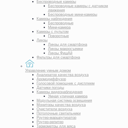
Беспроводные камеры
Беспроводные камеры с датчиком
движения
Беспроводные мини-камеры
Камеры наблюдения
Беспроводные
Мини-камера
Камеры с пультом
Поворотные
Линзы
Линзы для смартфона
Линзы макросъемки
Линзы ФишАй
Фильтры для смартфона
Управление умным домом
Анализатор качества воздуха
Аромодиффузор
Голосовой помощник с дисплеем
Датчики погоды
Камеры видеонаблюдения
Умная уличная камера
Модульная система освещения
Мониторы качества воздуха
Очистители воздуха
Потолочные светильники
Роутер-маршрутизатор
Роутер-репитер
Термометры для мяса