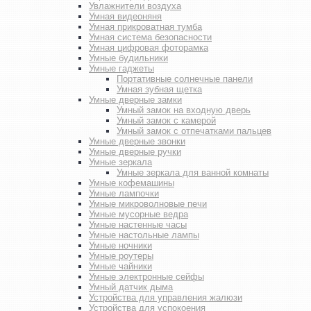
Увлажнители воздуха
Умная видеоняня
Умная прикроватная тумба
Умная система безопасности
Умная цифровая фоторамка
Умные будильники
Умные гаджеты
Портативные солнечные панели
Умная зубная щетка
Умные дверные замки
Умный замок на входную дверь
Умный замок с камерой
Умный замок с отпечатками пальцев
Умные дверные звонки
Умные дверные ручки
Умные зеркала
Умные зеркала для ванной комнаты
Умные кофемашины
Умные лампочки
Умные микроволновые печи
Умные мусорные ведра
Умные настенные часы
Умные настольные лампы
Умные ночники
Умные роутеры
Умные чайники
Умные электронные сейфы
Умный датчик дыма
Устройства для управления жалюзи
Устройства для успокоения