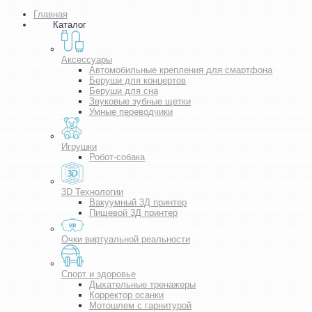
Главная
Каталог
Аксессуары
Автомобильные крепления для смартфона
Беруши для концертов
Беруши для сна
Звуковые зубные щетки
Умные переводчики
Игрушки
Робот-собака
3D Технологии
Вакуумный 3Д принтер
Пищевой 3Д принтер
Очки виртуальной реальности
Спорт и здоровье
Дыхательные тренажеры
Корректор осанки
Мотошлем с гарнитурой