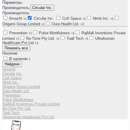
Параметры
Производитель:
Circular Inc.
Производитель
Amazfit
Circular Inc.
CoX Space
Nimb Inc.
+1
+1
+1
Origami Group Limited
Oura Health Ltd.
+1
+3
Prevention
Pulse Mindfulness
RajMall Inventives Private
+1
+1
Limited
Re-Time Pty Ltd.
Toall Tech
Ultrahuman
+1
+1
+1
Healthcare Pvt Ltd
+1
Показать все
Наличие
В наличии
1
Найдено
Amazfit
Circular Inc.
CoX Space
Nimb Inc.
Origami Group Limited
Oura Health Ltd.
Prevention
Pulse Mindfulness
RajMall Inventives Private Limited
Re-Time Pty Ltd.
Toall Tech
Ultrahuman Healthcare Pvt Ltd