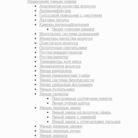
Управление умным домом
Анализатор качества воздуха
Аромодиффузор
Голосовой помощник с дисплеем
Датчики погоды
Камеры видеонаблюдения
Умная уличная камера
Модульная система освещения
Мониторы качества воздуха
Очистители воздуха
Потолочные светильники
Роутер-маршрутизатор
Роутер-репитер
Термометры для мяса
Увлажнители воздуха
Умная видеоняня
Умная прикроватная тумба
Умная система безопасности
Умная цифровая фоторамка
Умные будильники
Умные гаджеты
Портативные солнечные панели
Умная зубная щетка
Умные дверные замки
Умный замок на входную дверь
Умный замок с камерой
Умный замок с отпечатками пальцев
Умные дверные звонки
Умные дверные ручки
Умные зеркала