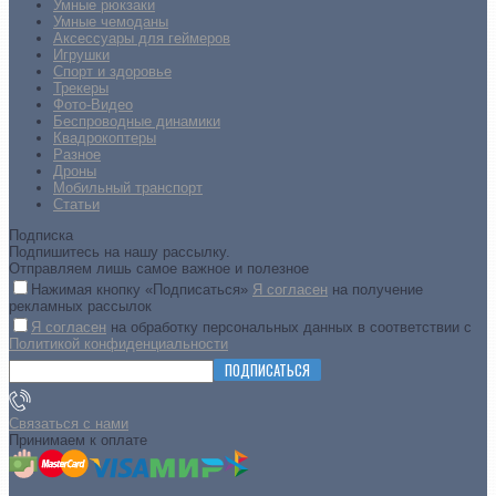
Умные рюкзаки
Умные чемоданы
Аксессуары для геймеров
Игрушки
Спорт и здоровье
Трекеры
Фото-Видео
Беспроводные динамики
Квадрокоптеры
Разное
Дроны
Мобильный транспорт
Статьи
Подписка
Подпишитесь на нашу рассылку.
Отправляем лишь самое важное и полезное
Нажимая кнопку «Подписаться»
Я согласен
на получение
рекламных рассылок
Я согласен
на обработку персональных данных в соответствии с
Политикой конфиденциальности
ПОДПИСАТЬСЯ
Связаться с нами
Принимаем к оплате