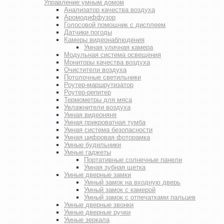
Управление умным домом
Анализатор качества воздуха
Аромодиффузор
Голосовой помощник с дисплеем
Датчики погоды
Камеры видеонаблюдения
Умная уличная камера
Модульная система освещения
Мониторы качества воздуха
Очистители воздуха
Потолочные светильники
Роутер-маршрутизатор
Роутер-репитер
Термометры для мяса
Увлажнители воздуха
Умная видеоняня
Умная прикроватная тумба
Умная система безопасности
Умная цифровая фоторамка
Умные будильники
Умные гаджеты
Портативные солнечные панели
Умная зубная щетка
Умные дверные замки
Умный замок на входную дверь
Умный замок с камерой
Умный замок с отпечатками пальцев
Умные дверные звонки
Умные дверные ручки
Умные зеркала