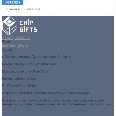
ПРЕДЗАКАЗ
В закладки
В сравнение
+7 (495) 489-51-39
Email:
Info@chipgifts.ru
Адрес:
г. Москва, Нижний Сусальный пер. 5, стр. 4
Режим работы интернет магазина:
Без выходных с 9:00 до 21:00
Режим работы офиса:
Пн-Пт с 9:00 до 18:00
Chipgifts - интернет магазин изобретений с Кикстартера.
Всё просто, мы в ручную фильтруем то, что нам действительно
интересно, и хотим поделится нашим вдохновением с каждым из вас.