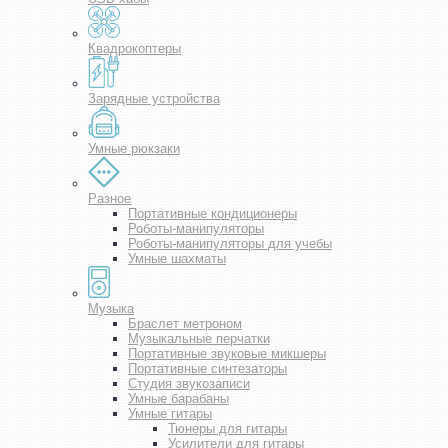
Квадрокоптеры
Зарядные устройства
Умные рюкзаки
Разное
Портативные кондиционеры
Роботы-манипуляторы
Роботы-манипуляторы для учебы
Умные шахматы
Музыка
Браслет метроном
Музыкальные перчатки
Портативные звуковые микшеры
Портативные синтезаторы
Студия звукозаписи
Умные барабаны
Умные гитары
Тюнеры для гитары
Усилители для гитары