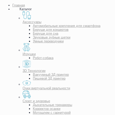
Главная
Каталог
Аксессуары
Автомобильные крепления для смартфона
Беруши для концертов
Беруши для сна
Звуковые зубные щетки
Умные переводчики
Игрушки
Робот-собака
3D Технологии
Вакуумный 3Д принтер
Пищевой 3Д принтер
Очки виртуальной реальности
Спорт и здоровье
Дыхательные тренажеры
Корректор осанки
Мотошлем с гарнитурой