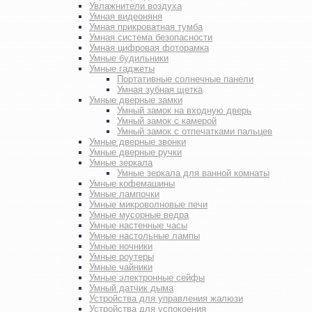
Увлажнители воздуха
Умная видеоняня
Умная прикроватная тумба
Умная система безопасности
Умная цифровая фоторамка
Умные будильники
Умные гаджеты
Портативные солнечные панели
Умная зубная щетка
Умные дверные замки
Умный замок на входную дверь
Умный замок с камерой
Умный замок с отпечатками пальцев
Умные дверные звонки
Умные дверные ручки
Умные зеркала
Умные зеркала для ванной комнаты
Умные кофемашины
Умные лампочки
Умные микроволновые печи
Умные мусорные ведра
Умные настенные часы
Умные настольные лампы
Умные ночники
Умные роутеры
Умные чайники
Умные электронные сейфы
Умный датчик дыма
Устройства для управления жалюзи
Устройства для успокоения