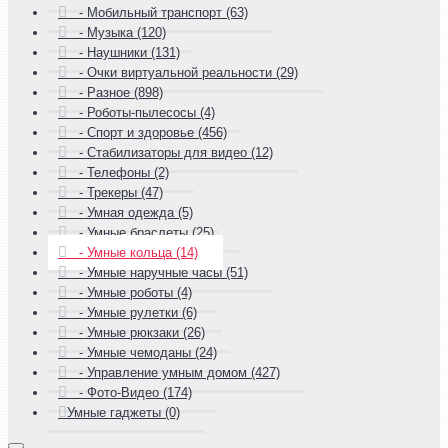
- Мобильный транспорт (63)
- Музыка (120)
- Наушники (131)
- Очки виртуальной реальности (29)
- Разное (898)
- Роботы-пылесосы (4)
- Спорт и здоровье (456)
- Стабилизаторы для видео (12)
- Телефоны (2)
- Трекеры (47)
- Умная одежда (5)
- Умные браслеты (25)
- Умные кольца (14)
- Умные наручные часы (51)
- Умные роботы (4)
- Умные рулетки (6)
- Умные рюкзаки (26)
- Умные чемоданы (24)
- Управление умным домом (427)
- Фото-Видео (174)
Умные гаджеты (0)