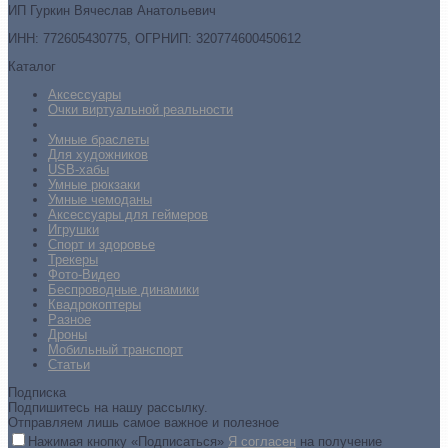
ИП Гуркин Вячеслав Анатольевич
ИНН: 772605430775, ОГРНИП: 320774600450612
Каталог
Аксессуары
Очки виртуальной реальности
Умные браслеты
Для художников
USB-хабы
Умные рюкзаки
Умные чемоданы
Аксессуары для геймеров
Игрушки
Спорт и здоровье
Трекеры
Фото-Видео
Беспроводные динамики
Квадрокоптеры
Разное
Дроны
Мобильный транспорт
Статьи
Подписка
Подпишитесь на нашу рассылку.
Отправляем лишь самое важное и полезное
Нажимая кнопку «Подписаться»
Я согласен
на получение