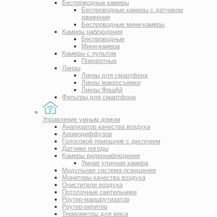
Беспроводные камеры
Беспроводные камеры с датчиком
движения
Беспроводные мини-камеры
Камеры наблюдения
Беспроводные
Мини-камера
Камеры с пультом
Поворотные
Линзы
Линзы для смартфона
Линзы макросъемки
Линзы ФишАй
Фильтры для смартфона
Управление умным домом
Анализатор качества воздуха
Аромодиффузор
Голосовой помощник с дисплеем
Датчики погоды
Камеры видеонаблюдения
Умная уличная камера
Модульная система освещения
Мониторы качества воздуха
Очистители воздуха
Потолочные светильники
Роутер-маршрутизатор
Роутер-репитер
Термометры для мяса