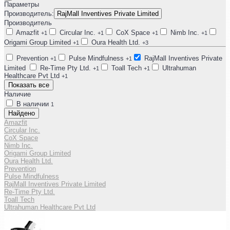
Параметры
Производитель:
RajMall Inventives Private Limited
Производитель
Amazfit
Circular Inc.
CoX Space
Nimb Inc.
+1
+1
+1
+1
Origami Group Limited
Oura Health Ltd.
+1
+3
Prevention
Pulse Mindfulness
RajMall Inventives Private
+1
+1
Limited
Re-Time Pty Ltd.
Toall Tech
Ultrahuman
+1
+1
Healthcare Pvt Ltd
+1
Показать все
Наличие
В наличии
1
Найдено
Amazfit
Circular Inc.
CoX Space
Nimb Inc.
Origami Group Limited
Oura Health Ltd.
Prevention
Pulse Mindfulness
RajMall Inventives Private Limited
Re-Time Pty Ltd.
Toall Tech
Ultrahuman Healthcare Pvt Ltd