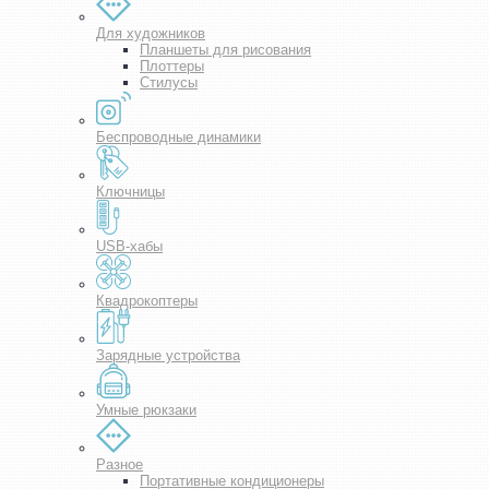
Для художников
Планшеты для рисования
Плоттеры
Стилусы
Беспроводные динамики
Ключницы
USB-хабы
Квадрокоптеры
Зарядные устройства
Умные рюкзаки
Разное
Портативные кондиционеры