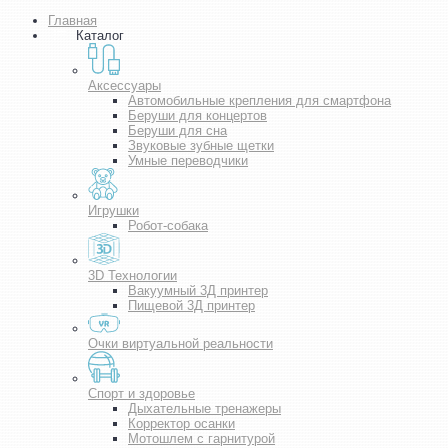
Главная
Каталог
Аксессуары
Автомобильные крепления для смартфона
Беруши для концертов
Беруши для сна
Звуковые зубные щетки
Умные переводчики
Игрушки
Робот-собака
3D Технологии
Вакуумный 3Д принтер
Пищевой 3Д принтер
Очки виртуальной реальности
Спорт и здоровье
Дыхательные тренажеры
Корректор осанки
Мотошлем с гарнитурой