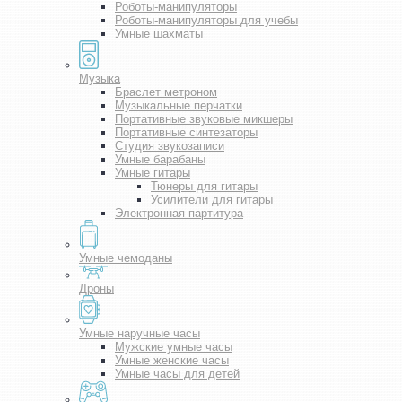
Роботы-манипуляторы
Роботы-манипуляторы для учебы
Умные шахматы
Музыка
Браслет метроном
Музыкальные перчатки
Портативные звуковые микшеры
Портативные синтезаторы
Студия звукозаписи
Умные барабаны
Умные гитары
Тюнеры для гитары
Усилители для гитары
Электронная партитура
Умные чемоданы
Дроны
Умные наручные часы
Мужские умные часы
Умные женские часы
Умные часы для детей