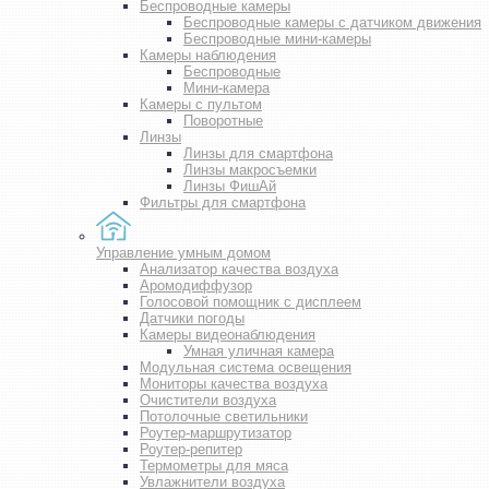
Беспроводные камеры
Беспроводные камеры с датчиком движения
Беспроводные мини-камеры
Камеры наблюдения
Беспроводные
Мини-камера
Камеры с пультом
Поворотные
Линзы
Линзы для смартфона
Линзы макросъемки
Линзы ФишАй
Фильтры для смартфона
Управление умным домом
Анализатор качества воздуха
Аромодиффузор
Голосовой помощник с дисплеем
Датчики погоды
Камеры видеонаблюдения
Умная уличная камера
Модульная система освещения
Мониторы качества воздуха
Очистители воздуха
Потолочные светильники
Роутер-маршрутизатор
Роутер-репитер
Термометры для мяса
Увлажнители воздуха