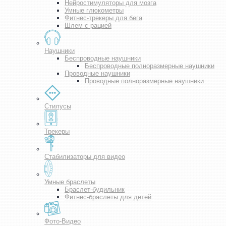
Нейростимуляторы для мозга
Умные глюкометры
Фитнес-трекеры для бега
Шлем с рацией
Наушники
Беспроводные наушники
Беспроводные полноразмерные наушники
Проводные наушники
Проводные полноразмерные наушники
Стилусы
Трекеры
Стабилизаторы для видео
Умные браслеты
Браслет-будильник
Фитнес-браслеты для детей
Фото-Видео