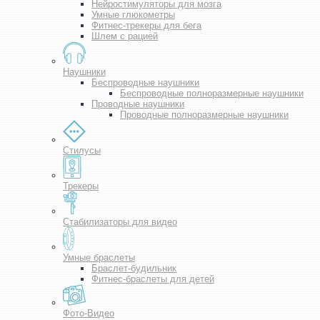
Нейростимуляторы для мозга
Умные глюкометры
Фитнес-трекеры для бега
Шлем с рацией
Наушники
Беспроводные наушники
Беспроводные полноразмерные наушники
Проводные наушники
Проводные полноразмерные наушники
Стилусы
Трекеры
Стабилизаторы для видео
Умные браслеты
Браслет-будильник
Фитнес-браслеты для детей
Фото-Видео