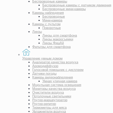
Беспроводные камеры
Беспроводные камеры с датчиком движения
Беспроводные мини-камеры
Камеры наблюдения
Беспроводные
Мини-камера
Камеры с пультом
Поворотные
Линзы
Линзы для смартфона
Линзы макросъемки
Линзы ФишАй
Фильтры для смартфона
Управление умным домом
Анализатор качества воздуха
Аромодиффузор
Голосовой помощник с дисплеем
Датчики погоды
Камеры видеонаблюдения
Умная уличная камера
Модульная система освещения
Мониторы качества воздуха
Очистители воздуха
Потолочные светильники
Роутер-маршрутизатор
Роутер-репитер
Термометры для мяса
Увлажнители воздуха