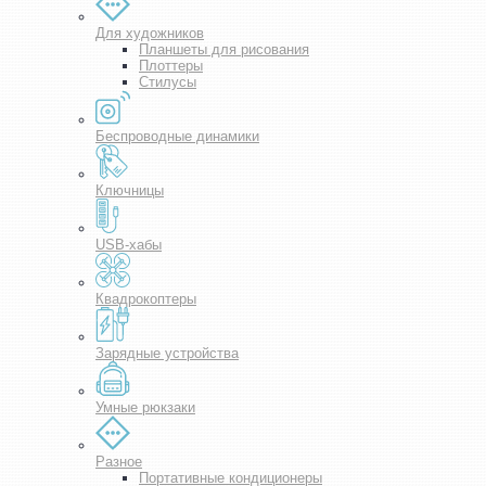
Для художников
Планшеты для рисования
Плоттеры
Стилусы
Беспроводные динамики
Ключницы
USB-хабы
Квадрокоптеры
Зарядные устройства
Умные рюкзаки
Разное
Портативные кондиционеры