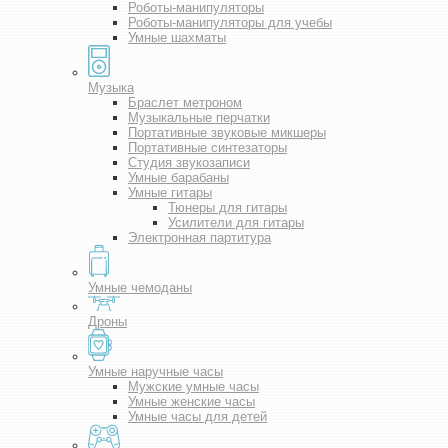
Роботы-манипуляторы
Роботы-манипуляторы для учебы
Умные шахматы
Музыка
Браслет метроном
Музыкальные перчатки
Портативные звуковые микшеры
Портативные синтезаторы
Студия звукозаписи
Умные барабаны
Умные гитары
Тюнеры для гитары
Усилители для гитары
Электронная партитура
Умные чемоданы
Дроны
Умные наручные часы
Мужские умные часы
Умные женские часы
Умные часы для детей