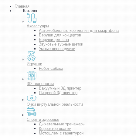
Главная
Каталог
Аксессуары
Автомобильные крепления для смартфона
Беруши для концертов
Беруши для сна
Звуковые зубные щетки
Умные переводчики
Игрушки
Робот-собака
3D Технологии
Вакуумный 3Д принтер
Пищевой 3Д принтер
Очки виртуальной реальности
Спорт и здоровье
Дыхательные тренажеры
Корректор осанки
Мотошлем с гарнитурой