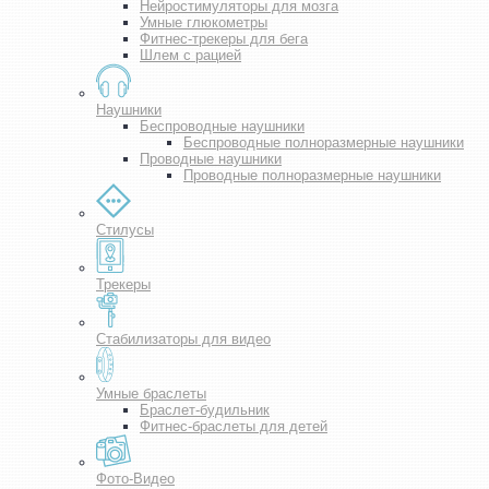
Нейростимуляторы для мозга
Умные глюкометры
Фитнес-трекеры для бега
Шлем с рацией
Наушники
Беспроводные наушники
Беспроводные полноразмерные наушники
Проводные наушники
Проводные полноразмерные наушники
Стилусы
Трекеры
Стабилизаторы для видео
Умные браслеты
Браслет-будильник
Фитнес-браслеты для детей
Фото-Видео