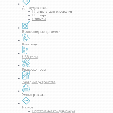
Для художников
Планшеты для рисования
Плоттеры
Стилусы
Беспроводные динамики
Ключницы
USB-хабы
Квадрокоптеры
Зарядные устройства
Умные рюкзаки
Разное
Портативные кондиционеры