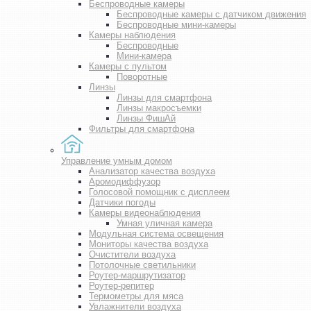
Беспроводные камеры
Беспроводные камеры с датчиком движения
Беспроводные мини-камеры
Камеры наблюдения
Беспроводные
Мини-камера
Камеры с пультом
Поворотные
Линзы
Линзы для смартфона
Линзы макросъемки
Линзы ФишАй
Фильтры для смартфона
Управление умным домом
Анализатор качества воздуха
Аромодиффузор
Голосовой помощник с дисплеем
Датчики погоды
Камеры видеонаблюдения
Умная уличная камера
Модульная система освещения
Мониторы качества воздуха
Очистители воздуха
Потолочные светильники
Роутер-маршрутизатор
Роутер-репитер
Термометры для мяса
Увлажнители воздуха