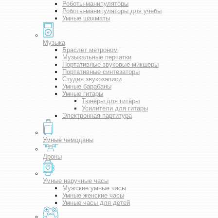
Роботы-манипуляторы
Роботы-манипуляторы для учебы
Умные шахматы
Музыка
Браслет метроном
Музыкальные перчатки
Портативные звуковые микшеры
Портативные синтезаторы
Студия звукозаписи
Умные барабаны
Умные гитары
Тюнеры для гитары
Усилители для гитары
Электронная партитура
Умные чемоданы
Дроны
Умные наручные часы
Мужские умные часы
Умные женские часы
Умные часы для детей