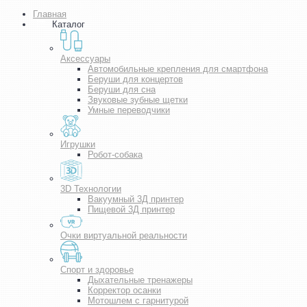
Главная
Каталог
Аксессуары
Автомобильные крепления для смартфона
Беруши для концертов
Беруши для сна
Звуковые зубные щетки
Умные переводчики
Игрушки
Робот-собака
3D Технологии
Вакуумный 3Д принтер
Пищевой 3Д принтер
Очки виртуальной реальности
Спорт и здоровье
Дыхательные тренажеры
Корректор осанки
Мотошлем с гарнитурой