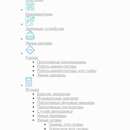
Квадрокоптеры
Зарядные устройства
Умные рюкзаки
Разное
Портативные кондиционеры
Роботы-манипуляторы
Роботы-манипуляторы для учебы
Умные шахматы
Музыка
Браслет метроном
Музыкальные перчатки
Портативные звуковые микшеры
Портативные синтезаторы
Студия звукозаписи
Умные барабаны
Умные гитары
Тюнеры для гитары
Усилители для гитары