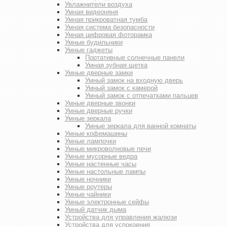
Увлажнители воздуха
Умная видеоняня
Умная прикроватная тумба
Умная система безопасности
Умная цифровая фоторамка
Умные будильники
Умные гаджеты
Портативные солнечные панели
Умная зубная щетка
Умные дверные замки
Умный замок на входную дверь
Умный замок с камерой
Умный замок с отпечатками пальцев
Умные дверные звонки
Умные дверные ручки
Умные зеркала
Умные зеркала для ванной комнаты
Умные кофемашины
Умные лампочки
Умные микроволновые печи
Умные мусорные ведра
Умные настенные часы
Умные настольные лампы
Умные ночники
Умные роутеры
Умные чайники
Умные электронные сейфы
Умный датчик дыма
Устройства для управления жалюзи
Устройства для успокоения