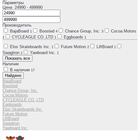
Параметры
Цена
24990
- 499990
Производитель
BajaBoard
Boosted
Chance Group, Inc.
Cocoa Motors
1
4
3
CYCLEAGLE CO.,LTD
Eggboards
1
1
1
Elos Skateboards Inc.
Future Motion
LiftBoard
1
2
1
Swagtron
Yawboard Inc.
1
1
Показать все
Наличие
В наличии
17
Найдено
BajaBoard
Boosted
Chance Group, Inc.
Cocoa Motors
CYCLEAGLE CO.,LTD
Eggboards
Elos Skateboards Inc.
Future Motion
LiftBoard
Swagtron
Yawboard Inc.