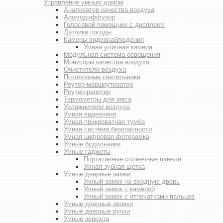
Управление умным домом
Анализатор качества воздуха
Аромодиффузор
Голосовой помощник с дисплеем
Датчики погоды
Камеры видеонаблюдения
Умная уличная камера
Модульная система освещения
Мониторы качества воздуха
Очистители воздуха
Потолочные светильники
Роутер-маршрутизатор
Роутер-репитер
Термометры для мяса
Увлажнители воздуха
Умная видеоняня
Умная прикроватная тумба
Умная система безопасности
Умная цифровая фоторамка
Умные будильники
Умные гаджеты
Портативные солнечные панели
Умная зубная щетка
Умные дверные замки
Умный замок на входную дверь
Умный замок с камерой
Умный замок с отпечатками пальцев
Умные дверные звонки
Умные дверные ручки
Умные зеркала