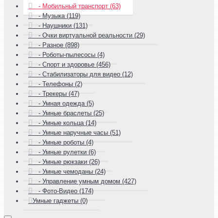
- Мобильный транспорт (63)
- Музыка (119)
- Наушники (131)
- Очки виртуальной реальности (29)
- Разное (898)
- Роботы-пылесосы (4)
- Спорт и здоровье (456)
- Стабилизаторы для видео (12)
- Телефоны (2)
- Трекеры (47)
- Умная одежда (5)
- Умные браслеты (25)
- Умные кольца (14)
- Умные наручные часы (51)
- Умные роботы (4)
- Умные рулетки (6)
- Умные рюкзаки (26)
- Умные чемоданы (24)
- Управление умным домом (427)
- Фото-Видео (174)
Умные гаджеты (0)