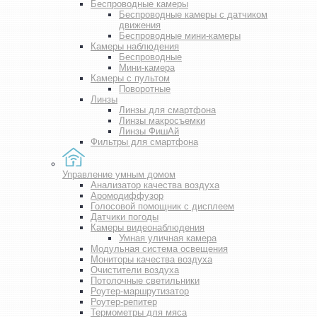
Беспроводные камеры
Беспроводные камеры с датчиком
движения
Беспроводные мини-камеры
Камеры наблюдения
Беспроводные
Мини-камера
Камеры с пультом
Поворотные
Линзы
Линзы для смартфона
Линзы макросъемки
Линзы ФишАй
Фильтры для смартфона
Управление умным домом
Анализатор качества воздуха
Аромодиффузор
Голосовой помощник с дисплеем
Датчики погоды
Камеры видеонаблюдения
Умная уличная камера
Модульная система освещения
Мониторы качества воздуха
Очистители воздуха
Потолочные светильники
Роутер-маршрутизатор
Роутер-репитер
Термометры для мяса