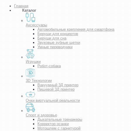
Главная
Каталог
Аксессуары
Автомобильные крепления для смартфона
Беруши для концертов
Беруши для сна
Звуковые зубные щетки
Умные переводчики
Игрушки
Робот-собака
3D Технологии
Вакуумный 3Д принтер
Пищевой 3Д принтер
Очки виртуальной реальности
Спорт и здоровье
Дыхательные тренажеры
Корректор осанки
Мотошлем с гарнитурой