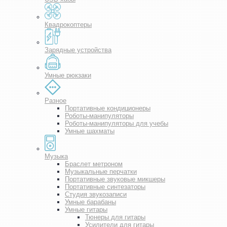
Квадрокоптеры
Зарядные устройства
Умные рюкзаки
Разное
Портативные кондиционеры
Роботы-манипуляторы
Роботы-манипуляторы для учебы
Умные шахматы
Музыка
Браслет метроном
Музыкальные перчатки
Портативные звуковые микшеры
Портативные синтезаторы
Студия звукозаписи
Умные барабаны
Умные гитары
Тюнеры для гитары
Усилители для гитары