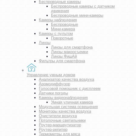
Беспроводные камеры
Беспроводные камеры с датчиком
движения
Беспроводные мини-камеры
Камеры наблюдения
Беспроводные
Мини-камера
Камеры с пультом
Поворотные
Линзы
Линзы для смартфона
Линзы макросъемки
Линзы ФишАй
Фильтры для смартфона
Управление умным домом
Анализатор качества воздуха
Аромодиффузор
Голосовой помощник с дисплеем
Датчики погоды
Камеры видеонаблюдения
Умная уличная камера
Модульная система освещения
Мониторы качества воздуха
Очистители воздуха
Потолочные светильники
Роутер-маршрутизатор
Роутер-репитер
Термометры для мяса