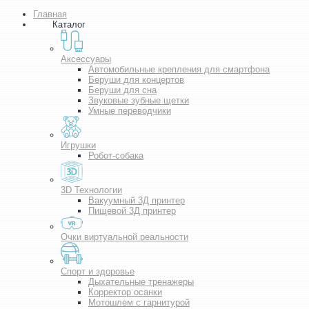
Главная
Каталог
Аксессуары
Автомобильные крепления для смартфона
Беруши для концертов
Беруши для сна
Звуковые зубные щетки
Умные переводчики
Игрушки
Робот-собака
3D Технологии
Вакуумный 3Д принтер
Пищевой 3Д принтер
Очки виртуальной реальности
Спорт и здоровье
Дыхательные тренажеры
Корректор осанки
Мотошлем с гарнитурой