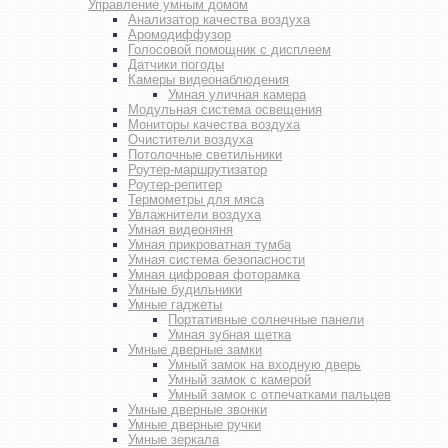
Управление умным домом
Анализатор качества воздуха
Аромодиффузор
Голосовой помощник с дисплеем
Датчики погоды
Камеры видеонаблюдения
Умная уличная камера
Модульная система освещения
Мониторы качества воздуха
Очистители воздуха
Потолочные светильники
Роутер-маршрутизатор
Роутер-репитер
Термометры для мяса
Увлажнители воздуха
Умная видеоняня
Умная прикроватная тумба
Умная система безопасности
Умная цифровая фоторамка
Умные будильники
Умные гаджеты
Портативные солнечные панели
Умная зубная щетка
Умные дверные замки
Умный замок на входную дверь
Умный замок с камерой
Умный замок с отпечатками пальцев
Умные дверные звонки
Умные дверные ручки
Умные зеркала