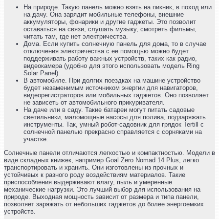
На природе. Такую панель можно взять на пикник, в поход или
на дачу. Она зарядит мобильные телефоны, внешние
аккумуляторы, фонарики и другие гаджеты. Это позволит
оставаться на связи, слушать музыку, смотреть фильмы,
читать там, где нет электричества.
Дома. Если купить солнечную панель для дома, то в случае
отключения электричества с ее помощью можно будет
поддерживать работу важных устройств, таких как радио,
видеокамера (удобно для этого использовать модель Ring
Solar Panel).
В автомобиле. При долгих поездках на машине устройство
будет незаменимым источником энергии для навигаторов,
видеорегистраторов или мобильных гаджетов. Оно позволяет
не зависеть от автомобильного прикуривателя.
На даче или в саду. Такие батареи могут питать садовые
светильники, маломощные насосы для полива, подзаряжать
инструменты. Так, умный робот-садовник для грядок Tertill с
солнечной панелью прекрасно справляется с сорняками на
участке.
Солнечные панели отличаются легкостью и компактностью. Модели в
виде складных книжек, например Goal Zero Nomad 14 Plus, легко
транспортировать и хранить. Они изготовлены из прочных и
устойчивых к разного роду воздействиям материалов. Такие
приспособления выдерживают влагу, пыль и умеренные
механические нагрузки. Это лучший выбор для использования на
природе. Выходная мощность зависит от размера и типа панели,
позволяет заряжать от небольших гаджетов до более энергоемких
устройств.