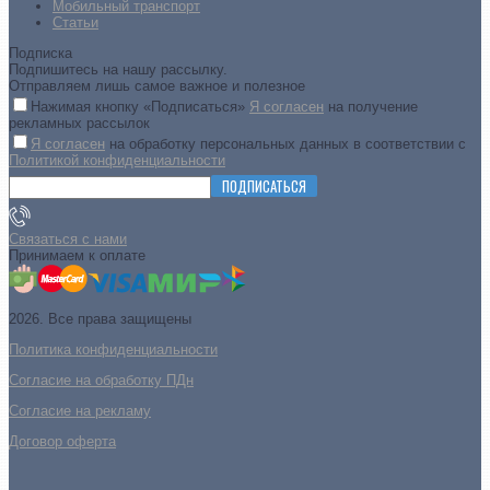
Мобильный транспорт
Статьи
Подписка
Подпишитесь на нашу рассылку.
Отправляем лишь самое важное и полезное
Нажимая кнопку «Подписаться»
Я согласен
на получение
рекламных рассылок
Я согласен
на обработку персональных данных в соответствии с
Политикой конфиденциальности
ПОДПИСАТЬСЯ
Связаться с нами
Принимаем к оплате
2026. Все права защищены
Политика конфиденциальности
Согласие на обработку ПДн
Cогласие на рекламу
Договор оферта