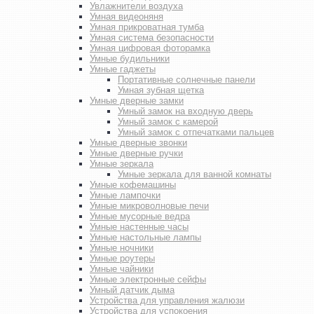
Увлажнители воздуха
Умная видеоняня
Умная прикроватная тумба
Умная система безопасности
Умная цифровая фоторамка
Умные будильники
Умные гаджеты
Портативные солнечные панели
Умная зубная щетка
Умные дверные замки
Умный замок на входную дверь
Умный замок с камерой
Умный замок с отпечатками пальцев
Умные дверные звонки
Умные дверные ручки
Умные зеркала
Умные зеркала для ванной комнаты
Умные кофемашины
Умные лампочки
Умные микроволновые печи
Умные мусорные ведра
Умные настенные часы
Умные настольные лампы
Умные ночники
Умные роутеры
Умные чайники
Умные электронные сейфы
Умный датчик дыма
Устройства для управления жалюзи
Устройства для успокоения