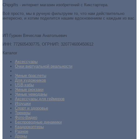
Chipgifts - интернет магазин изобретений с Кикстартера.
Всё просто, мы в ручную фильтруем то, что нам действительно
интересно, и хотим поделится нашим вдохновением с каждым из вас.
ИП Гуркин Вячеслав Анатольевич
ИНН: 772605430775, ОГРНИП: 320774600450612
Каталог
Аксессуары
Очки виртуальной реальности
Умные браслеты
Для художников
USB-хабы
Умные рюкзаки
Умные чемоданы
Аксессуары для геймеров
Игрушки
Спорт и здоровье
Трекеры
Фото-Видео
Беспроводные динамики
Квадрокоптеры
Разное
Дроны