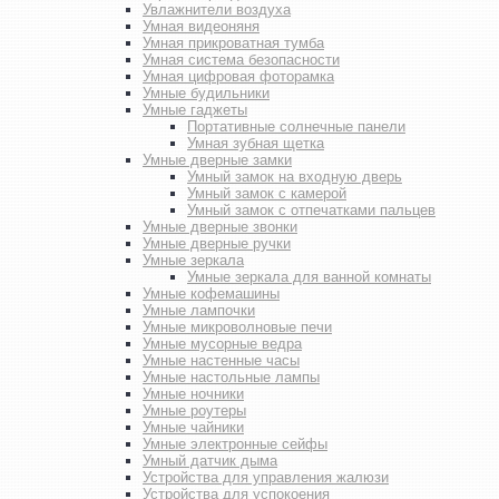
Увлажнители воздуха
Умная видеоняня
Умная прикроватная тумба
Умная система безопасности
Умная цифровая фоторамка
Умные будильники
Умные гаджеты
Портативные солнечные панели
Умная зубная щетка
Умные дверные замки
Умный замок на входную дверь
Умный замок с камерой
Умный замок с отпечатками пальцев
Умные дверные звонки
Умные дверные ручки
Умные зеркала
Умные зеркала для ванной комнаты
Умные кофемашины
Умные лампочки
Умные микроволновые печи
Умные мусорные ведра
Умные настенные часы
Умные настольные лампы
Умные ночники
Умные роутеры
Умные чайники
Умные электронные сейфы
Умный датчик дыма
Устройства для управления жалюзи
Устройства для успокоения