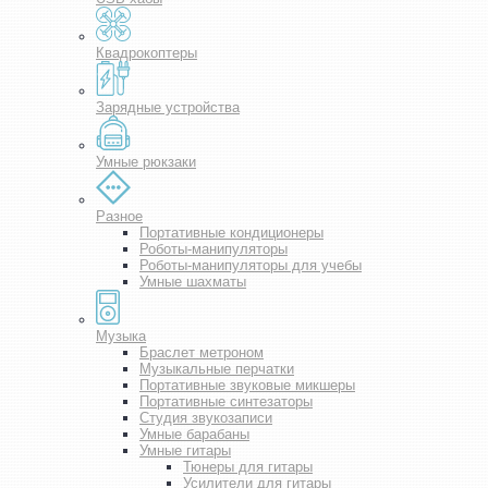
Квадрокоптеры
Зарядные устройства
Умные рюкзаки
Разное
Портативные кондиционеры
Роботы-манипуляторы
Роботы-манипуляторы для учебы
Умные шахматы
Музыка
Браслет метроном
Музыкальные перчатки
Портативные звуковые микшеры
Портативные синтезаторы
Студия звукозаписи
Умные барабаны
Умные гитары
Тюнеры для гитары
Усилители для гитары