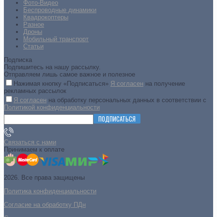
Фото-Видео
Беспроводные динамики
Квадрокоптеры
Разное
Дроны
Мобильный транспорт
Статьи
Подписка
Подпишитесь на нашу рассылку.
Отправляем лишь самое важное и полезное
Нажимая кнопку «Подписаться»
Я согласен
на получение
рекламных рассылок
Я согласен
на обработку персональных данных в соответствии с
Политикой конфиденциальности
ПОДПИСАТЬСЯ
Связаться с нами
Принимаем к оплате
2026. Все права защищены
Политика конфиденциальности
Согласие на обработку ПДн