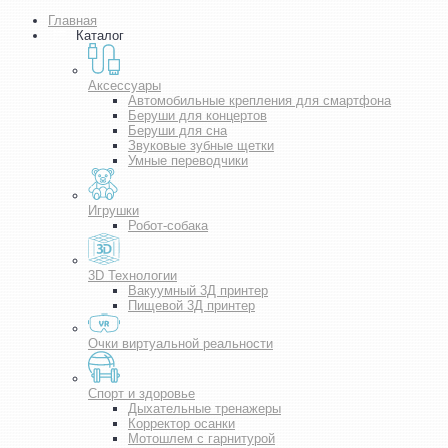
Главная
Каталог
Аксессуары
Автомобильные крепления для смартфона
Беруши для концертов
Беруши для сна
Звуковые зубные щетки
Умные переводчики
Игрушки
Робот-собака
3D Технологии
Вакуумный 3Д принтер
Пищевой 3Д принтер
Очки виртуальной реальности
Спорт и здоровье
Дыхательные тренажеры
Корректор осанки
Мотошлем с гарнитурой