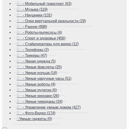
- Мобильный транспорт (63)
- Музыка (119)
- Наушники (131)
- Очки виртуальной реальности (29)
- Разное (898)
- Роботы-пылесосы (4)
- Спорт и здоровье (456)
- Стабилизаторы для видео (12)
- Телефоны (2)
- Трекеры (47)
- Умная одежда (5)
- Умные браслеты (25)
- Умные кольца (14)
- Умные наручные часы (51)
- Умные роботы (4)
- Умные рулетки (6)
- Умные рюкзаки (26)
- Умные чемоданы (24)
- Управление умным домом (427)
- Фото-Видео (174)
Умные гаджеты (0)