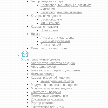
Беспроводные камеры
Беспроводные камеры с датчиком
движения
Беспроводные мини-камеры
Камеры наблюдения
Беспроводные
Мини-камера
Камеры с пультом
Поворотные
Линзы
Линзы для смартфона
Линзы макросъемки
Линзы ФишАй
Фильтры для смартфона
Управление умным домом
Анализатор качества воздуха
Аромодиффузор
Голосовой помощник с дисплеем
Датчики погоды
Камеры видеонаблюдения
Умная уличная камера
Модульная система освещения
Мониторы качества воздуха
Очистители воздуха
Потолочные светильники
Роутер-маршрутизатор
Роутер-репитер
Термометры для мяса