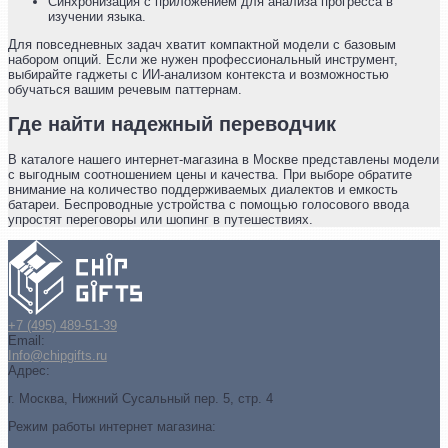
Синхронизация с приложением для анализа прогресса в
изучении языка.
Для повседневных задач хватит компактной модели с базовым
набором опций. Если же нужен профессиональный инструмент,
выбирайте гаджеты с ИИ-анализом контекста и возможностью
обучаться вашим речевым паттернам.
Где найти надежный переводчик
В каталоге нашего интернет-магазина в Москве представлены модели
с выгодным соотношением цены и качества. При выборе обратите
внимание на количество поддерживаемых диалектов и емкость
батареи. Беспроводные устройства с помощью голосового ввода
упростят переговоры или шопинг в путешествиях.
+7 (495) 489-51-39
Email:
Info@chipgifts.ru
Адрес:
г. Москва, Нижний Сусальный пер. 5, стр. 4
Режим работы интернет магазина: