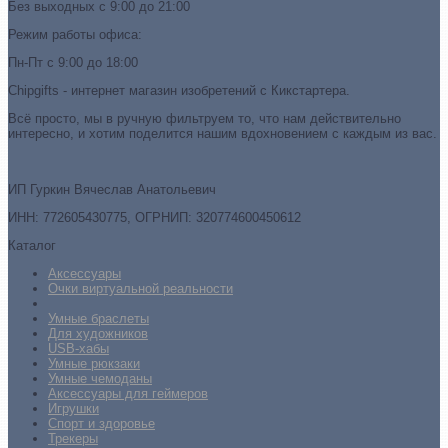
Без выходных с 9:00 до 21:00
Режим работы офиса:
Пн-Пт с 9:00 до 18:00
Chipgifts - интернет магазин изобретений с Кикстартера.
Всё просто, мы в ручную фильтруем то, что нам действительно
интересно, и хотим поделится нашим вдохновением с каждым из вас.
ИП Гуркин Вячеслав Анатольевич
ИНН: 772605430775, ОГРНИП: 320774600450612
Каталог
Аксессуары
Очки виртуальной реальности
Умные браслеты
Для художников
USB-хабы
Умные рюкзаки
Умные чемоданы
Аксессуары для геймеров
Игрушки
Спорт и здоровье
Трекеры