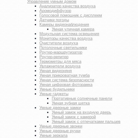
Управление умным домом
Анализатор качества воздуха
Аромодиффузор
Голосовой помощник с дисплеем
Датчики погоды
Камеры видеонаблюдения
Умная уличная камера
Модульная система освещения
Мониторы качества воздуха
Очистители воздуха
Потолочные светильники
Роутер-маршрутизатор
Роутер-репитер
Термометры для мяса
Увлажнители воздуха
Умная видеоняня
Умная прикроватная тумба
Умная система безопасности
Умная цифровая фоторамка
Умные будильники
Умные гаджеты
Портативные солнечные панели
Умная зубная щетка
Умные дверные замки
Умный замок на входную дверь
Умный замок с камерой
Умный замок с отпечатками пальцев
Умные дверные звонки
Умные дверные ручки
Умные зеркала