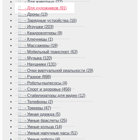
- Для животных (27)
- Для художников (91)
- Дроны (13)
- Зарядные устройства (16)
- Игрушки (203)
- Квадрокоптеры (9)
- Ключницы (1)
- Массажеры (19)
- Мобильный транспорт (63)
- Музыка (120)
- Наушники (131)
- Очки виртуальной реальности (29)
- Разное (898)
- Роботы-пылесосы (4)
- Спорт и здоровье (456)
- Стабилизаторы для видео (12)
- Телефоны (2)
- Трекеры (47)
- Умная одежда (5)
- Умные браслеты (25)
- Умные кольца (14)
- Умные наручные часы (51)
- Умные роботы (4)