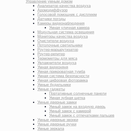
Управление умным домом
Анализатор качества воздуха
Аромодиффузор
Голосовой помощник с дисплеем
Датчики погоды
Камеры видеонаблюдения
Умная уличная камера
Модульная система освещения
Мониторы качества воздуха
Очистители воздуха
Потолочные светильники
Роутер-маршрутизатор
Роутер-репитер
Термометры для мяса
Увлажнители воздуха
Умная видеоняня
Умная прикроватная тумба
Умная система безопасности
Умная цифровая фоторамка
Умные будильники
Умные гаджеты
Портативные солнечные панели
Умная зубная щетка
Умные дверные замки
Умный замок на входную дверь
Умный замок с камерой
Умный замок с отпечатками пальцев
Умные дверные звонки
Умные дверные ручки
Умные зеркала