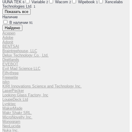
UUNA TEK
Variable
Wacom
Wipebook
Xencelabs
6
2
2
1
Technologies Ltd.
1
Показать все
Наличие
В наличии
91
Найдено
Acepen
Adobe
Adonit
BENTSAI
Braintreehouse, LLC
Delux Technology Co., Ltd.
Digitlands
EVEBOT
Evil Mad Science LLC
Fiftythree
Freewrite
iskn
KIRI Innovations Science and Technology Inc.
LaserPecker
Looking Glass Factory, Inc
LoupeDeck Ltd
Lynktec
MakerMade
Makr Shakr SRL.
MicroNovelty Inc.
Monogram
NeoLucida
Nuka Inc.