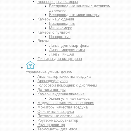
Беспроводные камеры
Беспроводные камеры с датчиком
движения
Беспроводные мини-камеры
Камеры наблюдения
Беспроводные
Мини-камера
Камеры с пультом
Поворотные
Линзы
Линзы для смартфона
Линзы макросъемки
Линзы ФишАй
Фильтры для смартфона
Управление умным домом
Анализатор качества воздуха
Аромодиффузор
Голосовой помощник с дисплеем
Датчики погоды
Камеры видеонаблюдения
Умная уличная камера
Модульная система освещения
Мониторы качества воздуха
Очистители воздуха
Потолочные светильники
Роутер-маршрутизатор
Роутер-репитер
Термометры для мяса