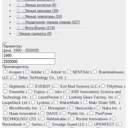
- Умные рулетки (6)
- Умные рюкзаки (26)
- Умные чемоданы (24)
- Управление умным домом (427)
- Фото-Видео (174)
Умные гаджеты (0)
Параметры
Цена
1990
- 2500000
Производитель
Acepen
Adobe
Adonit
BENTSAI
Braintreehouse,
1
1
31
1
LLC
Delux Technology Co., Ltd.
1
2
Digitlands
EVEBOT
Evil Mad Science LLC
Fiftythree
1
1
4
1
Freewrite
Fujitsu
iskn
KIRI Innovations Science and
1
1
2
Technology Inc.
LaserPecker
Looking Glass Factory, Inc
1
2
3
LoupeDeck Ltd
Lynktec
MakerMade
Makr Shakr SRL.
1
1
1
1
MicroNovelty Inc.
Monogram
NeoLucida
Nuka Inc.
1
1
2
1
Nuwa Innovation
OAXIS
Parblo Inc.
PenPower
1
1
1
TECHNOLOGY LTD.
ReMarkable
Rocket Innovations
1
2
2
Rocketbook
Sensu
Smudge Guard LLC
UPERFECT
4
1
1
1