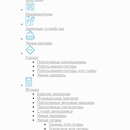
Квадрокоптеры
Зарядные устройства
Умные рюкзаки
Разное
Портативные кондиционеры
Роботы-манипуляторы
Роботы-манипуляторы для учебы
Умные шахматы
Музыка
Браслет метроном
Музыкальные перчатки
Портативные звуковые микшеры
Портативные синтезаторы
Студия звукозаписи
Умные барабаны
Умные гитары
Тюнеры для гитары
Усилители для гитары