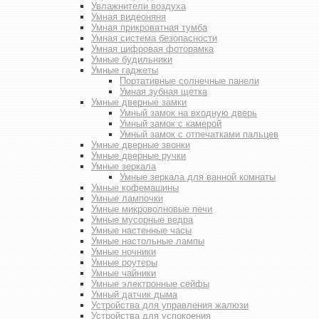
Увлажнители воздуха
Умная видеоняня
Умная прикроватная тумба
Умная система безопасности
Умная цифровая фоторамка
Умные будильники
Умные гаджеты
Портативные солнечные панели
Умная зубная щетка
Умные дверные замки
Умный замок на входную дверь
Умный замок с камерой
Умный замок с отпечатками пальцев
Умные дверные звонки
Умные дверные ручки
Умные зеркала
Умные зеркала для ванной комнаты
Умные кофемашины
Умные лампочки
Умные микроволновые печи
Умные мусорные ведра
Умные настенные часы
Умные настольные лампы
Умные ночники
Умные роутеры
Умные чайники
Умные электронные сейфы
Умный датчик дыма
Устройства для управления жалюзи
Устройства для успокоения