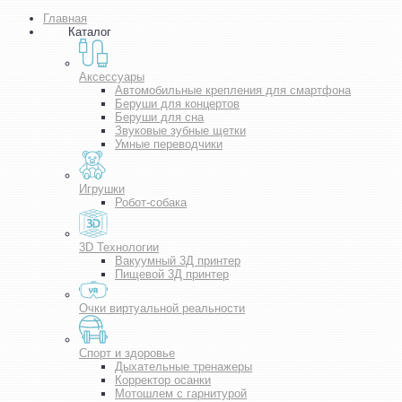
Главная
Каталог
Аксессуары
Автомобильные крепления для смартфона
Беруши для концертов
Беруши для сна
Звуковые зубные щетки
Умные переводчики
Игрушки
Робот-собака
3D Технологии
Вакуумный 3Д принтер
Пищевой 3Д принтер
Очки виртуальной реальности
Спорт и здоровье
Дыхательные тренажеры
Корректор осанки
Мотошлем с гарнитурой