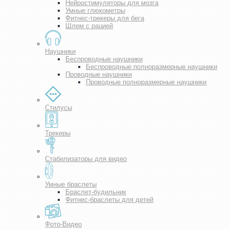
Нейростимуляторы для мозга
Умные глюкометры
Фитнес-трекеры для бега
Шлем с рацией
Наушники
Беспроводные наушники
Беспроводные полноразмерные наушники
Проводные наушники
Проводные полноразмерные наушники
Стилусы
Трекеры
Стабилизаторы для видео
Умные браслеты
Браслет-будильник
Фитнес-браслеты для детей
Фото-Видео