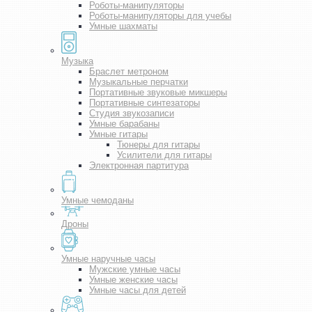
Роботы-манипуляторы
Роботы-манипуляторы для учебы
Умные шахматы
Музыка
Браслет метроном
Музыкальные перчатки
Портативные звуковые микшеры
Портативные синтезаторы
Студия звукозаписи
Умные барабаны
Умные гитары
Тюнеры для гитары
Усилители для гитары
Электронная партитура
Умные чемоданы
Дроны
Умные наручные часы
Мужские умные часы
Умные женские часы
Умные часы для детей