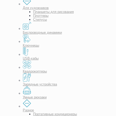
Для художников
Планшеты для рисования
Плоттеры
Стилусы
Беспроводные динамики
Ключницы
USB-хабы
Квадрокоптеры
Зарядные устройства
Умные рюкзаки
Разное
Портативные кондиционеры