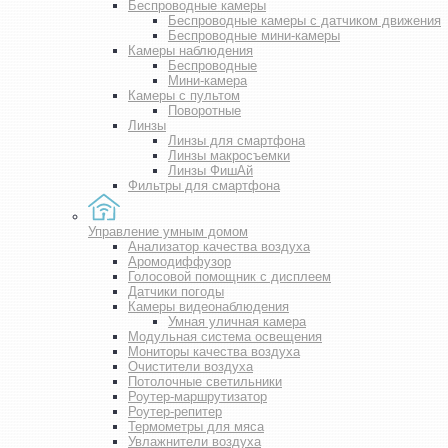
Беспроводные камеры
Беспроводные камеры с датчиком движения
Беспроводные мини-камеры
Камеры наблюдения
Беспроводные
Мини-камера
Камеры с пультом
Поворотные
Линзы
Линзы для смартфона
Линзы макросъемки
Линзы ФишАй
Фильтры для смартфона
Управление умным домом
Анализатор качества воздуха
Аромодиффузор
Голосовой помощник с дисплеем
Датчики погоды
Камеры видеонаблюдения
Умная уличная камера
Модульная система освещения
Мониторы качества воздуха
Очистители воздуха
Потолочные светильники
Роутер-маршрутизатор
Роутер-репитер
Термометры для мяса
Увлажнители воздуха