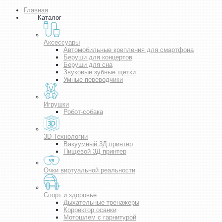
Главная
Каталог
Аксессуары
Автомобильные крепления для смартфона
Беруши для концертов
Беруши для сна
Звуковые зубные щетки
Умные переводчики
Игрушки
Робот-собака
3D Технологии
Вакуумный 3Д принтер
Пищевой 3Д принтер
Очки виртуальной реальности
Спорт и здоровье
Дыхательные тренажеры
Корректор осанки
Мотошлем с гарнитурой