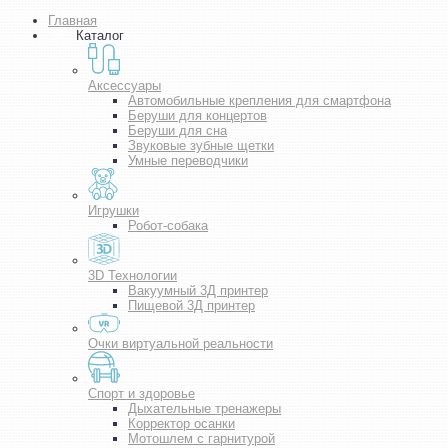
Главная
Каталог
Аксессуары
Автомобильные крепления для смартфона
Беруши для концертов
Беруши для сна
Звуковые зубные щетки
Умные переводчики
Игрушки
Робот-собака
3D Технологии
Вакуумный 3Д принтер
Пищевой 3Д принтер
Очки виртуальной реальности
Спорт и здоровье
Дыхательные тренажеры
Корректор осанки
Мотошлем с гарнитурой