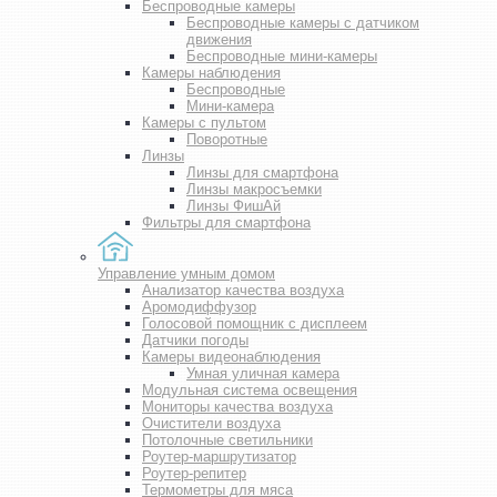
Беспроводные камеры
Беспроводные камеры с датчиком
движения
Беспроводные мини-камеры
Камеры наблюдения
Беспроводные
Мини-камера
Камеры с пультом
Поворотные
Линзы
Линзы для смартфона
Линзы макросъемки
Линзы ФишАй
Фильтры для смартфона
Управление умным домом
Анализатор качества воздуха
Аромодиффузор
Голосовой помощник с дисплеем
Датчики погоды
Камеры видеонаблюдения
Умная уличная камера
Модульная система освещения
Мониторы качества воздуха
Очистители воздуха
Потолочные светильники
Роутер-маршрутизатор
Роутер-репитер
Термометры для мяса