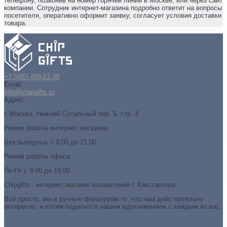
телефону, позвонив на номер горячей линии в Москве, или через сайт
компании. Сотрудник интернет-магазина подробно ответит на вопросы
посетителя, оперативно оформит заявку, согласует условия доставки
товара.
+7 (495) 489-51-39
Email:
Info@chipgifts.ru
Адрес:
г. Москва, Нижний Сусальный пер. 5, стр. 4
Режим работы интернет магазина:
Без выходных с 9:00 до 21:00
Режим работы офиса:
Пн-Пт с 9:00 до 18:00
Chipgifts - интернет магазин изобретений с Кикстартера.
Всё просто, мы в ручную фильтруем то, что нам действительно
интересно, и хотим поделится нашим вдохновением с каждым из вас.