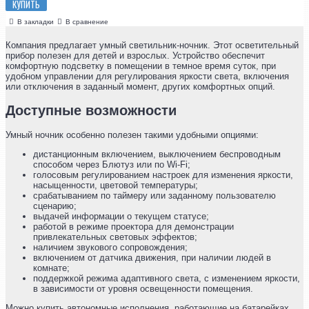
КУПИТЬ
В закладки
В сравнение
Компания предлагает умный светильник-ночник. Этот осветительный
прибор полезен для детей и взрослых. Устройство обеспечит
комфортную подсветку в помещении в темное время суток, при
удобном управлении для регулирования яркости света, включения
или отключения в заданный момент, других комфортных опций.
Доступные возможности
Умный ночник особенно полезен такими удобными опциями:
дистанционным включением, выключением беспроводным
способом через Блютуз или по Wi-Fi;
голосовым регулированием настроек для изменения яркости,
насыщенности, цветовой температуры;
срабатыванием по таймеру или заданному пользователю
сценарию;
выдачей информации о текущем статусе;
работой в режиме проектора для демонстрации
привлекательных световых эффектов;
наличием звукового сопровождения;
включением от датчика движения, при наличии людей в
комнате;
поддержкой режима адаптивного света, с изменением яркости,
в зависимости от уровня освещенности помещения.
Можно купить автономные исполнения, работающие на батарейках,