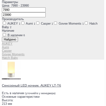
Параметры
Цена
7990
- 23990
Производитель
AUKEY
Aumi
Casper
Govee Moments
Hatch
1
1
1
1
Baby
2
Наличие
В наличии
6
Найдено
AUKEY
Aumi
Casper
Govee Moments
Hatch Baby
Сенсорный LED ночник. AUKEY LT-T6
Есть в наличии
(уточняйте у менеджера)
Основные характеристики
Высота:
213 мм