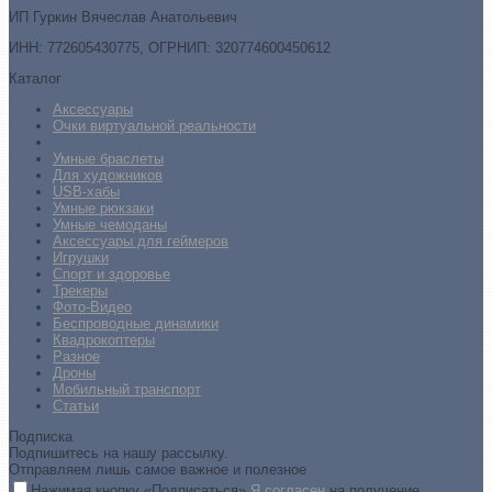
ИП Гуркин Вячеслав Анатольевич
ИНН: 772605430775, ОГРНИП: 320774600450612
Каталог
Аксессуары
Очки виртуальной реальности
Умные браслеты
Для художников
USB-хабы
Умные рюкзаки
Умные чемоданы
Аксессуары для геймеров
Игрушки
Спорт и здоровье
Трекеры
Фото-Видео
Беспроводные динамики
Квадрокоптеры
Разное
Дроны
Мобильный транспорт
Статьи
Подписка
Подпишитесь на нашу рассылку.
Отправляем лишь самое важное и полезное
Нажимая кнопку «Подписаться»
Я согласен
на получение