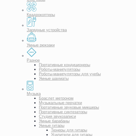
Квадрокоптеры
Зарядные устройства
Умные рюкзаки
Разное
Портативные кондиционеры
Роботы-манипуляторы
Роботы-манипуляторы для учебы
Умные шахматы
Музыка
Браслет метроном
Музыкальные перчатки
Портативные звуковые микшеры
Портативные синтезаторы
Студия звукозаписи
Умные барабаны
Умные гитары
Тюнеры для гитары
Усилители для гитары