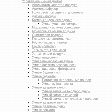
Управление умным домом
Анализатор качества воздуха
Аромодиффузор
Голосовой помощник с дисплеем
Датчики погоды
Камеры видеонаблюдения
Умная уличная камера
Модульная система освещения
Мониторы качества воздуха
Очистители воздуха
Потолочные светильники
Роутер-маршрутизатор
Роутер-репитер
Термометры для мяса
Увлажнители воздуха
Умная видеоняня
Умная прикроватная тумба
Умная система безопасности
Умная цифровая фоторамка
Умные будильники
Умные гаджеты
Портативные солнечные панели
Умная зубная щетка
Умные дверные замки
Умный замок на входную дверь
Умный замок с камерой
Умный замок с отпечатками пальцев
Умные дверные звонки
Умные дверные ручки
Умные зеркала