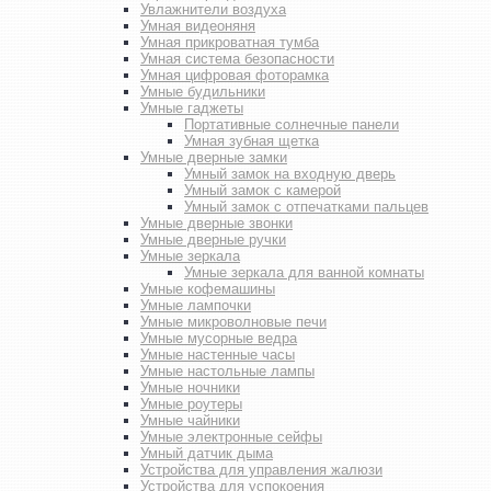
Увлажнители воздуха
Умная видеоняня
Умная прикроватная тумба
Умная система безопасности
Умная цифровая фоторамка
Умные будильники
Умные гаджеты
Портативные солнечные панели
Умная зубная щетка
Умные дверные замки
Умный замок на входную дверь
Умный замок с камерой
Умный замок с отпечатками пальцев
Умные дверные звонки
Умные дверные ручки
Умные зеркала
Умные зеркала для ванной комнаты
Умные кофемашины
Умные лампочки
Умные микроволновые печи
Умные мусорные ведра
Умные настенные часы
Умные настольные лампы
Умные ночники
Умные роутеры
Умные чайники
Умные электронные сейфы
Умный датчик дыма
Устройства для управления жалюзи
Устройства для успокоения