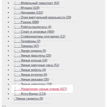
- Мобильный транспорт (63)
- Музыка (119)
- Наушники (131)
- Очки виртуальной реальности (29)
- Разное (898)
- Роботы-пылесосы (4)
- Спорт и здоровье (456)
- Стабилизаторы для видео (12)
- Телефоны (2)
- Трекеры (47)
- Умная одежда (5)
- Умные браслеты (25)
- Умные кольца (14)
- Умные наручные часы (51)
- Умные роботы (4)
- Умные рулетки (6)
- Умные рюкзаки (26)
- Умные чемоданы (24)
- Управление умным домом (427)
- Фото-Видео (174)
Умные гаджеты (0)