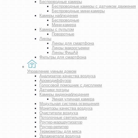
Беспроводные камеры
Беспроводные камеры с датчиком движения
Беспроводные мини-камеры
Камеры наблюдения
Беспроводные
Мини-камера
Камеры с пультом
Поворотные
Линзы
Линзы для смартфона
Линзы макросъемки
Линзы ФишАй
Фильтры для смартфона
Управление умным домом
Анализатор качества воздуха
Аромодиффузор
Голосовой помощник с дисплеем
Датчики погоды
Камеры видеонаблюдения
Умная уличная камера
Модульная система освещения
Мониторы качества воздуха
Очистители воздуха
Потолочные светильники
Роутер-маршрутизатор
Роутер-репитер
Термометры для мяса
Увлажнители воздуха