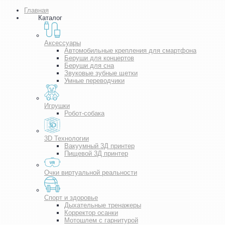
Главная
Каталог
Аксессуары
Автомобильные крепления для смартфона
Беруши для концертов
Беруши для сна
Звуковые зубные щетки
Умные переводчики
Игрушки
Робот-собака
3D Технологии
Вакуумный 3Д принтер
Пищевой 3Д принтер
Очки виртуальной реальности
Спорт и здоровье
Дыхательные тренажеры
Корректор осанки
Мотошлем с гарнитурой