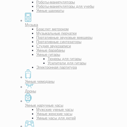
Роботы-манипуляторы
Роботы-манипуляторы для учебы
Умные шахматы
Музыка
Браслет метроном
Музыкальные перчатки
Портативные звуковые микшеры
Портативные синтезаторы
Студия звукозаписи
Умные барабаны
Умные гитары
Тюнеры для гитары
Усилители для гитары
Электронная партитура
Умные чемоданы
Дроны
Умные наручные часы
Мужские умные часы
Умные женские часы
Умные часы для детей