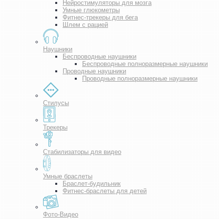
Нейростимуляторы для мозга
Умные глюкометры
Фитнес-трекеры для бега
Шлем с рацией
Наушники
Беспроводные наушники
Беспроводные полноразмерные наушники
Проводные наушники
Проводные полноразмерные наушники
Стилусы
Трекеры
Стабилизаторы для видео
Умные браслеты
Браслет-будильник
Фитнес-браслеты для детей
Фото-Видео