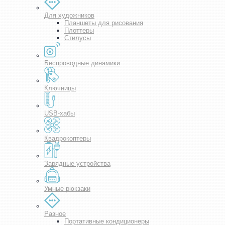
Для художников
Планшеты для рисования
Плоттеры
Стилусы
Беспроводные динамики
Ключницы
USB-хабы
Квадрокоптеры
Зарядные устройства
Умные рюкзаки
Разное
Портативные кондиционеры