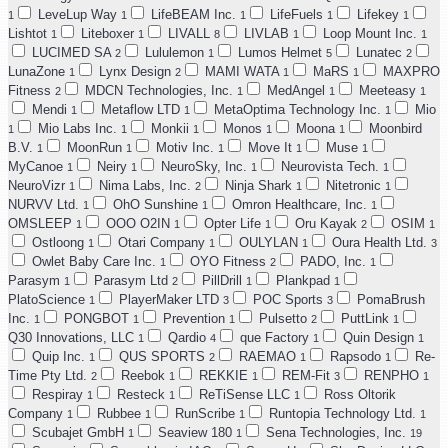
LeveLup Way
LifeBEAM Inc.
LifeFuels
Lifekey
1
1
1
1
1
Lishtot
Liteboxer
LIVALL
LIVLAB
Loop Mount Inc.
1
1
8
1
1
LUCIMED SA
Lululemon
Lumos Helmet
Lunatec
2
1
5
2
LunaZone
Lynx Design
MAMI WATA
MaRS
MAXPRO
1
2
1
1
Fitness
MDCN Technologies, Inc.
MedAngel
Meeteasy
2
1
1
1
Mendi
Metaflow LTD
MetaOptima Technology Inc.
Mio
1
1
1
Mio Labs Inc.
Monkii
Monos
Moona
Moonbird
1
1
1
1
1
B.V.
MoonRun
Motiv Inc.
Move It
Muse
1
1
1
1
1
MyCanoe
Neiry
NeuroSky, Inc.
Neurovista Tech.
1
1
1
1
NeuroVizr
Nima Labs, Inc.
Ninja Shark
Nitetronic
1
2
1
1
NURVV Ltd.
OhO Sunshine
Omron Healthcare, Inc.
1
1
1
OMSLEEP
OOO O2IN
Opter Life
Oru Kayak
OSIM
1
1
1
2
1
Ostloong
Otari Company
OULYLAN
Oura Health Ltd.
1
1
1
3
Owlet Baby Care Inc.
OYO Fitness
PADO, Inc.
1
2
1
Parasym
Parasym Ltd
PillDrill
Plankpad
1
2
1
1
PlatoScience
PlayerMaker LTD
POC Sports
PomaBrush
1
3
3
Inc.
PONGBOT
Prevention
Pulsetto
PuttLink
1
1
1
2
1
Q30 Innovations, LLC
Qardio
que Factory
Quin Design
1
4
1
1
Quip Inc.
QUS SPORTS
RAEMAO
Rapsodo
Re-
1
2
1
1
Time Pty Ltd.
Reebok
REKKIE
REM-Fit
RENPHO
2
1
1
3
1
Respiray
Resteck
ReTiSense LLC
Ross Oltorik
1
1
1
Company
Rubbee
RunScribe
Runtopia Technology Ltd.
1
1
1
1
Scubajet GmbH
Seaview 180
Sena Technologies, Inc.
1
1
19