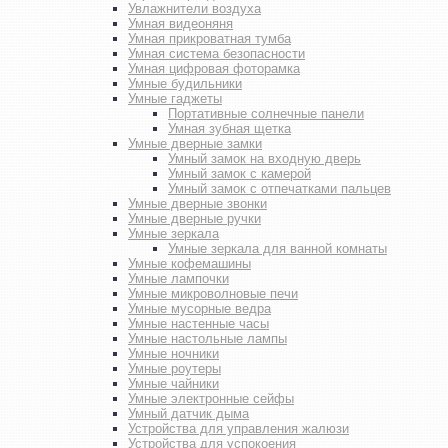
Увлажнители воздуха
Умная видеоняня
Умная прикроватная тумба
Умная система безопасности
Умная цифровая фоторамка
Умные будильники
Умные гаджеты
Портативные солнечные панели
Умная зубная щетка
Умные дверные замки
Умный замок на входную дверь
Умный замок с камерой
Умный замок с отпечатками пальцев
Умные дверные звонки
Умные дверные ручки
Умные зеркала
Умные зеркала для ванной комнаты
Умные кофемашины
Умные лампочки
Умные микроволновые печи
Умные мусорные ведра
Умные настенные часы
Умные настольные лампы
Умные ночники
Умные роутеры
Умные чайники
Умные электронные сейфы
Умный датчик дыма
Устройства для управления жалюзи
Устройства для успокоения