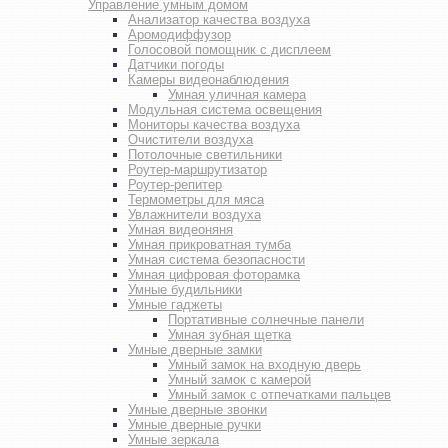
Управление умным домом
Анализатор качества воздуха
Аромодиффузор
Голосовой помощник с дисплеем
Датчики погоды
Камеры видеонаблюдения
Умная уличная камера
Модульная система освещения
Мониторы качества воздуха
Очистители воздуха
Потолочные светильники
Роутер-маршрутизатор
Роутер-репитер
Термометры для мяса
Увлажнители воздуха
Умная видеоняня
Умная прикроватная тумба
Умная система безопасности
Умная цифровая фоторамка
Умные будильники
Умные гаджеты
Портативные солнечные панели
Умная зубная щетка
Умные дверные замки
Умный замок на входную дверь
Умный замок с камерой
Умный замок с отпечатками пальцев
Умные дверные звонки
Умные дверные ручки
Умные зеркала