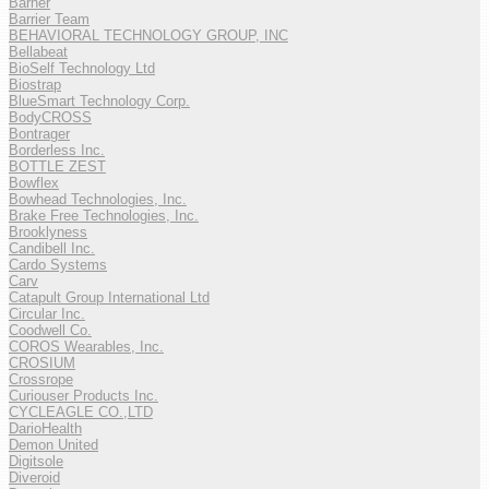
Barner
Barrier Team
BEHAVIORAL TECHNOLOGY GROUP, INC
Bellabeat
BioSelf Technology Ltd
Biostrap
BlueSmart Technology Corp.
BodyCROSS
Bontrager
Borderless Inc.
BOTTLE ZEST
Bowflex
Bowhead Technologies, Inc.
Brake Free Technologies, Inc.
Brooklyness
Candibell Inc.
Cardo Systems
Carv
Catapult Group International Ltd
Circular Inc.
Coodwell Co.
COROS Wearables, Inc.
CROSIUM
Crossrope
Curiouser Products Inc.
CYCLEAGLE CO.,LTD
DarioHealth
Demon United
Digitsole
Diveroid