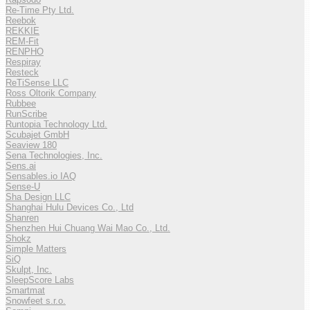
Re-Time Pty Ltd.
Reebok
REKKIE
REM-Fit
RENPHO
Respiray
Resteck
ReTiSense LLC
Ross Oltorik Company
Rubbee
RunScribe
Runtopia Technology Ltd.
Scubajet GmbH
Seaview 180
Sena Technologies, Inc.
Sens.ai
Sensables.io IAQ
Sense-U
Sha Design LLC
Shanghai Hulu Devices Co., Ltd
Shanren
Shenzhen Hui Chuang Wai Mao Co., Ltd.
Shokz
Simple Matters
SiQ
Skulpt, Inc.
SleepScore Labs
Smartmat
Snowfeet s.r.o.