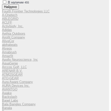
В наличии
455
Найдено
Fourth Frontier Technologies LLC
A-Onetech
ABLEGRID
ACLFF
Activbody, Inc.
Adidas
Aethia Outdoors
Airofit Company
AliveCor
alphabeats
Alveos
Amabrush
Amazfit
Apollo Neuroscience, Inc
AquaGenie
Arccos Golf, LLC
ARENAR B.V.
ATMOSGEAR
ATO-GEAR
Aura Aware Company
AURA Devices Inc.
AVANTGO
Awake
Backslash
Bagel Labs
Bala Bangles Company
Banala