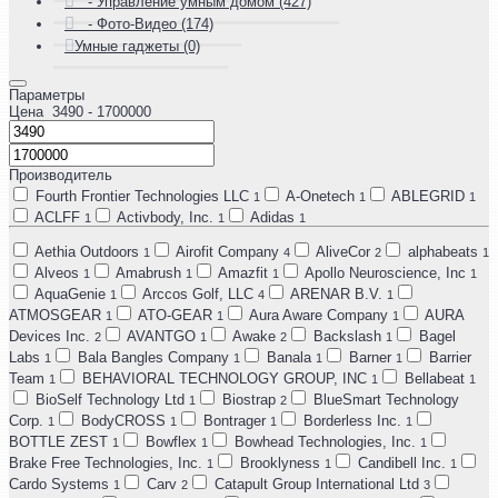
- Управление умным домом (427)
- Фото-Видео (174)
Умные гаджеты (0)
Параметры
Цена
3490
- 1700000
Производитель
Fourth Frontier Technologies LLC
A-Onetech
ABLEGRID
1
1
1
ACLFF
Activbody, Inc.
Adidas
1
1
1
Aethia Outdoors
Airofit Company
AliveCor
alphabeats
1
4
2
1
Alveos
Amabrush
Amazfit
Apollo Neuroscience, Inc
1
1
1
1
AquaGenie
Arccos Golf, LLC
ARENAR B.V.
1
4
1
ATMOSGEAR
ATO-GEAR
Aura Aware Company
AURA
1
1
1
Devices Inc.
AVANTGO
Awake
Backslash
Bagel
2
1
2
1
Labs
Bala Bangles Company
Banala
Barner
Barrier
1
1
1
1
Team
BEHAVIORAL TECHNOLOGY GROUP, INC
Bellabeat
1
1
1
BioSelf Technology Ltd
Biostrap
BlueSmart Technology
1
2
Corp.
BodyCROSS
Bontrager
Borderless Inc.
1
1
1
1
BOTTLE ZEST
Bowflex
Bowhead Technologies, Inc.
1
1
1
Brake Free Technologies, Inc.
Brooklyness
Candibell Inc.
1
1
1
Cardo Systems
Carv
Catapult Group International Ltd
1
2
3