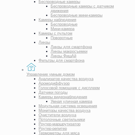
Беспроводные камеры
Беспроводные камеры с датчиком
движения
Беспроводные мини-камеры
Камеры наблюдения
Беспроводные
Мини-камера
Камеры с пультом
Поворотные
Линзы
Линзы для смартфона
Линзы макросъемки
Линзы ФишАй
Фильтры для смартфона
Управление умным домом
Анализатор качества воздуха
Аромодиффузор
Голосовой помощник с дисплеем
Датчики погоды
Камеры видеонаблюдения
Умная уличная камера
Модульная система освещения
Мониторы качества воздуха
Очистители воздуха
Потолочные светильники
Роутер-маршрутизатор
Роутер-репитер
Термометры для мяса