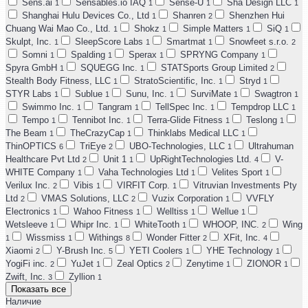
Sens.ai
Sensables.io IAQ
Sense-U
Sha Design LLC
1
1
1
1
Shanghai Hulu Devices Co., Ltd
Shanren
Shenzhen Hui
1
2
Chuang Wai Mao Co., Ltd.
Shokz
Simple Matters
SiQ
1
1
1
1
Skulpt, Inc.
SleepScore Labs
Smartmat
Snowfeet s.r.o.
1
1
1
2
Somni
Spalding
Sperax
SPRYNG Company
1
1
1
1
Spyra GmbH
SQUEGG Inc.
STATSports Group Limited
1
1
2
Stealth Body Fitness, LLC
StratoScientific, Inc.
Stryd
1
1
1
STYR Labs
Sublue
Sunu, Inc.
SurviMate
Swagtron
1
1
1
1
1
Swimmo Inc.
Tangram
TellSpec Inc.
Tempdrop LLC
1
1
1
1
Tempo
Tennibot Inc.
Terra-Glide Fitness
Teslong
1
1
1
1
The Beam
TheCrazyCap
Thinklabs Medical LLC
1
1
1
ThinOPTICS
TriEye
UBO-Technologies, LLC
Ultrahuman
6
2
1
Healthcare Pvt Ltd
Unit 1
UpRightTechnologies Ltd.
V-
2
1
4
WHITE Company
Vaha Technologies Ltd
Velites Sport
1
1
1
Verilux Inc.
Vibis
VIRFIT Corp.
Vitruvian Investments Pty
2
1
1
Ltd
VMAS Solutions, LLC
Vuzix Corporation
VVFLY
2
2
1
Electronics
Wahoo Fitness
Welltiss
Wellue
1
1
1
1
Wetsleeve
Whipr Inc.
WhiteTooth
WHOOP, INC.
Wing
1
1
1
2
Wissmiss
Withings
Wonder Fitter
XFit, Inc.
1
1
8
2
4
Xiaomi
Y-Brush Inc.
YETI Coolers
YHE Technology
2
5
1
1
YogiFi inc.
YuJet
Zeal Optics
Zenytime
ZIONOR
2
1
2
1
1
Zwift, Inc.
Zyllion
3
1
Показать все
Наличие