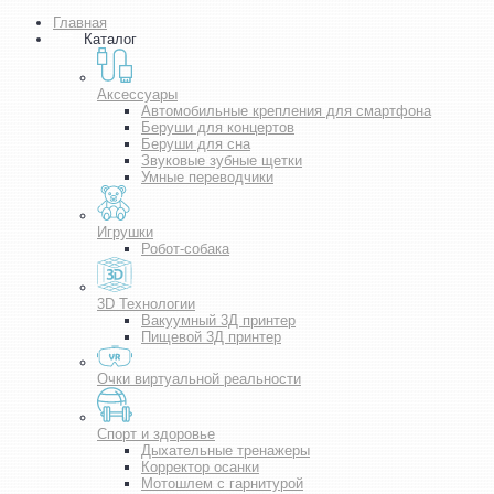
Главная
Каталог
Аксессуары
Автомобильные крепления для смартфона
Беруши для концертов
Беруши для сна
Звуковые зубные щетки
Умные переводчики
Игрушки
Робот-собака
3D Технологии
Вакуумный 3Д принтер
Пищевой 3Д принтер
Очки виртуальной реальности
Спорт и здоровье
Дыхательные тренажеры
Корректор осанки
Мотошлем с гарнитурой