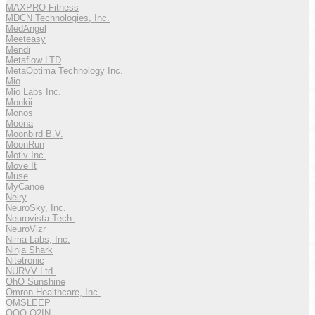
MAXPRO Fitness
MDCN Technologies, Inc.
MedAngel
Meeteasy
Mendi
Metaflow LTD
MetaOptima Technology Inc.
Mio
Mio Labs Inc.
Monkii
Monos
Moona
Moonbird B.V.
MoonRun
Motiv Inc.
Move It
Muse
MyCanoe
Neiry
NeuroSky, Inc.
Neurovista Tech.
NeuroVizr
Nima Labs, Inc.
Ninja Shark
Nitetronic
NURVV Ltd.
OhO Sunshine
Omron Healthcare, Inc.
OMSLEEP
OOO O2IN