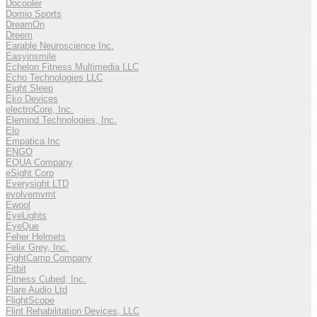
Docooler
Domio Sports
DreamOn
Dreem
Earable Neuroscience Inc.
Easyinsmile
Echelon Fitness Multimedia LLC
Echo Technologies LLC
Eight Sleep
Eko Devices
electroCore, Inc.
Elemind Technologies, Inc.
Elo
Empatica Inc
ENGO
EQUA Company
eSight Corp
Everysight LTD
evolvemvmt
Ewool
EyeLights
EyeQue
Feher Helmets
Felix Grey, Inc.
FightCamp Company
Fitbit
Fitness Cubed, Inc.
Flare Audio Ltd
FlightScope
Flint Rehabilitation Devices, LLC