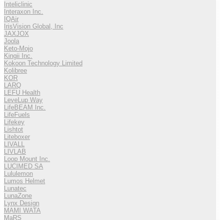
Inteliclinic
Interaxon Inc.
IQAir
IrisVision Global, Inc
JAXJOX
Joola
Keto-Mojo
Kingii Inc.
Kokoon Technology Limited
Kolibree
KOR
LARQ
LEFU Health
LeveLup Way
LifeBEAM Inc.
LifeFuels
Lifekey
Lishtot
Liteboxer
LIVALL
LIVLAB
Loop Mount Inc.
LUCIMED SA
Lululemon
Lumos Helmet
Lunatec
LunaZone
Lynx Design
MAMI WATA
MaRS