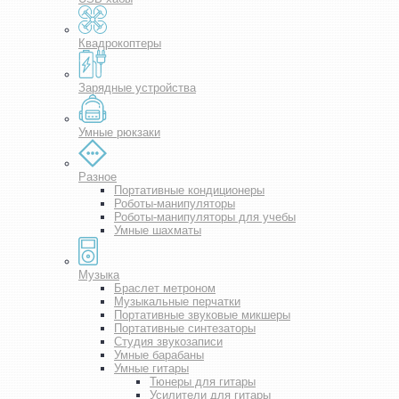
Квадрокоптеры
Зарядные устройства
Умные рюкзаки
Разное
Портативные кондиционеры
Роботы-манипуляторы
Роботы-манипуляторы для учебы
Умные шахматы
Музыка
Браслет метроном
Музыкальные перчатки
Портативные звуковые микшеры
Портативные синтезаторы
Студия звукозаписи
Умные барабаны
Умные гитары
Тюнеры для гитары
Усилители для гитары