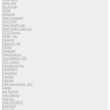
Opter Life
Oru Kayak
OSIM
Ostloong
Otari Company
OULYLAN
Oura Health Ltd.
Owlet Baby Care Inc.
OYO Fitness
PADO, Inc.
Parasym
Parasym Ltd
PillDrill
Plankpad
PlatoScience
PlayerMaker LTD
POC Sports
PomaBrush Inc.
PONGBOT
Prevention
Pulsetto
PuttLink
Q30 Innovations, LLC
Qardio
que Factory
Quin Design
Quip Inc.
QUS SPORTS
RAEMAO
Rapsodo