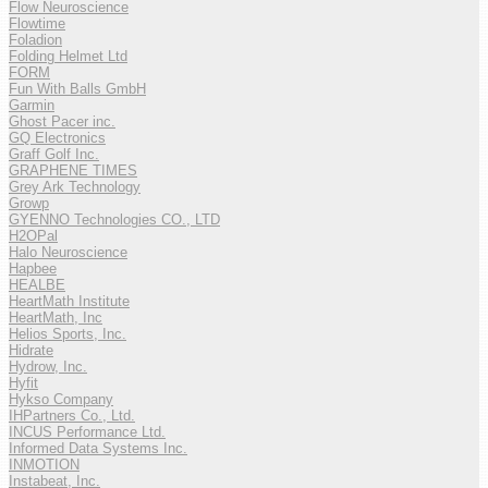
Flow Neuroscience
Flowtime
Foladion
Folding Helmet Ltd
FORM
Fun With Balls GmbH
Garmin
Ghost Pacer inc.
GQ Electronics
Graff Golf Inc.
GRAPHENE TIMES
Grey Ark Technology
Growp
GYENNO Technologies CO., LTD
H2OPal
Halo Neuroscience
Hapbee
HEALBE
HeartMath Institute
HeartMath, Inc
Helios Sports, Inc.
Hidrate
Hydrow, Inc.
Hyfit
Hykso Company
IHPartners Co., Ltd.
INCUS Performance Ltd.
Informed Data Systems Inc.
INMOTION
Instabeat, Inc.