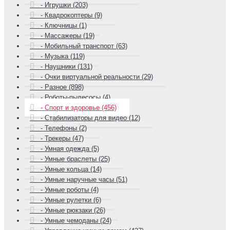
- Игрушки (203)
- Квадрокоптеры (9)
- Ключницы (1)
- Массажеры (19)
- Мобильный транспорт (63)
- Музыка (119)
- Наушники (131)
- Очки виртуальной реальности (29)
- Разное (898)
- Роботы-пылесосы (4)
- Спорт и здоровье (456)
- Стабилизаторы для видео (12)
- Телефоны (2)
- Трекеры (47)
- Умная одежда (5)
- Умные браслеты (25)
- Умные кольца (14)
- Умные наручные часы (51)
- Умные роботы (4)
- Умные рулетки (6)
- Умные рюкзаки (26)
- Умные чемоданы (24)