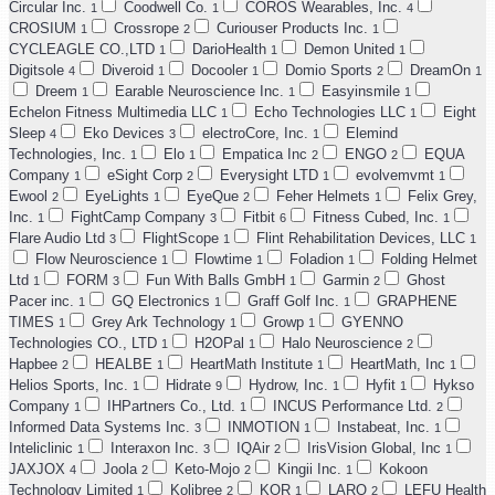
Circular Inc.
Coodwell Co.
COROS Wearables, Inc.
1
1
4
CROSIUM
Crossrope
Curiouser Products Inc.
1
2
1
CYCLEAGLE CO.,LTD
DarioHealth
Demon United
1
1
1
Digitsole
Diveroid
Docooler
Domio Sports
DreamOn
4
1
1
2
1
Dreem
Earable Neuroscience Inc.
Easyinsmile
1
1
1
Echelon Fitness Multimedia LLC
Echo Technologies LLC
Eight
1
1
Sleep
Eko Devices
electroCore, Inc.
Elemind
4
3
1
Technologies, Inc.
Elo
Empatica Inc
ENGO
EQUA
1
1
2
2
Company
eSight Corp
Everysight LTD
evolvemvmt
1
2
1
1
Ewool
EyeLights
EyeQue
Feher Helmets
Felix Grey,
2
1
2
1
Inc.
FightCamp Company
Fitbit
Fitness Cubed, Inc.
1
3
6
1
Flare Audio Ltd
FlightScope
Flint Rehabilitation Devices, LLC
3
1
1
Flow Neuroscience
Flowtime
Foladion
Folding Helmet
1
1
1
Ltd
FORM
Fun With Balls GmbH
Garmin
Ghost
1
3
1
2
Pacer inc.
GQ Electronics
Graff Golf Inc.
GRAPHENE
1
1
1
TIMES
Grey Ark Technology
Growp
GYENNO
1
1
1
Technologies CO., LTD
H2OPal
Halo Neuroscience
1
1
2
Hapbee
HEALBE
HeartMath Institute
HeartMath, Inc
2
1
1
1
Helios Sports, Inc.
Hidrate
Hydrow, Inc.
Hyfit
Hykso
1
9
1
1
Company
IHPartners Co., Ltd.
INCUS Performance Ltd.
1
1
2
Informed Data Systems Inc.
INMOTION
Instabeat, Inc.
3
1
1
Inteliclinic
Interaxon Inc.
IQAir
IrisVision Global, Inc
1
3
2
1
JAXJOX
Joola
Keto-Mojo
Kingii Inc.
Kokoon
4
2
2
1
Technology Limited
Kolibree
KOR
LARQ
LEFU Health
1
2
1
2