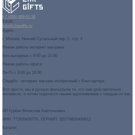
+7 (495) 489-51-39
Email:
Info@chipgifts.ru
Адрес:
г. Москва, Нижний Сусальный пер. 5, стр. 4
Режим работы интернет магазина:
Без выходных с 9:00 до 21:00
Режим работы офиса:
Пн-Пт с 9:00 до 18:00
Chipgifts - интернет магазин изобретений с Кикстартера.
Всё просто, мы в ручную фильтруем то, что нам действительно
интересно, и хотим поделится нашим вдохновением с каждым из вас.
ИП Гуркин Вячеслав Анатольевич
ИНН: 772605430775, ОГРНИП: 320774600450612
Каталог