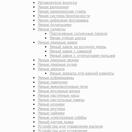
Увлажнители воздуха
Умная видеоняня
Умная прикроватная тумба
Умная система безопасности
Умная цифровая фоторамка
Умные будильники
Умные гаджеты
Портативные солнечные панели
Умная зубная щетка
Умные дверные замки
Умный замок на входную дверь
Умный замок с камерой
Умный замок с отпечатками пальцев
Умные дверные звонки
Умные дверные ручки
Умные зеркала
Умные зеркала для ванной комнаты
Умные кофемашины
Умные лампочки
Умные микроволновые печи
Умные мусорные ведра
Умные настенные часы
Умные настольные лампы
Умные ночники
Умные роутеры
Умные чайники
Умные электронные сейфы
Умный датчик дыма
Устройства для управления жалюзи
Устройства для успокоения