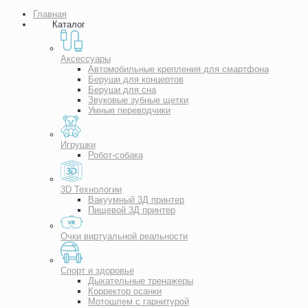
Главная
Каталог
Аксессуары
Автомобильные крепления для смартфона
Беруши для концертов
Беруши для сна
Звуковые зубные щетки
Умные переводчики
Игрушки
Робот-собака
3D Технологии
Вакуумный 3Д принтер
Пищевой 3Д принтер
Очки виртуальной реальности
Спорт и здоровье
Дыхательные тренажеры
Корректор осанки
Мотошлем с гарнитурой