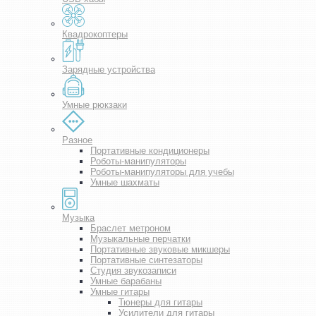
Квадрокоптеры
Зарядные устройства
Умные рюкзаки
Разное
Портативные кондиционеры
Роботы-манипуляторы
Роботы-манипуляторы для учебы
Умные шахматы
Музыка
Браслет метроном
Музыкальные перчатки
Портативные звуковые микшеры
Портативные синтезаторы
Студия звукозаписи
Умные барабаны
Умные гитары
Тюнеры для гитары
Усилители для гитары