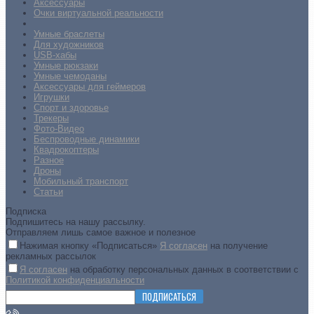
Аксессуары
Очки виртуальной реальности
Умные браслеты
Для художников
USB-хабы
Умные рюкзаки
Умные чемоданы
Аксессуары для геймеров
Игрушки
Спорт и здоровье
Трекеры
Фото-Видео
Беспроводные динамики
Квадрокоптеры
Разное
Дроны
Мобильный транспорт
Статьи
Подписка
Подпишитесь на нашу рассылку.
Отправляем лишь самое важное и полезное
Нажимая кнопку «Подписаться»
Я согласен
на получение
рекламных рассылок
Я согласен
на обработку персональных данных в соответствии с
Политикой конфиденциальности
ПОДПИСАТЬСЯ