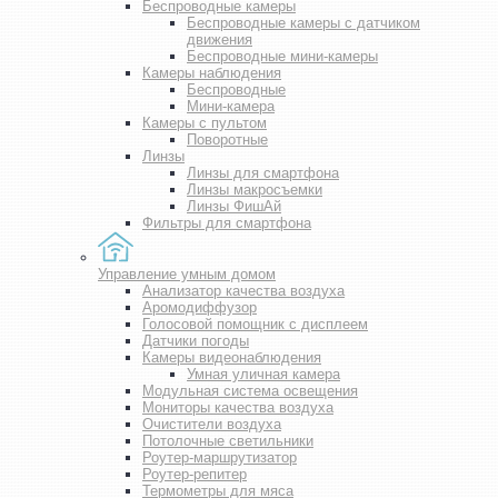
Беспроводные камеры
Беспроводные камеры с датчиком
движения
Беспроводные мини-камеры
Камеры наблюдения
Беспроводные
Мини-камера
Камеры с пультом
Поворотные
Линзы
Линзы для смартфона
Линзы макросъемки
Линзы ФишАй
Фильтры для смартфона
Управление умным домом
Анализатор качества воздуха
Аромодиффузор
Голосовой помощник с дисплеем
Датчики погоды
Камеры видеонаблюдения
Умная уличная камера
Модульная система освещения
Мониторы качества воздуха
Очистители воздуха
Потолочные светильники
Роутер-маршрутизатор
Роутер-репитер
Термометры для мяса