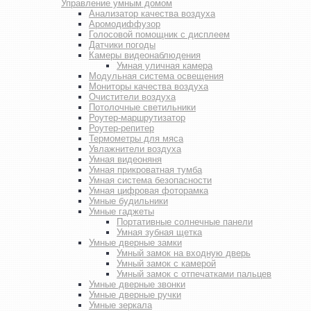
Управление умным домом
Анализатор качества воздуха
Аромодиффузор
Голосовой помощник с дисплеем
Датчики погоды
Камеры видеонаблюдения
Умная уличная камера
Модульная система освещения
Мониторы качества воздуха
Очистители воздуха
Потолочные светильники
Роутер-маршрутизатор
Роутер-репитер
Термометры для мяса
Увлажнители воздуха
Умная видеоняня
Умная прикроватная тумба
Умная система безопасности
Умная цифровая фоторамка
Умные будильники
Умные гаджеты
Портативные солнечные панели
Умная зубная щетка
Умные дверные замки
Умный замок на входную дверь
Умный замок с камерой
Умный замок с отпечатками пальцев
Умные дверные звонки
Умные дверные ручки
Умные зеркала