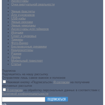
Аксессуары
Очки виртуальной реальности
Умные браслеты
Для художников
USB-хабы
Умные рюкзаки
Умные чемоданы
Аксессуары для геймеров
Игрушки
Спорт и здоровье
Трекеры
Фото-Видео
Беспроводные динамики
Квадрокоптеры
Разное
Дроны
Мобильный транспорт
Статьи
Подписка
Подпишитесь на нашу рассылку.
Отправляем лишь самое важное и полезное
Нажимая кнопку «Подписаться»
Я согласен
на получение
рекламных рассылок
Я согласен
на обработку персональных данных в соответствии с
Политикой конфиденциальности
ПОДПИСАТЬСЯ