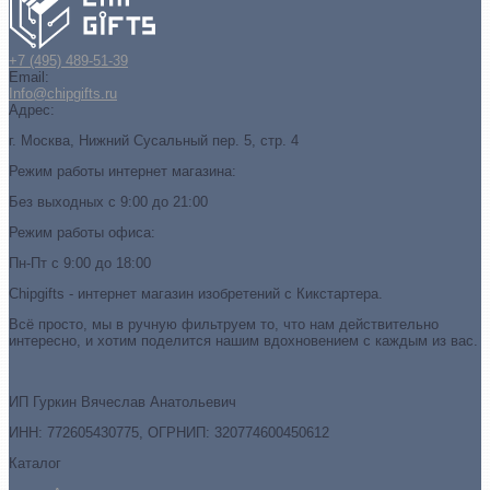
+7 (495) 489-51-39
Email:
Info@chipgifts.ru
Адрес:
г. Москва, Нижний Сусальный пер. 5, стр. 4
Режим работы интернет магазина:
Без выходных с 9:00 до 21:00
Режим работы офиса:
Пн-Пт с 9:00 до 18:00
Chipgifts - интернет магазин изобретений с Кикстартера.
Всё просто, мы в ручную фильтруем то, что нам действительно
интересно, и хотим поделится нашим вдохновением с каждым из вас.
ИП Гуркин Вячеслав Анатольевич
ИНН: 772605430775, ОГРНИП: 320774600450612
Каталог