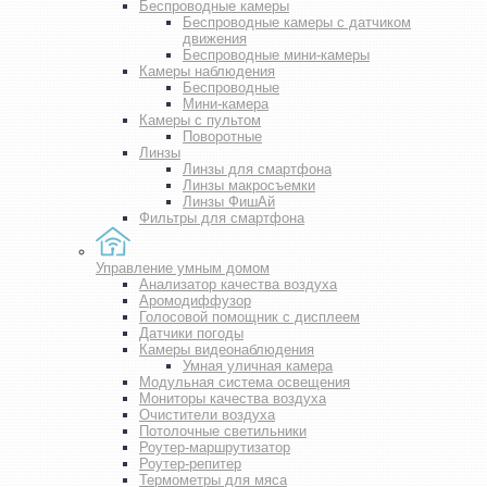
Беспроводные камеры
Беспроводные камеры с датчиком
движения
Беспроводные мини-камеры
Камеры наблюдения
Беспроводные
Мини-камера
Камеры с пультом
Поворотные
Линзы
Линзы для смартфона
Линзы макросъемки
Линзы ФишАй
Фильтры для смартфона
Управление умным домом
Анализатор качества воздуха
Аромодиффузор
Голосовой помощник с дисплеем
Датчики погоды
Камеры видеонаблюдения
Умная уличная камера
Модульная система освещения
Мониторы качества воздуха
Очистители воздуха
Потолочные светильники
Роутер-маршрутизатор
Роутер-репитер
Термометры для мяса