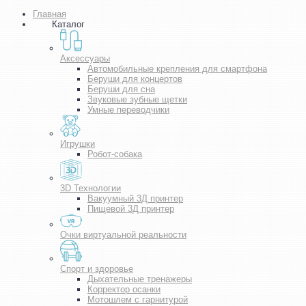
Главная
Каталог
Аксессуары
Автомобильные крепления для смартфона
Беруши для концертов
Беруши для сна
Звуковые зубные щетки
Умные переводчики
Игрушки
Робот-собака
3D Технологии
Вакуумный 3Д принтер
Пищевой 3Д принтер
Очки виртуальной реальности
Спорт и здоровье
Дыхательные тренажеры
Корректор осанки
Мотошлем с гарнитурой