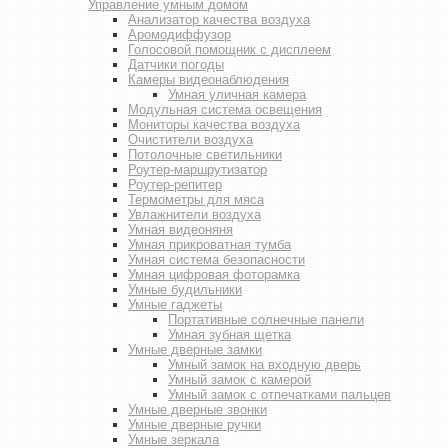
Управление умным домом
Анализатор качества воздуха
Аромодиффузор
Голосовой помощник с дисплеем
Датчики погоды
Камеры видеонаблюдения
Умная уличная камера
Модульная система освещения
Мониторы качества воздуха
Очистители воздуха
Потолочные светильники
Роутер-маршрутизатор
Роутер-репитер
Термометры для мяса
Увлажнители воздуха
Умная видеоняня
Умная прикроватная тумба
Умная система безопасности
Умная цифровая фоторамка
Умные будильники
Умные гаджеты
Портативные солнечные панели
Умная зубная щетка
Умные дверные замки
Умный замок на входную дверь
Умный замок с камерой
Умный замок с отпечатками пальцев
Умные дверные звонки
Умные дверные ручки
Умные зеркала