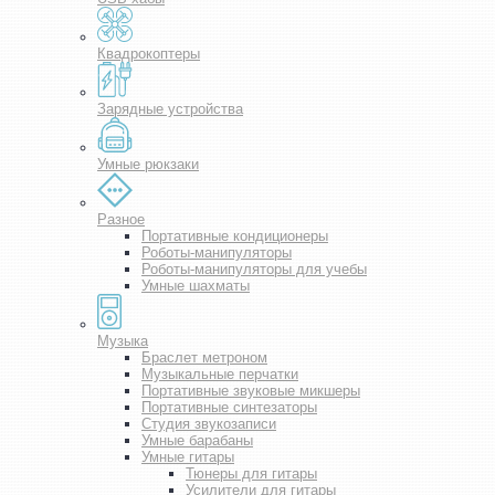
Квадрокоптеры
Зарядные устройства
Умные рюкзаки
Разное
Портативные кондиционеры
Роботы-манипуляторы
Роботы-манипуляторы для учебы
Умные шахматы
Музыка
Браслет метроном
Музыкальные перчатки
Портативные звуковые микшеры
Портативные синтезаторы
Студия звукозаписи
Умные барабаны
Умные гитары
Тюнеры для гитары
Усилители для гитары