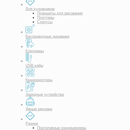
Для художников
Планшеты для рисования
Плоттеры
Стилусы
Беспроводные динамики
Ключницы
USB-хабы
Квадрокоптеры
Зарядные устройства
Умные рюкзаки
Разное
Портативные кондиционеры