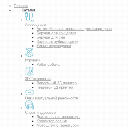
Главная
Каталог
Аксессуары
Автомобильные крепления для смартфона
Беруши для концертов
Беруши для сна
Звуковые зубные щетки
Умные переводчики
Игрушки
Робот-собака
3D Технологии
Вакуумный 3Д принтер
Пищевой 3Д принтер
Очки виртуальной реальности
Спорт и здоровье
Дыхательные тренажеры
Корректор осанки
Мотошлем с гарнитурой