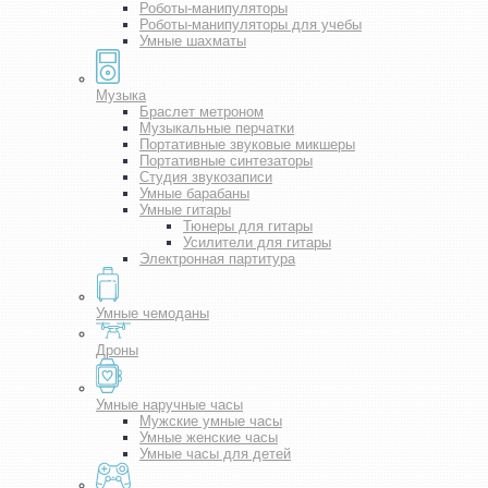
Роботы-манипуляторы
Роботы-манипуляторы для учебы
Умные шахматы
Музыка
Браслет метроном
Музыкальные перчатки
Портативные звуковые микшеры
Портативные синтезаторы
Студия звукозаписи
Умные барабаны
Умные гитары
Тюнеры для гитары
Усилители для гитары
Электронная партитура
Умные чемоданы
Дроны
Умные наручные часы
Мужские умные часы
Умные женские часы
Умные часы для детей