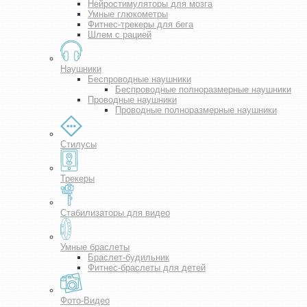
Нейростимуляторы для мозга
Умные глюкометры
Фитнес-трекеры для бега
Шлем с рацией
Наушники
Беспроводные наушники
Беспроводные полноразмерные наушники
Проводные наушники
Проводные полноразмерные наушники
Стилусы
Трекеры
Стабилизаторы для видео
Умные браслеты
Браслет-будильник
Фитнес-браслеты для детей
Фото-Видео