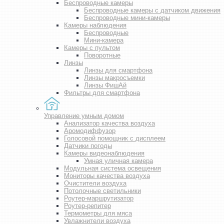
Беспроводные камеры
Беспроводные камеры с датчиком движения
Беспроводные мини-камеры
Камеры наблюдения
Беспроводные
Мини-камера
Камеры с пультом
Поворотные
Линзы
Линзы для смартфона
Линзы макросъемки
Линзы ФишАй
Фильтры для смартфона
Управление умным домом
Анализатор качества воздуха
Аромодиффузор
Голосовой помощник с дисплеем
Датчики погоды
Камеры видеонаблюдения
Умная уличная камера
Модульная система освещения
Мониторы качества воздуха
Очистители воздуха
Потолочные светильники
Роутер-маршрутизатор
Роутер-репитер
Термометры для мяса
Увлажнители воздуха