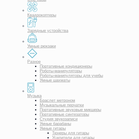
Квадрокоптеры
Зарядные устройства
Умные рюкзаки
Разное
Портативные кондиционеры
Роботы-манипуляторы
Роботы-манипуляторы для учебы
Умные шахматы
Музыка
Браслет метроном
Музыкальные перчатки
Портативные звуковые микшеры
Портативные синтезаторы
Студия звукозаписи
Умные барабаны
Умные гитары
Тюнеры для гитары
Усилители для гитары