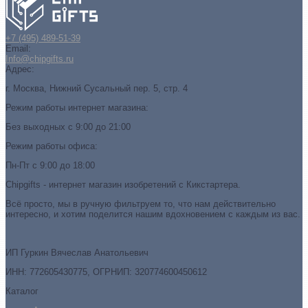
+7 (495) 489-51-39
Email:
Info@chipgifts.ru
Адрес:
г. Москва, Нижний Сусальный пер. 5, стр. 4
Режим работы интернет магазина:
Без выходных с 9:00 до 21:00
Режим работы офиса:
Пн-Пт с 9:00 до 18:00
Chipgifts - интернет магазин изобретений с Кикстартера.
Всё просто, мы в ручную фильтруем то, что нам действительно
интересно, и хотим поделится нашим вдохновением с каждым из вас.
ИП Гуркин Вячеслав Анатольевич
ИНН: 772605430775, ОГРНИП: 320774600450612
Каталог