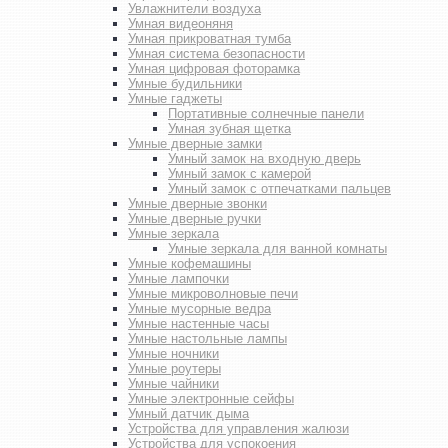
Увлажнители воздуха
Умная видеоняня
Умная прикроватная тумба
Умная система безопасности
Умная цифровая фоторамка
Умные будильники
Умные гаджеты
Портативные солнечные панели
Умная зубная щетка
Умные дверные замки
Умный замок на входную дверь
Умный замок с камерой
Умный замок с отпечатками пальцев
Умные дверные звонки
Умные дверные ручки
Умные зеркала
Умные зеркала для ванной комнаты
Умные кофемашины
Умные лампочки
Умные микроволновые печи
Умные мусорные ведра
Умные настенные часы
Умные настольные лампы
Умные ночники
Умные роутеры
Умные чайники
Умные электронные сейфы
Умный датчик дыма
Устройства для управления жалюзи
Устройства для успокоения