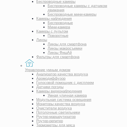
Беспроводные камеры
Беспроводные камеры с датчиком
движения
Беспроводные мини-камеры
Камеры наблюдения
Беспроводные
Мини-камера
Камеры с пультом
Поворотные
Линзы
Линзы для смартфона
Линзы макросъемки
Линзы ФишАй
Фильтры для смартфона
Управление умным домом
Анализатор качества воздуха
Аромодиффузор
Голосовой помощник с дисплеем
Датчики погоды
Камеры видеонаблюдения
Умная уличная камера
Модульная система освещения
Мониторы качества воздуха
Очистители воздуха
Потолочные светильники
Роутер-маршрутизатор
Роутер-репитер
Термометры для мяса