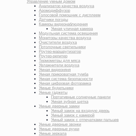
Управление умным домом
Анализатор качества воздуха
Аромодиффузор
Голосовой помощник с дисплеем
Датчики погоды
Камеры видеонаблюдения
Умная уличная камера
Модульная система освещения
Мониторы качества воздуха
Очистители воздуха
Потолочные светильники
Роутер-маршрутизатор
Роутер-репитер
Термометры для мяса
Увлажнители воздуха
Умная видеоняня
Умная прикроватная тумба
Умная система безопасности
Умная цифровая фоторамка
Умные будильники
Умные гаджеты
Портативные солнечные панели
Умная зубная щетка
Умные дверные замки
Умный замок на входную дверь
Умный замок с камерой
Умный замок с отпечатками пальцев
Умные дверные звонки
Умные дверные ручки
Умные зеркала