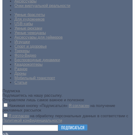
Аксессуары
Очки виртуальной реальности
Умные браслеты
Для художников
USB-хабы
Умные рюкзаки
Умные чемоданы
Аксессуары для геймеров
Игрушки
Спорт и здоровье
Трекеры
Фото-Видео
Беспроводные динамики
Квадрокоптеры
Разное
Дроны
Мобильный транспорт
Статьи
Подписка
Подпишитесь на нашу рассылку.
Отправляем лишь самое важное и полезное
Нажимая кнопку «Подписаться»
Я согласен
на получение
рекламных рассылок
Я согласен
на обработку персональных данных в соответствии с
Политикой конфиденциальности
ПОДПИСАТЬСЯ