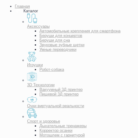
Главная
Каталог
Аксессуары
Автомобильные крепления для смартфона
Беруши для концертов
Беруши для сна
Звуковые зубные щетки
Умные переводчики
Игрушки
Робот-собака
3D Технологии
Вакуумный 3Д принтер
Пищевой 3Д принтер
Очки виртуальной реальности
Спорт и здоровье
Дыхательные тренажеры
Корректор осанки
Мотошлем с гарнитурой