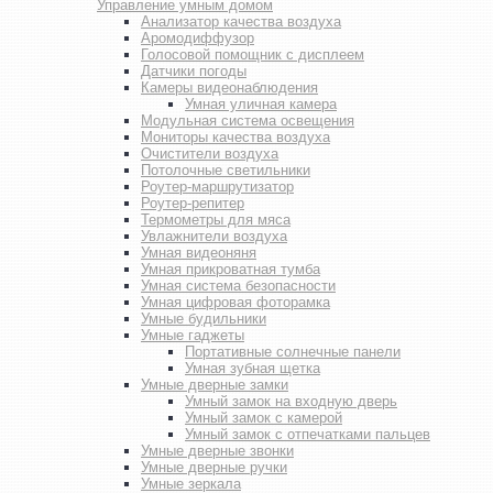
Управление умным домом
Анализатор качества воздуха
Аромодиффузор
Голосовой помощник с дисплеем
Датчики погоды
Камеры видеонаблюдения
Умная уличная камера
Модульная система освещения
Мониторы качества воздуха
Очистители воздуха
Потолочные светильники
Роутер-маршрутизатор
Роутер-репитер
Термометры для мяса
Увлажнители воздуха
Умная видеоняня
Умная прикроватная тумба
Умная система безопасности
Умная цифровая фоторамка
Умные будильники
Умные гаджеты
Портативные солнечные панели
Умная зубная щетка
Умные дверные замки
Умный замок на входную дверь
Умный замок с камерой
Умный замок с отпечатками пальцев
Умные дверные звонки
Умные дверные ручки
Умные зеркала