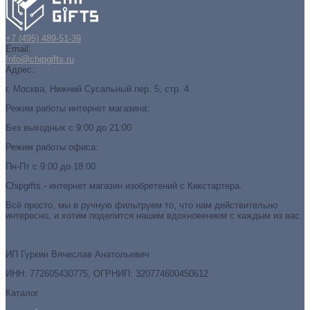
+7 (495) 489-51-39
Email:
Info@chipgifts.ru
Адрес:
г. Москва, Нижний Сусальный пер. 5, стр. 4
Режим работы интернет магазина:
Без выходных с 9:00 до 21:00
Режим работы офиса:
Пн-Пт с 9:00 до 18:00
Chipgifts - интернет магазин изобретений с Кикстартера.
Всё просто, мы в ручную фильтруем то, что нам действительно
интересно, и хотим поделится нашим вдохновением с каждым из вас.
ИП Гуркин Вячеслав Анатольевич
ИНН: 772605430775, ОГРНИП: 320774600450612
Каталог