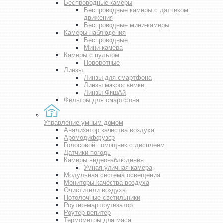
Беспроводные камеры
Беспроводные камеры с датчиком
движения
Беспроводные мини-камеры
Камеры наблюдения
Беспроводные
Мини-камера
Камеры с пультом
Поворотные
Линзы
Линзы для смартфона
Линзы макросъемки
Линзы ФишАй
Фильтры для смартфона
Управление умным домом
Анализатор качества воздуха
Аромодиффузор
Голосовой помощник с дисплеем
Датчики погоды
Камеры видеонаблюдения
Умная уличная камера
Модульная система освещения
Мониторы качества воздуха
Очистители воздуха
Потолочные светильники
Роутер-маршрутизатор
Роутер-репитер
Термометры для мяса