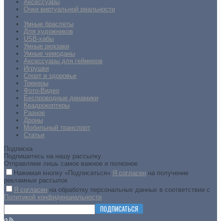
Аксессуары
Очки виртуальной реальности
Умные браслеты
Для художников
USB-хабы
Умные рюкзаки
Умные чемоданы
Аксессуары для геймеров
Игрушки
Спорт и здоровье
Трекеры
Фото-Видео
Беспроводные динамики
Квадрокоптеры
Разное
Дроны
Мобильный транспорт
Статьи
Подписка
Подпишитесь на нашу рассылку.
Отправляем лишь самое важное и полезное
Нажимая кнопку «Подписаться»
Я согласен
на получение
рекламных рассылок
Я согласен
на обработку персональных данных в соответствии с
Политикой конфиденциальности
ПОДПИСАТЬСЯ