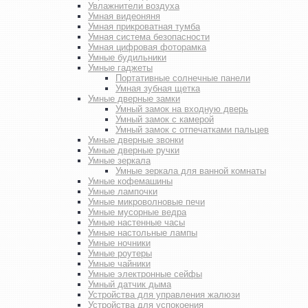
Увлажнители воздуха
Умная видеоняня
Умная прикроватная тумба
Умная система безопасности
Умная цифровая фоторамка
Умные будильники
Умные гаджеты
Портативные солнечные панели
Умная зубная щетка
Умные дверные замки
Умный замок на входную дверь
Умный замок с камерой
Умный замок с отпечатками пальцев
Умные дверные звонки
Умные дверные ручки
Умные зеркала
Умные зеркала для ванной комнаты
Умные кофемашины
Умные лампочки
Умные микроволновые печи
Умные мусорные ведра
Умные настенные часы
Умные настольные лампы
Умные ночники
Умные роутеры
Умные чайники
Умные электронные сейфы
Умный датчик дыма
Устройства для управления жалюзи
Устройства для успокоения