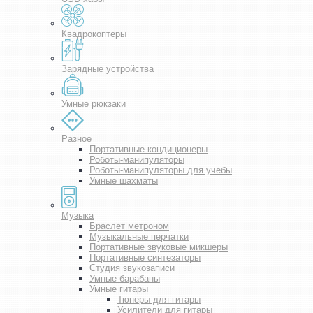
Квадрокоптеры
Зарядные устройства
Умные рюкзаки
Разное
Портативные кондиционеры
Роботы-манипуляторы
Роботы-манипуляторы для учебы
Умные шахматы
Музыка
Браслет метроном
Музыкальные перчатки
Портативные звуковые микшеры
Портативные синтезаторы
Студия звукозаписи
Умные барабаны
Умные гитары
Тюнеры для гитары
Усилители для гитары