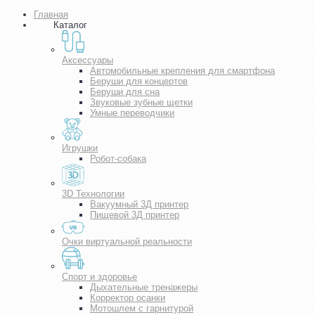
Главная
Каталог
Аксессуары
Автомобильные крепления для смартфона
Беруши для концертов
Беруши для сна
Звуковые зубные щетки
Умные переводчики
Игрушки
Робот-собака
3D Технологии
Вакуумный 3Д принтер
Пищевой 3Д принтер
Очки виртуальной реальности
Спорт и здоровье
Дыхательные тренажеры
Корректор осанки
Мотошлем с гарнитурой