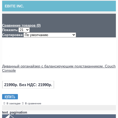
EBITE INC.
Сравнение товаров (0)
Показать:
Сортировка:
Диванный органайзер с балансирующим подстаканником. Couch
Console
21990р.
Без НДС: 21990р.
КУПИТЬ
В закладки
В сравнение
text_pagination