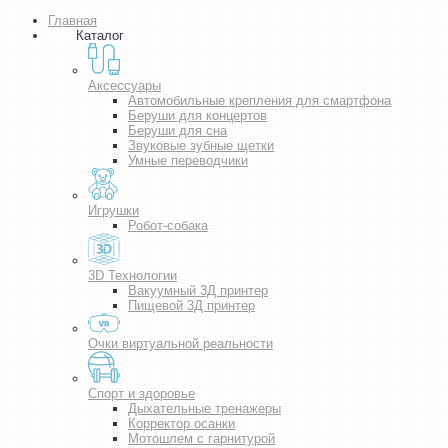
Главная
Каталог
Аксессуары
Автомобильные крепления для смартфона
Беруши для концертов
Беруши для сна
Звуковые зубные щетки
Умные переводчики
Игрушки
Робот-собака
3D Технологии
Вакуумный 3Д принтер
Пищевой 3Д принтер
Очки виртуальной реальности
Спорт и здоровье
Дыхательные тренажеры
Корректор осанки
Мотошлем с гарнитурой