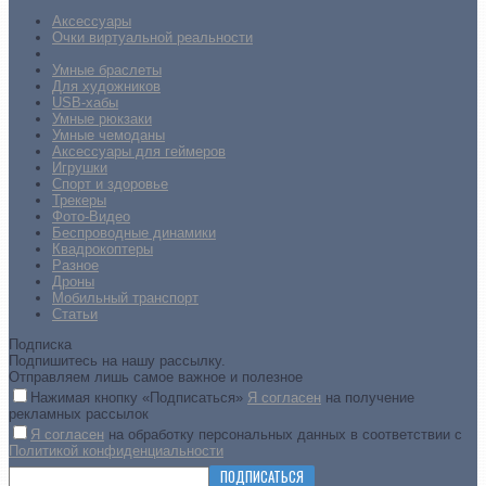
Аксессуары
Очки виртуальной реальности
Умные браслеты
Для художников
USB-хабы
Умные рюкзаки
Умные чемоданы
Аксессуары для геймеров
Игрушки
Спорт и здоровье
Трекеры
Фото-Видео
Беспроводные динамики
Квадрокоптеры
Разное
Дроны
Мобильный транспорт
Статьи
Подписка
Подпишитесь на нашу рассылку.
Отправляем лишь самое важное и полезное
Нажимая кнопку «Подписаться»
Я согласен
на получение
рекламных рассылок
Я согласен
на обработку персональных данных в соответствии с
Политикой конфиденциальности
ПОДПИСАТЬСЯ