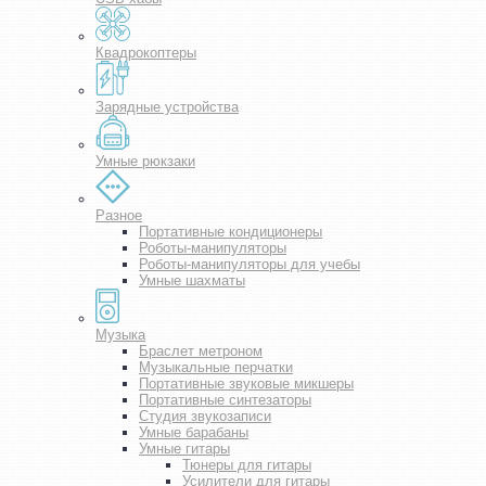
Квадрокоптеры
Зарядные устройства
Умные рюкзаки
Разное
Портативные кондиционеры
Роботы-манипуляторы
Роботы-манипуляторы для учебы
Умные шахматы
Музыка
Браслет метроном
Музыкальные перчатки
Портативные звуковые микшеры
Портативные синтезаторы
Студия звукозаписи
Умные барабаны
Умные гитары
Тюнеры для гитары
Усилители для гитары