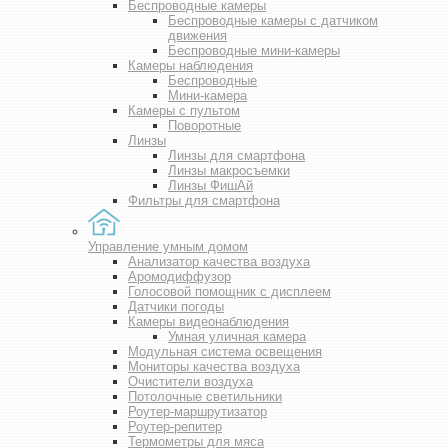
Беспроводные камеры
Беспроводные камеры с датчиком
движения
Беспроводные мини-камеры
Камеры наблюдения
Беспроводные
Мини-камера
Камеры с пультом
Поворотные
Линзы
Линзы для смартфона
Линзы макросъемки
Линзы ФишАй
Фильтры для смартфона
Управление умным домом
Анализатор качества воздуха
Аромодиффузор
Голосовой помощник с дисплеем
Датчики погоды
Камеры видеонаблюдения
Умная уличная камера
Модульная система освещения
Мониторы качества воздуха
Очистители воздуха
Потолочные светильники
Роутер-маршрутизатор
Роутер-репитер
Термометры для мяса