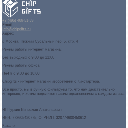
+7 (495) 489-51-39
Email:
Info@chipgifts.ru
Адрес:
г. Москва, Нижний Сусальный пер. 5, стр. 4
Режим работы интернет магазина:
Без выходных с 9:00 до 21:00
Режим работы офиса:
Пн-Пт с 9:00 до 18:00
Chipgifts - интернет магазин изобретений с Кикстартера.
Всё просто, мы в ручную фильтруем то, что нам действительно
интересно, и хотим поделится нашим вдохновением с каждым из вас.
ИП Гуркин Вячеслав Анатольевич
ИНН: 772605430775, ОГРНИП: 320774600450612
Каталог