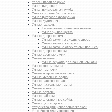
Увлажнители воздуха
Умная видеоняня
Умная прикроватная тумба
Умная система безопасности
Умная цифровая фоторамка
Умные будильники
Умные гаджеты
Портативные солнечные панели
Умная зубная щетка
Умные дверные замки
Умный замок на входную дверь
Умный замок с камерой
Умный замок с отпечатками пальцев
Умные дверные звонки
Умные дверные ручки
Умные зеркала
Умные зеркала для ванной комнаты
Умные кофемашины
Умные лампочки
Умные микроволновые печи
Умные мусорные ведра
Умные настенные часы
Умные настольные лампы
Умные ночники
Умные роутеры
Умные чайники
Умные электронные сейфы
Умный датчик дыма
Устройства для управления жалюзи
Устройства для успокоения