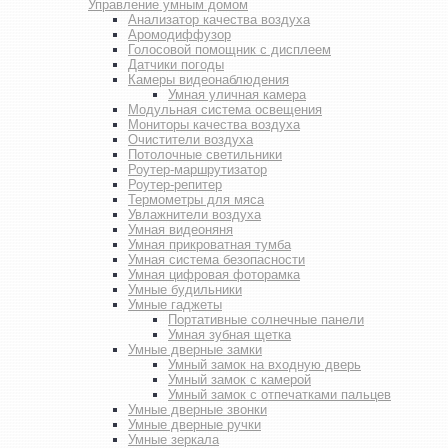
Управление умным домом
Анализатор качества воздуха
Аромодиффузор
Голосовой помощник с дисплеем
Датчики погоды
Камеры видеонаблюдения
Умная уличная камера
Модульная система освещения
Мониторы качества воздуха
Очистители воздуха
Потолочные светильники
Роутер-маршрутизатор
Роутер-репитер
Термометры для мяса
Увлажнители воздуха
Умная видеоняня
Умная прикроватная тумба
Умная система безопасности
Умная цифровая фоторамка
Умные будильники
Умные гаджеты
Портативные солнечные панели
Умная зубная щетка
Умные дверные замки
Умный замок на входную дверь
Умный замок с камерой
Умный замок с отпечатками пальцев
Умные дверные звонки
Умные дверные ручки
Умные зеркала