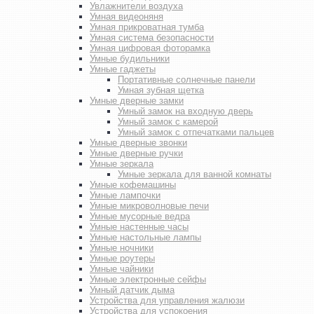
Увлажнители воздуха
Умная видеоняня
Умная прикроватная тумба
Умная система безопасности
Умная цифровая фоторамка
Умные будильники
Умные гаджеты
Портативные солнечные панели
Умная зубная щетка
Умные дверные замки
Умный замок на входную дверь
Умный замок с камерой
Умный замок с отпечатками пальцев
Умные дверные звонки
Умные дверные ручки
Умные зеркала
Умные зеркала для ванной комнаты
Умные кофемашины
Умные лампочки
Умные микроволновые печи
Умные мусорные ведра
Умные настенные часы
Умные настольные лампы
Умные ночники
Умные роутеры
Умные чайники
Умные электронные сейфы
Умный датчик дыма
Устройства для управления жалюзи
Устройства для успокоения