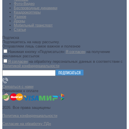
Фото-Видео
Беспроводные динамики
Квадрокоптеры
Разное
Дроны
Мобильный транспорт
Статьи
Подписка
Подпишитесь на нашу рассылку.
Отправляем лишь самое важное и полезное
Нажимая кнопку «Подписаться»
Я согласен
на получение
рекламных рассылок
Я согласен
на обработку персональных данных в соответствии с
Политикой конфиденциальности
ПОДПИСАТЬСЯ
Связаться с нами
Принимаем к оплате
2026. Все права защищены
Политика конфиденциальности
Согласие на обработку ПДн