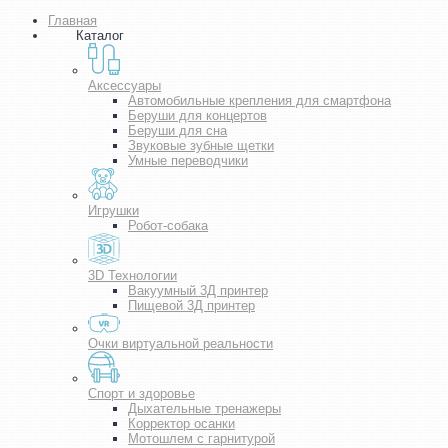
Главная
Каталог
Аксессуары
Автомобильные крепления для смартфона
Беруши для концертов
Беруши для сна
Звуковые зубные щетки
Умные переводчики
Игрушки
Робот-собака
3D Технологии
Вакуумный 3Д принтер
Пищевой 3Д принтер
Очки виртуальной реальности
Спорт и здоровье
Дыхательные тренажеры
Корректор осанки
Мотошлем с гарнитурой