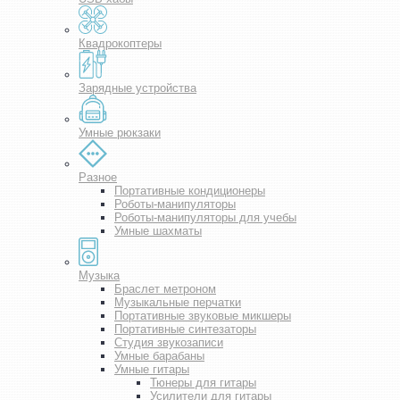
Квадрокоптеры
Зарядные устройства
Умные рюкзаки
Разное
Портативные кондиционеры
Роботы-манипуляторы
Роботы-манипуляторы для учебы
Умные шахматы
Музыка
Браслет метроном
Музыкальные перчатки
Портативные звуковые микшеры
Портативные синтезаторы
Студия звукозаписи
Умные барабаны
Умные гитары
Тюнеры для гитары
Усилители для гитары