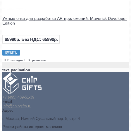
Умные очки для разработки AR-приложений. Maverick Developer
Edition
65990р.
Без НДС: 65990р.
КУПИТЬ
В закладки
В сравнение
text_pagination
+7 (495) 489-51-39
Email:
Info@chipgifts.ru
Адрес:
г. Москва, Нижний Сусальный пер. 5, стр. 4
Режим работы интернет магазина: