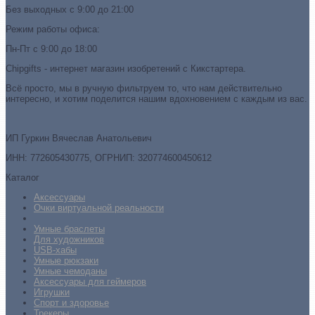
Без выходных с 9:00 до 21:00
Режим работы офиса:
Пн-Пт с 9:00 до 18:00
Chipgifts - интернет магазин изобретений с Кикстартера.
Всё просто, мы в ручную фильтруем то, что нам действительно
интересно, и хотим поделится нашим вдохновением с каждым из вас.
ИП Гуркин Вячеслав Анатольевич
ИНН: 772605430775, ОГРНИП: 320774600450612
Каталог
Аксессуары
Очки виртуальной реальности
Умные браслеты
Для художников
USB-хабы
Умные рюкзаки
Умные чемоданы
Аксессуары для геймеров
Игрушки
Спорт и здоровье
Трекеры