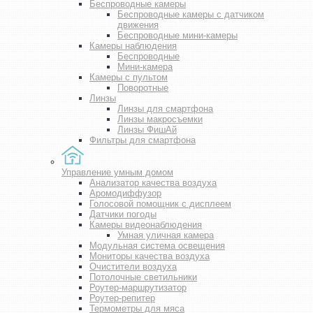
Беспроводные камеры
Беспроводные камеры с датчиком
движения
Беспроводные мини-камеры
Камеры наблюдения
Беспроводные
Мини-камера
Камеры с пультом
Поворотные
Линзы
Линзы для смартфона
Линзы макросъемки
Линзы ФишАй
Фильтры для смартфона
Управление умным домом
Анализатор качества воздуха
Аромодиффузор
Голосовой помощник с дисплеем
Датчики погоды
Камеры видеонаблюдения
Умная уличная камера
Модульная система освещения
Мониторы качества воздуха
Очистители воздуха
Потолочные светильники
Роутер-маршрутизатор
Роутер-репитер
Термометры для мяса