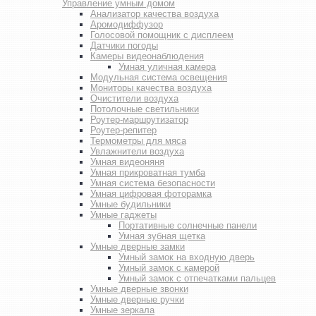
Управление умным домом
Анализатор качества воздуха
Аромодиффузор
Голосовой помощник с дисплеем
Датчики погоды
Камеры видеонаблюдения
Умная уличная камера
Модульная система освещения
Мониторы качества воздуха
Очистители воздуха
Потолочные светильники
Роутер-маршрутизатор
Роутер-репитер
Термометры для мяса
Увлажнители воздуха
Умная видеоняня
Умная прикроватная тумба
Умная система безопасности
Умная цифровая фоторамка
Умные будильники
Умные гаджеты
Портативные солнечные панели
Умная зубная щетка
Умные дверные замки
Умный замок на входную дверь
Умный замок с камерой
Умный замок с отпечатками пальцев
Умные дверные звонки
Умные дверные ручки
Умные зеркала