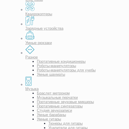
Квадрокоптеры
Зарядные устройства
Умные рюкзаки
Разное
Портативные кондиционеры
Роботы-манипуляторы
Роботы-манипуляторы для учебы
Умные шахматы
Музыка
Браслет метроном
Музыкальные перчатки
Портативные звуковые микшеры
Портативные синтезаторы
Студия звукозаписи
Умные барабаны
Умные гитары
Тюнеры для гитары
Усилители для гитары