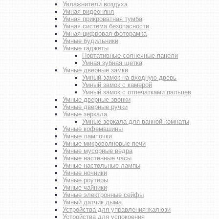
Увлажнители воздуха
Умная видеоняня
Умная прикроватная тумба
Умная система безопасности
Умная цифровая фоторамка
Умные будильники
Умные гаджеты
Портативные солнечные панели
Умная зубная щетка
Умные дверные замки
Умный замок на входную дверь
Умный замок с камерой
Умный замок с отпечатками пальцев
Умные дверные звонки
Умные дверные ручки
Умные зеркала
Умные зеркала для ванной комнаты
Умные кофемашины
Умные лампочки
Умные микроволновые печи
Умные мусорные ведра
Умные настенные часы
Умные настольные лампы
Умные ночники
Умные роутеры
Умные чайники
Умные электронные сейфы
Умный датчик дыма
Устройства для управления жалюзи
Устройства для успокоения