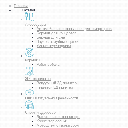
Главная
Каталог
Аксессуары
Автомобильные крепления для смартфона
Беруши для концертов
Беруши для сна
Звуковые зубные щетки
Умные переводчики
Игрушки
Робот-собака
3D Технологии
Вакуумный 3Д принтер
Пищевой 3Д принтер
Очки виртуальной реальности
Спорт и здоровье
Дыхательные тренажеры
Корректор осанки
Мотошлем с гарнитурой