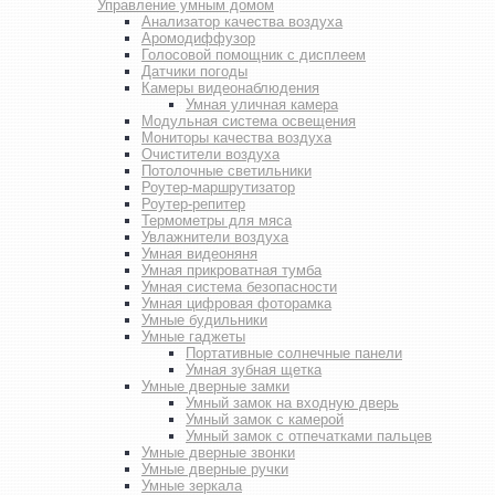
Управление умным домом
Анализатор качества воздуха
Аромодиффузор
Голосовой помощник с дисплеем
Датчики погоды
Камеры видеонаблюдения
Умная уличная камера
Модульная система освещения
Мониторы качества воздуха
Очистители воздуха
Потолочные светильники
Роутер-маршрутизатор
Роутер-репитер
Термометры для мяса
Увлажнители воздуха
Умная видеоняня
Умная прикроватная тумба
Умная система безопасности
Умная цифровая фоторамка
Умные будильники
Умные гаджеты
Портативные солнечные панели
Умная зубная щетка
Умные дверные замки
Умный замок на входную дверь
Умный замок с камерой
Умный замок с отпечатками пальцев
Умные дверные звонки
Умные дверные ручки
Умные зеркала