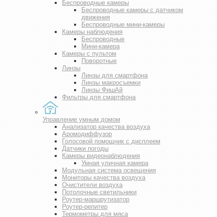
Беспроводные камеры
Беспроводные камеры с датчиком
движения
Беспроводные мини-камеры
Камеры наблюдения
Беспроводные
Мини-камера
Камеры с пультом
Поворотные
Линзы
Линзы для смартфона
Линзы макросъемки
Линзы ФишАй
Фильтры для смартфона
Управление умным домом
Анализатор качества воздуха
Аромодиффузор
Голосовой помощник с дисплеем
Датчики погоды
Камеры видеонаблюдения
Умная уличная камера
Модульная система освещения
Мониторы качества воздуха
Очистители воздуха
Потолочные светильники
Роутер-маршрутизатор
Роутер-репитер
Термометры для мяса