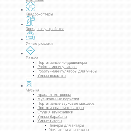
Квадрокоптеры
Зарядные устройства
Умные рюкзаки
Разное
Портативные кондиционеры
Роботы-манипуляторы
Роботы-манипуляторы для учебы
Умные шахматы
Музыка
Браслет метроном
Музыкальные перчатки
Портативные звуковые микшеры
Портативные синтезаторы
Студия звукозаписи
Умные барабаны
Умные гитары
Тюнеры для гитары
Усилители для гитары