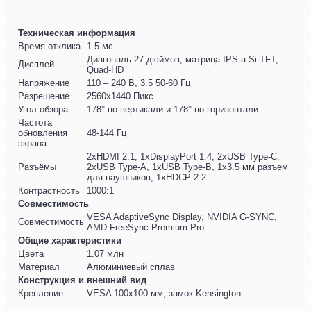
Техническая информация
Время отклика
1-5 мс
Диагональ 27 дюймов, матрица IPS a-Si TFT,
Дисплей
Quad-HD
Напряжение
110 – 240 В, 3.5 50-60 Гц
Разрешение
2560х1440 Пикс
Угол обзора
178° по вертикали и 178° по горизонтали
Частота
обновления
48-144 Гц
экрана
2хHDMI 2.1, 1хDisplayPort 1.4, 2хUSB Type-C,
Разъёмы
2хUSB Type-A, 1хUSB Type-B, 1х3.5 мм разъем
для наушников, 1хHDCP 2.2
Контрастность
1000:1
Совместимость
VESA AdaptiveSync Display, NVIDIA G-SYNC,
Совместимость
AMD FreeSync Premium Pro
Общие характеристики
Цвета
1.07 млн
Материал
Алюминиевый сплав
Конструкция и внешний вид
Крепление
VESA 100х100 мм, замок Kensington