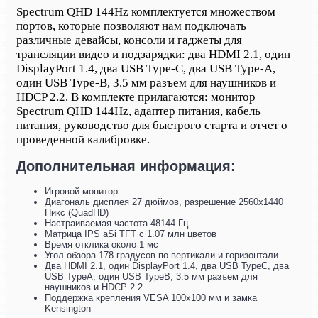
Spectrum QHD 144Hz комплектуется множеством
портов, которые позволяют нам подключать
различные девайсы, консоли и гаджеты для
трансляции видео и подзарядки: два HDMI 2.1, один
DisplayPort 1.4, два USB Type-C, два USB Type-A,
один USB Type-B, 3.5 мм разъем для наушников и
HDCP 2.2. В комплекте прилагаются: монитор
Spectrum QHD 144Hz, адаптер питания, кабель
питания, руководство для быстрого старта и отчет о
проведенной калибровке.
Дополнительная информация:
Игровой монитор
Диагональ дисплея 27 дюймов, разрешение 2560х1440
Пикс (QuadHD)
Настраиваемая частота 48144 Гц
Матрица IPS aSi TFT с 1.07 млн цветов
Время отклика около 1 мс
Угол обзора 178 градусов по вертикали и горизонтали
Два HDMI 2.1, один DisplayPort 1.4, два USB TypeC, два
USB TypeA, один USB TypeB, 3.5 мм разъем для
наушников и HDCP 2.2
Поддержка крепления VESA 100х100 мм и замка
Kensington