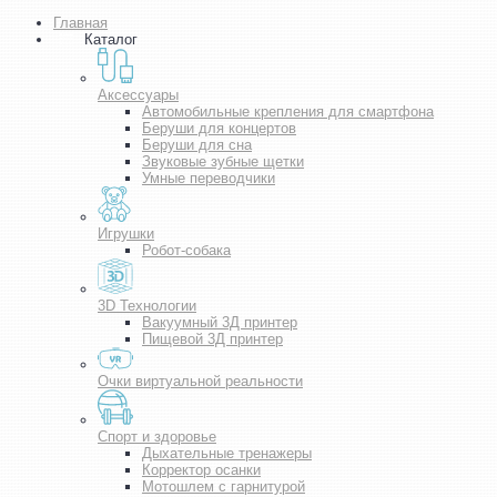
Главная
Каталог
Аксессуары
Автомобильные крепления для смартфона
Беруши для концертов
Беруши для сна
Звуковые зубные щетки
Умные переводчики
Игрушки
Робот-собака
3D Технологии
Вакуумный 3Д принтер
Пищевой 3Д принтер
Очки виртуальной реальности
Спорт и здоровье
Дыхательные тренажеры
Корректор осанки
Мотошлем с гарнитурой