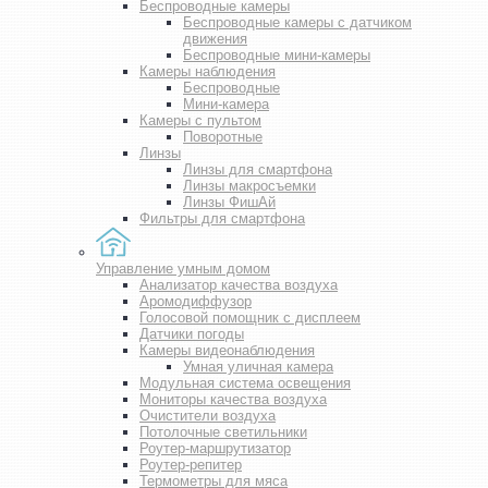
Беспроводные камеры
Беспроводные камеры с датчиком
движения
Беспроводные мини-камеры
Камеры наблюдения
Беспроводные
Мини-камера
Камеры с пультом
Поворотные
Линзы
Линзы для смартфона
Линзы макросъемки
Линзы ФишАй
Фильтры для смартфона
Управление умным домом
Анализатор качества воздуха
Аромодиффузор
Голосовой помощник с дисплеем
Датчики погоды
Камеры видеонаблюдения
Умная уличная камера
Модульная система освещения
Мониторы качества воздуха
Очистители воздуха
Потолочные светильники
Роутер-маршрутизатор
Роутер-репитер
Термометры для мяса