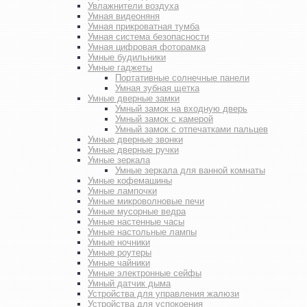
Увлажнители воздуха
Умная видеоняня
Умная прикроватная тумба
Умная система безопасности
Умная цифровая фоторамка
Умные будильники
Умные гаджеты
Портативные солнечные панели
Умная зубная щетка
Умные дверные замки
Умный замок на входную дверь
Умный замок с камерой
Умный замок с отпечатками пальцев
Умные дверные звонки
Умные дверные ручки
Умные зеркала
Умные зеркала для ванной комнаты
Умные кофемашины
Умные лампочки
Умные микроволновые печи
Умные мусорные ведра
Умные настенные часы
Умные настольные лампы
Умные ночники
Умные роутеры
Умные чайники
Умные электронные сейфы
Умный датчик дыма
Устройства для управления жалюзи
Устройства для успокоения