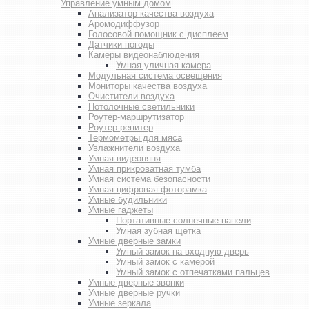
Управление умным домом
Анализатор качества воздуха
Аромодиффузор
Голосовой помощник с дисплеем
Датчики погоды
Камеры видеонаблюдения
Умная уличная камера
Модульная система освещения
Мониторы качества воздуха
Очистители воздуха
Потолочные светильники
Роутер-маршрутизатор
Роутер-репитер
Термометры для мяса
Увлажнители воздуха
Умная видеоняня
Умная прикроватная тумба
Умная система безопасности
Умная цифровая фоторамка
Умные будильники
Умные гаджеты
Портативные солнечные панели
Умная зубная щетка
Умные дверные замки
Умный замок на входную дверь
Умный замок с камерой
Умный замок с отпечатками пальцев
Умные дверные звонки
Умные дверные ручки
Умные зеркала