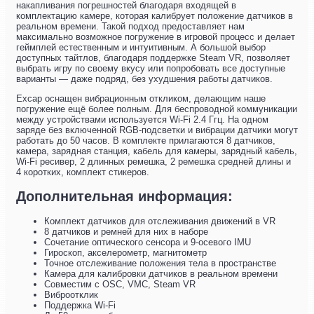
накапливания погрешностей благодаря входящей в
комплектацию камере, которая калибрует положение датчиков в
реальном времени. Такой подход предоставляет нам
максимально возможное погружение в игровой процесс и делает
геймплей естественным и интуитивным. А большой выбор
доступных тайтлов, благодаря поддержке Steam VR, позволяет
выбрать игру по своему вкусу или попробовать все доступные
варианты — даже подряд, без ухудшения работы датчиков.
Excap оснащен вибрационным откликом, делающим наше
погружение ещё более полным. Для беспроводной коммуникации
между устройствами используется Wi-Fi 2.4 Ггц. На одном
заряде без включенной RGB-подсветки и вибрации датчики могут
работать до 50 часов. В комплекте прилагаются 8 датчиков,
камера, зарядная станция, кабель для камеры, зарядный кабель,
Wi-Fi ресивер, 2 длинных ремешка, 2 ремешка средней длины и
4 коротких, комплект стикеров.
Дополнительная информация:
Комплект датчиков для отслеживания движений в VR
8 датчиков и ремней для них в наборе
Сочетание оптического сенсора и 9-осевого IMU
Гироскоп, акселерометр, магнитометр
Точное отслеживание положения тела в пространстве
Камера для калибровки датчиков в реальном времени
Совместим с OSC, VMC, Steam VR
Виброотклик
Поддержка Wi-Fi