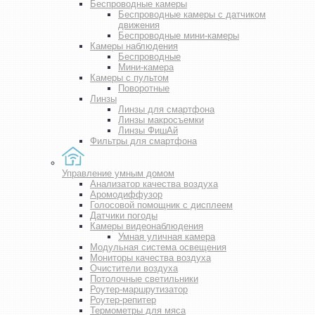
Беспроводные камеры
Беспроводные камеры с датчиком
движения
Беспроводные мини-камеры
Камеры наблюдения
Беспроводные
Мини-камера
Камеры с пультом
Поворотные
Линзы
Линзы для смартфона
Линзы макросъемки
Линзы ФишАй
Фильтры для смартфона
Управление умным домом
Анализатор качества воздуха
Аромодиффузор
Голосовой помощник с дисплеем
Датчики погоды
Камеры видеонаблюдения
Умная уличная камера
Модульная система освещения
Мониторы качества воздуха
Очистители воздуха
Потолочные светильники
Роутер-маршрутизатор
Роутер-репитер
Термометры для мяса