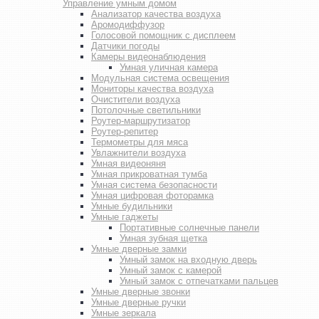
Управление умным домом
Анализатор качества воздуха
Аромодиффузор
Голосовой помощник с дисплеем
Датчики погоды
Камеры видеонаблюдения
Умная уличная камера
Модульная система освещения
Мониторы качества воздуха
Очистители воздуха
Потолочные светильники
Роутер-маршрутизатор
Роутер-репитер
Термометры для мяса
Увлажнители воздуха
Умная видеоняня
Умная прикроватная тумба
Умная система безопасности
Умная цифровая фоторамка
Умные будильники
Умные гаджеты
Портативные солнечные панели
Умная зубная щетка
Умные дверные замки
Умный замок на входную дверь
Умный замок с камерой
Умный замок с отпечатками пальцев
Умные дверные звонки
Умные дверные ручки
Умные зеркала