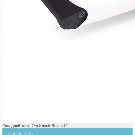
Складной каяк. Oru Kayak Beach LT
ОТЗЫВОВ (0)