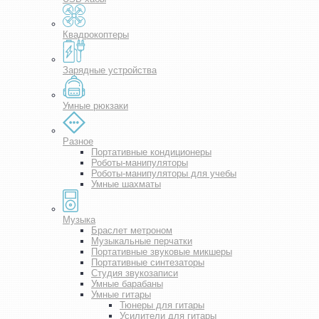
Квадрокоптеры
Зарядные устройства
Умные рюкзаки
Разное
Портативные кондиционеры
Роботы-манипуляторы
Роботы-манипуляторы для учебы
Умные шахматы
Музыка
Браслет метроном
Музыкальные перчатки
Портативные звуковые микшеры
Портативные синтезаторы
Студия звукозаписи
Умные барабаны
Умные гитары
Тюнеры для гитары
Усилители для гитары