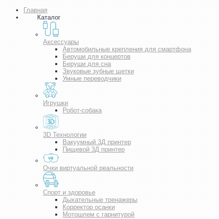
Главная
Каталог
Аксессуары
Автомобильные крепления для смартфона
Беруши для концертов
Беруши для сна
Звуковые зубные щетки
Умные переводчики
Игрушки
Робот-собака
3D Технологии
Вакуумный 3Д принтер
Пищевой 3Д принтер
Очки виртуальной реальности
Спорт и здоровье
Дыхательные тренажеры
Корректор осанки
Мотошлем с гарнитурой