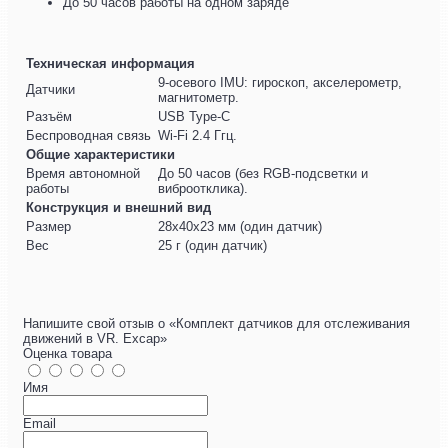
До 50 часов работы на одном заряде
Техническая информация
9-осевого IMU: гироскоп, акселерометр,
Датчики
магнитометр.
Разъём
USB Type-C
Беспроводная связь
Wi-Fi 2.4 Ггц.
Общие характеристики
Время автономной
До 50 часов (без RGB-подсветки и
работы
виброотклика).
Конструкция и внешний вид
Размер
28х40х23 мм (один датчик)
Вес
25 г (один датчик)
Напишите свой отзыв о «Комплект датчиков для отслеживания
движений в VR. Excap»
Оценка товара
Имя
Email