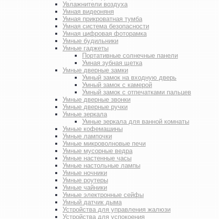
Увлажнители воздуха
Умная видеоняня
Умная прикроватная тумба
Умная система безопасности
Умная цифровая фоторамка
Умные будильники
Умные гаджеты
Портативные солнечные панели
Умная зубная щетка
Умные дверные замки
Умный замок на входную дверь
Умный замок с камерой
Умный замок с отпечатками пальцев
Умные дверные звонки
Умные дверные ручки
Умные зеркала
Умные зеркала для ванной комнаты
Умные кофемашины
Умные лампочки
Умные микроволновые печи
Умные мусорные ведра
Умные настенные часы
Умные настольные лампы
Умные ночники
Умные роутеры
Умные чайники
Умные электронные сейфы
Умный датчик дыма
Устройства для управления жалюзи
Устройства для успокоения